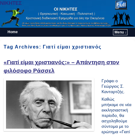
ΝΙΚΗΤΕΣ
Home
Menu ↓
Skip to primary content
Skip to secondary content
Tag Archives:
Γιατί είμαι χριστιανός
«Γιατί είμαι χριστιανός;» – Απάντηση στον
φιλόσοφο Ράσσελ
Γράφει ο
Γεώργιος Σ.
Κανταρτζής.
Καθώς
μπήκαμε σε νέα
εκκλησιαστική
περίοδο, θα
ασχοληθούμε
σύντομα με το
ερώτημα «Γιατί