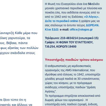
Η Φωνή του Ευαγγελίου είναι ένα
56
σέλιδο
μηνιαίο χριστιανικό περιοδικό με πλούσια και
ποικίλη ύλη, που εκδίδεται συνεχώς από το
από το 1942 από τις Εκδόσεις
«Ο Λόγος».
Δείτε το περιοδικό online
ή γράψτε μας να
σας στείλουμε το έντυπο τεύχος
ΔΩΡΕΑΝ.
Κλικ ΕΔΩ:
e-mail:
office@ologos.gr
 Κάθε μέρα που
λικη γαρνιτούρα, τα
Τηλέφωνο: 210-4834214 (εσωτερικό 15)
Γράψτε: Η ΦΩΝΗ ΤΟΥ ΕΥΑΓΓΕΛΙΟΥ,
υς. Βέβαια, πάντα
Τ.Θ.254, ΚΟΡΩΠΙ 19400
 φως εξαιτίας των πολλών
πάρχουν σκάνδαλα στους
Υποστήριξη παιδιών τρίτου κόσμου
Ο ανθρωπιστικός μη κερδοσκοπικός
οργανισμός της ΑΜG International, που
ιδρύθηκε από έλληνες το 1942, υποστηρίζει
χιλιάδες φτωχά παιδιά σε 30 υπανάπτυκτες
χώρες του κόσμου, με το πρόγραμμα
ανάδοχης υποστήριξης παιδιών “Δράση
Αγάπης”.
Το πρόγραμμα στηρίζεται αποκλειστικά από
ε ξένο τύπο ότι η
δωρεές φίλων του οργανισμού . Η
υποστήριξη ενός παιδιού (τροφή, ένδυση,
ιαστές και άλλους να