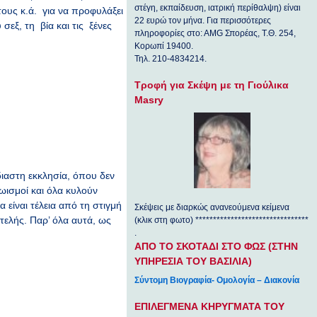
στέγη, εκπαίδευση, ιατρική περίθαλψη) είναι
τους κ.ά. για να προφυλάξει
22 ευρώ τον μήνα. Για περισσότερες
σεξ, τη βία και τις ξένες
πληροφορίες στο: ΑΜG Σπορέας, Τ.Θ. 254,
Κορωπί 19400.
Τηλ. 210-4834214.
Τροφή για Σκέψη με τη Γιούλικα
Masry
ιαστη εκκλησία, όπου δεν
ισμοί και όλα κυλούν
α είναι τέλεια από τη στιγμή
Σκέψεις με διαρκώς ανανεούμενα κείμενα
τελής. Παρ’ όλα αυτά, ως
(κλικ στη φωτο) ********************************
.
ΑΠΟ ΤΟ ΣΚΟΤΑΔΙ ΣΤΟ ΦΩΣ (ΣΤΗΝ
ΥΠΗΡΕΣΙΑ ΤΟΥ ΒΑΣΙΛΙΑ)
Σύντομη Βιογραφία- Ομολογία – Διακονία
ΕΠΙΛΕΓΜΕΝΑ ΚΗΡΥΓΜΑΤΑ ΤΟΥ