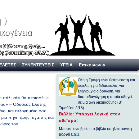
ΕΛΕΤΕΣ
ΣΥΝΕΝΤΕΥΞΕΙΣ
ΥΓΕΙΑ
Επικοινωνία
Όλη η Γραφή είναι θεόπνευστη και
ωφέλιμη για διδασκαλία, για
έλεγχο, για διόρθωση, για
διαπαιδαγώγηση η οποία οδηγεί
αι πάλι κάτι θα περισσέψει
σε μια ζωή δικαιοσύνης (Β΄
ύνου» – Οδυσεας Ελύτης
Τιμοθέου 3/16)
μένο και ευλογημένο όσο
Βιβλίο: Υπάρχει λογική στον
, μια πηγή ζωής, αγάπης και
αθεϊσμό;
 χώρες του …
Μπορείτε να βρείτε το βιβλίο σε ηλεκτρονική
μορφή
ΕΔΩ
.