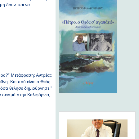
 μη δουν· και να …
f God?” Μετάφραση: Αντρέας
θνη: Kαι πoύ είναι o Θεός
α όσα θέλησε δημιούργησε.”
ν σεισμό στην Καλιφόρνια,