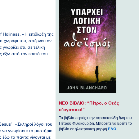
of Holiness, «Η επιδίωξη της
χωράφι του, σπέρνει τον
γνωρίζει ότι, σε τελική
ς έξω από τον εαυτό του.
ΝΕΟ ΒΙΒΛΙΟ: “Πέτρο, ο Θεός
σ’αγαπάει!”
Το βιβλίο περιέχει την περιπετειώδη ζωή του
Πέτρου Φιλακουρίδη. Μπορείτε να βρείτε το
 Jesus”, «Σκληροί λόγοι του
βιβλίο σε ηλεκτρονική μορφή
ΕΔΩ.
ε να γνωρίσετε το μυστήριο
ς έξω τα πάντα γίνονται με