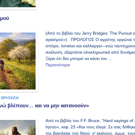
σμού
(Από το βιβλίο του Jerry Bridges: The Pursuit 
αγιασμού») ΠΡΟΛΟΓΟΣ Ο αγρότης οργώνει το 
σπόρο, λιπαίνει και καλλιεργεί—ενώ ταυτόχρονα 
ανάλυση, εξαρτάται ολοκληρωτικά από δυνάμει
Ξέρει ότι δεν μπορεί να κάνει τον …
Περισσότερα
,
ΘΡΗΣΚΕΙΑ
ενώ βλέπουν… και να μην κατανοούν»
Από το βιβλίο του F.F. Bruce, “Hard sayings of
Ιησού», κεφ. 23 «Kαι τους έλεγε: Σε σας δόθηκ
της βασιλείας τού Θεού· σ’ εκείνους, όμως, του