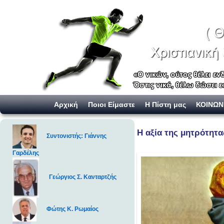
Skip to primary content
Skip to secondary content
Αρχική
Ποιοι Είμαστε
Η Πίστη μας
ΚΟΙΝΩΝ
Η αξία της μητρότητα
Συντονιστής: Γιάννης
Γαρδέλης
Γεώργιος Σ. Κανταρτζής
Φώτης Κ. Ρωμαίος