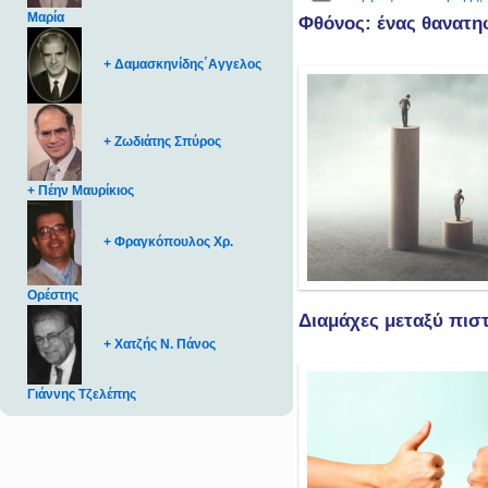
Μαρία
Φθόνος: ένας θανατη
+ Δαμασκηνίδης΄Αγγελος
+ Ζωδιάτης Σπύρος
+ Πέην Μαυρίκιος
+ Φραγκόπουλος Χρ.
Ορέστης
Διαμάχες μεταξύ πισ
+ Χατζής Ν. Πάνος
Γιάννης Τζελέπης