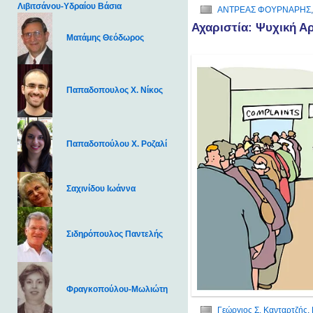
Λιβιτσάνου-Υδραίου Βάσια
ΑΝΤΡΕΑΣ ΦΟΥΡΝΑΡΗΣ
Αχαριστία: Ψυχική Α
Ματάμης Θεόδωρος
Παπαδοπουλος Χ. Νίκος
Παπαδοπούλου Χ. Ροζαλί
Σαχινίδου Ιωάννα
Σιδηρόπουλος Παντελής
Φραγκοπούλου-Μωλιώτη
Γεώργιος Σ. Κανταρτζής
,