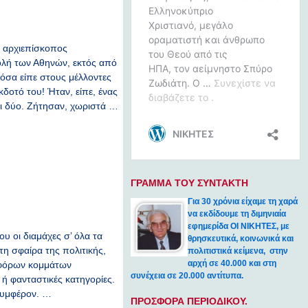
ς αρχιεπίσκοπος
χολή των Αθηνών, εκτός από
 όσα είπε στους μέλλοντες
δοτό του! Ήταν, είπε, ένας
 οι δύο. Ζήτησαν, χωριστά …
ΓΡΑΜΜΑ ΤΟΥ ΣΥΝΤΑΚΤΗ
Για 30 χρόνια είχαμε τη χαρά
να εκδίδουμε τη διμηνιαία
εφημερίδα ΟΙ ΝΙΚΗΤΕΣ, με
υ οι διαμάχες σ’ όλα τα
θρησκευτικά, κοινωνικά και
τη σφαίρα της πολιτικής,
πολιτιστικά κείμενα, στην
αρχή σε 40.000 και στη
ιαφόρων κομμάτων
συνέχεια σε 20.000 αντίτυπα.
ή φανταστικές κατηγορίες.
 συμφέρον. …
ΠΡΟΣΦΟΡΑ ΠΕΡΙΟΔΙΚΟΥ.