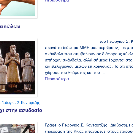
Περισσότερα
 ειδώλων
του Γεωργίου Σ. Κανταρτζή
περνά τα διάφορα ΜΜΕ μας σερβίρουν, με μπό
σκάνδαλα που συμβαίνουν σε διάφορους κύκλο
υπήρχαν σκάνδαλα, αλλά σήμερα έρχονται στο
και εξελιγμένων μέσων επικοινωνίας. Το ότι υ
χώρους του θεάματος και του …
Περισσότερα
,
Γεώργιος Σ. Κανταρτζής
όχι στην ασυδοσία
Γράφει o Γεώργιος Σ. Κανταρτζής Διαβάσαμε σ
τηλεόραση της Κίνας απαγορεύει στους παρουσ