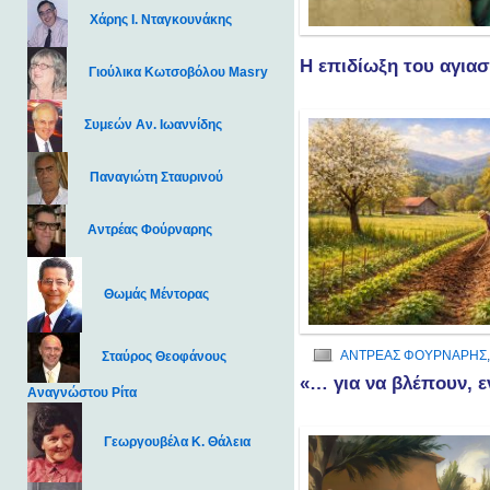
Χάρης Ι. Νταγκουνάκης
Η επιδίωξη του αγια
Γιούλικα Κωτσοβόλου Masry
Συμεών Αν. Ιωαννίδης
Παναγιώτη Σταυρινού
Αντρέας Φούρναρης
Θωμάς Μέντορας
ΑΝΤΡΕΑΣ ΦΟΥΡΝΑΡΗΣ
Σταύρος Θεοφάνους
«… για να βλέπουν, 
Αναγνώστου Ρίτα
Γεωργουβέλα Κ. Θάλεια