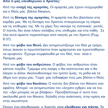
Από τι μας ελευθερώνει ο Χριστός:
Από την
ενοχή της αμαρτίας.
Οι αμαρτίες μας έχουν συγχωρηθεί
και ο Θεός μάς βλέπει δίκαιους.
Από τη
δύναμη της αμαρτίας.
Η αμαρτία πια δεν βασιλεύει στις
καρδιές μας. Με τη δύναμη του Χριστού σταυρώνουμε τη σάρκα
και τις επιθυμίες της. Με τη χάρη Του νικούμε τις σατανικές ροπές.
Ο πιστός δεν είναι πλέον σκλάβος στις επιθυμίες και στα πάθη. Σε
όλα αυτά είμαστε περισσότερο από νικητές με τον Χριστό (Ρωμ.
8:37).
Από τον
φόβο του Θεού.
Δεν αντιμετωπίζουμε τον Θεό με τρόμο,
όπως έκαναν οι πρωτόπλαστοι όταν αμάρτησαν και προσπάθησαν
να κρυφτούν. Έχουμε συμφιλιωθεί με τον Θεό, που είναι ο
Πατέρας μας.
Από τον
φόβο του ανθρώπου.
Ο φόβος του ανθρώπου ήταν
κάποτε παγίδα. Τρέμαμε στη σκέψη τι θα σκέπτονταν και τι θα
έλεγαν οι άλλοι. Ακολουθούσαμε τον τρόπο ζωής, τη μόδα και τα
έθιμα των γύρω μας. Τώρα μας ενδιαφέρει πώς μας βλέπει ο Θεός.
Από τον
φόβο του θανάτου.
Ο πιστός δεν βλέπει τον θάνατο σαν
εφιάλτη. Μπορεί να αντιμετωπίσει τον «έσχατο εχθρό» και να του
πει: «Δεν μπορείς να με βλάψεις». Προσβλέπουμε σ’ αυτό που
ακολουθεί μετά τον θάνατο, δηλαδή στην ανάσταση, στην κρίση και
στην αιωνιότητα.
Όσους έχει ελευθερώσει ο Χριστός είναι
ελεύθεροι για πάντα.
Τα