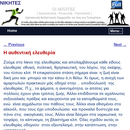
ΝΙΚΗΤΕΣ
Home
Menu ↓
Skip to primary content
Skip to secondary content
Post navigation
←
Previous
Next
→
Η αυθεντική ελευθερία
Ζούμε στο λίκνο της ελευθερίας και απολαμβάνουμε κάθε είδους
ελευθερία: εθνική, πολιτική, θρησκευτική, του λόγου, της σκέψης,
του τύπου κλπ. Η επικρατούσα στάση σήμερα είναι: η ζωή είναι
δική μου και μπορώ να την κάνω ό,τι θέλω. Κι όμως, η ανοχή των
αμαρτωλών πρακτικών μάς οδηγεί στην… υποδούλωσή της
ελευθερίας. Π.χ., τα ψέματα, η ανεντιμότητα, οι απάτες για
πολλούς έχουν γίνει τρόπος ζωής. Άλλοι επιδίδονται σε αχαλίνωτες
σεξουαλικές πράξεις και καυχιούνται για τα κατορθώματά τους,
ενώ είναι αιχμάλωτοι του πάθους τους. Άλλοι είναι εθισμένοι στο
αλκοόλ, που τους έχει υποδουλώσει και προκαλεί δυστυχία και
πόνο στις οικογένειές τους. Άλλοι είναι δέσμιοι στα ναρκωτικά, το
τσιγάρο, το κάπνισμα, τη βλαστήμια κλπ. Όλες σχεδόν αυτές οι
ελευθερίες οδηγούν στον εξευτελισμό, στην κατάπτωση, στην