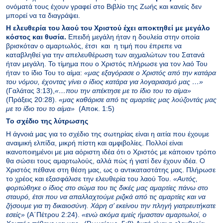
ονόματά τους έχουν γραφεί στο Βιβλίο της Ζωής και κανείς δεν
μπορεί να τα διαγράψει.
Η ελευθερία του λαού του Χριστού έχει αποκτηθεί με μεγάλο
κόστος και θυσία.
Επειδή μεγάλη ήταν η δουλεία στην οποία
βρισκόταν ο αμαρτωλός, έτσι και η τιμή που έπρεπε να
καταβληθεί για την απελευθέρωση των αιχμαλώτων του Σατανά
ήταν μεγάλη. Το τίμημα που ο Χριστός πλήρωσε για τον λαό Του
ήταν το ίδιο Του το αίμα:
«
μας εξαγόρασε ο Χριστός από την κατάρα
του νόμου, έχοντας γίνει ο ίδιος κατάρα για λογαριασμό μας
…»
(Γαλάτας 3:13),
«…
που την απέκτησε με το ίδιο του το αίμα
»
(Πράξεις 20:28).
«
μας καθάρισε από τις αμαρτίες μας λούζοντάς μας
με το ίδιο του το αίμα
»
(Αποκ. 1:5)
Το σχέδιο της λύτρωσης
Η άγνοιά μας για το σχέδιο της σωτηρίας είναι η αιτία που έχουμε
αναιμική ελπίδα, μικρή πίστη και αμφιβολίες. Πολλοί είναι
ικανοποιημένοι με μια αόριστη ιδέα ότι ο Χριστός με κάποιον τρόπο
θα σώσει τους αμαρτωλούς, αλλά πώς ή γιατί δεν έχουν ιδέα. Ο
Χριστός πέθανε στη θέση μας, ως ο αντικαταστάτης μας. Πλήρωσε
το χρέος και εξασφάλισε την ελευθερία του λαού Του.
«
Αυτός,
φορτώθηκε ο ίδιος στο σώμα του τις δικές μας αμαρτίες πάνω στο
σταυρό, έτσι που να απαλλαχτούμε ριζικά από τις αμαρτίες και να
ζήσουμε για τη δικαιοσύνη. Χάρη σ’ εκείνου την πληγή γιατρευτήκατε
εσείς
»
(Α΄Πέτρου 2:24).
«
ενώ ακόμα εμείς
ή
μασταν αμαρτωλοί, ο