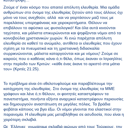
καταστροφή…
Ζούμε σ’ έναν κόσμο που απαιτεί απόλυτη ελευθερία. Μια ομάδα
ανθρώπων στο όνομα της ελευθερίας ζητούν από τους άλλους όχι
μόνο να τους ανεχθούν, αλλά και να γιορτάσουν μαζί τους με
παρελάσεις υπερηφάνειας και χειροκροτήματα. Θέλουν να
επιβάλουν το αφύσικο ως φυσιολογικό! Και όλα αυτά κινούνται
ταχύτατα, και μάλιστα επικυρώνονται και ψηφίζονται νόμοι από τα
κοινοβούλια χριστιανικών χωρών. Κι ενώ παρέχεται απόλυτη
ελευθερία σε καθετί το ανώμαλο, αντίθετα οι ελευθερίες που έχουν
σχέση με τα πνευματικά και τη χριστιανική διδασκαλία
συρρικνώνονται, μάλιστα καταργούνται και με νόμους! Ζούμε σε
καιρούς που ο καθένας κάνει ό,τι θέλει, όπως έκαναν οι Ισραηλίτες
στην περίοδο των Κριτών: «κάθε ένας έκανε το αρεστό στα μάτια
του» (Κριτές 21:25).
Το πρόβλημα είναι ότι εθελοτυφλούμε και παραβλέπουμε την
κατάχρηση της ελευθερίας. Στο όνομα της ελευθερίας τα ΜΜΕ
γράφουν και λένε ό,τι θέλουν, οι φοιτητές καταστρέφουν τα
πανεπιστήμια, πενήντα εξήντα αναρχικοί καταστρέφουν περιουσίες
και δημιουργούν αναστάτωση σε μεγάλες πόλεις. Τα βράδια
φοβάται κάποιος να βγει έξω. Οι νόμοι γίνονται πιο ελαστικοί στην
παρανομία. Η ελευθερία μας μεταβλήθηκε σε ασυδοσία, που είναι η
χειρότερη σκλαβιά.
Ως Έλληνες γνωρίσαμε σκλαβιά αιώνων από τους Τούρκους, την