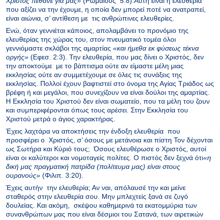
Χριστός πέθανε για μας
»
(Ρωμαίους 5:8).Αυτή είναι η ελευθερία
που αξίζει να την έχουμε, η οποία δεν μπορεί ποτέ να ανατραπεί,
είναι αιώνια, σ’ αντίθεση με τις ανθρώπινες ελευθερίες.
Ενώ, όταν γεννιέται κάποιος, απολαμβάνει το προνόμιο της
ελευθερίας της χώρας του, στον πνευματικό τομέα όλοι
γεννιόμαστε σκλάβοι της αμαρτίας
«
κ
αι ήμεθα εκ φύσεως τέκνα
οργή
ς»
(Εφεσ. 2:3). Την ελευθερία, που μας δίνει ο Χριστός, δεν
την αποκτούμε με το βάπτισμα ούτε αν είμαστε μέλη μιας
εκκλησίας ούτε αν συμμετέχουμε σε όλες τις συνάξεις της
εκκλησίας. Πολλοί έχουν βαφτιστεί στο όνομα της Αγίας Τριάδος ως
βρέφη ή και μεγάλοι, που συνεχίζουν να είναι δούλοι της αμαρτίας.
Η Εκκλησία του Χριστού δεν είναι σωματείο, που τα μέλη του ζουν
και συμπεριφέρονται όπως τους αρέσει. Στην Εκκλησία του
Χριστού μετρά ο άγιος χαρακτήρας.
Έχεις λαχτάρα να αποκτήσεις την ένδοξη ελευθερία που
προσφέρει ο Χριστός, σ’ όσους με μετάνοια και πίστη Τον δέχονται
ως Σωτήρα και Κύριό τους; Όσους ελευθέρωσε ο Χριστός, αυτοί
είναι οι καλύτεροι και νομοταγείς πολίτες. Ο πιστός δεν ξεχνά ότι
«
η
δική μας πραγματική πατρίδα
(πολίτευμα μας)
είναι στους
ουρανούς
»
(Φιλιπ. 3:20).
Έχεις αυτήν την ελευθερία; Αν ναι, απόλαυσέ την και μείνε
σταθερός στην ελευθερία σου. Μην μπλεχτείς ξανά σε ζυγό
δουλείας. Και ακόμη, σκέψου καθημερινά τα εκατομμύρια των
συνανθρώπων μας που είναι δέσμιοι του Σατανά, των αιρετικών