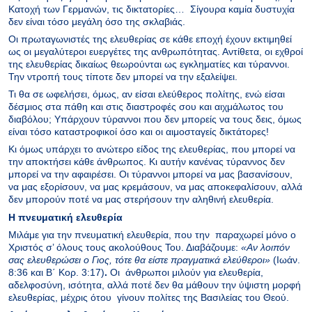
Κατοχή των Γερμανών, τις δικτατορίες… Σίγουρα καμία δυστυχία
δεν είναι τόσο μεγάλη όσο της σκλαβιάς.
Οι πρωταγωνιστές της ελευθερίας σε κάθε εποχή έχουν εκτιμηθεί
ως οι μεγαλύτεροι ευεργέτες της ανθρωπότητας. Αντίθετα, οι εχθροί
της ελευθερίας δικαίως θεωρούνται ως εγκληματίες και τύραννοι.
Την ντροπή τους τίποτε δεν μπορεί να την εξαλείψει.
Τι θα σε ωφελήσει, όμως, αν είσαι ελεύθερος πολίτης, ενώ είσαι
δέσμιος στα πάθη και στις διαστροφές σου και αιχμάλωτος του
διαβόλου; Υπάρχουν τύραννοι που δεν μπορείς να τους δεις, όμως
είναι τόσο καταστροφικοί όσο και οι αιμοσταγείς δικτάτορες!
Κι όμως υπάρχει το ανώτερο είδος της ελευθερίας, που μπορεί να
την αποκτήσει κάθε άνθρωπος. Κι αυτήν κανένας τύραννος δεν
μπορεί να την αφαιρέσει. Οι τύραννοι μπορεί να μας βασανίσουν,
να μας εξορίσουν, να μας κρεμάσουν, να μας αποκεφαλίσουν, αλλά
δεν μπορούν ποτέ να μας στερήσουν την αληθινή ελευθερία.
Η πνευματική ελευθερία
Μιλάμε για την πνευματική ελευθερία, που την παραχωρεί μόνο ο
Χριστός σ’ όλους τους ακολούθους Του. Διαβάζουμε:
«
Αν λοιπόν
σας ελευθερώσει ο Γιος, τότε θα είστε πραγματικά ελεύθεροι
»
(Ιωάν.
8:36 και Β΄ Κορ. 3:17)
.
Οι άνθρωποι μιλούν για ελευθερία,
αδελφοσύνη, ισότητα, αλλά ποτέ δεν θα μάθουν την ύψιστη μορφή
ελευθερίας, μέχρις ότου γίνουν πολίτες της Βασιλείας του Θεού.