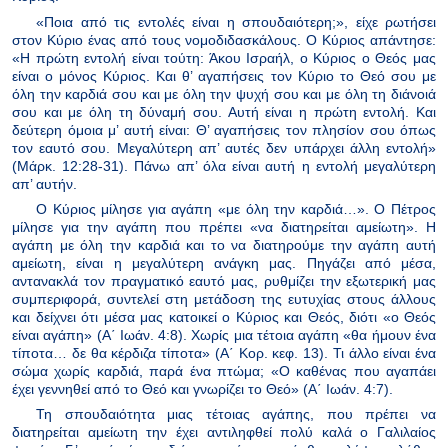
«Ποια από τις εντολές είναι η σπουδαιότερη;», είχε ρωτήσει
στον Κύριο ένας από τους νομοδιδασκάλους. Ο Κύριος απάντησε:
«Η πρώτη εντολή είναι τούτη: Άκου Ισραήλ, ο Κύριος ο Θεός μας
είναι ο μόνος Κύριος. Και θ’ αγαπήσεις τον Κύριο το Θεό σου με
όλη την καρδιά σου και με όλη την ψυχή σου και με όλη τη διάνοιά
σου και με όλη τη δύναμή σου. Αυτή είναι η πρώτη εντολή. Και
δεύτερη όμοια μ’ αυτή είναι: Θ’ αγαπήσεις τον πλησίον σου όπως
τον εαυτό σου. Μεγαλύτερη απ’ αυτές δεν υπάρχει άλλη εντολή»
(Μάρκ. 12:28-31). Πάνω απ’ όλα είναι αυτή η εντολή μεγαλύτερη
απ’ αυτήν.
Ο Κύριος μίλησε για αγάπη «με όλη την καρδιά…». Ο Πέτρος
μίλησε για την αγάπη που πρέπει «να διατηρείται αμείωτη». Η
αγάπη με όλη την καρδιά και το να διατηρούμε την αγάπη αυτή
αμείωτη, είναι η μεγαλύτερη ανάγκη μας. Πηγάζει από μέσα,
αντανακλά τον πραγματικό εαυτό μας, ρυθμίζει την εξωτερική μας
συμπεριφορά, συντελεί στη μετάδοση της ευτυχίας στους άλλους
και δείχνει ότι μέσα μας κατοικεί ο Κύριος και Θεός, διότι «ο Θεός
είναι αγάπη» (Α΄ Ιωάν. 4:8). Χωρίς μια τέτοια αγάπη «θα ήμουν ένα
τίποτα… δε θα κέρδιζα τίποτα» (Α΄ Κορ. κεφ. 13). Τι άλλο είναι ένα
σώμα χωρίς καρδιά, παρά ένα πτώμα; «Ο καθένας που αγαπάει
έχει γεννηθεί από το Θεό και γνωρίζει το Θεό» (Α΄ Ιωάν. 4:7).
Τη σπουδαιότητα μιας τέτοιας αγάπης, που πρέπει να
διατηρείται αμείωτη την έχει αντιληφθεί πολύ καλά ο Γαλιλαίος