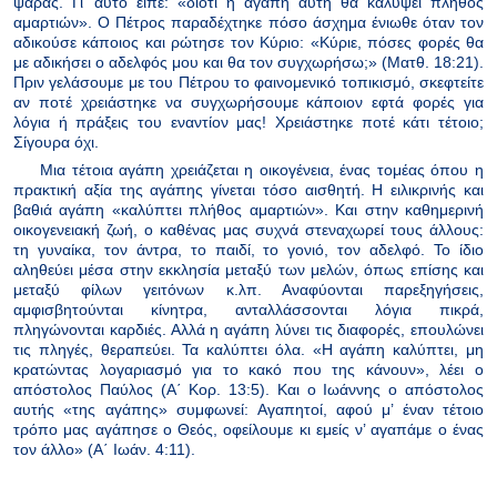
ψαράς. Γι’ αυτό είπε: «διότι η αγάπη αυτή θα καλύψει πλήθος
αμαρτιών». Ο Πέτρος παραδέχτηκε πόσο άσχημα ένιωθε όταν τον
αδικούσε κάποιος και ρώτησε τον Κύριο: «Κύριε, πόσες φορές θα
με αδικήσει ο αδελφός μου και θα τον συγχωρήσω;» (Ματθ. 18:21).
Πριν γελάσουμε με του Πέτρου το φαινομενικό τοπικισμό, σκεφτείτε
αν ποτέ χρειάστηκε να συγχωρήσουμε κάποιον εφτά φορές για
λόγια ή πράξεις του εναντίον μας! Χρειάστηκε ποτέ κάτι τέτοιο;
Σίγουρα όχι.
Μια τέτοια αγάπη χρειάζεται η οικογένεια, ένας τομέας όπου η
πρακτική αξία της αγάπης γίνεται τόσο αισθητή. Η ειλικρινής και
βαθιά αγάπη «καλύπτει πλήθος αμαρτιών». Και στην καθημερινή
οικογενειακή ζωή, ο καθένας μας συχνά στεναχωρεί τους άλλους:
τη γυναίκα, τον άντρα, το παιδί, το γονιό, τον αδελφό. Το ίδιο
αληθεύει μέσα στην εκκλησία μεταξύ των μελών, όπως επίσης και
μεταξύ φίλων γειτόνων κ.λπ. Αναφύονται παρεξηγήσεις,
αμφισβητούνται κίνητρα, ανταλλάσσονται λόγια πικρά,
πληγώνονται καρδιές. Αλλά η αγάπη λύνει τις διαφορές, επουλώνει
τις πληγές, θεραπεύει. Τα καλύπτει όλα. «Η αγάπη καλύπτει, μη
κρατώντας λογαριασμό για το κακό που της κάνουν», λέει ο
απόστολος Παύλος (Α΄ Κορ. 13:5). Και ο Ιωάννης ο απόστολος
αυτής «της αγάπης» συμφωνεί: Αγαπητοί, αφού μ’ έναν τέτοιο
τρόπο μας αγάπησε ο Θεός, οφείλουμε κι εμείς ν’ αγαπάμε ο ένας
τον άλλο» (Α΄ Ιωάν. 4:11).