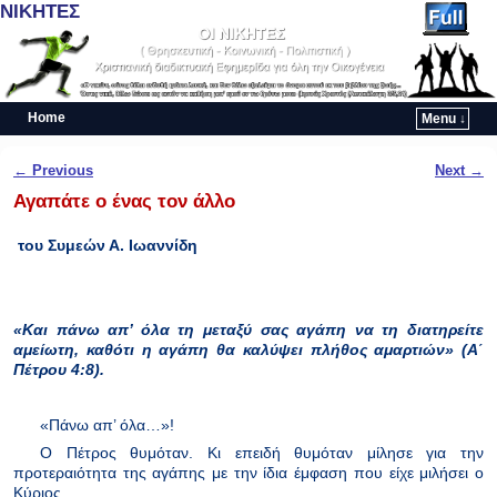
ΝΙΚΗΤΕΣ
Home
Menu ↓
Skip to primary content
Skip to secondary content
Post navigation
←
Previous
Next
→
Αγαπάτε ο ένας τον άλλο
του Συμεών Α. Ιωαννίδη
«Και πάνω απ’ όλα τη μεταξύ σας αγάπη να τη διατηρείτε
αμείωτη, καθότι η αγάπη θα καλύψει πλήθος αμαρτιών» (Α΄
Πέτρου 4:8).
«Πάνω απ’ όλα…»!
Ο Πέτρος θυμόταν. Κι επειδή θυμόταν μίλησε για την
προτεραιότητα της αγάπης με την ίδια έμφαση που είχε μιλήσει ο
Κύριος.