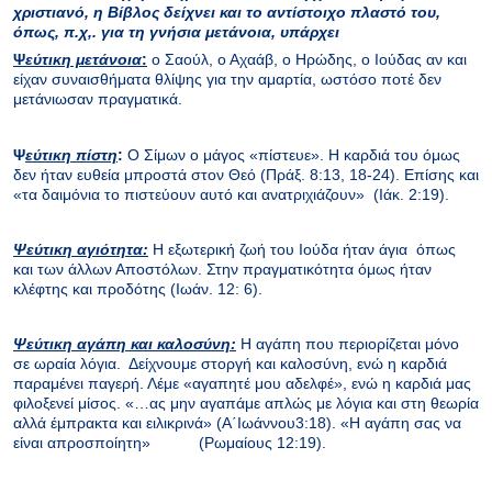
χριστιανό, η Βίβλος δείχνει και το αντίστοιχο πλαστό του,
όπως, π.χ,. για τη γνήσια μετάνοια, υπάρχει
Ψ
εύτικη μετάνοια
:
ο Σαούλ, ο Αχαάβ, ο Ηρώδης, ο Ιούδας αν και
είχαν συναισθήματα θλίψης για την αμαρτία, ωστόσο ποτέ δεν
μετάνιωσαν πραγματικά.
Ψ
εύτικη πίστη
:
Ο Σίμων ο μάγος «πίστευε». Η καρδιά του όμως
δεν ήταν ευθεία μπροστά στον Θεό (Πράξ. 8:13, 18-24). Επίσης και
«τα δαιμόνια το πιστεύουν αυτό και ανατριχιάζουν» (Ιάκ. 2:19).
Ψεύτικη αγιότητα:
Η εξωτερική ζωή του Ιούδα ήταν άγια όπως
και των άλλων Αποστόλων. Στην πραγματικότητα όμως ήταν
κλέφτης και προδότης (Ιωάν. 12: 6).
Ψεύτικη αγάπη και καλοσύνη:
Η αγάπη που περιορίζεται μόνο
σε ωραία λόγια. Δείχνουμε στοργή και καλοσύνη, ενώ η καρδιά
παραμένει παγερή. Λέμε «αγαπητέ μου αδελφέ», ενώ η καρδιά μας
φιλοξενεί μίσος. «…ας μην αγαπάμε απλώς με λόγια και στη θεωρία
αλλά έμπρακτα και ειλικρινά» (Α΄Ιωάννου3:18). «Η αγάπη σας να
είναι απροσποίητη» (Ρωμαίους 12:19).