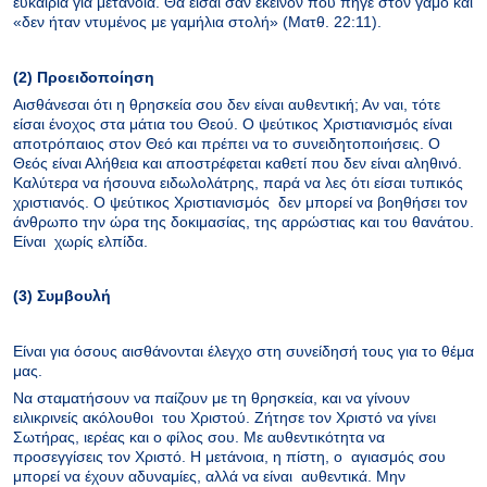
ευκαιρία για μετάνοια. Θα είσαι σαν εκείνον που πήγε στον γάμο και
«δεν ήταν ντυμένος με γαμήλια στολή» (Ματθ. 22:11).
(2) Προειδοποίηση
Αισθάνεσαι ότι η θρησκεία σου δεν είναι αυθεντική; Αν ναι, τότε
είσαι ένοχος στα μάτια του Θεού. Ο ψεύτικος Χριστιανισμός είναι
αποτρόπαιος στον Θεό και πρέπει να το συνειδητοποιήσεις. Ο
Θεός είναι Αλήθεια και αποστρέφεται καθετί που δεν είναι αληθινό.
Καλύτερα να ήσουνα ειδωλολάτρης, παρά να λες ότι είσαι τυπικός
χριστιανός. Ο ψεύτικος Χριστιανισμός δεν μπορεί να βοηθήσει τον
άνθρωπο την ώρα της δοκιμασίας, της αρρώστιας και του θανάτου.
Είναι χωρίς ελπίδα.
(3) Συμβουλή
Είναι για όσους αισθάνονται έλεγχο στη συνείδησή τους για το θέμα
μας.
Να σταματήσουν να παίζουν με τη θρησκεία, και να γίνουν
ειλικρινείς ακόλουθοι του Χριστού. Ζήτησε τον Χριστό να γίνει
Σωτήρας, ιερέας και ο φίλος σου. Με αυθεντικότητα να
προσεγγίσεις τον Χριστό. Η μετάνοια, η πίστη, ο αγιασμός σου
μπορεί να έχουν αδυναμίες, αλλά να είναι αυθεντικά. Μην