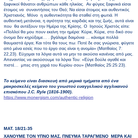
ξαφνικοί θάνατοι ανθρώπων κάθε ηλικίας. Αν φύγεις ξαφνικά είσαι
έτοιμος να συναντήσεις τον Θεό; Να είσαι έτοιμος και αυθεντικός
Χριστιανός. Μόνο η αυθεντικότητα θα σταθεί στη φωτιά. Η
αυθεντική μετάνοια, η αγιότητα της καρδιάς και της ζωής, αυτά είναι
που θα αντέξουν την Ημέρα της Κρίσης. Ο Ιησούς Χριστός είπε:
«Πολλοί θα μου πουν εκείνη την ημέρα: Κύριε, Κύριε, στο δικό σου
όνομα δεν κηρύξαμε… . βγάλαμε δαιμόνια … κάναμε πολλά
θαυμαστά έργα; Και τότε θα τους πω: Ποτέ δε σας γνώρισα, φύγετε
από μένα εσείς που το έργο σας είναι η ανομία» (Ματθαίος 7:
22,23). Εύχομαι τα λόγια αυτά να μην τα ακούσει κανένας από μας.
Απεναντίας να ακούσουμε τα λόγια Του: «Εύγε δούλε αγαθέ και
πιστέ… μπες στη χαρά του Κυρίου σου» (Ματθαίος 25:25:23).
Το κείμενο είναι διασκευή από μερικά τμήματα από ένα
μακροσκελές κείμενο του γνωστού ευαγγελικού αγγλικανού
επισκόπου
J
.
C
.
Ryle
(1816-1900).
https://www.monergism.com/authentic-religion
ΜΑΤ. 18/21-35
ΧΑΝΟΥΜΕ ΤΟΝ ΥΠΝΟ ΜΑΣ. ΠΝΕΥΜΑ ΤΑΡΑΓΜΕΝΟ
ΜΕΡΑ ΚΑΙ