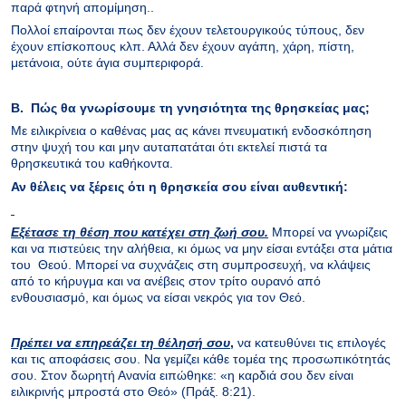
παρά φτηνή απομίμηση..
Πολλοί επαίρονται πως δεν έχουν τελετουργικούς τύπους, δεν
έχουν επίσκοπους κλπ. Αλλά δεν έχουν αγάπη, χάρη, πίστη,
μετάνοια, ούτε άγια συμπεριφορά.
Β. Πώς θα γνωρίσουμε τη γνησιότητα της θρησκείας μας;
Με ειλικρίνεια ο καθένας μας ας κάνει πνευματική ενδοσκόπηση
στην ψυχή του και μην αυταπατάται ότι εκτελεί πιστά τα
θρησκευτικά του καθήκοντα.
Αν θέλεις να ξέρεις ότι η θρησκεία σου είναι αυθεντική:
Εξέτασε τη θέση που κατέχει στη ζωή σου.
Μπορεί να γνωρίζεις
και να πιστεύεις την αλήθεια, κι όμως να μην είσαι εντάξει στα μάτια
του Θεού. Μπορεί να συχνάζεις στη συμπροσευχή, να κλάψεις
από το κήρυγμα και να ανέβεις στον τρίτο ουρανό από
ενθουσιασμό, και όμως να είσαι νεκρός για τον Θεό.
Πρέπει να επηρεάζει τη θέλησή σου
,
να κατευθύνει τις επιλογές
και τις αποφάσεις σου. Να γεμίζει κάθε τομέα της προσωπικότητάς
σου. Στον δωρητή Ανανία ειπώθηκε: «η καρδιά σου δεν είναι
ειλικρινής μπροστά στο Θεό» (Πράξ. 8:21).