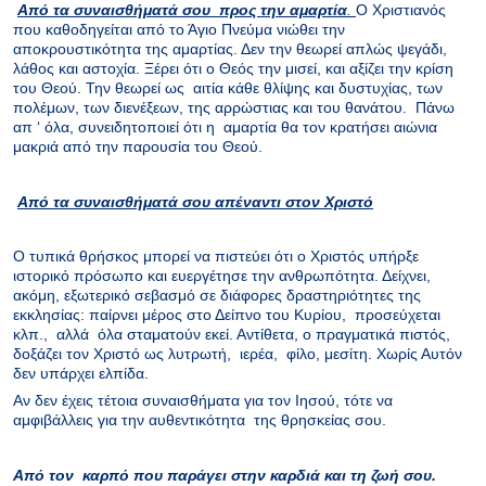
Από τα συναισθήματά σου προς την αμαρτία
.
Ο Χριστιανός
που καθοδηγείται από το Άγιο Πνεύμα νιώθει την
αποκρουστικότητα της αμαρτίας. Δεν την θεωρεί απλώς ψεγάδι,
λάθος και αστοχία. Ξέρει ότι ο Θεός την μισεί, και αξίζει την κρίση
του Θεού. Την θεωρεί ως αιτία κάθε θλίψης και δυστυχίας, των
πολέμων, των διενέξεων, της αρρώστιας και του θανάτου. Πάνω
απ ‘ όλα, συνειδητοποιεί ότι η αμαρτία θα τον κρατήσει αιώνια
μακριά από την παρουσία του Θεού.
Από τα συναισθήματά σου απέναντι στον Χριστό
Ο τυπικά θρήσκος μπορεί να πιστεύει ότι ο Χριστός υπήρξε
ιστορικό πρόσωπο και ευεργέτησε την ανθρωπότητα. Δείχνει,
ακόμη, εξωτερικό σεβασμό σε διάφορες δραστηριότητες της
εκκλησίας: παίρνει μέρος στο Δείπνο του Κυρίου, προσεύχεται
κλπ., αλλά όλα σταματούν εκεί. Αντίθετα, ο πραγματικά πιστός,
δοξάζει τον Χριστό ως λυτρωτή, ιερέα, φίλο, μεσίτη. Χωρίς Αυτόν
δεν υπάρχει ελπίδα.
Αν δεν έχεις τέτοια συναισθήματα για τον Ιησού, τότε να
αμφιβάλλεις για την αυθεντικότητα της θρησκείας σου.
Από τον καρπό που παράγει στην καρδιά και τη ζωή σου.