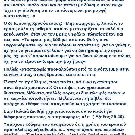
σου και το μυαλό σου και σε πετάει με δύναμη στον τοίχο.
Έχω την αίσθηση ότι το να πίνεις είναι μια μορφή
αυτοκτονίας…»
Ο δε Ιωάννης Χρυσόστομος: «Μην κατηγορείς, λοιπόν, το
κρασί, αλλά τη μέθη και όποιον μεταχειρίζεται το καλό για
κακό. Αυτόν, όταν θα τον βρεις νηφάλιο, πλησίασέ τον και
πες του: «Το κρασί μάς δόθηκε από τον Θεό για να
ευφραινόμαστε, όχι για να κάνουμε απρέπειες· για να γελάμε,
όχι για να γινόμαστε γελοίοι· για να διατηρούμε την υγεία
μας, όχι για ν’ αρρωσταίνουμε· για να δυναμώνουμε το σώμα,
όχι για να εξασθενίζουμε την ψυχή μας».
Πολλές καταστροφές προκαλούνται από το οινόπνευμα στην
κοινωνία μας, στους δρόμους και στα σπίτια.
Σ’ αυτό το πρόβλημα, ποια πρέπει να είναι η στάση του
συνειδητού χριστιανού; Οι απόψεις των χριστιανών
διίστανται. Μάλιστα, πολλές φορές οι δυο πλευρές φτάνουν
σε ακραίες τοποθετήσεις. Μελετώντας τη Βίβλο, δεν
υπάρχουν εδάφια που απαγορεύουν τη χρήση του κρασιού.
Στην Παλαιά Διαθήκη χρησιμοποιούσαν το κρασί για
διάφορους σκοπούς, για προσφορές κλπ. (΄Εξοδος 29:40).
Υπάρχουν εδάφια που αναφέρουν ότι η χρήση του κρασιού
προκαλεί ψυχική ευθυμία:
«
…
πιες το κρασί σου με εύθυμη