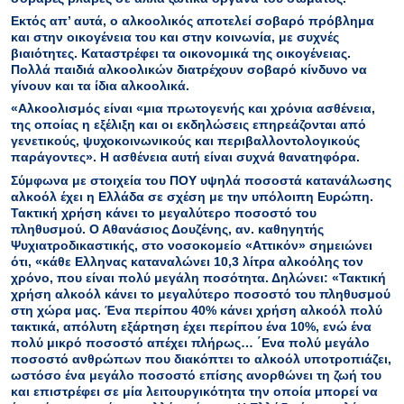
Εκτός απ’ αυτά, ο αλκοολικός αποτελεί σοβαρό πρόβλημα
και στην οικογένεια του και στην κοινωνία, με συχνές
βιαιότητες. Καταστρέφει τα οικονομικά της οικογένειας.
Πολλά παιδιά αλκοολικών διατρέχουν σοβαρό κίνδυνο να
γίνουν και τα ίδια αλκοολικά.
«Αλκοολισμός είναι
«μια πρωτογενής και χρόνια ασθένεια,
της οποίας η εξέλιξη και οι εκδηλώσεις επηρεάζονται από
γενετικούς, ψυχοκοινωνικούς και περιβαλλοντολογικούς
παράγοντες». Η ασθένεια αυτή είναι συχνά θανατηφόρα.
Σύμφωνα με στοιχεία του ΠΟΥ υψηλά ποσοστά κατανάλωσης
αλκοόλ έχει η Ελλάδα σε σχέση με την υπόλοιπη Ευρώπη.
Τακτική χρήση κάνει το μεγαλύτερο ποσοστό του
πληθυσμού. Ο Αθανάσιος Δουζένης, αν. καθηγητής
Ψυχιατροδικαστικής, στο νοσοκομείο «Αττικόν» σημειώνει
ότι, «κάθε Ελληνας καταναλώνει 10,3 λίτρα αλκοόλης τον
χρόνο, που είναι πολύ μεγάλη ποσότητα. Δηλώνει: «Τακτική
χρήση αλκοόλ κάνει το μεγαλύτερο ποσοστό του πληθυσμού
στη χώρα μας. Ένα περίπου 40% κάνει χρήση αλκοόλ πολύ
τακτικά, απόλυτη εξάρτηση έχει περίπου ένα 10%, ενώ ένα
πολύ μικρό ποσοστό απέχει πλήρως… ΄Ενα πολύ μεγάλο
ποσοστό ανθρώπων που διακόπτει το αλκοόλ υποτροπιάζει,
ωστόσο ένα μεγάλο ποσοστό επίσης ανορθώνει τη ζωή του
και επιστρέφει σε μία λειτουργικότητα την οποία μπορεί να