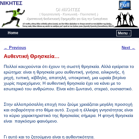
ΝΙΚΗΤΕΣ
Home
Menu ↓
Skip to primary content
Skip to secondary content
Post navigation
←
Previous
Next
→
Αυθεντική Θρησκεία…
Πολλοί καυχιούνται ότι έχουν τη σωστή θρησκεία. Αλλά εγείρεται το
ερώτημα: είναι η θρησκεία μου αυθεντική, γνήσια, ειλικρινής, ή
ρηχή, τυπική, κίβδηλη, απατηλή, υποκριτική, μια ωραία βιτρίνα
χωρίς περιεχόμενο; Η αυθεντική θρησκεία έχει να κάνει με το
εσωτερικό του ανθρώπου. Είναι κάτι ζωντανό, στερεό, ουσιαστικό.
Στην αλλοπρόσαλλη εποχή που ζούμε χρειάζεται μεγάλη προσοχή
και σοβαρότητα στο θέμα αυτό. Συχνά η έλλειψη γνησιότητας είναι
το κύριο χαρακτηριστικό της θρησκείας σήμερα. Η φτηνή θρησκεία
είναι παγκόσμιο φαινόμενο.
Γι αυτό και το ζητούμενο είναι η αυθεντικότητα.