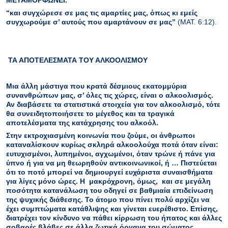
“και συγχώρεσε σε μας τις αμαρτίες μας, όπως κι εμείς
συγχωρούμε σ’ αυτούς που αμαρτάνουν σε μας”
(MAT. 6:12).
ΤΑ ΑΠΟΤΕΛΕΣΜΑΤΑ ΤΟΥ ΑΛΚΟΟΛΙΣΜΟΥ
Μια άλλη μάστιγα που κρατά δέσμιους εκατομμύρια
συνανθρώπων μας, σ’ όλες τις χώρες, είναι ο αλκοολισμός.
Αν διαβάσετε τα στατιστικά στοιχεία για τον αλκοολισμό, τότε
θα συνειδητοποιήσετε το μέγεθος και τα τραγικά
αποτελέσματα της κατάχρησης του αλκοόλ.
Στην εκτροχιασμένη κοινωνία που ζούμε, οι άνθρωποι
καταναλίσκουν κυρίως σκληρά αλκοολούχα ποτά όταν είναι:
ευτυχισμένοι, λυπημένοι, αγχωμένοι, όταν τρώνε ή πάνε για
ύπνο ή για να μη θεωρηθούν αντικοινωνικοί, ή … Πιστεύεται
ότι το ποτό μπορεί να δημιουργεί ευχάριστα συναισθήματα
για λίγες μόνο ώρες. Η μακρόχρονη, όμως, και σε μεγάλη
ποσότητα κατανάλωση του οδηγεί σε βαθμιαία επιδείνωση
της ψυχικής διάθεσης. Το άτομο που πίνει πολύ αρχίζει να
έχει συμπτώματα κατάθλιψης και γίνεται ευερέθιστο. Επίσης,
διατρέχει τον κίνδυνο να πάθει κίρρωση του ήπατος και άλλες
σοβαρές βλάβες σε άλλα ζωτικά όργανα του σώματος.