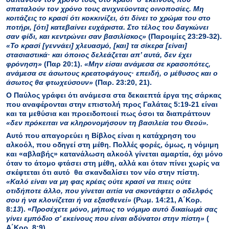
σπαταλούν τον χρόνο τους ανιχνεύοντας οινοποσίες.
Μη
κοιτάζεις το κρασί ότι κοκκινίζει, ότι δίνει το χρώμα του στο
ποτήρι, [ότι] κατεβαίνει ευχάριστα.
Στο τέλος του δαγκώνει
σαν φίδι, και κεντρώνει σαν βασιλίσκος
»
(Παροιμίες 23:29-32).
«
Το κρασί [γεννάει] χλευασμό, [και] τα σίκερα [είναι]
στασιαστικά· και όποιος δελεάζεται απ’ αυτά, δεν έχει
φρόνηση
»
(Παρ 20:1)
.
«
Μη
ν
είσαι ανάμεσα σε κρασοπότες,
ανάμεσα σε άσωτους κρεατοφάγους· επειδή, ο μέθυσος και ο
άσωτος θα φτωχεύσουν
»
(Παρ. 23:20, 21).
Ο Παύλος γράφει ότι ανάμεσα στα δεκαεπτά έργα της σάρκας
που αναφέρονται στην επιστολή προς Γαλάτας 5:19-21 είναι
και τα μεθύσια και προειδοποιεί πως
όσοι τα διαπράττουν
«
δεν πρόκειται να κληρονομήσουν τη βασιλεία του Θεού
».
Αυτό που απαγορεύει η Βίβλος είναι η κατάχρηση του
αλκοόλ, που οδηγεί στη μέθη. Πολλές φορές, όμως, η νόμιμη
και «αβλαβής» κατανάλωση αλκοόλ γίνεται αμαρτία, όχι μόνο
όταν το άτομο φτάσει στη μέθη, αλλά και όταν πίνει χωρίς να
σκέφτεται ότι αυτό θα σκανδαλίσει τον νέο στην πίστη.
«
Καλό είναι να μη φας κρέας ούτε κρασί να πιεις ούτε
οτιδήποτε άλλο, που γίνεται αιτία να σκοντάφτει ο αδελφός
σου ή να κλονίζεται ή να εξασθενεί
»
(Ρωμ. 14:21,
Α΄Κορ.
8:
13
).
«
Προσέχετε μόνο, μήπως το νόμιμο αυτό δικαίωμά σας
γίνει εμπόδιο σ’ εκείνους που είναι αδύνατοι στην πίστη
»
(
Α΄Κορ. 8:9).