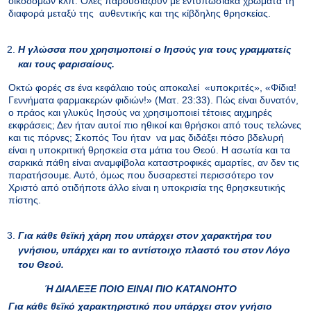
οικοδόμων κλπ. Όλες παρουσιάζουν με εντυπωσιακά χρώματα τη
διαφορά μεταξύ της αυθεντικής και της κίβδηλης θρησκείας.
Η γλώσσα που χρησιμοποιεί ο Ιησούς για τους γραμματείς
και τους φαρισαίους.
Οκτώ φορές σε ένα κεφάλαιο τούς αποκαλεί «υποκριτές», «Φίδια!
Γεννήματα φαρμακερών φιδιών!» (Ματ. 23:33). Πώς είναι δυνατόν,
ο πράος και γλυκύς Ιησούς να χρησιμοποιεί τέτοιες αιχμηρές
εκφράσεις; Δεν ήταν αυτοί πιο ηθικοί και θρήσκοι από τους τελώνες
και τις πόρνες; Σκοπός Του ήταν να μας διδάξει πόσο βδελυρή
είναι η υποκριτική θρησκεία στα μάτια του Θεού. Η ασωτία και τα
σαρκικά πάθη είναι αναμφίβολα καταστροφικές αμαρτίες, αν δεν τις
παρατήσουμε. Αυτό, όμως που δυσαρεστεί περισσότερο τον
Χριστό από οτιδήποτε άλλο είναι η υποκρισία της θρησκευτικής
πίστης.
Για κάθε θεϊκή χάρη που υπάρχει στον χαρακτήρα του
γνήσιου, υπάρχει και το αντίστοιχο πλαστό του στον Λόγο
του Θεού.
Ή ΔΙΑΛΕΞΕ ΠΟΙΟ ΕΙΝΑΙ ΠΙΟ ΚΑΤΑΝΟΗΤΟ
Για κάθε θεϊκό χαρακτηριστικό που υπάρχει στον γνήσιο