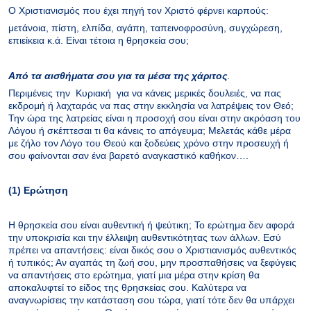
Ο Χριστιανισμός που έχει πηγή τον Χριστό φέρνει καρπούς:
μετάνοια, πίστη, ελπίδα, αγάπη, ταπεινοφροσύνη, συγχώρεση,
επιείκεια κ.ά. Είναι τέτοια η θρησκεία σου;
Από τα αισθήματα σου για τα μέσα της χάριτος
.
Περιμένεις την Κυριακή για να κάνεις μερικές δουλειές, να πας
εκδρομή ή λαχταράς να πας στην εκκλησία να λατρέψεις τον Θεό;
Την ώρα της λατρείας είναι η προσοχή σου είναι στην ακρόαση του
Λόγου ή σκέπτεσαι τι θα κάνεις το απόγευμα; Μελετάς κάθε μέρα
με ζήλο τον Λόγο του Θεού και ξοδεύεις χρόνο στην προσευχή ή
σου φαίνονται σαν ένα βαρετό αναγκαστικό καθήκον….
(1) Ερώτηση
Η θρησκεία σου είναι αυθεντική ή ψεύτικη; Το ερώτημα δεν αφορά
την υποκρισία και την έλλειψη αυθεντικότητας των άλλων. Εσύ
πρέπει να απαντήσεις: είναι δικός σου ο Χριστιανισμός αυθεντικός
ή τυπικός; Αν αγαπάς τη ζωή σου, μην προσπαθήσεις να ξεφύγεις
να απαντήσεις στο ερώτημα, γιατί μια μέρα στην κρίση θα
αποκαλυφτεί το είδος της θρησκείας σου. Καλύτερα να
αναγνωρίσεις την κατάσταση σου τώρα, γιατί τότε δεν θα υπάρχει