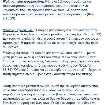
Ψεύτικη ταπεινοφροσύνη:
Κάποιοι δείχνουν πραότητα και
ταπεινοφροσύνη στη συμπεριφορά τους, που είναι απλώς
καμουφλάζ της υπερήφανης καρδιάς τους. «Προσποίηση
ταπεινοφροσύνης και «φαινόμενον …ταπεινοφροσύνης» (Κολ.
2:18,23).
Ψεύτικη προσευχή:
Ο Κύριός μας καταγγέλλει την αμαρτία των
Φαρισαίων. Τους λέει: «…κάνετε μεγάλες προσευχές» (Ματ. 23:13).
Δεν τους κατακρίνει ότι δεν προσεύχονται ή ότι κάνουν σύντομες
προσευχές. Η αμαρτία τους ήταν ότι οι προσευχές τους δεν ήταν
αυθεντικές.
Ψεύτικη λατρεία:
Ο Κύριός μας είπε: «Ο λαός αυτός … με τα
χείλη με τιμάει αλλά η καρδιά του απέχει πολύ από μένα!» (Ματ.
15:8). «… με το στόμα τους δείχνουν πολλή αγάπη, η καρδιά τους,
όμως, πηγαίνει πίσω από την αισχροκέρδειά τους» (Ιεζεκιήλ
33:31). Όλα αυτά πρέπει να μας προβληματίσουν επειδή δείχνουν
πόση σημασία δίνει η Βίβλος στην αυθεντικότητα της πίστης
Πόση θρησκεία μεταξύ πολλών μελών της εκκλησίας αποτελείται
μόνο από «εκκλησιαστικισμό». Ίσως να ανήκουν σε μια
παραδοσιακή εκκλησία, στην οποία βαπτίστηκαν, παντρεύτηκαν,
εκκλησιάζονται τακτικά, αλλά τα βασικά δόγματα που διδάσκονται,
δεν είχαν επιρροή στη ζωή τους. Ο Χριστιανισμός τους δεν είναι