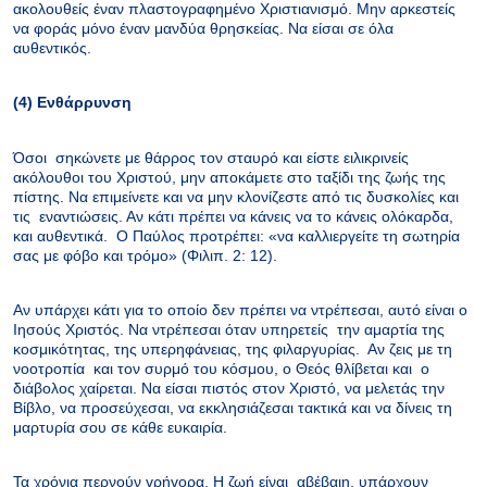
ακολουθείς έναν πλαστογραφημένο Χριστιανισμό. Μην αρκεστείς
να φοράς μόνο έναν μανδύα θρησκείας. Να είσαι σε όλα
αυθεντικός.
(4) Ενθάρρυνση
Όσοι σηκώνετε με θάρρος τον σταυρό και είστε ειλικρινείς
ακόλουθοι του Χριστού, μην αποκάμετε στο ταξίδι της ζωής της
πίστης. Να επιμείνετε και να μην κλονίζεστε από τις δυσκολίες και
τις εναντιώσεις. Αν κάτι πρέπει να κάνεις να το κάνεις ολόκαρδα,
και αυθεντικά. Ο Παύλος προτρέπει: «να καλλιεργείτε τη σωτηρία
σας με φόβο και τρόμο» (Φιλιπ. 2: 12).
Αν υπάρχει κάτι για το οποίο δεν πρέπει να ντρέπεσαι, αυτό είναι ο
Ιησούς Χριστός. Να ντρέπεσαι όταν υπηρετείς την αμαρτία της
κοσμικότητας, της υπερηφάνειας, της φιλαργυρίας. Αν ζεις με τη
νοοτροπία και τον συρμό του κόσμου, ο Θεός θλίβεται και ο
διάβολος χαίρεται. Να είσαι πιστός στον Χριστό, να μελετάς την
Βίβλο, να προσεύχεσαι, να εκκλησιάζεσαι τακτικά και να δίνεις τη
μαρτυρία σου σε κάθε ευκαιρία.
Τα χρόνια περνούν γρήγορα. Η ζωή είναι αβέβαιη, υπάρχουν