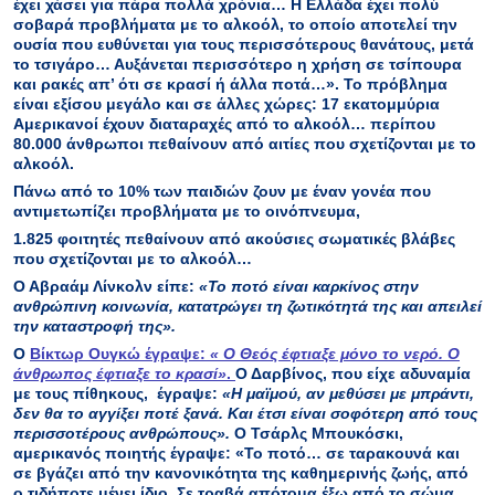
έχει χάσει για πάρα πολλά χρόνια… Η Ελλάδα έχει πολύ
σοβαρά προβλήματα με το αλκοόλ, το οποίο αποτελεί την
ουσία που ευθύνεται για τους περισσότερους θανάτους, μετά
το τσιγάρο… Αυξάνεται περισσότερο η χρήση σε τσίπουρα
και ρακές απ’ ότι σε κρασί ή άλλα ποτά…». Το πρόβλημα
είναι εξίσου μεγάλο και σε άλλες χώρες:
17 εκατομμύρια
Αμερικανοί έχουν διαταραχές από το αλκοόλ… περίπου
80.000 άνθρωποι πεθαίνουν από αιτίες που σχετίζονται με το
αλκοόλ.
Πάνω από το 10% των παιδιών ζουν με έναν γονέα που
αντιμετωπίζει προβλήματα με το οινόπνευμα,
1.825 φοιτητές πεθαίνουν από ακούσιες σωματικές βλάβες
που σχετίζονται με το αλκοόλ…
Ο Αβραάμ Λίνκολν είπε:
«Το ποτό είναι καρκίνος στην
ανθρώπινη κοινωνία, κατατρώγει τη ζωτικότητά της και απειλεί
την καταστροφή της».
Ο
Βίκτωρ Ουγκώ έγραψε:
« Ο Θεός έφτιαξε μόνο το νερό. Ο
άνθρωπος έφτιαξε το κρασί»
.
Ο Δαρβίνος, που είχε αδυναμία
με τους πίθηκους, έγραψε:
«Η μαϊμού, αν μεθύσει με μπράντι,
δεν θα το αγγίξει ποτέ ξανά. Και έτσι είναι σοφότερη από τους
περισσοτέρους ανθρώπους».
Ο Τσάρλς Μπουκόσκι,
αμερικανός ποιητής έγραψε: «Το ποτό… σε ταρακουνά και
σε βγάζει από την κανονικότητα της καθημερινής ζωής, από
ο,τιδήποτε μένει ίδιο. Σε τραβά απότομα έξω από το σώμα