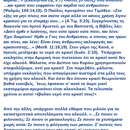
καρδιά
…»
(Εκκλησιαστής 9:7)
«Α
υτός
(ο Θεός)
που αναδίδει
…
και κρασί που ευφραίνει την καρδιά τού ανθρώπου
»
(Ψαλμός 104:14,15).
Ο Παύλος προτρέπει τον Τιμόθεο:
«
Στο
εξής να μην πίνεις πια σκέτο νερό αλλά να κάνεις χρήση λίγου
κρασιού για το στομάχι σου
…»
(Α΄Τιμ. 5:23).
Συγκρίνοντας τη
διακονία του Ιησού Χριστού, με του Βαπτιστή, η Βίβλος λέει:
«
Διότι ήρθε ο Ιωάννης, που ούτε τρώει ούτε πίνει, και λένε:
Έχει δαιμόνιο!
Ήρθε ο Γιος του Ανθρώπου, ο οποίος και τρώει
και πίνει, και λένε: Είναι ένας άνθρωπος καλοφαγάς και
κρασοπότης
…»
(Ματθ
.
11:18,19). Στον γάμο της Κανά, ο
Ιησούς μετέτρεψε το νερό σε κρασί (Ιωάν. 2:10).
Υπάρχουν
εκκλησίες στην Αμερική που πιστεύουν ότι το κρασί αυτό δεν
είχε αλκοόλ. Μάλιστα, στο Δείπνο του Κυρίου χρησιμοποιούν
σταφυλόζουμο, αντί για κρασί! Στο παρελθόν, μάλιστα,
υπήρχαν εκκλησίες που απαγόρευαν αυστηρά στα μέλη τους
τη χρήση του αλκοόλ. Και όσοι δεν έπιναν κρασί θεωρούνταν
βαθιά ευσεβείς. ΄Ισως έφτασαν σ’ αυτό το άκρο γιατί
εκατομμύρια αμερικάνοι είναι αλκοολικοί.
Τα τελευταία
χρόνια κι αυτοί «έβαλαν νερό στο κρασί τους!»
Από την άλλη, υπάρχουν πολλά εδάφια που μιλούν για τα
καταστρεπτικά αποτελέσματα του αλκοόλ.
«…
Σε ποιον οι
φιλονικίες; Σε ποιον οι ματαιολογίες; Σε ποιον τα χτυπήματα
χωρίς αιτία; Σε ποιον η φλόγωση των ματιών; Σ’ αυτούς που
δαπανούν τον χρόνο τους στο κρασί· σ’ εκείνους που