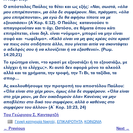
Ο απόστολος Παύλος το θέτει και ως εξής:
«
Ναι, σωστά, «όλα
μου επιτρέπονται», μα όλα δε συμφέρουν. Ναι, πράγματι, «όλα
μου επιτρέπονται», μα εγώ δε θα αφήσω τίποτε να με
εξουσιάσει
»
(Α΄Κορ. 6:12). Ο Παύλος κατανοούσε τι
απαγορευόταν και τι όχι. Ωστόσο, σε θέματα όπου κάτι
επιτρέπεται, είναι δηλ. είναι «νόμιμο», μπορεί να μην είναι
σοφό και «ωφέλιμο».
«
Καλό είναι να μη φας κρέας ούτε κρασί
να πιεις ούτε οτιδήποτε άλλο, που γίνεται αιτία να σκοντάφτει
ο αδελφός σου ή να κλονίζεται ή να εξασθενεί
»
.
(Ρωμ.
14:20,21)
Το ερώτημα είναι, «το κρασί με εξουσιάζει ή το εξουσιάζω, με
ελέγχει ή το ελέγχω;». Κι αυτό δεν αφορά μόνο το αλκοόλ
αλλά και τα χρήματα, την τροφή, την Τι Βι, τα ταξίδια, τα
σπορ…
Ας ακολουθήσουμε την προτροπή του αποστόλου Παύλου:
«Όλα είναι στο χέρι μου», όμως όλα δε συμφέρουν. «Όλα είναι
στο χέρι μου», μα δεν οικοδομούν όλα
»
Κανένας να μην
αποβλέπει στο δικό του συμφέρον, αλλά ο καθένας στο
συμφέρον του άλλου
»
(Α΄
Κορ. 10:23, 24)
Του Γεώργιου Σ. Κανταρτζή
Γενική κατηγορία Νικητές
,
ΕΠΙΚΑΙΡΟΤΗΤΑ
,
ΚΟΙΝΩΝΙΑ
Post navigation
←
Previous
Next
→