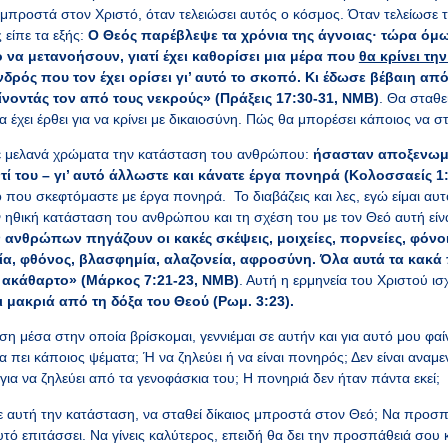
μπροστά στον Χριστό, όταν τελειώσει αυτός ο κόσμος. Όταν τελείωσε 
είπε τα εξής:
Ο Θεός παρέβλεψε τα χρόνια της άγνοιας· τώρα όμω
 να μετανοήσουν,
γιατί έχει καθορίσει μια μέρα που
θα κρίνει τη
νδρός που τον έχει ορίσει γι’ αυτό το σκοπό. Κι έδωσε βέβαιη από
αίνοντάς τον από τους νεκρούς» (Πράξεις 17:30-31, ΝΜΒ)
. Θα σταθ
 έχει έρθει για να κρίνει με δικαιοσύνη. Πώς θα μπορέσει κάποιος να σ
με μελανά χρώματα την κατάσταση του ανθρώπου:
ήσασταν αποξενωμέν
ί του – γι’ αυτό άλλωστε και κάνατε έργα πονηρά (Κολοσσαείς 1:
 που σκεφτόμαστε με έργα πονηρά. Το διαβάζεις και λες, εγώ είμαι αυ
ν ηθική κατάσταση του ανθρώπου και τη σχέση του με τον Θεό αυτή είναι.
 ανθρώπων πηγάζουν οι κακές σκέψεις, μοιχείες, πορνείες, φόνοι
ία, φθόνος, βλασφημία, αλαζονεία, αφροσύνη.
Όλα αυτά τα κακά
ν ακάθαρτο» (Μάρκος 7:21-23, ΝΜΒ)
. Αυτή η ερμηνεία του Χριστού ισχ
 μακριά από τη δόξα του Θεού (Ρωμ. 3:23).
ση μέσα στην οποία βρίσκομαι, γεννιέμαι σε αυτήν και για αυτό μου φαί
 πει κάποιος ψέματα; Ή να ζηλεύει ή να είναι πονηρός; Δεν είναι αναμ
για να ζηλεύει από τα γενοφάσκια του; Η πονηριά δεν ήταν πάντα εκεί;
αυτή την κατάσταση, να σταθεί δίκαιος μπροστά στον Θεό; Να προσπ
τό επιτάσσει. Να γίνεις καλύτερος, επειδή θα δει την προσπάθειά σου κ