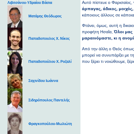
Αυτό πίστευε ο Φαρισαίος, γ
Λιβιτσάνου-Υδραίου Βάσια
άρπαγας, άδικος, μοιχός
κάποιους άλλους σε κάποια
Ματάμης Θεόδωρος
Φτάνει, όμως, αυτή η δικαι
προφήτη Ησαΐα,
Όλοι μας
μαραινόμαστε, κι η ανομ
Παπαδοπουλος Χ. Νίκος
Από την άλλη ο Θεός όπως 
μπορεί να συνυπάρξει με τη
που ξέρει τι νοιώθουμε, ξέρ
Παπαδοπούλου Χ. Ροζαλί
Σαχινίδου Ιωάννα
Σιδηρόπουλος Παντελής
Φραγκοπούλου-Μωλιώτη