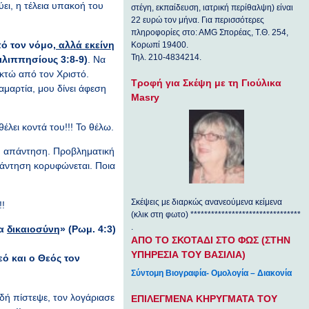
ύει, η τέλεια υπακοή του
στέγη, εκπαίδευση, ιατρική περίθαλψη) είναι
22 ευρώ τον μήνα. Για περισσότερες
πληροφορίες στο: ΑΜG Σπορέας, Τ.Θ. 254,
πό τον νόμο
, αλλά εκείνη
Κορωπί 19400.
Τηλ. 210-4834214.
ιλιππησίους 3:8-9)
. Να
οκτώ από τον Χριστό.
Τροφή για Σκέψη με τη Γιούλικα
ν αμαρτία, μου δίνει άφεση
Masry
λει κοντά του!!! Το θέλω.
η απάντηση. Προβληματική
πάντηση κορυφώνεται. Ποια
Σκέψεις με διαρκώς ανανεούμενα κείμενα
!!
(κλικ στη φωτο) ********************************
.
ια
δικαιοσύνη
» (Ρωμ. 4:3)
ΑΠΟ ΤΟ ΣΚΟΤΑΔΙ ΣΤΟ ΦΩΣ (ΣΤΗΝ
ΥΠΗΡΕΣΙΑ ΤΟΥ ΒΑΣΙΛΙΑ)
ό και ο Θεός τον
Σύντομη Βιογραφία- Ομολογία – Διακονία
ιδή πίστεψε, τον λογάριασε
ΕΠΙΛΕΓΜΕΝΑ ΚΗΡΥΓΜΑΤΑ ΤΟΥ