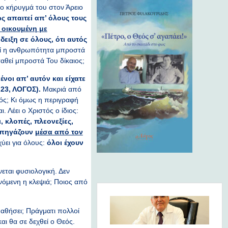
το κήρυγμά του στον Άρειο
ς απαιτεί απ’ όλους τους
ν οικουμένη με
δειξη σε όλους, ότι αυτός
εί η ανθρωπότητα μπροστά
ταθεί μπροστά Του δίκαιος;
οι απ’ αυτόν και είχατε
23, ΛΟΓΟΣ).
Μακριά από
τός; Κι όμως η περιγραφή
 Λέει ο Χριστός ο ίδιος:
,
κλοπές, πλεονεξίες,
 πηγάζουν
μέσα από τον
ύει για όλους:
όλοι έχουν
νεται φυσιολογική. Δεν
ενόμενη η κλεψιά; Ποιος από
αθήσει; Πράγματι πολλοί
αι θα σε δεχθεί ο Θεός.