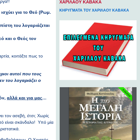
ργα!!
ΧΑΡΙΛΑΟΥ ΚΑΒΑΚΑ
ΚΗΡΥΓΜΑΤΑ ΤΟΥ ΧΑΡΙΛΑΟΥ ΚΑΒΑΚΑ
 ισχύει για το Θεό (Ρωμ.
 πίστη του λογαριάζεται
εό και ο Θεός τον
ρτία, κοιτάξτε πως το
ριοι αυτοί που τους
ν του λογαριάζει ο
τόν,
αλλά και για μας
…
ει τον ασεβή, έτσι; Χωρίς
υτό είναι σκάνδαλο! Υπό μία
ριστατικά.
 λιθοβολήσουν. Ο Χριστός