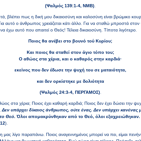
(Ψαλμός 139:1-4, ΝΜΒ)
.
τά, βλέπει πως η δική μου δικαιοσύνη και καλοσύνη είναι βρώμικο κου
ια αυτό ο άνθρωπος χρειάζεται κάτι άλλο. Για να σταθώ μπροστά στον 
 να έχω αυτό που απαιτεί ο Θεός! Τέλεια δικαιοσύνη. Τίποτα λιγότερο.
Ποιος θα ανέβει στο βουνό τού Κυρίου;
Και ποιος θα σταθεί στον άγιο τόπο του;
Ο αθώος στα χέρια, και ο καθαρός στην καρδιά·
εκείνος που δεν έδωσε την ψυχή του σε ματαιότητα,
και δεν ορκίστηκε με δολιότητα
(Ψαλμός 24:3-4, ΠΕΡΓΑΜΟΣ)
.
 αθώος στα χέρια; Ποιος έχει καθαρή καρδιά; Ποιος δεν έχει δώσει την ψ
,
Δεν υπάρχει δίκαιος άνθρωπος, ούτε ένας.
Δεν υπάρχει κανένας 
το Θεό.
Όλοι απομακρύνθηκαν από το Θεό, όλοι εξαχρειώθηκαν. 
-12
).
 μας λίγο παραπάνω. Ποιος αναγεννημένος μπορεί να πει, είμαι πενήντ
ιλάμε για βιωματική καθαρότητα. Εγώ τώρα είμαι τέλειος. Πρόσεξε, τελ