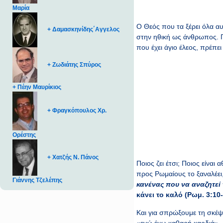
Μαρία
Ο Θεός που τα ξέρει όλα αυ
+ Δαμασκηνίδης΄Αγγελος
στην ηθική ως άνθρωπος. Γ
που έχει άγιο έλεος, πρέπει
+ Ζωδιάτης Σπύρος
+ Πέην Μαυρίκιος
+ Φραγκόπουλος Χρ.
Ορέστης
+ Χατζής Ν. Πάνος
Ποιος ζει έτσι; Ποιος είναι
προς Ρωμαίους το ξαναλέει
Γιάννης Τζελέπης
κανένας που να αναζητεί 
κάνει το καλό (Ρωμ. 3:10
Και για σπρώξουμε τη σκέψη
«εγώ έχω καθαρή καρδιά». Μ