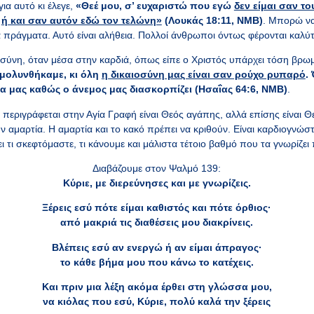
ια αυτό κι έλεγε,
«Θεέ μου, σ’ ευχαριστώ που εγώ
δεν είμαι σαν τ
,
ή και σαν αυτόν εδώ τον τελώνη»
(Λουκάς 18:11, ΝΜΒ)
. Μπορώ να
 πράγματα. Αυτό είναι αλήθεια. Πολλοί άνθρωποι όντως φέρονται καλύ
οσύνη, όταν μέσα στην καρδιά, όπως είπε ο Χριστός υπάρχει τόση βρωμ
 μολυνθήκαμε, κι όλη
η δικαιοσύνη μας είναι σαν ρούχο ρυπαρό
.
ία μας καθώς ο άνεμος μας διασκορπίζει (Ησαΐας 64:6, ΝΜΒ)
.
περιγράφεται στην Αγία Γραφή είναι Θεός αγάπης, αλλά επίσης είναι Θ
ν αμαρτία. Η αμαρτία και το κακό πρέπει να κριθούν. Είναι καρδιογνώστ
ει τι σκεφτόμαστε, τι κάνουμε και μάλιστα τέτοιο βαθμό που τα γνωρίζει 
Διαβάζουμε στον Ψαλμό 139:
Κύριε, με διερεύνησες και με γνωρίζεις.
Ξέρεις εσύ πότε είμαι καθιστός και πότε όρθιος·
από μακριά τις διαθέσεις μου διακρίνεις.
Βλέπεις εσύ αν ενεργώ ή αν είμαι άπραγος·
το κάθε βήμα μου που κάνω το κατέχεις.
Και πριν μια λέξη ακόμα έρθει στη γλώσσα μου,
να κιόλας που εσύ, Κύριε, πολύ καλά την ξέρεις