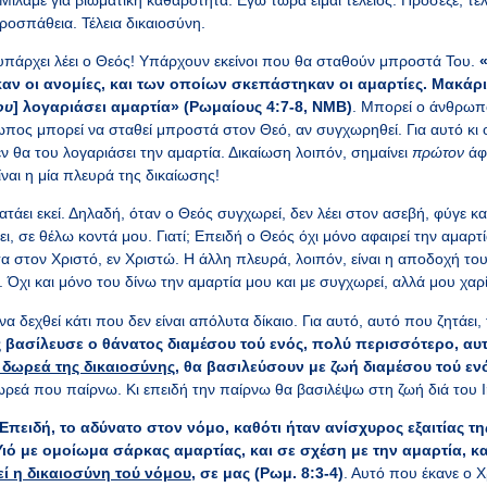
ροσπάθεια. Τέλεια δικαιοσύνη.
υπάρχει λέει ο Θεός! Υπάρχουν εκείνοι που θα σταθούν μπροστά Του.
ν οι ανομίες, και των οποίων σκεπάστηκαν οι αμαρτίες. Μακάρ
ου
] λογαριάσει αμαρτία» (Ρωμαίους 4:7-8, ΝΜΒ)
. Μπορεί ο άνθρωπ
ωπος μπορεί να σταθεί μπροστά στον Θεό, αν συγχωρηθεί. Για αυτό κι 
ν θα του λογαριάσει την αμαρτία. Δικαίωση λοιπόν, σημαίνει
πρώτον
άφ
ναι η μία πλευρά της δικαίωσης!
τάει εκεί. Δηλαδή, όταν ο Θεός συγχωρεί, δεν λέει στον ασεβή, φύγε κ
ει, σε θέλω κοντά μου. Γιατί; Επειδή ο Θεός όχι μόνο αφαιρεί την αμαρτί
α στον Χριστό, εν Χριστώ. Η άλλη πλευρά, λοιπόν, είναι η αποδοχή του
. Όχι και μόνο του δίνω την αμαρτία μου και με συγχωρεί, αλλά μου χαρί
α δεχθεί κάτι που δεν είναι απόλυτα δίκαιο. Για αυτό, αυτό που ζητάει, 
ς βασίλευσε ο θάνατος διαμέσου τού ενός, πολύ περισσότερο, αυ
 δωρεά της δικαιοσύνης
, θα βασιλεύσουν με ζωή διαμέσου τού εν
ωρεά που παίρνω. Κι επειδή την παίρνω θα βασιλέψω στη ζωή διά του 
Επειδή, το αδύνατο στον νόμο, καθότι ήταν ανίσχυρος εξαιτίας τη
Υιό με ομοίωμα σάρκας αμαρτίας, και σε σχέση με την αμαρτία, κ
ί η δικαιοσύνη τού νόμου
, σε μας
(Ρωμ. 8:3-4)
. Αυτό που έκανε ο 