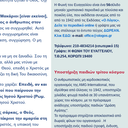
Η Φωνή του Ευαγγελίου είναι ένα
56
σέλιδο
μηνιαίο χριστιανικό περιοδικό με πλούσια και
ποικίλη ύλη, που εκδίδεται συνεχώς από το
«Μακάριοι [
είναι εκείνοι
],
από το 1942 από τις Εκδόσεις
«Ο Λόγος».
ιος ο άνθρωπος στον
Δείτε το περιοδικό online
ή γράψτε μας να
ος να συγχωρηθεί; Αυτό
σας στείλουμε το έντυπο τεύχος
ΔΩΡΕΑΝ.
ο συγχωρημένος είναι
Κλικ ΕΔΩ:
e-mail:
office@ologos.gr
εση, συγχώρηση. Ο μη
Τηλέφωνο: 210-4834214 (εσωτερικό 15)
Γράψτε: Η ΦΩΝΗ ΤΟΥ ΕΥΑΓΓΕΛΙΟΥ,
αι να μη σε ξαναδώ. Σου τη
Τ.Θ.254, ΚΟΡΩΠΙ 19400
α, αλλά μας ντύνει με
 Θεού, επειδή ο Χριστός με
Υποστήριξη παιδιών τρίτου κόσμου
ζει τη δική Του δικαιοσύνη.
Ο ανθρωπιστικός μη κερδοσκοπικός
το χαρίζει:
Επειδή, αν και
οργανισμός της ΑΜG International, που
ιδρύθηκε από έλληνες το 1942, υποστηρίζει
τοί που παίρνουν την
χιλιάδες φτωχά παιδιά σε 30 υπανάπτυκτες
ός Ιησού Χριστού
(Ρωμ.
χώρες του κόσμου, με το πρόγραμμα
Ιησού Χριστού.
ανάδοχης υποστήριξης παιδιών “Δράση
Αγάπης”.
ς σάρκας, ο Θεός,
Το πρόγραμμα στηρίζεται αποκλειστικά από
ατέκρινε την αμαρτία στη
δωρεές φίλων του οργανισμού . Η
Χριστός, η υπακοή του
υποστήριξη ενός παιδιού (τροφή, ένδυση,