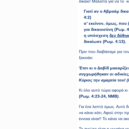
δίκαιο! Μάλιστα για να το 
Γιατί αν ο Αβραάμ δικα
4:2)
σ’ εκείνον, όμως, που
για δικαιοσύνη (Ρωμ. 4
η υπόσχεση
δεν δόθηκ
δικαίωσε (Ρωμ. 4:13).
Πριν που διαβάσαμε για τον
ξεκινάει:
Έτσι κι ο Δαβίδ μακαρίζ
συγχωρήθηκαν οι αδικίες,
Κύριος την αμαρτία του! (
Κι όλο αυτό τώρα αφορά κι
(Ρωμ. 4:23-24, ΝΜΒ)
.
Για ένα λεπτό όμως. Αυτό δε
να κάνει κάτι; Αφού στην πρ
έννοια είναι!! Το κάνει να 
Το πρώτο είναι η γυναίκα ε