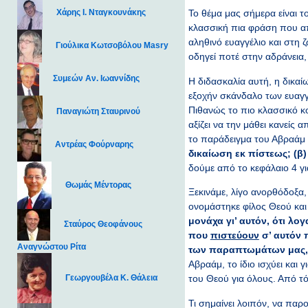
Χάρης Ι. Νταγκουνάκης
Το θέμα μας σήμερα είναι το
κλασσική πια φράση που απ
αληθινό ευαγγέλιο και στη 
Γιούλικα Κωτσοβόλου Masry
οδηγεί ποτέ στην αδράνεια,
Συμεών Αν. Ιωαννίδης
H διδασκαλία αυτή, η δικαί
εξοχήν σκάνδαλο των ευαγγ
Πιθανώς το πιο κλασσικό κο
Παναγιώτη Σταυρινού
αξίζει να την μάθει κανείς
το παράδειγμα του Αβραάμ π
Αντρέας Φούρναρης
δικαίωση εκ πίστεως; (β)
δούμε από το κεφάλαιο 4 για
Θωμάς Μέντορας
Ξεκινάμε, λίγο ανορθόδοξα,
ονομάστηκε φίλος Θεού και
μονάχα γι’ αυτόν, ότι λο
Σταύρος Θεοφάνους
που
πιστεύουν
σ’ αυτόν 
Αναγνώστου Ρίτα
των παραπτωμάτων μας, κ
Αβραάμ, το ίδιο ισχύει και
Γεωργουβέλα Κ. Θάλεια
του Θεού για όλους. Από τ
Τι σημαίνει λοιπόν, να παρ