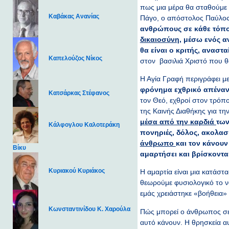
πως μια μέρα θα σταθούμε 
Καβάκας Ανανίας
Πάγο, ο απόστολος Παύλος 
ανθρώπους σε κάθε τόπο
δικαιοσύνη
, μέσω ενός α
θα είναι ο κριτής, αναστ
Καπελούζος Νίκος
στον βασιλιά Χριστό που θα
Η Αγία Γραφή περιγράφει 
φρόνημα εχθρικό απέναντ
Κατσάρκας Στέφανος
τον Θεό, εχθροί στον τρόπο
της Καινής Διαθήκης για τη
μέσα από την καρδιά
των
Κάλφογλου Καλοτεράκη
πονηριές, δόλος, ακολασ
άνθρωπο
και τον κάνου
Βίκυ
αμαρτήσει και βρίσκονται
Κυριακού Κυριάκος
Η αμαρτία είναι μια κατάστα
θεωρούμε φυσιολογικό το να
εμάς χρειάστηκε «βοήθεια» 
Κωνσταντινίδου Κ. Χαρούλα
Πώς μπορεί ο άνθρωπος σε 
αυτό κάνουν. Η θρησκεία αυ