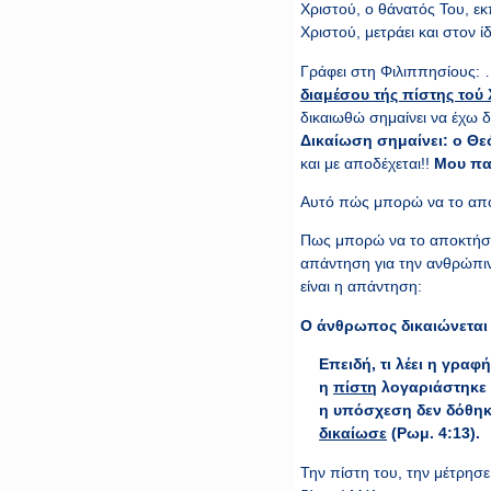
Χριστού, ο θάνατός Του, εκ
Χριστού, μετράει και στον ίδ
Γράφει στη Φιλιππησίους:
διαμέσου τής πίστης τού 
δικαιωθώ σημαίνει να έχω 
Δικαίωση σημαίνει: ο Θεό
και με αποδέχεται!!
Μου παί
Αυτό πώς μπορώ να το αποκτ
Πως μπορώ να το αποκτήσω
απάντηση για την ανθρώπιν
είναι η απάντηση:
Ο άνθρωπος δικαιώνεται 
Επειδή, τι λέει η γραφ
η
πίστη
λογαριάστηκε
η υπόσχεση δεν δόθηκ
δικαίωσε
(Ρωμ. 4:13).
Την πίστη του, την μέτρησε