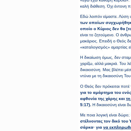
καλή διάθεση. Όχι έντονη π
Εδώ λοιπόν είμαστε. Λύση 
των οποίων συγχωρήθηκα
οποίο ο Κύριος δεν θα [
τ
είναι το ζητούμενο. Ο άνθρ
μακάριος. Επειδή ο Θεός δε
«καταλογισμός» αμαρτίας εί
Η δικαίωση όμως, δεν σταμα
χαρίζω, αλλά μακριά. Του λέ
δικαιοσύνη. Μας βλέπει μέσ
ντύνει με τη δικαιοσύνη Του
Ο Θεός δεν πρόκειται ποτέ ν
για το αμάρτημα του ενό
αφθονία της χάρης και
τη
5:17).
Η δικαιοσύνη είναι δ
Με ποια λογική είναι δώρο;
στέλνοντας τον δικό του 
σάρκα·
για
να εκπληρωθε