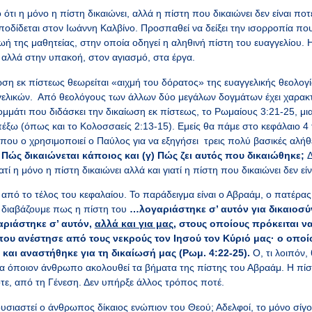
 ότι η μόνο η πίστη δικαιώνει, αλλά η πίστη που δικαιώνει δεν είναι ποτέ
οδίδεται στον Ιωάννη Καλβίνο. Προσπαθεί να δείξει την ισορροπία πο
ζωή της μαθητείας, στην οποία οδηγεί η αληθινή πίστη του ευαγγελίου. 
 αλλά στην υπακοή, στον αγιασμό, στα έργα.
ωση εκ πίστεως θεωρείται «αιχμή του δόρατος» της ευαγγελικής θεολογία
ελικών. Από θεολόγους των άλλων δύο μεγάλων δογμάτων έχει χαρακτη
μμάτι που διδάσκει την δικαίωση εκ πίστεως, το Ρωμαίους 3:21-25, μι
 απέξω (όπως και το Κολοσσαείς 2:13-15). Εμείς θα πάμε στο κεφάλαιο 4
ου ο χρησιμοποιεί ο Παύλος για να εξηγήσει τρεις πολύ βασικές αλήθ
 Πώς δικαιώνεται κάποιος και (γ) Πώς ζει αυτός που δικαιώθηκε;
Δ
τί η μόνο η πίστη δικαιώνει αλλά και γιατί η πίστη που δικαιώνει δεν εί
 από το τέλος του κεφαλαίου. Το παράδειγμα είναι ο Αβραάμ, ο πατέρα
 διαβάζουμε πως η πίστη του
…λ
ογαριάστηκε σ’ αυτόν για δικαιοσύ
γαριάστηκε σ’ αυτόν,
αλλά και για μας
, στους οποίους πρόκειται ν
που ανέστησε από τους νεκρούς τον Ιησού τον Κύριό μας·
ο οποί
αι αναστήθηκε για τη δικαίωσή μας (Ρωμ. 4:22-25).
Ο, τι λοιπόν,
 για όποιον άνθρωπο ακολουθεί τα βήματα της πίστης του Αβραάμ. Η πί
ότε, από τη Γένεση. Δεν υπήρξε άλλος τρόπος ποτέ.
ουσιαστεί ο άνθρωπος δίκαιος ενώπιον του Θεού; Αδελφοί, το μόνο σίγο