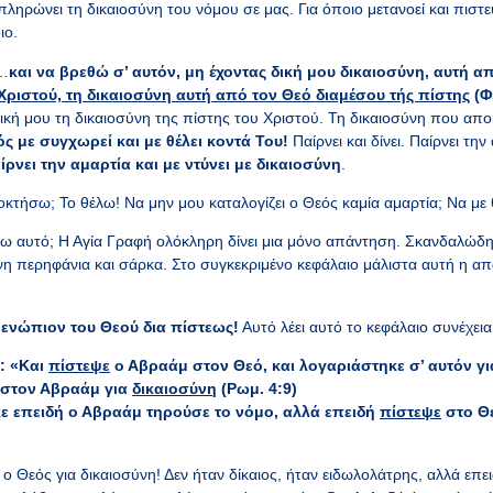
πληρώνει τη δικαιοσύνη του νόμου σε μας. Για όποιο μετανοεί και πιστε
ιο.
 …
και να βρεθώ σ’ αυτόν, μη έχοντας δική μου δικαιοσύνη, αυτή α
Χριστού, τη δικαιοσύνη αυτή από τον Θεό διαμέσου τής πίστης
(Φ
δική μου τη δικαιοσύνη της πίστης του Χριστού. Τη δικαιοσύνη που απ
ς με συγχωρεί και με θέλει κοντά Του!
Παίρνει και δίνει. Παίρνει τη
ρνει την αμαρτία και με ντύνει με δικαιοσύνη
.
ήσω; Το θέλω! Να μην μου καταλογίζει ο Θεός καμία αμαρτία; Να με θέ
 αυτό; Η Αγία Γραφή ολόκληρη δίνει μια μόνο απάντηση. Σκανδαλώδ
η περηφάνια και σάρκα. Στο συγκεκριμένο κεφάλαιο μάλιστα αυτή η α
ενώπιον του Θεού δια πίστεως!
Αυτό λέει αυτό το κεφάλαιο συνέχεια
ή: «Και
πίστεψε
ο Αβραάμ στον Θεό, και λογαριάστηκε σ’ αυτόν γ
 στον Αβραάμ για
δικαιοσύνη
(Ρωμ. 4:9)
ε επειδή ο Αβραάμ τηρούσε το νόμο, αλλά επειδή
πίστεψε
στο Θε
 ο Θεός για δικαιοσύνη! Δεν ήταν δίκαιος, ήταν ειδωλολάτρης, αλλά επε