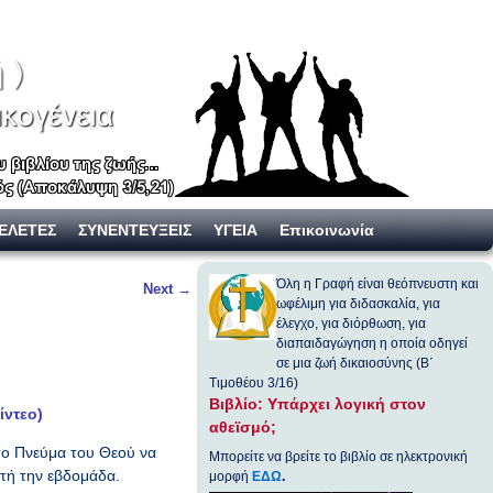
ΕΛΕΤΕΣ
ΣΥΝΕΝΤΕΥΞΕΙΣ
ΥΓΕΙΑ
Επικοινωνία
Όλη η Γραφή είναι θεόπνευστη και
Next
→
ωφέλιμη για διδασκαλία, για
έλεγχο, για διόρθωση, για
διαπαιδαγώγηση η οποία οδηγεί
σε μια ζωή δικαιοσύνης (Β΄
Τιμοθέου 3/16)
Βιβλίο: Υπάρχει λογική στον
ίντεο)
αθεϊσμό;
 το Πνεύμα του Θεού να
Μπορείτε να βρείτε το βιβλίο σε ηλεκτρονική
υτή την εβδομάδα.
μορφή
ΕΔΩ
.