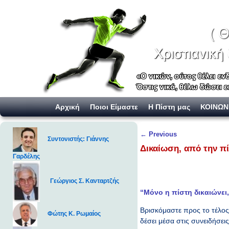
Skip to primary content
Skip to secondary content
Αρχική
Ποιοι Είμαστε
Η Πίστη μας
ΚΟΙΝΩΝ
Post navigation
←
Previous
Συντονιστής: Γιάννης
Δικαίωση, από την πί
Γαρδέλης
Γεώργιος Σ. Κανταρτζής
“Μόνο η πίστη δικαιώνει,
Βρισκόμαστε προς το τέλος
Φώτης Κ. Ρωμαίος
δέσει μέσα στις συνειδήσει