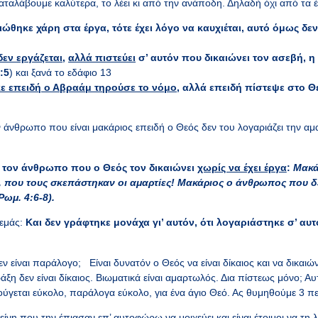
καταλάβουμε καλύτερα, το λέει κι από την ανάποδη. Δηλαδή όχι από τα έ
ιώθηκε χάρη στα έργα, τότε έχει λόγο να καυχιέται, αυτό όμως δεν
δεν εργάζεται
,
αλλά πιστεύει
σ’ αυτόν που δικαιώνει τον ασεβή, η
:5
) και ξανά το εδάφιο 13
ε επειδή ο Αβραάμ τηρούσε το νόμο
, αλλά επειδή πίστεψε στο Θ
 άνθρωπο που είναι μακάριος επειδή ο Θεός δεν του λογαριάζει την αμα
ει τον άνθρωπο που ο Θεός τον δικαιώνει
χωρίς να έχει έργα
:
Μακά
 που τους σκεπάστηκαν οι αμαρτίες!
Μακάριος ο άνθρωπος που δε
Ρωμ. 4:6-8).
 εμάς:
Και δεν γράφτηκε μονάχα γι’ αυτόν, ότι λογαριάστηκε σ’ αυ
ν είναι παράλογο; Είναι δυνατόν ο Θεός να είναι δίκαιος και να δικαιών
άξη δεν είναι δίκαιος. Βιωματικά είναι αμαρτωλός. Δια πίστεως μόνο; Α
ακούγεται εύκολο, παράλογα εύκολο, για ένα άγιο Θεό. Ας θυμηθούμε 3 πε
κείνη που την έπιασαν επ’ αυτοφώρω να μοιχεύει και είναι έτοιμοι να τη