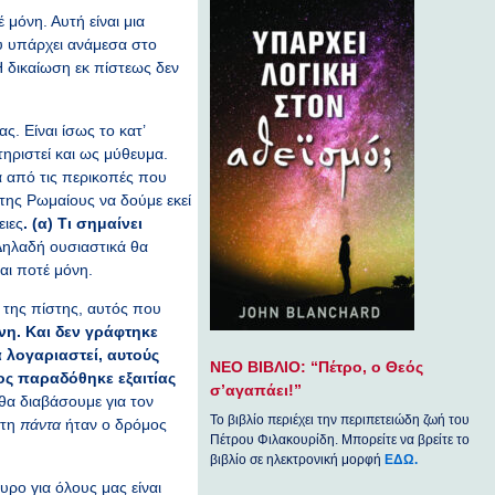
 μόνη. Αυτή είναι μια
υ υπάρχει ανάμεσα στο
Η δικαίωση εκ πίστεως δεν
ς. Είναι ίσως το κατ’
ριστεί και ως μύθευμα.
α από τις περικοπές που
 της Ρωμαίους να δούμε εκεί
ειες
. (α) Τι σημαίνει
ηλαδή ουσιαστικά θα
ναι ποτέ μόνη.
ς της πίστης, αυτός που
νη. Και δεν γράφτηκε
α λογαριαστεί, αυτούς
ΝΕΟ ΒΙΒΛΙΟ: “Πέτρο, ο Θεός
ος παραδόθηκε εξαιτίας
σ’αγαπάει!”
 θα διαβάσουμε για τον
Το βιβλίο περιέχει την περιπετειώδη ζωή του
στη
πάντα
ήταν ο δρόμος
Πέτρου Φιλακουρίδη. Μπορείτε να βρείτε το
βιβλίο σε ηλεκτρονική μορφή
ΕΔΩ.
υρο για όλους μας είναι