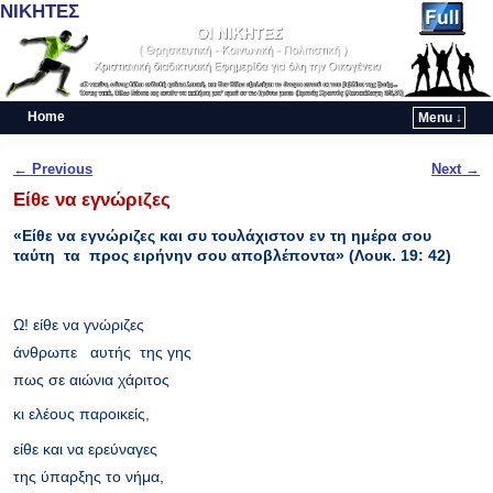
ΝΙΚΗΤΕΣ
Home
Menu ↓
Skip to primary content
Skip to secondary content
Post navigation
←
Previous
Next
→
Είθε να εγνώριζες
«Είθε να εγνώριζες και συ τουλάχιστον εν τη ημέρα σου
ταύτη τα προς ειρήνην σου αποβλέποντα» (Λουκ. 19: 42)
Ω! είθε να γνώριζες
άνθρωπε αυτής της γης
πως σε αιώνια χάριτος
κι ελέους παροικείς,
είθε και να ερεύναγες
της ύπαρξης το νήμα,