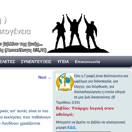
ΕΛΕΤΕΣ
ΣΥΝΕΝΤΕΥΞΕΙΣ
ΥΓΕΙΑ
Επικοινωνία
Όλη η Γραφή είναι θεόπνευστη και
Next
→
ωφέλιμη για διδασκαλία, για
έλεγχο, για διόρθωση, για
διαπαιδαγώγηση η οποία οδηγεί
σε μια ζωή δικαιοσύνης (Β΄
Τιμοθέου 3/16)
Βιβλίο: Υπάρχει λογική στον
κές απ’ αυτές είναι οι πιο
αθεϊσμό;
δα εκκλησίες που πεθαίνουν
Μπορείτε να βρείτε το βιβλίο σε ηλεκτρονική
υ Λονδίνου χρειάζονται
μορφή
ΕΔΩ
.