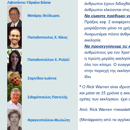
Λιβιτσάνου-Υδραίου Βάσια
άνθρωποι έχουν διδαχθεί
άνθρωποι ελκύονται στις
Να είμαστε πρόθυμοι ν
Ματάμης Θεόδωρος
Πράξεις κεφ. 2 αναφέρετ
μοιράζονταν μόνο τα χρ
Αναρωτιέμαι πόσοι άνθρ
Παπαδοπουλος Χ. Νίκος
εκκλησία.
Να προσεγγίσουμε τις κ
ανθρώπους για τον Χρισ
η πρώτη μεγάλη εκκλησία
Παπαδοπούλου Χ. Ροζαλί
όλο τον κόσμο. Ο ευαγγε
στην περιοχή της εκκλησ
ίδιο.
Σαχινίδου Ιωάννα
*
Ο
Rick
Warren
είναι ιδρυτ
και μέσα σε 15 χρόνια η εκ
Σιδηρόπουλος Παντελής
ηγέτες των εκκλησιών, έχει 
Από: Rick Warren <newsle
(Μετάφραση από τα αγγλικά
Φραγκοπούλου-Μωλιώτη