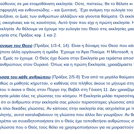
ύθυνος σε μια ετοιμοθάνατη εκκλησία. Ούτε, πιστεύω, θα το θέλατε κι εσ
 σφριγηλή και ενθουσιώδης – και ζωντανή; ΄Εχει ανάγκη την ευλογία το
 αυξάνει, οι ζωές των ανθρώπων αλλάζουν και γίνονται θαύματα. Οι εκκλ
ις οικογένειες και τις κοινότητες. Αυτό ήταν που είχε η πρώτη εκκλησία.
κκλησία. Αν θέλουμε να έχουμε την ευλογία του Θεού στις εκκλησίες μα
σία στις Πράξεις κεφ. 1 και 2.
δύναμη του Θεού
(Πράξεις 1/3-4, 14). Είναι η δύναμη του Θεού που κά
ποτε άλλη οργάνωση ή ομάδα. Έχουμε το Άγιο Πνεύμα. Η Microsoft, η 
α. Εμείς το έχουμε. Ο Θεός έχει δώσει στην Εκκλησία μια τεράστια απο
ανθρώπους στον Ουρανό. Όπως και η πρώτη Εκκλησία, χρειαζόμαστε τ
ώσσα του κάθε ανθρώπου
(Πράξεις 2/5-8) Ένα από τα μεγάλα θαύματ
αθώς οι μαθητές κήρυτταν, ο καθένας στο πλήθος άκουε το μήνυμα στ
ο του τι έκανε ο Θεός στον Πύργο της Βαβέλ στη Γένεση 11. Δεν χρειαζό
ησία μιλάει όλες τις γλώσσες του κόσμου. Η Εκκλησία μιλάει περισσότ
τι οι άνθρωποι στην εκκλησία σας μιλούν περισσότερες γλώσσες από ό
ε όλοι δεκάδες γλώσσες. Αν κάποιος στην εκκλησία σας ασχολείται με 
λητής, αυτοί καταλαβαίνουν τη γλώσσα που άλλοι δεν γνωρίζουν. Αν θέλ
πρέπει να συνειδητοποιήσετε ότι ο Θεός έχει τοποθετήσει ανθρώπους 
 γλώσσα που ο Θεός τούς θέλει να χρησιμοποιήσουν για να μοιραστούν