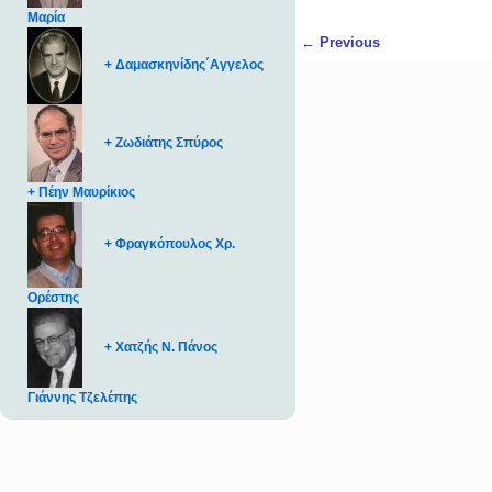
Μαρία
Post navigation
←
Previous
+ Δαμασκηνίδης΄Αγγελος
+ Ζωδιάτης Σπύρος
+ Πέην Μαυρίκιος
+ Φραγκόπουλος Χρ.
Ορέστης
+ Χατζής Ν. Πάνος
Γιάννης Τζελέπης