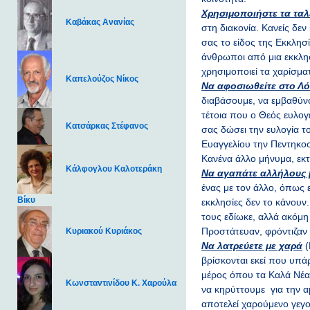
Χρησιμοποιήστε τα ταλ
Καβάκας Ανανίας
στη διακονία. Κανείς δεν
σας το είδος της Εκκλησί
άνθρωποι από μια εκκλησ
χρησιμοποιεί τα χαρίσμα
Καπελούζος Νίκος
Να αφοσιωθείτε στο Λ
διαβάσουμε, να εμβαθύνο
τέτοια που ο Θεός ευλογε
Κατσάρκας Στέφανος
σας δώσει την ευλογία τ
Ευαγγελίου την Πεντηκοσ
Κανένα άλλο μήνυμα, εκτ
Κάλφογλου Καλοτεράκη
Να αγαπάτε αλλήλους 
ένας με τον άλλο, όπως ε
Βίκυ
εκκλησίες δεν το κάνουν
τους εδίωκε, αλλά ακόμη 
Προστάτευαν, φρόντιζαν 
Κυριακού Κυριάκος
Να λατρεύετε με χαρά
(
βρίσκονται εκεί που υπά
μέρος όπου τα Καλά Νέα
Κωνσταντινίδου Κ. Χαρούλα
να κηρύττουμε για την αμ
αποτελεί χαρούμενο γεγ