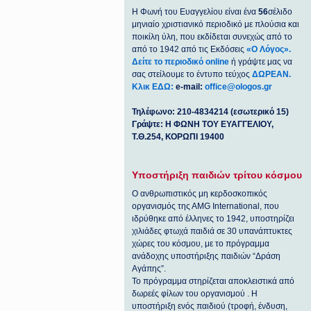
Η Φωνή του Ευαγγελίου είναι ένα
56
σέλιδο
μηνιαίο χριστιανικό περιοδικό με πλούσια και
ποικίλη ύλη, που εκδίδεται συνεχώς από το
από το 1942 από τις Εκδόσεις
«Ο Λόγος».
Δείτε το περιοδικό online
ή γράψτε μας να
σας στείλουμε το έντυπο τεύχος
ΔΩΡΕΑΝ.
Κλικ ΕΔΩ:
e-mail:
office@ologos.gr
Τηλέφωνο: 210-4834214 (εσωτερικό 15)
Γράψτε: Η ΦΩΝΗ ΤΟΥ ΕΥΑΓΓΕΛΙΟΥ,
Τ.Θ.254, ΚΟΡΩΠΙ 19400
Υποστήριξη παιδιών τρίτου κόσμου
Ο ανθρωπιστικός μη κερδοσκοπικός
οργανισμός της ΑΜG International, που
ιδρύθηκε από έλληνες το 1942, υποστηρίζει
χιλιάδες φτωχά παιδιά σε 30 υπανάπτυκτες
χώρες του κόσμου, με το πρόγραμμα
ανάδοχης υποστήριξης παιδιών “Δράση
Αγάπης”.
Το πρόγραμμα στηρίζεται αποκλειστικά από
δωρεές φίλων του οργανισμού . Η
υποστήριξη ενός παιδιού (τροφή, ένδυση,