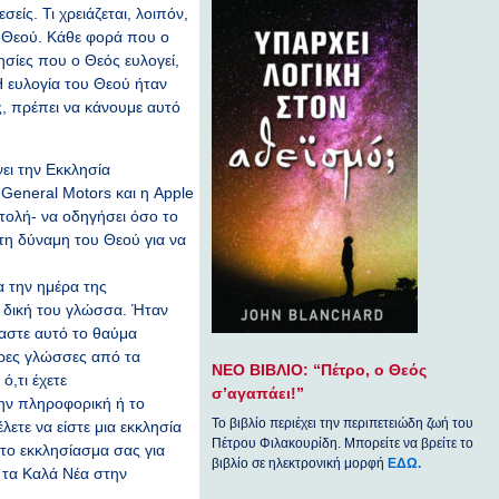
είς. Τι χρειάζεται, λοιπόν,
υ Θεού. Κάθε φορά που ο
ησίες που ο Θεός ευλογεί,
 Η ευλογία του Θεού ήταν
ς, πρέπει να κάνουμε αυτό
νει την Εκκλησία
General Motors και η Apple
στολή- να οδηγήσει όσο το
η δύναμη του Θεού για να
α την ημέρα της
η δική του γλώσσα. Ήταν
μαστε αυτό το θαύμα
ερες γλώσσες από τα
ΝΕΟ ΒΙΒΛΙΟ: “Πέτρο, ο Θεός
,τι έχετε
σ’αγαπάει!”
την πληροφορική ή το
Το βιβλίο περιέχει την περιπετειώδη ζωή του
ετε να είστε μια εκκλησία
Πέτρου Φιλακουρίδη. Μπορείτε να βρείτε το
στο εκκλησίασμα σας για
βιβλίο σε ηλεκτρονική μορφή
ΕΔΩ.
 τα Καλά Νέα στην