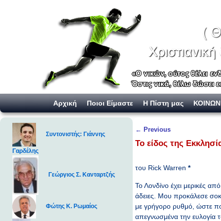
Skip to primary content
Skip to secondary content
Αρχική
Ποιοι Είμαστε
Η Πίστη μας
ΚΟΙΝΩΝ
Post navigation
←
Previous
Συντονιστής: Γιάννης
Το είδος της Εκκλησί
Γαρδέλης
του Rick Warren
*
Γεώργιος Σ. Κανταρτζής
Το Λονδίνο έχει μερικές από
άδειες. Μου προκάλεσε σοκ
με γρήγορο ρυθμό, ώστε που
Φώτης Κ. Ρωμαίος
απεγνωσμένα την ευλογία 