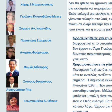
Δεν θα ήθελα να ήμουνα υπε
Χάρης Ι. Νταγκουνάκης
μια εκκλησία να παραμείνει
Θεός ευλογεί μια εκκλησία,
Γιούλικα Κωτσοβόλου Masry
γίνονται ευλογία στο λαό, τ
πάνω σε όλην εκείνην την ε
Συμεών Αν. Ιωαννίδης
που έκανε και η πρώτη εκκλη
Προσευχηθείτε για τη 
Παναγιώτη Σταυρινού
διαφορετική από οποιαδή
δεν έχουν το Άγιο Πνεύμ
Αντρέας Φούρναρης
δυνατόν περισσότερους 
γίνει αυτό.
Χρησιμοποιήστε τη γλ
Θωμάς Μέντορας
Πεντηκοστής ήταν ότι, κ
κάτι το εντελώς αντίθετ
σήμερα. Η σημερινή εκκλ
Σταύρος Θεοφάνους
Ηνωμένα Έθνη. Πιστεύω ό
Αναγνώστου Ρίτα
συνειδητοποιήσει. Μιλάμ
μπάσκετ-μπολ ή είναι πω
που ο Θεός ευλογεί, θα 
Γεωργουβέλα Κ. Θάλεια
κάποιο λόγο. Έχουν μια
κοινότητα.