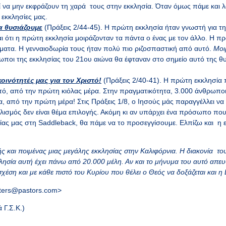
 να μην εκφράζουν τη χαρά τους στην εκκλησία. Όταν όμως πάμε και λ
 εκκλησίες μας.
α θυσιάζουμε
(Πράξεις 2/44-45). Η πρώτη εκκλησία ήταν γνωστή για τη 
αι ότι η πρώτη εκκλησία μοιράζονταν τα πάντα ο ένας με τον άλλο. Η π
ήματα. Η γενναιοδωρία τους ήταν πολύ πιο ριζοσπαστική από αυτό.
Μοι
ωποι της εκκλησίας του 21ου αιώνα θα έφταναν στο σημείο αυτό της θ
οινότητές μας για τον Χριστό!
(Πράξεις 2/40-41). Η πρώτη εκκλησία 
τό, από την πρώτη κιόλας μέρα. Στην πραγματικότητα, 3.000 άνθρωποι
, από την πρώτη μέρα! Στις Πράξεις 1/8, ο Ιησούς μάς παραγγέλλει να
λισμός δεν είναι θέμα επιλογής. Ακόμη κι αν υπάρχει ένα πρόσωπο που
ίας μας στη Saddleback, θα πάμε να το προσεγγίσουμε. Ελπίζω και η ε
ής και ποιμένας μιας μεγάλης εκκλησίας στην Καλιφόρνια. Η διακονία του
κλησία αυτή έχει πάνω από 20.000 μέλη. Αν και το μήνυμα του αυτό απε
σχέση και με κάθε πιστό του Κυρίου που θέλει ο Θεός να δοξάζεται και η
tters@pastors.com>
 Γ.Σ.Κ.)