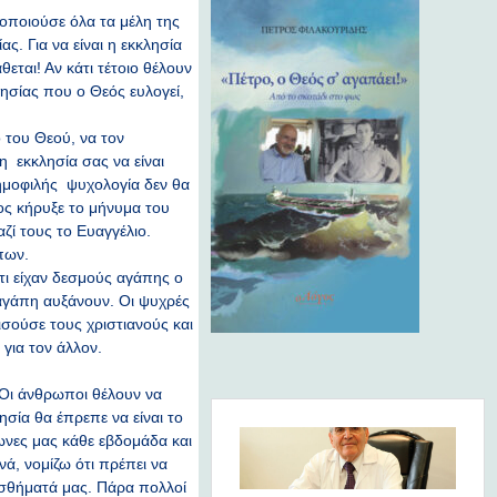
μοποιούσε όλα τα μέλη της
ς. Για να είναι η εκκλησία
εται! Αν κάτι τέτοιο θέλουν
ησίας που ο Θεός ευλογεί,
 του Θεού, να τον
η εκκλησία σας να είναι
 δημοφιλής ψυχολογία δεν θα
ος κήρυξε το μήνυμα του
ζί τους το Ευαγγέλιο.
πων.
ότι είχαν δεσμούς αγάπης ο
ν αγάπη αυξάνουν. Οι ψυχρές
σούσε τους χριστιανούς και
 για τον άλλον.
. Οι άνθρωποι θέλουν να
σία θα έπρεπε να είναι το
νες μας κάθε εβδομάδα και
νά, νομίζω ότι πρέπει να
ισθήματά μας. Πάρα πολλοί