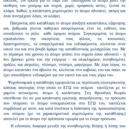
οικείους, τον έρωτα για το ταίρι του. Ταυτόχρονα το άτομο χάνει την
αίσθηση του χιούμορ και συχνά, χωρίς προφανείς αιτίες, ξεσπά σε
κλάμα. Καθώς η κατάσταση χειροτερεύει το άτομο αδυνατεί, ακόμη και
όταν συντρέχουν λόγοι, να κλάψει.
Πάσχοντας από κατάθλιψη το άτομο αποζητά καταστάσεις εξάρτησης
και, βαθμιαία γίνεται παθητικό αποφεύγοντας έτσι τις ευθύνες που
συνοδεύουν το ρόλο
κάθε ώριμου ατόμου. Συγκεκριμένα, το άτομο
εγκαταλείπει την οικογένεια, τους φίλους, τις κοινωνικές
δραστηριότητες, τα επαγγελματικά του ενδιαφέροντα, κλείνεται στον
εαυτό του και στο βουβό δράμα της καταθλιπτικής μελαγχολίας του. Με
το πέρασμα του χρόνου το άτομο φτάνει στο σημείο όπου αδυνατεί – ή
δεν βρίσκει μέσα του την ενέργεια – να ολοκληρώσει συνηθισμένες
πράξεις και ασχολίες, πλύσιμο, ντύσιμο, μαγείρεμα. Με λίγα λόγια, το
άτομο καταντάει ένα άβουλο όν, κλείνεται στο καβούκι του και παύει να
έχει οποιοδήποτε ενδιαφέρον για τον εαυτό του και τους γύρω του.
Ψυχοδυναμικά η κατάθλιψη ερμηνεύεται ως περίπτωση εσωτερίκευσης
κάποιας αποτυχίας στην οποία το ΕΓΩ του ατόμου
ταυτίζεται με το
χαμένο αντικείμενο, άτομο ή κατάσταση. Στη Φροϋδική θεωρία
υποτίθεται ότι σε μια κατάσταση ερωτικής απογοήτευσης, το πρόσωπο
που πληγώνει το άτομο ενσωματώνεται στο ΕΓΩ του, ταυτίζεται
συμβολικά με αυτό, και κατά συνέπεια η διάσπαση της προσωπικότητας
του ατόμου (με τα χαρακτηριστικά συμπτώματα της κατάθλιψης)
αποτελεί για το άτομο την πρέπουσα τιμωρία για το ένοχο πρόσωπο.
Η ειδοποιός διαφορά μεταξύ της συνηθισμένης θλίψης ή λύπης που