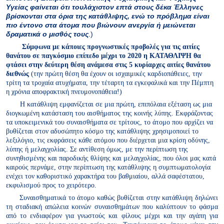
Υγείας φαίνεται ότι τουλάχιστον επτά στους δέκα Έλληνες
βρίσκονται στα όρια της κατάθλιψης, ενώ το πρόβλημα είναι
πιο έντονο στα άτομα που βιώνουν ανεργία ή μειώνεται
δραματικά ο μισθός τους
.)
Σύμφωνα με κάποιες προγνωστικές προβολές για τις αιτίες
θανάτου σε παγκόσμιο επίπεδο μέχρι το 2020 η ΚΑΤΑΘΛΙΨΗ θα
φτάσει στην δεύτερη θέση ανάμεσα στις 5 κυρίαρχες αιτίες θανάτου
διεθνώς
(την πρώτη θέση θα έχουν οι ισχαιμικές καρδιοπάθειες, την
τρίτη τα τροχαία ατυχήματα, την τέταρτη τα εγκεφαλικά και την Πέμπτη
η χρόνια αποφρακτική πνευμονοπάθεια!)
Η κατάθλιψη εμφανίζεται σε μια πρώτη, επιπόλαια εξέταση ως μια
διογκωμένη κατάσταση του αισθήματος της κοινής λύπης. Εκφράζοντας
τα υποκειμενικά του συναισθήματα σε τρίτους, το άτομο που αρχίζει να
βυθίζεται στον αδυσώπητο κόσμο της κατάθλιψης χρησιμοποιεί το
λεξιλόγιο, τις εκφράσεις κάθε ατόμου που διέρχεται μια κρίση οδύνης,
λύπης ή μελαγχολίας. Σε αντίθεση όμως, με την περίπτωση της
συνηθισμένης και παροδικής θλίψης και μελαγχολίας, που όλοι μας κατά
καιρούς περνάμε, στην περίπτωση της κατάθλιψης η συμπτωματολογία
ενέχει τον καθοριστικό χαρακτήρα του βαθμιαίου, αλλά σαφέστατου,
εκφυλισμού προς το χειρότερο.
Συναισθηματικά το άτομο καθώς βυθίζεται στην κατάθλιψη δηλώνει
τη σταδιακή απώλεια κοινών συναισθημάτων που καλύπτουν το φάσμα
από το ενδιαφέρον για γνωστούς και φίλους μέχρι και την αγάπη για