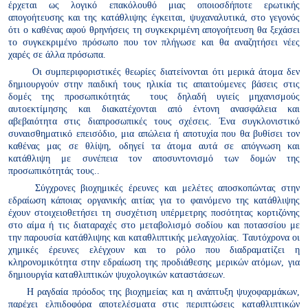
έρχεται ως λογικό επακόλουθό μιας οποιοσδήποτε ερωτικής
απογοήτευσης και της κατάθλιψης έγκειται, ψυχαναλυτικά, στο γεγονός
ότι ο καθένας αφού θρηνήσεις τη συγκεκριμένη απογοήτευση θα ξεχάσει
το συγκεκριμένο πρόσωπο που τον πλήγωσε και θα αναζητήσει νέες
χαρές σε άλλα πρόσωπα.
Οι συμπεριφοριστικές θεωρίες διατείνονται ότι μερικά άτομα δεν
δημιουργούν στην παιδική τους ηλικία τις απαιτούμενες βάσεις στις
δομές της προσωπικότητάς
τους δηλαδή υγιείς μηχανισμούς
αυτοεκτίμησης και διακατέχονται από έντονη ανασφάλεια και
αβεβαιότητα στις διαπροσωπικές τους σχέσεις. Ένα συγκλονιστικό
συναισθηματικό επεισόδιο, μια απώλεια ή αποτυχία που θα βυθίσει τον
καθένας μας σε θλίψη, οδηγεί τα άτομα αυτά σε απόγνωση και
κατάθλιψη με συνέπεια τον αποσυντονισμό των δομών της
προσωπικότητάς τους..
Σύγχρονες βιοχημικές έρευνες και μελέτες αποσκοπώντας στην
εδραίωση κάποιας οργανικής αιτίας για το φαινόμενο της κατάθλιψης
έχουν στοιχειοθετήσει τη συσχέτιση υπέρμετρης ποσότητας κορτιζόνης
στο αίμα ή τις διαταραχές στο μεταβολισμό σοδίου και ποτασσίου με
την παρουσία κατάθλιψης και καταθλιπτικής μελαγχολίας. Ταυτόχρονα οι
χημικές έρευνες ελέγχουν και το ρόλο που διαδραματίζει η
κληρονομικότητα στην εδραίωση της προδιάθεσης μερικών ατόμων, για
δημιουργία καταθλιπτικών ψυχολογικών καταστάσεων.
Η ραγδαία πρόοδος της βιοχημείας και η ανάπτυξη ψυχοφαρμάκων,
παρέχει ελπιδοφόρα αποτελέσματα στις περιπτώσεις καταθλιπτικών