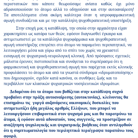
περιστατικών που κάποτε θεωρούσαμε ανίατα καθώς όχι μόνο
αδρανοποιούσαν το άτομο αλλά το οδηγούσαν και στην αυτοαναίρεση!
Τα αποτελέσματα είναι ακόμη καλύτερα όταν η ιατροφαρμακευτική
αγωγή συνδυάζεται και με την κατάλληλη ψυχοθεραπευτική υποστήριξη.
Στην εποχή μας η κατάθλιψη, την οποία στην αρχαιότητα είχαν
χαρακτηρίσει ως κατάρα των θεών, εφόσον διαγνωσθεί έγκαιρα και
αντιμετωπιστεί με τα κατάλληλα ψυχοφάρμακα και ψυχοθεραπευτική
αγωγή υποστήριξης επιτρέπει στο άτομο να παραμείνει περιπατητικό, να
λειτουργήσει μέσα και γύρω από το σπίτι του χωρίς να χρειαστεί
εισαγωγή σε ψυχιατρική-νευρολογική κλινική. Από πρόσφατες σχετικές
μάλιστα έρευνες πιστοποιείται και συνάγεται το συμπέρασμα ότι η
φαρμακευτική και ψυχοθεραπευτική αγωγή που παρέχεται εκτός κλινικής
προφυλάσσει το άτομο και από τα γνωστά σύνδρομα «ιδρυματοποίησης»
που δημιουργούν, σχεδόν κατά κανόνα, οι συνθήκες ζωής και το
περιβάλλον των κλασικών ψυχιατρικών νοσηλευτικών ιδρυμάτων.
Δεδομένου ότι το άτομο που βυθίζεται στην κατάθλιψη συχνά
προβαίνει στην πράξη αυτοαναίρεσης (αυτοκτονίας), κλείνοντας θα
επισημάνω τις
γοργά αυξανόμενες οικονομικές δυσκολίες που
αντιμετωπίζει ήδη μεγάλος αριθμός Ελλήνων, που μπορεί να
λειτουργήσουν επιβαρυντικά στον ψυχισμό μας και θα παροτρύνω τα
άτομα, ή εφόσον αυτά αδυνατούν, τους συγγενείς, να προστρέξουν σε
αναζήτηση ψυχολογικής και ψυχιατρικής βοήθειας όταν αντιληφθούν
ότι η συμπτωματολογία που περιληπτικά περιέγραψα παραπάνω τους
αφορά
.