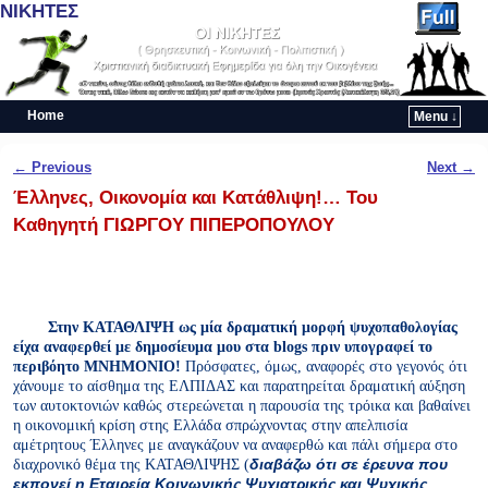
ΝΙΚΗΤΕΣ
Home
Menu ↓
Skip to primary content
Skip to secondary content
Post navigation
←
Previous
Next
→
Έλληνες, Οικονομία και Kατάθλιψη!… Του
Καθηγητή ΓΙΩΡΓΟΥ ΠΙΠΕΡΟΠΟΥΛΟΥ
Στην ΚΑΤΑΘΛΙΨΗ ως μία δραματική μορφή ψυχοπαθολογίας
είχα αναφερθεί με δημοσίευμα μου στα
blogs
πριν υπογραφεί το
περιβόητο ΜΝΗΜΟΝΙΟ!
Πρόσφατες, όμως, αναφορές στο γεγονός ότι
χάνουμε το αίσθημα της ΕΛΠΙΔΑΣ και παρατηρείται δραματική
αύξηση
των αυτοκτονιών καθώς στερεώνεται η παρουσία της τρόικα και βαθαίνει
η οικονομική κρίση στης Ελλάδα σπρώχνοντας στην απελπισία
αμέτρητους Έλληνες με αναγκάζουν να αναφερθώ και πάλι σήμερα στο
διαχρονικό θέμα της ΚΑΤΑΘΛΙΨΗΣ (
διαβάζω ότι σε έρευνα που
εκπονεί η Εταιρεία Κοινωνικής Ψυχιατρικής
και Ψυχικής