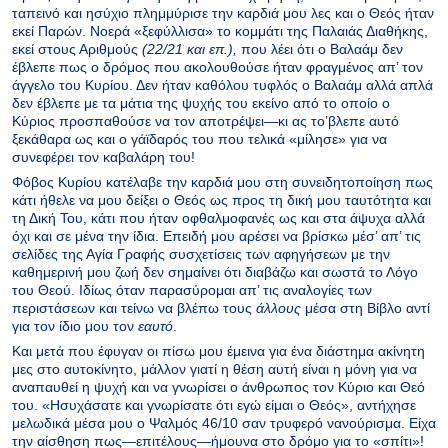
ταπεινό και ησύχιο πλημμύρισε την καρδιά μου λες και ο Θεός ήταν
εκεί Παρών. Νοερά «ξεφύλλισα» το κομμάτι της Παλαιάς Διαθήκης,
εκεί στους Αριθμούς
(22/21 και επ.),
που λέει ότι ο Βαλαάμ δεν
έβλεπε πως ο δρόμος που ακολουθούσε ήταν φραγμένος απ’ τον
άγγελο του Κυρίου. Δεν ήταν καθόλου τυφλός ο Βαλαάμ αλλά απλά
δεν έβλεπε με τα μάτια της ψυχής του εκείνο από το οποίο ο
Κύριος προσπαθούσε να τον αποτρέψει—κι ας το’βλεπε αυτό
ξεκάθαρα ως και ο γάϊδαρός του που τελικά «μίλησε» για να
συνεφέρει τον καβαλάρη του!
Φόβος Κυρίου κατέλαβε την καρδιά μου στη συνειδητοποίηση πως
κάτι ήθελε να μου δείξει ο Θεός ως προς τη δική μου ταυτότητα και
τη Δική Του, κάτι που ήταν οφθαλμοφανές ως και στα άψυχα αλλά
όχι και σε μένα την ίδια. Επειδή μου αρέσει να βρίσκω μέσ’ απ’ τις
σελίδες της Αγία Γραφής συσχετίσεις των αφηγήσεων με την
καθημερινή μου ζωή δεν σημαίνει ότι διαβάζω και σωστά το Λόγο
του Θεού. Ιδίως όταν παρασύρομαι απ’ τις αναλογίες των
περιστάσεων και τείνω να βλέπω τους
άλλους
μέσα στη Βίβλο αντί
για τον ίδιο μου τον
εαυτό
.
Και μετά που έφυγαν οι πίσω μου έμεινα για ένα διάστημα ακίνητη
μες στο αυτοκίνητο, μάλλον γιατί η θέση αυτή είναι η μόνη για να
αναπαυθεί η ψυχή και να γνωρίσει ο άνθρωπος τον Κύριο και Θεό
του. «Ησυχάσατε και γνωρίσατε ότι εγώ είμαι ο Θεός», αντήχησε
μελωδικά μέσα μου ο Ψαλμός 46/10 σαν τρυφερό νανούρισμα. Είχα
την αίσθηση πως—επιτέλους—ήμουνα στο δρόμο για το «σπίτι»!