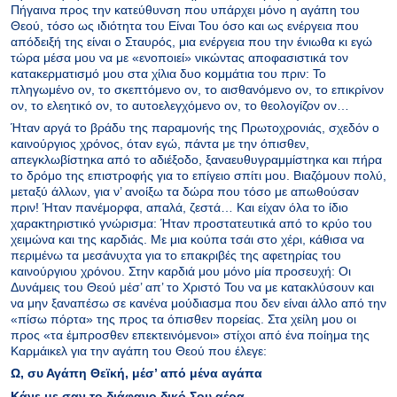
Πήγαινα προς την κατεύθυνση που υπάρχει μόνο η αγάπη του
Θεού, τόσο ως ιδιότητα του Είναι Του όσο και ως ενέργεια που
απόδειξή της είναι ο Σταυρός, μια ενέργεια που την ένιωθα κι εγώ
τώρα μέσα μου να με «ενοποιεί» νικώντας αποφασιστικά τον
κατακερματισμό μου στα χίλια δυο κομμάτια του πριν: Το
πληγωμένο ον, το σκεπτόμενο ον, το αισθανόμενο ον, το επικρίνον
ον, το ελεητικό ον, το αυτοελεγχόμενο ον, το θεολογίζον ον…
Ήταν αργά το βράδυ της παραμονής της Πρωτοχρονιάς, σχεδόν ο
καινούργιος χρόνος, όταν εγώ, πάντα με την όπισθεν,
απεγκλωβίστηκα από το αδιέξοδο, ξαναευθυγραμμίστηκα και πήρα
το δρόμο της επιστροφής για το επίγειο σπίτι μου. Βιαζόμουν πολύ,
μεταξύ άλλων, για ν’ ανοίξω τα δώρα που τόσο με απωθούσαν
πριν! Ήταν πανέμορφα, απαλά, ζεστά… Και είχαν όλα το ίδιο
χαρακτηριστικό γνώρισμα: Ήταν προστατευτικά από το κρύο του
χειμώνα και της καρδιάς. Με μια κούπα τσάι στο χέρι, κάθισα να
περιμένω τα μεσάνυχτα για το επακριβές της αφετηρίας του
καινούργιου χρόνου. Στην καρδιά μου μόνο μία προσευχή: Οι
Δυνάμεις του Θεού μέσ’ απ’ το Χριστό Του να με κατακλύσουν και
να μην ξαναπέσω σε κανένα μούδιασμα που δεν είναι άλλο από την
«πίσω πόρτα» της προς τα όπισθεν πορείας. Στα χείλη μου οι
προς «τα έμπροσθεν επεκτεινόμενοι» στίχοι από ένα ποίημα της
Καρμάικελ για την αγάπη του Θεού που έλεγε:
Ω, συ Αγάπη Θεϊκή, μέσ’ από μένα αγάπα
Κάνε με σαν το διάφανο δικό Σου αέρα