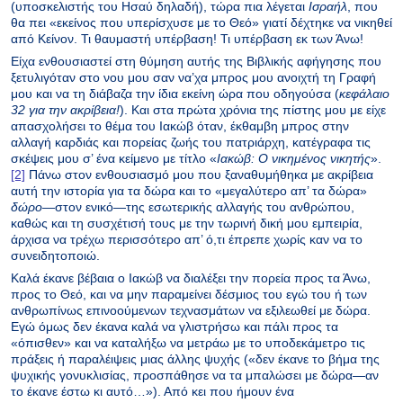
(υποσκελιστής του Ησαύ δηλαδή), τώρα πια λέγεται
Ισραήλ
, που
θα πει «εκείνος που υπερίσχυσε με το Θεό» γιατί δέχτηκε να νικηθεί
από Κείνον. Τι θαυμαστή υπέρβαση! Τι υπέρβαση εκ των Άνω!
Είχα ενθουσιαστεί στη θύμηση αυτής της Βιβλικής αφήγησης που
ξετυλιγόταν στο νου μου σαν να’χα μπρος μου ανοιχτή τη Γραφή
μου και να τη διάβαζα την ίδια εκείνη ώρα που οδηγούσα (
κεφάλαιο
32 για την ακρίβεια!
). Και στα πρώτα χρόνια της πίστης μου με είχε
απασχολήσει το θέμα του Ιακώβ όταν, έκθαμβη μπρος στην
αλλαγή καρδιάς και πορείας ζωής του πατριάρχη, κατέγραφα τις
σκέψεις μου σ’ ένα κείμενο με τίτλο «
Ιακώβ: Ο νικημένος νικητής
».
[2]
Πάνω στον ενθουσιασμό μου που ξαναθυμήθηκα με ακρίβεια
αυτή την ιστορία για τα δώρα και το «μεγαλύτερο απ’ τα δώρα»
δώρο
—στον ενικό—της εσωτερικής αλλαγής του ανθρώπου,
καθώς και τη συσχέτισή τους με την τωρινή δική μου εμπειρία,
άρχισα να τρέχω περισσότερο απ’ ό,τι έπρεπε χωρίς καν να το
συνειδητοποιώ.
Καλά έκανε βέβαια ο Ιακώβ να διαλέξει την πορεία προς τα Άνω,
προς το Θεό, και να μην παραμείνει δέσμιος του εγώ του ή των
ανθρωπίνως επινοούμενων τεχνασμάτων να εξιλεωθεί με δώρα.
Εγώ όμως δεν έκανα καλά να γλιστρήσω και πάλι προς τα
«όπισθεν» και να καταλήξω να μετράω με το υποδεκάμετρο τις
πράξεις ή παραλέιψεις μιας άλλης ψυχής («δεν έκανε το βήμα της
ψυχικής γονυκλισίας, προσπάθησε να τα μπαλώσει με δώρα—αν
το έκανε έστω κι αυτό…»). Από κει που ήμουν ένα