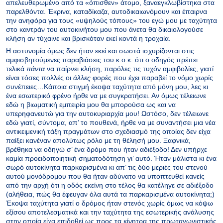
απελευθερωμένο από τα «όπισθεν» άτομο, ξαναεγκλωβίστηκα στα
παρελθόντα. Έκρινα, καταδίκαζα, αυτοδικαιωνόμουν και έπαιρνα
την ανηφόρα για τους «υψηλούς τόπους» του εγώ μου με ταχύτητα
στο καντράν του αυτοκινήτου μου που άνετα θα δικαιολογούσε
κλήση αν τύχαινε και βρισκόταν εκεί κοντά η τροχαία.
Η αστυνομία όμως δεν ήταν εκεί και σωστά ισχυρίζονται στις
αμφισβητούμενες παραβιάσεις του κ.ο.κ. ότι ο οδηγός πρέπει
τελικά
πάντα
να παίρνει κλήση, παρόλες τις τυχόν αμφιβολίες, γιατί
είναι τόσες πολλές οι
άλλες
φορές που έχει παραβεί το νόμο χωρίς
συνέπειες…Κάποια στιγμή έκοψα ταχύτητα από μόνη μου, λες κι
ένα εσωτερικό φρένο ήρθε να με συγκρατήσει. Αν όμως τέλειωνε
εδώ η βιωματική εμπειρία μου θα μπορούσα ως και να
υπερηφανευτώ για την αυτοκυριαρχία μου! Ωστόσο, δεν τέλειωνε
εδώ γιατί, σύντομα, απ’ το πουθενά, ήρθε να με συναντήσει μια νέα
αντικειμενική τάξη πραγμάτων στο σχεδιασμό της οποίας δεν είχα
παίξει κανέναν απολύτως ρόλο με τη θέλησή μου. Ξαφνικά,
βρέθηκα να οδηγώ σ’ ένα δρόμο που ήταν αδιέξοδο! Δεν υπήρχε
καμία προειδοποιητική σηματοδότηση γι’ αυτό. Ήταν μάλιστα κι ένα
σωρό αυτοκίνητα παρκαρισμένα κι απ’ τις δύο μεριές του στενού
αυτού μονόδρομου που θα ήταν αδύνατο να υποπτευθεί κανείς
από την αρχή ότι η οδός εκείνη στο τέλος θα κατέληγε σε αδιέξοδο
(αλήθεια, πώς θα έφευγαν όλα αυτά τα παρκαρισμένα αυτοκίνητα;)
Έκοψα ταχύτητα γιατί ο δρόμος ήταν στενός χωρίς όμως να κόψω
εξίσου αποτελεσματικά και την ταχύτητα της εσωτερικής ανάλυσης
στην οποία είχα επιδοθεί ως προς τα κίνητρα της πρωταγωνιστικής