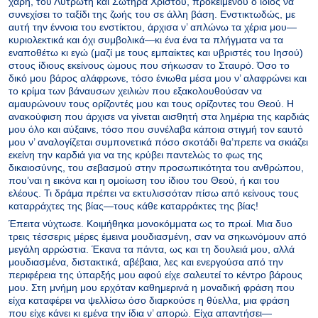
χάρη, του Λυτρωτή και Σωτήρα Χριστού, προκειμένου ο ίδιος να
συνεχίσει το ταξίδι της ζωής του σε άλλη βάση. Ενστικτωδώς, με
αυτή την έννοια του ενστίκτου, άρχισα ν’ απλώνω τα χέρια μου—
κυριολεκτικά και όχι συμβολικά—κι ένα ένα τα πλήγματα να τα
εναποθέτω κι εγώ (μαζί με τους εμπαίκτες και υβριστές του Ιησού)
στους ίδιους εκείνους ώμους που σήκωσαν το Σταυρό. Όσο το
δικό μου βάρος αλάφρωνε, τόσο ένιωθα μέσα μου ν’ αλαφρώνει και
το κρίμα των βάναυσων χειλιών που εξακολουθούσαν να
αμαυρώνουν τους ορίζοντές μου και τους ορίζοντες του Θεού. Η
ανακούφιση που άρχισε να γίνεται αισθητή στα λημέρια της καρδιάς
μου όλο και αύξαινε, τόσο που συνέλαβα κάποια στιγμή τον εαυτό
μου ν’ αναλογίζεται συμπονετικά πόσο σκοτάδι θα’πρεπε να σκιάζει
εκείνη την καρδιά για να της κρύβει παντελώς το φως της
δικαιοσύνης, του σεβασμού στην προσωπικότητα του ανθρώπου,
που’ναι η εικόνα και η ομοίωση του ίδιου του Θεού, ή και του
ελέους. Τι δράμα πρέπει να εκτυλισσόταν πίσω από κείνους τους
καταρράχτες της βίας—τους κάθε καταρράκτες της βίας!
Έπειτα νύχτωσε. Κοιμήθηκα μονοκόμματα ως το πρωί. Μια δυο
τρεις τέσσερις μέρες έμεινα μουδιασμένη, σαν να σηκωνόμουν από
μεγάλη αρρώστια. Έκανα τα πάντα, ως και τη δουλειά μου, αλλά
μουδιασμένα, διστακτικά, αβέβαια, λες και ενεργούσα από την
περιφέρεια της ύπαρξής μου αφού είχε σαλευτεί το κέντρο βάρους
μου. Στη μνήμη μου ερχόταν καθημερινά η μοναδική φράση που
είχα καταφέρει να ψελλίσω όσο διαρκούσε η θύελλα, μια φράση
που είχε κάνει κι εμένα την ίδια ν’ απορώ. Είχα απαντήσει—