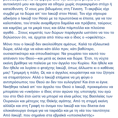
αυτοκίνητό μου και άρχισα να οδηγώ χωρίς συγκεκριμένο στόχο ή
κατεύθυνση. Ο νους μου βιδωμένος στη Γένεση. Τι ακριβώς είχε
συμβεί με τα δώρα απ’ τον Ιακώβ στον Ησαύ; Τον είχε σίγουρα
αδικήσει ο Ιακώβ τον Ησαύ με τα πρωτοτόκια κι έπειτα, για να τον
καλοπιάσει, του’στειλε αναρίθμητα δαμάλια και πρόβατα, ταύρους
και καμήλες με τα μικρά τους και άλλα πάμπολλα και πλούσια
αγαθά… Στους κομιστές των δώρων παράγγειλε ωστόσο να του το
δηλώσουν ότι, να, έρχεται από πίσω και ο ίδιος ο «οφειλέτης».
Μόνο που ο Ιακώβ δεν ακολούθησε αμέσως. Καλά τα εξιλεωτικά
δώρα, αλλά είχε να κάνει κάτι άλλο πριν, κάτι βαθύτερο,
ουσιαστικότερο και σπουδαιότερο: Να γνωρίσει τον εαυτό του
απέναντι του Θεού—και μετά ας έκανε και δώρα. Έτσι, τη νύχτα
εκείνη βρέθηκε να παλεύει με τον άγγελο του Κυρίου. Και ήθελε και
δεν ήθελε να λυγίσει ο φταίχτης Ιακώβ, όπως άλλωστε κι ο καθένας
μας! Τρομερή η πάλη. Ως και ο άγγελος κουράστηκε και του ζήτησε
να σταματήσουν. Αλλά ο Ιακώβ επέμεινε να μη φύγει ο
αντιπρόσωπος του Θεού αν δεν τον ευλογήσει! Και έτσι κι έγινε.
Νικήθηκε τελικά απ’ τον άγγελο του Θεού ο Ιακώβ, προκειμένου να
μπορέσει να «νικήσει» ο ίδιος στον αγώνα της υποταγής του εγώ
του στο Θεό έτσι ώστε να μπορεί να είναι μέλος της Βασιλείας των
Ουρανών και μέτοχος της Θεϊκής αγάπης. Από τη στιγμή εκείνη
αλλάζει και στη Γραφή το όνομα του Ιακώβ και του δίνεται ένα
ολοκαίνουργο όνομα για να ταιριάζει και με τη νέα του ταυτότητα:
Από
Ιακώβ
, που σημαίνει στα εβραϊκά «υποσκελιστής»