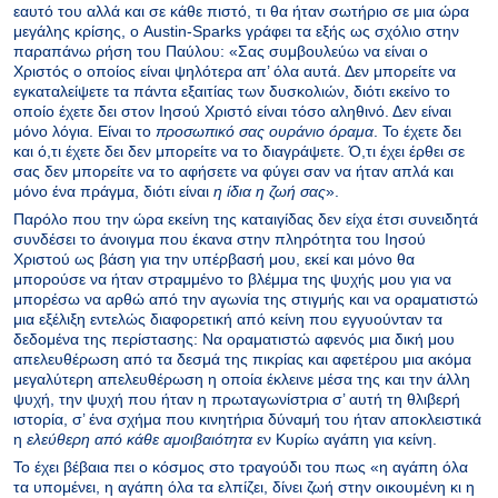
εαυτό του αλλά και σε κάθε πιστό, τι θα ήταν σωτήριο σε μια ώρα
μεγάλης κρίσης, ο Austin-Sparks γράφει τα εξής ως σχόλιο στην
παραπάνω ρήση του Παύλου: «Σας συμβουλεύω να είναι ο
Χριστός ο οποίος είναι ψηλότερα απ’ όλα αυτά. Δεν μπορείτε να
εγκαταλείψετε τα πάντα εξαιτίας των δυσκολιών, διότι εκείνο το
οποίο έχετε δει στον Ιησού Χριστό είναι τόσο αληθινό. Δεν είναι
μόνο λόγια. Είναι το
προσωπικό σας ουράνιο όραμα
. Το έχετε δει
και ό,τι έχετε δει δεν μπορείτε να το διαγράψετε. Ό,τι έχει έρθει σε
σας δεν μπορείτε να το αφήσετε να φύγει σαν να ήταν απλά και
μόνο ένα πράγμα, διότι είναι
η ίδια η ζωή σας
».
Παρόλο που την ώρα εκείνη της καταιγίδας δεν είχα έτσι συνειδητά
συνδέσει το άνοιγμα που έκανα στην πληρότητα του Ιησού
Χριστού ως βάση για την υπέρβασή μου, εκεί και μόνο θα
μπορούσε να ήταν στραμμένο το βλέμμα της ψυχής μου για να
μπορέσω να αρθώ από την αγωνία της στιγμής και να οραματιστώ
μια εξέλιξη εντελώς διαφορετική από κείνη που εγγυούνταν τα
δεδομένα της περίστασης: Να οραματιστώ αφενός μια δική μου
απελευθέρωση από τα δεσμά της πικρίας και αφετέρου μια ακόμα
μεγαλύτερη απελευθέρωση η οποία έκλεινε μέσα της και την άλλη
ψυχή, την ψυχή που ήταν η πρωταγωνίστρια σ’ αυτή τη θλιβερή
ιστορία, σ’ ένα σχήμα που κινητήρια δύναμή του ήταν αποκλειστικά
η
ελεύθερη από κάθε αμοιβαιότητα
εν Κυρίω αγάπη για κείνη.
Το έχει βέβαια πει ο κόσμος στο τραγούδι του πως «η αγάπη όλα
τα υπομένει, η αγάπη όλα τα ελπίζει, δίνει ζωή στην οικουμένη κι η