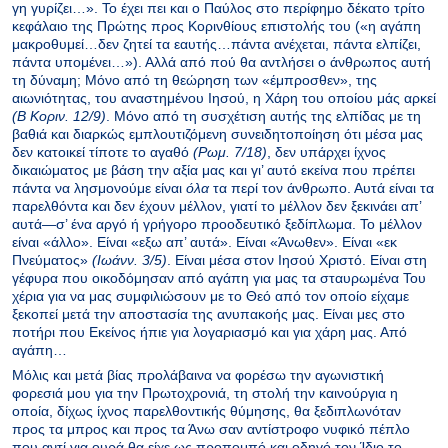
γη γυρίζει…». Το έχει πει και ο Παύλος στο περίφημο δέκατο τρίτο
κεφάλαιο της Πρώτης προς Κορινθίους επιστολής του («η αγάπη
μακροθυμεί…δεν ζητεί τα εαυτής…πάντα ανέχεται, πάντα ελπίζει,
πάντα υπομένει…»). Αλλά από πού θα αντλήσει ο άνθρωπος αυτή
τη δύναμη; Μόνο από τη θεώρηση των «έμπροσθεν», της
αιωνιότητας, του αναστημένου Ιησού, η Χάρη του οποίου μάς αρκεί
(Β
Κοριν. 12/9)
. Μόνο από τη συσχέτιση αυτής της ελπίδας με τη
βαθιά και διαρκώς εμπλουτιζόμενη συνειδητοποίηση ότι μέσα μας
δεν κατοικεί τίποτε το αγαθό
(Ρωμ.
7/18)
, δεν υπάρχει ίχνος
δικαιώματος με βάση την αξία μας και γι’ αυτό εκείνα που πρέπει
πάντα να λησμονούμε είναι
όλα
τα περί τον άνθρωπο. Αυτά είναι τα
παρελθόντα και δεν έχουν μέλλον, γιατί το μέλλον δεν ξεκινάει απ’
αυτά—σ’ ένα αργό ή γρήγορο προοδευτικό ξεδίπλωμα. Το μέλλον
είναι «άλλο». Είναι «εξω απ’ αυτά». Είναι «Άνωθεν». Είναι «εκ
Πνεύματος»
(Ιωάνν. 3/5)
. Είναι μέσα στον Ιησού Χριστό. Είναι στη
γέφυρα που οικοδόμησαν από αγάπη για μας τα σταυρωμένα Του
χέρια για να μας συμφιλιώσουν με το Θεό από τον οποίο είχαμε
ξεκοπεί μετά την αποστασία της ανυπακοής μας. Είναι μες στο
ποτήρι που Εκείνος ήπιε για λογαριασμό και για χάρη μας. Από
αγάπη…
Μόλις και μετά βίας προλάβαινα να φορέσω την αγωνιστική
φορεσιά μου για την Πρωτοχρονιά, τη στολή την καινούργια η
οποία, δίχως ίχνος παρελθοντικής θύμησης, θα ξεδιπλωνόταν
προς τα μπρος και προς τα Άνω σαν αντίστροφο νυφικό πέπλο
που αντί για ουρά θα είχε ως προπομπό και οδηγό τον Ίδιο το