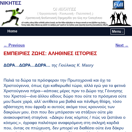
ΝΙΚΗΤΕΣ
Home
Menu ↓
Skip to primary content
Skip to secondary content
Post navigation
←
Previous
Next
→
ΕΜΠΕΙΡΙΕΣ ΖΩΗΣ: ΑΛΗΘΙΝΕΣ ΙΣΤΟΡΙΕΣ
ΔΩΡΑ…ΔΩΡΑ
…
ΔΩΡΑ…
της Γιούλικας Κ. Masry
Παλιά τα δώρα τα πρόσφεραν την Πρωτοχρονιά και όχι τα
Χριστούγεννα, όπως έχει καθιερωθεί τώρα, αλλά εγώ για τα φετινά
Χριστούγεννα πήρα—κάποιες μέρες πριν το Δώρο της Γέννησης
του Χριστού—ένα άλλου είδους δώρο που ούτε το πρόσμενα ούτε
μου’δωσε χαρά, αλλ’ αντίθετα μια βαθιά και πένθιμη θλίψη, τόσο
αβάσταχτη που έφραξε κι αυτούς ακόμα τους κρουνούς των
δακρύων μου, έτσι που δεν μπόρεσαν να στάξουν ούτε μία
ανακουφιστική σταγόνα. «Δάκρυ ένας κόμπος / πώς να ζεστάνει ο
κόσμος;», έγραφα παλιότερα αναφερόμενη στη σκληρή καρδιά
που, όντας σε πτώχευση, δεν μπορεί να διαθέσει ούτε ένα δάκρυ