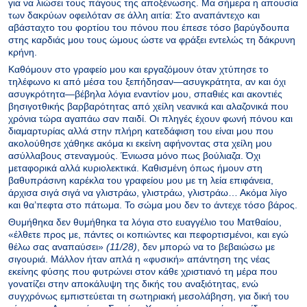
για να λιώσει τους πάγους της αποξένωσης. Μα σήμερα η απουσία
των δακρύων οφειλόταν σε άλλη αιτία: Στο αναπάντεχο και
αβάσταχτο του φορτίου του πόνου που έπεσε τόσο βαρύγδουπα
στης καρδιάς μου τους ώμους ώστε να φράξει εντελώς τη δάκρυνη
κρήνη.
Καθόμουν στο γραφείο μου και εργαζόμουν όταν χτύπησε το
τηλέφωνο κι από μέσα του ξεπήδησαν—ασυγκράτητα, αν και όχι
ασυγκρότητα—βέβηλα λόγια εναντίον μου, σπαθιές και ακοντιές
βησιγοτθικής βαρβαρότητας από χείλη νεανικά και αλαζονικά που
χρόνια τώρα αγαπάω σαν παιδί. Οι πληγές έχουν φωνή πόνου και
διαμαρτυρίας αλλά στην πλήρη κατεδάφιση του είναι μου που
ακολούθησε χάθηκε ακόμα κι εκείνη αφήνοντας στα χείλη μου
ασύλλαβους στεναγμούς. Ένιωσα μόνο πως βούλιαζα. Όχι
μεταφορικά αλλά κυριολεκτικά. Καθισμένη όπως ήμουν στη
βαθυπράσινη καρέκλα του γραφείου μου με τη λεία επιφάνεια,
άρχισα σιγά σιγά να γλιστράω, γλιστράω, γλιστράω… Ακόμα λίγο
και θα’πεφτα στο πάτωμα. Το σώμα μου δεν το άντεχε τόσο βάρος.
Θυμήθηκα δεν θυμήθηκα τα λόγια στο ευαγγέλιο του Ματθαίου,
«έλθετε προς με, πάντες οι κοπιώντες και πεφορτισμένοι, και εγώ
θέλω σας αναπαύσει»
(11/28)
, δεν μπορώ να το βεβαιώσω με
σιγουριά. Μάλλον ήταν απλά η «φυσική» απάντηση της νέας
εκείνης φύσης που φυτρώνει στον κάθε χριστιανό τη μέρα που
γονατίζει στην αποκάλυψη της δικής του αναξιότητας, ενώ
συγχρόνως εμπιστεύεται τη σωτηριακή μεσολάβηση, για δική του