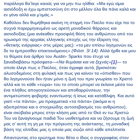
παράλογα θα’λεγε κανείς για να μην πω ηλίθια: «Μα εγώ είμαι
αισιόδοξη κι έχω εμπιστοσύνη ότι στο μέλλον όλα θα πάνε καλά και
εν γένει αλλά και μ’εμάς.»
Καθόλου δεν θυμήθηκα εκείνη τη στιγμή τον Παύλο που είχε πει το
συχνά παρερμηνευμένο ως αρετή μοναδικού θάρρους και
αισιοδοξίας (μια ανέκαθεν προσφιλή θέση του ανθρώπου από τον
ηρωισμό της αρχαίας ελληνικής εποχής ως την έξαρση της
«θετικής ενέργειας» στις μέρες μας): «τα μεν οπίσω λησμονών εις
δε τα έμπροσθεν επεκτεινόμενος»
(Φιλιπ. 3/ 14)
. Αλλά ήρθε και μου
το θύμισε ένα άρθρο του Austin- Sparks που έτυχε να
ξαναδιαβάσω πρόσφατα—«
Να θυμάσαι και να ξεχνάς»
[1]
—
το
οποίο έλεγε πως ο Παύλος, όταν έγραφε αυτά, βρισκόταν
αλυσοδεμένος στη φυλακή και πως για κείνον τα «όπισθεν» που
θα λησμονούσε δεν ήταν μόνο η ζωή του πριν γνωρίσει το Χριστό
αλλά και το κάθε «τώρα» του το οποίο μπορεί να έκλεινε μέσα του
ένα πλήθος απογοητεύσεων και αποθαρρύνσεων, την
αντιμετώπιση φοβερής εναντίωσης ή ίσως και κατάθλιψη. Και αυτό
γιατί «τα πάντα», μα πραγματικά «τα πάντα» (ακόμα κι η
αξιοπρέπεια και ο στοιχειώδης αυτοσεβασμός του ανθρώπου),
είναι σκύβαλα μπρος στην κλήση μας από το Θεό εν τω Χριστώ
Του να ξαναγίνουμε παιδιά Του υιοθετημένα και να ζήσουμε τη ζωή
μας σ’ αυτή τη γη με την πρόγευση της ανάστασης, τη
μοναδική
βάση της ελπίδας μας η οποία μας σώζει από κάθε απελπισία.
Απαντώντας στο ερώτημα που θέτει ο ίδιος ο συγγραφέας στον