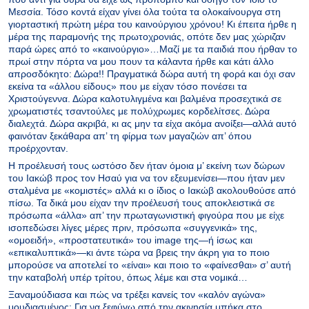
Μεσσία. Τόσο κοντά είχαν γίνει όλα τούτα τα ολοκαίνουργα στη
γιορταστική πρώτη μέρα του καινούργιου χρόνου! Κι έπειτα ήρθε η
μέρα της παραμονής της πρωτοχρονιάς, οπότε δεν μας χώριζαν
παρά ώρες από το «καινούργιο»…Μαζί με τα παιδιά που ήρθαν το
πρωί στην πόρτα να μου πουν τα κάλαντα ήρθε και κάτι άλλο
απροσδόκητο: Δώρα!! Πραγματικά δώρα αυτή τη φορά και όχι σαν
εκείνα τα «άλλου είδους» που με είχαν τόσο πονέσει τα
Χριστούγεννα. Δώρα καλοτυλιγμένα και βαλμένα προσεχτικά σε
χρωματιστές τσαντούλες με πολύχρωμες κορδελίτσες. Δώρα
διαλεχτά. Δώρα ακριβά, κι ας μην τα είχα ακόμα ανοίξει—αλλά αυτό
φαινόταν ξεκάθαρα απ’ τη φίρμα των μαγαζιών απ’ όπου
προέρχονταν.
Η προέλευσή τους ωστόσο δεν ήταν όμοια μ’ εκείνη των δώρων
του Ιακώβ προς τον Ησαύ για να τον εξευμενίσει—που ήταν μεν
σταλμένα με «κομιστές» αλλά κι ο ίδιος ο Ιακώβ ακολουθούσε από
πίσω. Τα δικά μου είχαν την προέλευσή τους αποκλειστικά σε
πρόσωπα «άλλα» απ’ την πρωταγωνιστική φιγούρα που με είχε
ισοπεδώσει λίγες μέρες πριν, πρόσωπα «συγγενικά» της,
«ομοειδή», «προστατευτικά» του image της—ή ίσως και
«επικαλυπτικά»—κι άντε τώρα να βρεις την άκρη για το ποιο
μπορούσε να αποτελεί το «είναι» και ποιο το «φαίνεσθαι» σ’ αυτή
την καταβολή υπέρ τρίτου, όπως λέμε και στα νομικά…
Ξαναμούδιασα και πώς να τρέξει κανείς τον «καλόν αγώνα»
μουδιασμένος; Για να ξεφύγω από την ακινησία μπήκα στο