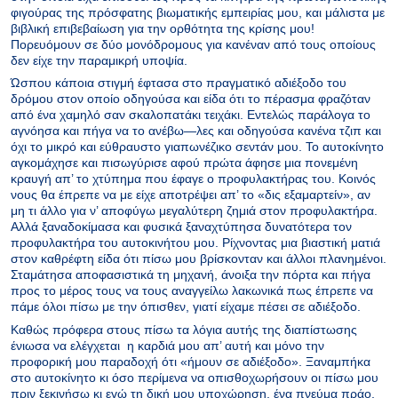
φιγούρας της πρόσφατης βιωματικής εμπειρίας μου, και μάλιστα με
βιβλική επιβεβαίωση για την ορθότητα της κρίσης μου!
Πορευόμουν σε δύο μονόδρομους για κανέναν από τους οποίους
δεν είχε την παραμικρή υποψία.
Ώσπου κάποια στιγμή έφτασα στο πραγματικό αδιέξοδο του
δρόμου στον οποίο οδηγούσα και είδα ότι το πέρασμα φραζόταν
από ένα χαμηλό σαν σκαλοπατάκι τειχάκι. Εντελώς παράλογα το
αγνόησα και πήγα να το ανέβω—λες και οδηγούσα κανένα τζιπ και
όχι το μικρό και εύθραυστο γιαπωνέζικο σεντάν μου. Το αυτοκίνητο
αγκομάχησε και πισωγύρισε αφού πρώτα άφησε μια πονεμένη
κραυγή απ’ το χτύπημα που έφαγε ο προφυλακτήρας του. Κοινός
νους θα έπρεπε να με είχε αποτρέψει απ’ το «δις εξαμαρτείν», αν
μη τι άλλο για ν’ αποφύγω μεγαλύτερη ζημιά στον προφυλακτήρα.
Αλλά ξαναδοκίμασα και φυσικά ξαναχτύπησα δυνατότερα τον
προφυλακτήρα του αυτοκινήτου μου. Ρίχνοντας μια βιαστική ματιά
στον καθρέφτη είδα ότι πίσω μου βρίσκονταν και άλλοι πλανημένοι.
Σταμάτησα αποφασιστικά τη μηχανή, άνοιξα την πόρτα και πήγα
προς το μέρος τους να τους αναγγείλω λακωνικά πως έπρεπε να
πάμε όλοι πίσω με την όπισθεν, γιατί είχαμε πέσει σε αδιέξοδο.
Καθώς πρόφερα στους πίσω τα λόγια αυτής της διαπίστωσης
ένιωσα να ελέγχεται η καρδιά μου απ’ αυτή και μόνο την
προφορική μου παραδοχή ότι «ήμουν σε αδιέξοδο». Ξαναμπήκα
στο αυτοκίνητο κι όσο περίμενα να οπισθοχωρήσουν οι πίσω μου
πριν ξεκινήσω κι εγώ τη δική μου υποχώρηση, ένα πνεύμα πράο,