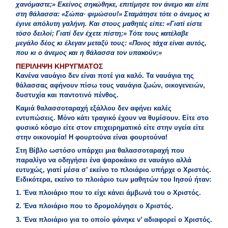
χανόμαστε;» Εκείνος σηκώθηκε, επιτίμησε τον άνεμο και είπε
στη θάλασσα: «Σώπα· φιμώσου!» Σταμάτησε τότε ο άνεμος κι
έγινε απόλυτη γαλήνη. Και στους μαθητές είπε: «Γιατί είστε
τόσο δειλοί; Γιατί δεν έχετε πίστη;» Τότε τους κατέλαβε
μεγάλο δέος κι έλεγαν μεταξύ τους: «Ποιος τάχα είναι αυτός,
που κι ο άνεμος και η θάλασσα τον υπακούν;»
ΠΕΡΙΛΗΨΗ ΚΗΡΥΓΜΑΤΟΣ
Κανένα ναυάγιο δεν είναι ποτέ για καλό. Τα ναυάγια της
θάλασσας αφήνουν πίσω τους ναυάγια ζωών, οικογενειών,
δυστυχία και παντοτινό πένθος.
Καμιά θαλασσοταραχή εξάλλου δεν αφήνει καλές
εντυπώσεις. Μόνο κάτι τραγικό έχουν να θυμίσουν. Είτε στο
φυσικό κόσμο είτε στον επιχειρηματικό είτε στην υγεία είτε
στην οικονομία! Η φουρτούνα είναι φουρτούνα!
Στη Βίβλο ωστόσο υπάρχει μια θαλασσοταραχή που
παραλίγο να οδηγήσει ένα ψαροκάικο σε ναυάγιο αλλά
ευτυχώς, γιατί μέσα σ’ εκείνο το πλοιάριο υπήρχε ο Χριστός.
Ειδικότερα, εκείνο το πλοιάριο των μαθητών του Ιησού ήταν:
1. Ένα πλοιάριο που το είχε κάνει άμβωνά του ο Χριστός.
2. Ένα πλοιάριο που το δρομολόγησε ο Χριστός.
3. Ένα πλοιάριο για το οποίο φάνηκε ν’ αδιαφορεί ο Χριστός.