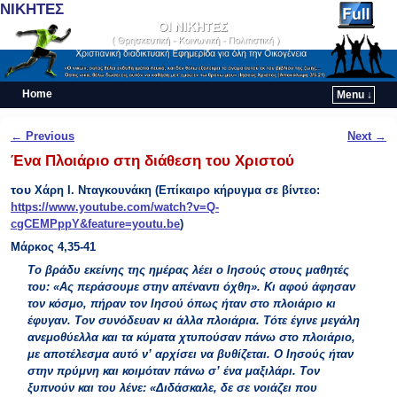
ΝΙΚΗΤΕΣ
Home
Menu ↓
Skip to primary content
Skip to secondary content
Post navigation
←
Previous
Next
→
Ένα Πλοιάριο στη διάθεση του Χριστού
του
Χάρη Ι. Νταγκουνάκη (Επίκαιρο κήρυγμα σε βίντεο:
https://www.youtube.com/watch?v=Q-
cgCEMPppY&feature=youtu.be
)
Μάρκος 4,35-41
Το βράδυ εκείνης της ημέρας λέει ο Ιησούς στους μαθητές
του: «Ας περάσουμε στην απέναντι όχθη». Κι αφού άφησαν
τον κόσμο, πήραν τον Ιησού όπως ήταν στο πλοιάριο κι
έφυγαν. Τον συνόδευαν κι άλλα πλοιάρια. Τότε έγινε μεγάλη
ανεμοθύελλα και τα κύματα χτυπούσαν πάνω στο πλοιάριο,
με αποτέλεσμα αυτό ν’ αρχίσει να βυθίζεται. Ο Ιησούς ήταν
στην πρύμνη και κοιμόταν πάνω σ’ ένα μαξιλάρι. Τον
ξυπνούν και του λένε: «Διδάσκαλε, δε σε νοιάζει που