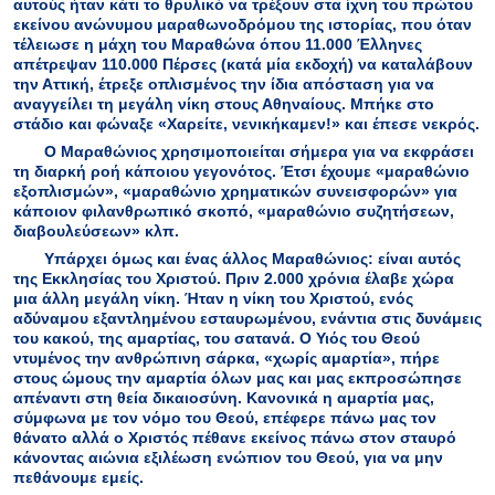
αυτούς ήταν κάτι το θρυλικό να τρέξουν στα ίχνη του πρώτου
εκείνου ανώνυμου μαραθωνοδρόμου της ιστορίας, που όταν
τέλειωσε η μάχη του Μαραθώνα όπου 11.000 Έλληνες
απέτρεψαν 110.000 Πέρσες (κατά μία εκδοχή) να καταλάβουν
την Αττική, έτρεξε οπλισμένος την ίδια απόσταση για να
αναγγείλει τη μεγάλη νίκη στους Αθηναίους. Μπήκε στο
στάδιο και φώναξε «Χαρείτε, νενικήκαμεν!» και έπεσε νεκρός.
Ο Μαραθώνιος χρησιμοποιείται σήμερα για να εκφράσει
τη διαρκή ροή κάποιου γεγονότος. Έτσι έχουμε «μαραθώνιο
εξοπλισμών», «μαραθώνιο χρηματικών συνεισφορών» για
κάποιον φιλανθρωπικό σκοπό, «μαραθώνιο συζητήσεων,
διαβουλεύσεων» κλπ.
Υπάρχει όμως και ένας άλλος Μαραθώνιος: είναι αυτός
της Εκκλησίας του Χριστού. Πριν 2.000 χρόνια έλαβε χώρα
μια άλλη μεγάλη νίκη. Ήταν η νίκη του Χριστού, ενός
αδύναμου εξαντλημένου εσταυρωμένου, ενάντια στις δυνάμεις
του κακού, της αμαρτίας, του σατανά. Ο Υιός του Θεού
ντυμένος την ανθρώπινη σάρκα, «χωρίς αμαρτία», πήρε
στους ώμους την αμαρτία όλων μας και μας εκπροσώπησε
απέναντι στη θεία δικαιοσύνη. Κανονικά η αμαρτία μας,
σύμφωνα με τον νόμο του Θεού, επέφερε πάνω μας τον
θάνατο αλλά ο Χριστός πέθανε εκείνος πάνω στον σταυρό
κάνοντας αιώνια εξιλέωση ενώπιον του Θεού, για να μην
πεθάνουμε εμείς.