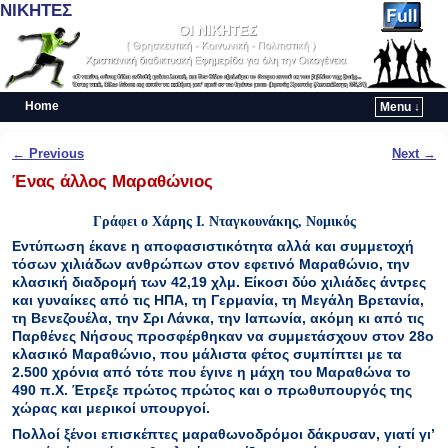
ΝΙΚΗΤΕΣ
Home
Menu ↓
Skip to primary content
Skip to secondary content
Post navigation
←
Previous
Next
→
Ένας άλλος Μαραθώνιος
Γράφει ο Χάρης Ι. Νταγκουνάκης, Νομικός
Εντύπωση έκανε η αποφασιστικότητα αλλά και συμμετοχή
τόσων χιλιάδων ανθρώπων στον εφετινό Μαραθώνιο, την
κλασική διαδρομή των 42,19 χλμ. Είκοσι δύο χιλιάδες άντρες
και γυναίκες από τις ΗΠΑ, τη Γερμανία, τη Μεγάλη Βρετανία,
τη Βενεζουέλα, την Σρι Λάνκα, την Ιαπωνία, ακόμη κι από τις
Παρθένες Νήσους προσφέρθηκαν να συμμετάσχουν στον 28ο
κλασικό Μαραθώνιο, που μάλιστα φέτος συμπίπτει με τα
2.500 χρόνια από τότε που έγινε η μάχη του Μαραθώνα το
490 π.Χ. Έτρεξε πρώτος πρώτος και ο πρωθυπουργός της
χώρας και μερικοί υπουργοί.
Πολλοί ξένοι επισκέπτες μαραθωνοδρόμοι δάκρυσαν, γιατί γι’