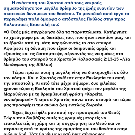
Η ανάσταση του Χριστού από τους νεκρούς
σηματοδότησε τον μεγάλο θρίαμβο της ζωής εναντίον των
σκοτεινών δυνάμεων του θανάτου. Το μοναδικό αυτό έργο το
περιγράφει πολύ όμορφα ο απόστολος Παύλος στην προς
Κολοσσαείς Επιστολή του:
«Ο Θεός μάς συγχώρησε όλα τα παραπτώματα. Κατήργησε
το χρεόγραφο με τις διατάξεις του, που ήταν εναντίον μας, και
το έβγαλε από τη μέση καρφώνοντάς το στο σταυρό.
Αφαίρεσε τη δύναμη που είχαν οι δαιμονικές αρχές και
εξουσίες και τις διαπόμπεψε, σέρνοντάς τες νικημένες στο
θρίαμβο του σταυρού του Χριστού» Κολοσσαείς 2:13-15 –
Νέα
Μετάφραση της Βίβλου
).
Τώρα πρέπει αυτή η μεγάλη νίκη να διακηρυχθεί σε όλο
τον κόσμο. Και ο Χριστός ανέθεσε στην Εκκλησία του αυτή
την αποστολή. Κι από τότε μέχρι σήμερα, δυο χιλιάδες
χρόνια τώρα η Εκκλησία του Χριστού τρέχει τον μεγάλο της
Μαραθώνιο με τη θριαμβευτική φράση «Χαρείτε,
νενικήκαμεν!» Νίκησε ο Χριστός πάνω στον σταυρό και τώρα
μας προσφέρει την αιώνια ζωή εντελώς δωρεάν.
Έχεις δεχτεί φίλε μου αυτή την προσφορά του Θεού;
Τώρα που διαβάζεις αυτές τις γραμμές μπορείς να
επικαλεστείς τη χάρη και τη συγχώρηση του Θεού και να
περάσεις από το κράτος της αμαρτίας και του θανάτου στην
αιώνια ζωή. Τότε θα γίνεις κι εσύ ένας σύγχρονος