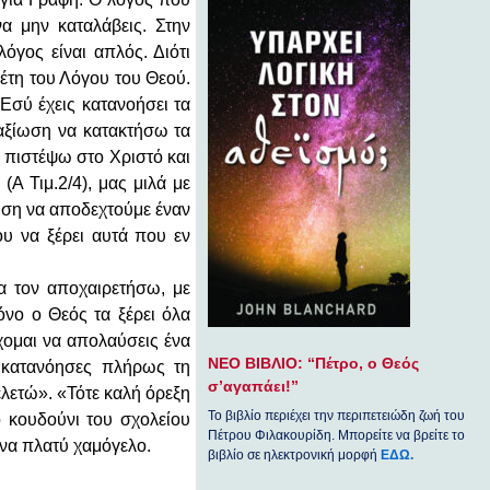
να μην καταλάβεις. Στην
όγος είναι απλός. Διότι
λέτη του Λόγου του Θεού.
«Εσύ έχεις κατανοήσει τα
 αξίωση να κατακτήσω τα
α πιστέψω στο Χριστό και
Α Τιμ.2/4), μας μιλά με
ίωση να αποδεχτούμε έναν
υ να ξέρει αυτά που εν
α τον αποχαιρετήσω, με
όνο ο Θεός τα ξέρει όλα
χομαι να απολαύσεις ένα
ΝΕΟ ΒΙΒΛΙΟ: “Πέτρο, ο Θεός
 κατανόησες πλήρως τη
σ’αγαπάει!”
ελετώ». «Τότε καλή όρεξη
Το βιβλίο περιέχει την περιπετειώδη ζωή του
ο κουδούνι του σχολείου
Πέτρου Φιλακουρίδη. Μπορείτε να βρείτε το
ένα πλατύ χαμόγελο.
βιβλίο σε ηλεκτρονική μορφή
ΕΔΩ.