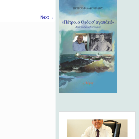
Next
→