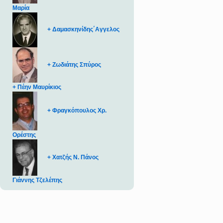
Μαρία
+ Δαμασκηνίδης΄Αγγελος
+ Ζωδιάτης Σπύρος
+ Πέην Μαυρίκιος
+ Φραγκόπουλος Χρ.
Ορέστης
+ Χατζής Ν. Πάνος
Γιάννης Τζελέπης