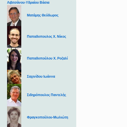
Λιβιτσάνου-Υδραίου Βάσια
Ματάμης Θεόδωρος
Παπαδοπουλος Χ. Νίκος
Παπαδοπούλου Χ. Ροζαλί
Σαχινίδου Ιωάννα
Σιδηρόπουλος Παντελής
Φραγκοπούλου-Μωλιώτη