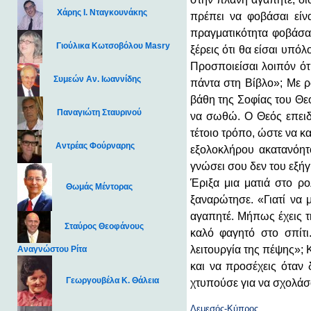
Χάρης Ι. Νταγκουνάκης
πρέπει να φοβάσαι είνα
πραγματικότητα φοβάσαι
Γιούλικα Κωτσοβόλου Masry
ξέρεις ότι θα είσαι υπό
Προσποιείσαι λοιπόν ότι
Συμεών Αν. Ιωαννίδης
πάντα στη Βίβλο»; Με ρ
βάθη της Σοφίας του Θεο
Παναγιώτη Σταυρινού
να σωθώ. Ο Θεός επειδή
τέτοιο τρόπο, ώστε να κ
Αντρέας Φούρναρης
εξολοκλήρου ακατανόητ
γνώσει σου δεν του εξή
Έριξα μια ματιά στο ρ
Θωμάς Μέντορας
ξαναρώτησε. «Γιατί να 
αγαπητέ. Μήπως έχεις τ
Σταύρος Θεοφάνους
καλό φαγητό στο σπίτ
λειτουργία της πέψης»; 
Αναγνώστου Ρίτα
και να προσέχεις όταν 
Γεωργουβέλα Κ. Θάλεια
χτυπούσε για να σχολάσο
Λεμεσός-Κύπρος