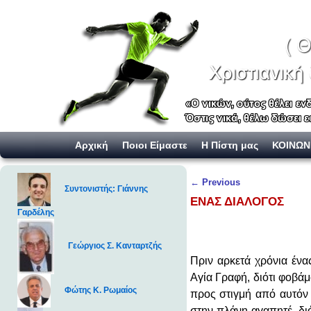
Skip to primary content
Skip to secondary content
Αρχική
Ποιοι Είμαστε
Η Πίστη μας
ΚΟΙΝΩΝ
Post navigation
←
Previous
Συντονιστής: Γιάννης
ΕΝΑΣ ΔΙΑΛΟΓΟΣ
Γαρδέλης
Γεώργιος Σ. Κανταρτζής
Πριν αρκετά χρόνια ένα
Αγία Γραφή, διότι φοβά
Φώτης Κ. Ρωμαίος
προς στιγμή από αυτόν 
στην πλάνη αγαπητέ, δι