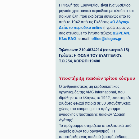
Η Φωνή του Ευαγγελίου είναι ένα
56
σέλιδο
μηνιαίο χριστιανικό περιοδικό με πλούσια και
ποικίλη ύλη, που εκδίδεται συνεχώς από το
από το 1942 από τις Εκδόσεις
«Ο Λόγος».
Δείτε το περιοδικό online
ή γράψτε μας να
σας στείλουμε το έντυπο τεύχος
ΔΩΡΕΑΝ.
Κλικ ΕΔΩ:
e-mail:
office@ologos.gr
Τηλέφωνο: 210-4834214 (εσωτερικό 15)
Γράψτε: Η ΦΩΝΗ ΤΟΥ ΕΥΑΓΓΕΛΙΟΥ,
Τ.Θ.254, ΚΟΡΩΠΙ 19400
Υποστήριξη παιδιών τρίτου κόσμου
Ο ανθρωπιστικός μη κερδοσκοπικός
οργανισμός της ΑΜG International, που
ιδρύθηκε από έλληνες το 1942, υποστηρίζει
χιλιάδες φτωχά παιδιά σε 30 υπανάπτυκτες
χώρες του κόσμου, με το πρόγραμμα
ανάδοχης υποστήριξης παιδιών “Δράση
Αγάπης”.
Το πρόγραμμα στηρίζεται αποκλειστικά από
δωρεές φίλων του οργανισμού . Η
υποστήριξη ενός παιδιού (τροφή, ένδυση,