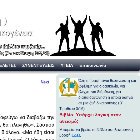
ΕΛΕΤΕΣ
ΣΥΝΕΝΤΕΥΞΕΙΣ
ΥΓΕΙΑ
Επικοινωνία
Όλη η Γραφή είναι θεόπνευστη και
Next
→
ωφέλιμη για διδασκαλία, για
έλεγχο, για διόρθωση, για
διαπαιδαγώγηση η οποία οδηγεί
σε μια ζωή δικαιοσύνης (Β΄
Τιμοθέου 3/16)
Βιβλίο: Υπάρχει λογική στον
Αποφεύγω να διαβάζω την
αθεϊσμό;
τε θα πλανηθώ». Σάστισα
Μπορείτε να βρείτε το βιβλίο σε ηλεκτρονική
 διάλογο. «Μα ήδη είσαι
μορφή
ΕΔΩ
.
Αγία Γραφή. Ο λόγος που