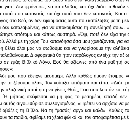
ι γιατί δεν φρόντισες να καταλάβεις και όχι διότι πιθανόν 
 αυτά που κατανοείς και όχι αυτά που δεν κατανοείς. Και ο λ
λογος στο Θεό, αν δεν εφαρμόσεις αυτά που κατάλαβες με τη με
 δεν καταλαβαίνεις, για να αποκοιμίσεις τη συνείδησή σου». 
ώτησε απότομα και κάπως αυστηρά. «Όχι, ποτέ δεν είχα την
ύ. Αλλά με τη χάρη Του κατανόησα όσα μου χρειάζονται, για ν
 θέλει όλοι μας να σωθούμε και να γνωρίσουμε την αλήθεια (
αταλαβαίνουμε. Διαφορετικά θα ήταν παράλογος αν είχε την αξ
ο σε εμάς Βιβλικό Λόγο. Εσύ θα αξίωνες από ένα μαθητή σο
γησες»;
ολόι μου που έδειχνε μεσημέρι. Αλλά καθώς ήμουν έτοιμος ν
μην τα ξέρουμε όλα»; Τον κοίταξα κατάματα και είπα. «Διότι μ
ην αλαζονική απαίτηση να γίνεις Θεός; Γεια σου λοιπόν και εύ
ι. ΄Η μήπως σκέφτεσαι να μη φας το μεσημέρι, επειδή δεν
Κι αυτός σιγοψιθύρισε συλλογισμένος. «Πρέπει να αρχίσω να μ
διαβάζεις τη Βίβλο. Να τη “μασάς” αργά και καλά». Καθώς τ
υν τα παιδιά, σφίξαμε τα χέρια φιλικά και τον αποχαιρέτισα με 