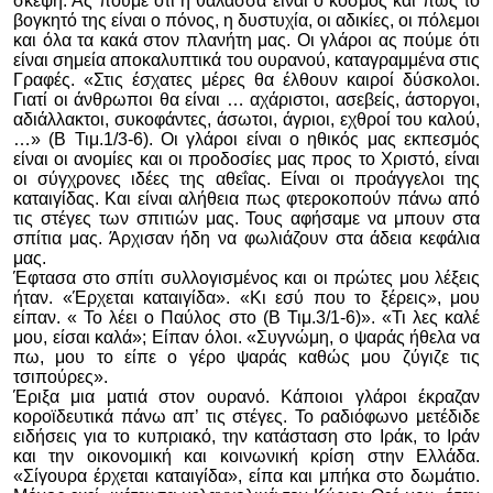
σκέψη. Ας πούμε ότι η θάλασσα είναι ο κόσμος και πως το
βογκητό της είναι ο πόνος, η δυστυχία, οι αδικίες, οι πόλεμοι
και όλα τα κακά στον πλανήτη μας. Οι γλάροι ας πούμε ότι
είναι σημεία αποκαλυπτικά του ουρανού, καταγραμμένα στις
Γραφές. «Στις έσχατες μέρες θα έλθουν καιροί δύσκολοι.
Γιατί οι άνθρωποι θα είναι … αχάριστοι, ασεβείς, άστοργοι,
αδιάλλακτοι, συκοφάντες, άσωτοι, άγριοι, εχθροί του καλού,
…» (Β Τιμ.1/3-6). Οι γλάροι είναι ο ηθικός μας εκπεσμός
είναι οι ανομίες και οι προδοσίες μας προς το Χριστό, είναι
οι σύγχρονες ιδέες της αθεΐας. Είναι οι προάγγελοι της
καταιγίδας. Και είναι αλήθεια πως φτεροκοπούν πάνω από
τις στέγες των σπιτιών μας. Τους αφήσαμε να μπουν στα
σπίτια μας. Άρχισαν ήδη να φωλιάζουν στα άδεια κεφάλια
μας.
Έφτασα στο σπίτι συλλογισμένος και οι πρώτες μου λέξεις
ήταν. «Έρχεται καταιγίδα». «Κι εσύ που το ξέρεις», μου
είπαν. « Το λέει ο Παύλος στο (Β Τιμ.3/1-6)». «Τι λες καλέ
μου, είσαι καλά»; Είπαν όλοι. «Συγνώμη, ο ψαράς ήθελα να
πω, μου το είπε ο γέρο ψαράς καθώς μου ζύγιζε τις
τσιπούρες».
Έριξα μια ματιά στον ουρανό. Κάποιοι γλάροι έκραζαν
κοροϊδευτικά πάνω απ’ τις στέγες. Το ραδιόφωνο μετέδιδε
ειδήσεις
για το κυπριακό, την κατάσταση στο Ιράκ, το Ιράν
και την οικονομική και κοινωνική κρίση στην Ελλάδα.
«Σίγουρα έρχεται καταιγίδα», είπα και μπήκα στο δωμάτιο.