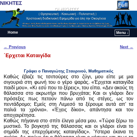
ΝΙΚΗΤΕΣ
Home
Menu ↓
Skip to primary content
Skip to secondary content
Post navigation
←
Previous
Next
→
΄Ερχεται Καταιγίδα
Γράφει ο Παναγιώτης Σταυρινού, Μαθηματικός
Καθώς έβαζε τις τσιπούρες στο ζύγι, μου είπε με μια
σιγουριά στη φωνή του ο γέρο ψαράς. «Έρχεται καταιγίδα
παιδί μου». «Κι εσύ που το ξέρεις», του είπα. «Δεν ακούς τη
θάλασσα στο ακρωτήρι που βρυχάται; Και οι γλάροι δεν
πρόσεξες πως πετούν πάνω από τις στέγες, ως τον
πεντάδρομο; Εμείς στη Λεμεσό τα ξέρουμε αυτά απ’ τα
παλιά τα χρόνια». «Έχεις δίκιο», απάντησα και τον
αποχαιρέτησα.
Καθώς πήγαινα στο σπίτι έλεγα μέσα μου. «Τώρα ξέρω το
μυστικό. Το βογκητό της θάλασσας και οι γλάροι είναι το
σημάδι της επερχόμενης καταιγίδας». Ύστερα έκανα τη