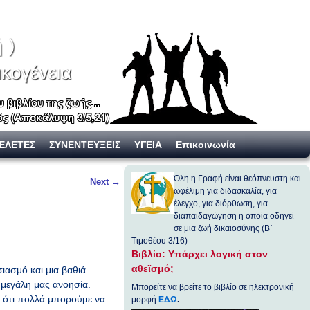
ΕΛΕΤΕΣ
ΣΥΝΕΝΤΕΥΞΕΙΣ
ΥΓΕΙΑ
Επικοινωνία
Όλη η Γραφή είναι θεόπνευστη και
Next
→
ωφέλιμη για διδασκαλία, για
έλεγχο, για διόρθωση, για
διαπαιδαγώγηση η οποία οδηγεί
σε μια ζωή δικαιοσύνης (Β΄
Τιμοθέου 3/16)
Βιβλίο: Υπάρχει λογική στον
αθεϊσμό;
ιασμό και μια βαθιά
μεγάλη μας ανοησία.
Μπορείτε να βρείτε το βιβλίο σε ηλεκτρονική
, ότι πολλά μπορούμε να
μορφή
ΕΔΩ
.