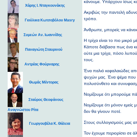
κάνουμε. Υπάρχουν ίσως κα
Χάρης Ι. Νταγκουνάκης
Ακριβώς την παντελή αδυνα
τρόπο.
Γιούλικα Κωτσοβόλου Masry
Άνθρωπε, μπορείς να κάνεις 
Συμεών Αν. Ιωαννίδης
Η τρίχα είναι το πιο μικρό
Κάποτε διάβασα πως ένα κε
Παναγιώτη Σταυρινού
ούτε μια τρίχα, πόσο λυπού
τους.
Αντρέας Φούρναρης
Ένα παλιό κεφαλαιώδες απ
ψυχών μας. Ένα ψέμα που το 
Θωμάς Μέντορας
πολυσύνθετο και συνυφασμέ
Νομίζουμε ότι μπορούμε π
Σταύρος Θεοφάνους
Νομίζουμε ότι μόνον εμείς 
Αναγνώστου Ρίτα
δεν θα γίνουν ποτέ.
Στους συλλογισμούς μας απο
Γεωργουβέλα Κ. Θάλεια
Τον έχουμε περιορίσει σε ά