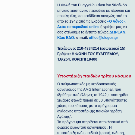
Η Φωνή του Ευαγγελίου είναι ένα
56
σέλιδο
μηνιαίο χριστιανικό περιοδικό με πλούσια και
ποικίλη ύλη, που εκδίδεται συνεχώς από το
από το 1942 από τις Εκδόσεις
«Ο Λόγος».
Δείτε το περιοδικό online
ή γράψτε μας να
σας στείλουμε το έντυπο τεύχος
ΔΩΡΕΑΝ.
Κλικ ΕΔΩ:
e-mail:
office@ologos.gr
Τηλέφωνο: 210-4834214 (εσωτερικό 15)
Γράψτε: Η ΦΩΝΗ ΤΟΥ ΕΥΑΓΓΕΛΙΟΥ,
Τ.Θ.254, ΚΟΡΩΠΙ 19400
Υποστήριξη παιδιών τρίτου κόσμου
Ο ανθρωπιστικός μη κερδοσκοπικός
οργανισμός της ΑΜG International, που
ιδρύθηκε από έλληνες το 1942, υποστηρίζει
χιλιάδες φτωχά παιδιά σε 30 υπανάπτυκτες
χώρες του κόσμου, με το πρόγραμμα
ανάδοχης υποστήριξης παιδιών “Δράση
Αγάπης”.
Το πρόγραμμα στηρίζεται αποκλειστικά από
δωρεές φίλων του οργανισμού . Η
υποστήριξη ενός παιδιού (τροφή, ένδυση,