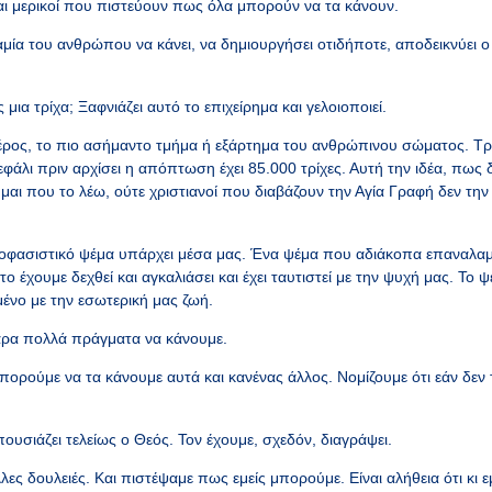
ι μερικοί που πιστεύουν πως όλα μπορούν να τα κάνουν.
μία του ανθρώπου να κάνει, να δημιουργήσει οτιδήποτε, αποδεικνύει ο
μια τρίχα; Ξαφνιάζει αυτό το επιχείρημα και γελοιοποιεί.
 μέρος, το πιο ασήμαντο τμήμα ή εξάρτημα του ανθρώπινου σώματος. Τ
φάλι πριν αρχίσει η απόπτωση έχει 85.000 τρίχες. Αυτή την ιδέα, πως
μαι που το λέω, ούτε χριστιανοί που διαβάζουν την Αγία Γραφή δεν τη
οφασιστικό ψέμα υπάρχει μέσα μας. Ένα ψέμα που αδιάκοπα επαναλαμ
έχουμε δεχθεί και αγκαλιάσει και έχει ταυτιστεί με την ψυχή μας. Το ψ
νο με την εσωτερική μας ζωή.
άρα πολλά πράγματα να κάνουμε.
μπορούμε να τα κάνουμε αυτά και κανένας άλλος. Νομίζουμε ότι εάν δεν 
υσιάζει τελείως ο Θεός. Τον έχουμε, σχεδόν, διαγράψει.
λλες δουλειές. Και πιστέψαμε πως εμείς μπορούμε. Είναι αλήθεια ότι κι