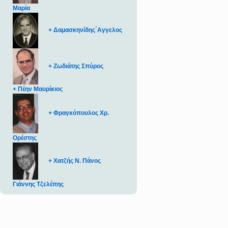
Μαρία
+ Δαμασκηνίδης΄Αγγελος
+ Ζωδιάτης Σπύρος
+ Πέην Μαυρίκιος
+ Φραγκόπουλος Χρ.
Ορέστης
+ Χατζής Ν. Πάνος
Γιάννης Τζελέπης