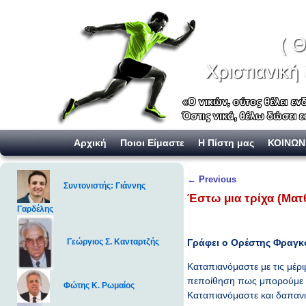
Skip to primary content
Skip to secondary content
Αρχική
Ποιοι Είμαστε
Η Πίστη μας
ΚΟΙΝΩΝ
Post navigation
←
Previous
Συντονιστής: Γιάννης
Έστω μια τρίχα (Ματθ
Γαρδέλης
Γράφει ο Ορέστης Φραγ
Γεώργιος Σ. Κανταρτζής
Καταπιανόμαστε με τις μέρι
πεποίθηση πως μπορούμε πά
Φώτης Κ. Ρωμαίος
Καταπιανόμαστε και δαπανι