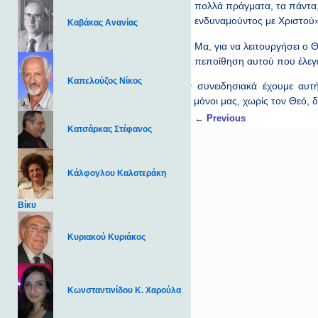
πολλά πράγματα, τα πάντα, 
ενδυναμούντος με Χριστού»
Καβάκας Ανανίας
Μα, για να λειτουργήσει ο 
πεποίθηση αυτού που έλεγε 
Καπελούζος Νίκος
Και όταν συνειδησιακά έχουμε αυτή
Διαφορετικά, μόνοι μας, χωρίς τον Θεό,
Post navigation
←
Previous
Κατσάρκας Στέφανος
Κάλφογλου Καλοτεράκη
Βίκυ
Κυριακού Κυριάκος
Κωνσταντινίδου Κ. Χαρούλα