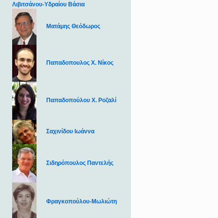
Λιβιτσάνου-Υδραίου Βάσια
Ματάμης Θεόδωρος
Παπαδοπουλος Χ. Νίκος
Παπαδοπούλου Χ. Ροζαλί
Σαχινίδου Ιωάννα
Σιδηρόπουλος Παντελής
Φραγκοπούλου-Μωλιώτη