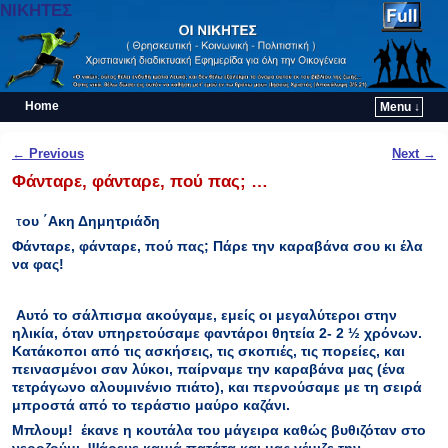
ΝΙΚΗΤΕΣ
Home
Menu ↓
Skip to primary content
Skip to secondary content
Post navigation
←
Previous
Next
→
Φάνταρε, φάνταρε, πού πας; …
τ
ου ΄Ακη Δημητριάδη
Φάνταρε, φάνταρε, πού πας; Πάρε την καραβάνα σου κι έλα
να φας!
Αυτό το σάλπισμα ακούγαμε, εμείς οι μεγαλύτεροι στην
ηλικία, όταν υπηρετούσαμε φαντάροι θητεία 2- 2 ½ χρόνων.
Κατάκοποι από τις ασκήσεις, τις σκοπιές, τις πορείες, και
πεινασμένοι σαν λύκοι, παίρναμε την καραβάνα μας (ένα
τετράγωνο αλουμινένιο πιάτο), και περνούσαμε με τη σειρά
μπροστά από το τεράστιο μαύρο καζάνι.
Μπλουμ! έκανε η κουτάλα του μάγειρα καθώς βυθιζόταν στο
νεροζούμι. Ψάρευε καμιά πατάτα και μας γέμιζε την