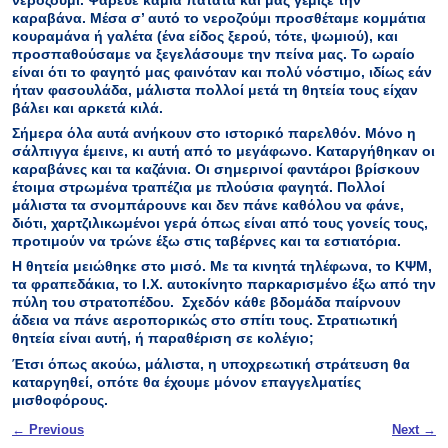
καραβάνα. Μέσα σ’ αυτό το νεροζούμι προσθέταμε κομμάτια
κουραμάνα ή γαλέτα (ένα είδος ξερού, τότε, ψωμιού), και
προσπαθούσαμε να ξεγελάσουμε την πείνα μας. Το ωραίο
είναι ότι το φαγητό μας φαινόταν και πολύ νόστιμο, ιδίως εάν
ήταν φασουλάδα, μάλιστα πολλοί μετά τη θητεία τους είχαν
βάλει και αρκετά κιλά.
Σήμερα όλα αυτά ανήκουν στο ιστορικό παρελθόν. Μόνο η
σάλπιγγα έμεινε, κι αυτή από το μεγάφωνο. Καταργήθηκαν οι
καραβάνες και τα καζάνια. Οι σημερινοί φαντάροι βρίσκουν
έτοιμα στρωμένα τραπέζια με πλούσια φαγητά. Πολλοί
μάλιστα τα σνομπάρουνε και δεν πάνε καθόλου να φάνε,
διότι, χαρτζιλικωμένοι γερά όπως είναι από τους γονείς τους,
προτιμούν να τρώνε έξω στις ταβέρνες και τα εστιατόρια.
Η θητεία μειώθηκε στο μισό. Με τα κινητά τηλέφωνα, το ΚΨΜ,
τα φραπεδάκια, το Ι.Χ. αυτοκίνητο παρκαρισμένο έξω από την
πύλη του στρατοπέδου. Σχεδόν κάθε βδομάδα παίρνουν
άδεια να πάνε αεροπορικώς στο σπίτι τους. Στρατιωτική
θητεία είναι αυτή, ή παραθέριση σε κολέγιο;
Έτσι όπως ακούω, μάλιστα, η υποχρεωτική στράτευση θα
καταργηθεί, οπότε θα έχουμε μόνον επαγγελματίες
μισθοφόρους.
Post navigation
←
Previous
Next
→