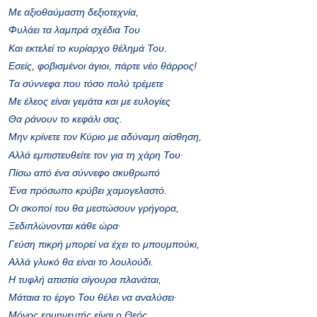
Με αξιοθαύμαστη δεξιοτεχνία,
Φυλάει τα λαμπρά σχέδια Του
Και εκτελεί το κυρίαρχο θέλημά Του.
Εσείς, φοβισμένοι άγιοι, πάρτε νέο θάρρος!
Τα σύννεφα που τόσο πολύ τρέμετε
Με έλεος είναι γεμάτα και με ευλογίες
Θα ράνουν το κεφάλι σας.
Μην κρίνετε τον Κύριο με αδύναμη αίσθηση,
Αλλά εμπιστευθείτε τον για τη χάρη Του∙
Πίσω από ένα
σύννεφο σκυθρωπό
Ένα πρόσωπο κρύβει χαμογελαστό.
Οι σκοποί του θα μεστώσουν γρήγορα,
Ξεδιπλώνονται κάθε ώρα∙
Γεύση πικρή μπορεί να έχει το μπουμπούκι,
Αλλά γλυκό θα είναι το λουλούδι.
Η τυφλή απιστία σίγουρα πλανάται,
Μάταια το έργο Του θέλει να αναλύσει∙
Μόνος ερμηνευτής είναι ο Θεός,