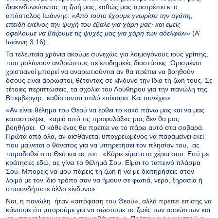
διακινδυνεύοντας τη ζωή μας, καθώς μας προτρέπει κι ο
απόστολος Ιωάννης:
«Aπό τούτο έχουμε γνωρίσει την αγάπη,
επειδή εκείνος την ψυχή του έβαλε για χάρη μας· και εμείς
οφείλουμε να βάζουμε τις ψυχές μας για χάρη των αδελφών»
(Α’
Ιωάννη 3:16).
Τα τελευταία χρόνια ακούμε συνεχώς για λοιμογόνους ιούς γρίπης,
που μολύνουν ανθρώπους σε επιδημικές διαστάσεις. Ορισμένοι
χριστιανοί μπορεί να αναρωτιούνται αν θα πρέπει να βοηθούν
όσους είναι άρρωστοι, θέτοντας σε κίνδυνο την ίδια τη ζωή τους. Σε
τέτοιες περιπτώσεις, τα σχόλια του Λούθηρου για την πανώλη της
Βιτεμβέργης, καθίστανται πολύ επίκαιρα. Και συνέχισε:
«Αν είναι θέλημα του Θεού να έρθει το κακό πάνω μας και να μας
καταστρέψει, καμιά από τις προφυλάξεις μας δεν θα μας
βοηθήσει. Ο κάθε ένας θα πρέπει να το πάρει αυτό στα σοβαρά.
Πρώτα από όλα, αν αισθάνεται υποχρεωμένος να παραμείνει εκεί
που μαίνεται ο θάνατος για να υπηρετήσει τον πλησίον του, ας
παραδοθεί στο Θεό και ας πει: «Κύριε είμαι στα χέρια σου. Εσύ με
κράτησες εδώ, ας γίνει το θέλημά Σου. Είμαι το ταπεινό πλάσμα
Σου. Μπορείς να μου πάρεις τη ζωή ή να με διατηρήσεις στον
λοιμό με τον ίδιο τρόπο σαν να ήμουν σε φωτιά, νερό, ξηρασία ή
οποιονδήποτε άλλο κίνδυνο».
Ναι, η πανώλη ήταν «απόφαση του Θεού», αλλά πρέπει επίσης να
κάνουμε ότι μπορούμε για να σώσουμε τις ζωές των αρρώστων και