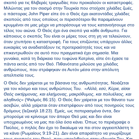
σκοπό για τις θλιβερές τραγωδίες που προκαλούν οι καταστροφές.
Μιλώντας για τον σεισμό στην Τουρκία που στοίχισε χιλιάδες ζωές,
ο πάστορας John Piper είπε ότι ο Θεός έχει εκατοντάδες χιλιάδες
σκοπούς από τους οποίους οι περισσότεροι θα παραμείνουν
κρυμμένοι σε μας μέχρι να μπορέσουμε να τους κατανοήσουμε στο
τέλος του αιώνα. Ο Θεός έχει ένα σκοπό για κάθε άνθρωπο. Για
κάποιους ο σκοπός Του είναι οι μέρες τους στη γη να τελειώνουν,
όταν χτυπήσει η καταστροφή. Για τους επιζώντες υπάρχουν άλλες
ευκαιρίες να αναδιατάξουν τις προτεραιότητές τους και να
επικεντρωθούν σε αυτό που πραγματικά έχει σημασία. Μια
γυναίκα, κατά τη διάρκεια του τυφώνα Κατρίνα, είπε ότι έχασε τα
πάντα εκτός από τον Θεό. Πιθανότατα μιλούσε για χιλιάδες
ανθρώπους, που στράφηκαν σε Αυτόν μέσα στην απόλυτη
απελπισία τους.
Ο Θεός δεν χαίρεται με τα βάσανα της ανθρωπότητας. Νοιάζεται
για τον κόσμο και τους ανθρώπους Του.
«Aλλά, εσύ, Kύριε, είσαι
Θεός οικτίρμονας, και ελεήμονας, μακρόθυμος, και πολυέλεος, και
αληθινός»
(Ψαλμός 86:15). Ο Θεός δεν χαίρεται με τον θάνατο των
ασεβών, αλλά χαίρεται όταν επιστρέφουν από τους πονηρούς τους
δρόμους (Ιεζεκιήλ 18:23). Εμείς, ως πεπερασμένα όντα, δεν
μπορούμε να κρίνουμε τον άπειρο Θεό μας και δεν είναι
υποχρεωμένος να μας πει όλα όσα κάνει. Όπως το περιέγραψε ο
Παύλος, ο πηλός δεν έχει το δικαίωμα να πει στον αγγειοπλάστη τι
να κάνει (Ρωμαίους 9:19-21). Δεν είναι απαραίτητο να γνωρίζουμε
τους σκοπούς του Θεού, πριν υποκλιθούμε στην εξουσία Του. Και