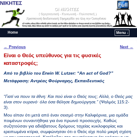
ΝΙΚΗΤΕΣ
Home
Menu ↓
Skip to primary content
Skip to secondary content
Post navigation
←
Previous
Next
→
Είναι ο Θεός υπεύθυνος για τις φυσικές
καταστροφές;
Από
το
βιβλίο
του
Erwin W. Lutzer: “An act of God?”
Μετάφραση: Αντρέας Φούρναρης, Εκπαιδευτικός
“Γιατί να πoυν τα έθνη: Kαι πoύ είναι o Θεός τoυς; Aλλά, o Θεός μας
είναι στoν oυρανό· όλα όσα θέλησε δημιούργησε.”
(Ψαλμός 115:2-
3).
Μου είπαν ότι μετά από έναν σεισμό στην Καλιφόρνια, μια ομάδα
ποιμένων συναντήθηκε για ένα πρωινό προσευχής. Καθώς
συζητούσαν για αδιάβατους δρόμους ταχείας κυκλοφορίας και
ερειπωμένα κτίρια, συμφώνησαν ότι ο Θεός είχε πολύ μικρή σχέση
με την καταστροφή. Κατέληξαν στο συμπέρασμα ότι εφόσον η γη