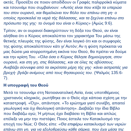
ακτές. Προσέξτε σε ποιον αποδίδουν οι Γραφές παλιρροϊκά κύματα
και τσουνάμι που συμβαίνουν:
«Aυτός είναι που κτίζει τα υπερώα
του στον ουρανό, και θεμελιώνει τον θόλο του επάνω στη γη· ο
οποίος προσκαλεί τα νερά τής θάλασσας, και τα ξεχύνει επάνω στο
πρόσωπο της γης· το όνομά του είναι ο Kύριος»
(Αμώς 9:6).
Τρίτον, αν οι ουρανοί διακηρύττουν τη δόξα του Θεού, αν είναι
αλήθεια ότι ο Κύριος αποκαλύπτει τον χαρακτήρα Του μέσω της
θετικής πλευράς της φύσης, δεν είναι λογικό ότι και οι συμφορές
της φύσης αποκαλύπτουν κάτι γι’ Αυτόν; Αν η φύση πρόκειται να
μας δώσει μια ισορροπημένη εικόνα του Θεού, θα πρέπει να δούμε
και την κρίση Του.
«Όλα όσα ο Kύριος θέλησε δημιoύργησε, στoν
oυρανό, και στη γη, στις θάλασσες, και σε όλες τις αβύσσoυς.
Aνεβάζει σύννεφα από τα ακρότατα μέρη τής γης· κάνει αστραπές για
βρoχή· βγάζει ανέμoυς από τoυς θησαυρoύς τoυ.
(Ψαλμός 135:6-
7).
Η υπογραφή του Θεού
Μετά το τσουνάμι στη Νοτιοανατολική Ασία, ένας υποτιθέμενος
χριστιανός κληρικός, ρωτήθηκε αν ο Θεός είχε κάποια σχέση με την
καταστροφή. «Όχι», απάντησε. «Το ερώτημα γιατί συνέβη, απαιτεί
γεωλογική
και όχι
θεολογική
απάντηση». Διαβάζει την ίδια Βίβλο
που διαβάζω εγώ; Ή μήπως έχει διαβάσει τη Βίβλο και απλώς
επέλεξε να μην την πιστέψει; Ποιος έστειλε τον Κατακλυσμό την
εποχή του Νώε; Ο Θεός είπε:
«Θα επιφέρω κατακλυσμό των νερών
επάνω στη γη, για να εξολοθρεύσω κάθε σάρκα, που έχει μέσα της