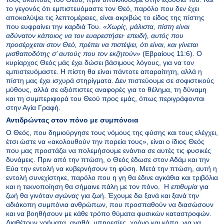
το γεγονός ότι εμπιστευόμαστε τον Θεό, παρόλο που δεν έχει
αποκαλύψει τις λεπτομέρειες, είναι ακριβώς το είδος της πίστης
που ευφραίνει την καρδιά Του.
«Xωρίς, μάλιστα, πίστη είναι
αδύνατον κάποιος να τον ευαρεστήσει· επειδή, αυτός που
προσέρχεται στον Θεό, πρέπει να πιστέψει, ότι είναι, και γίνεται
μισθαποδότης σ’ αυτούς που τον εκζητούν»
(Εβραίους 11:6). Ο
κυρίαρχος Θεός μάς έχει δώσει βάσιμους λόγους, για να τον
εμπιστευόμαστε. Η πίστη θα είναι πάντοτε απαραίτητη, αλλά η
πίστη μας έχει ισχυρά στηρίγματα. Δεν πιστεύουμε σε σοφιστικούς
μύθους, αλλά σε αξιόπιστες αναφορές για το θέλημα, τη δύναμη
και τη συμπεριφορά του Θεού προς εμάς, όπως περιγράφονται
στην Αγία Γραφή.
Αντιδρώντας στον πόνο με συμπόνοια
Ο Θεός, που δημιούργησε τους νόμους της φύσης και τους ελέγχει,
έτσι ώστε να «ακολουθούν την πορεία τους», είναι ο ίδιος Θεός
που μας προστάζει να πολεμήσουμε ενάντια σε αυτές τις φυσικές
δυνάμεις. Πριν από την πτώση, ο Θεός έδωσε στον Αδάμ και την
Εύα την εντολή να κυβερνήσουν τη φύση. Μετά την πτώση, αυτή η
εντολή συνεχίστηκε, παρόλο που η γη θα έδινε αγκάθια και τριβόλια
και η τεκνοποίηση θα σήμαινε πάλη με τον πόνο. Η
επιθυμία
για
ζωή θα γινόταν
αγώνας
για ζωή. Έχουμε δει ξανά και ξανά την
αδιάκοπη συμπόνια ανθρώπων, που προσπαθούν να διασώσουν
και να βοηθήσουν με κάθε τρόπο θύματα φυσικών καταστροφών.
Διαθέτουν χρήματα, αγαθά, υπηρεσίες, χρόνο και κόπο, για να