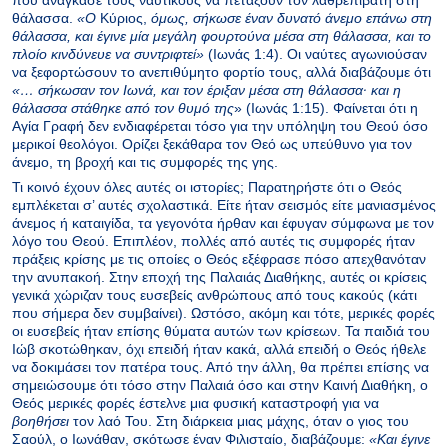
θάλασσα.
«O
Kύριος,
όμως, σήκωσε έναν δυνατό άνεμο επάνω στη
θάλασσα, και έγινε μία μεγάλη φουρτούνα μέσα στη θάλασσα, και το
πλοίο κινδύνευε να συντριφτεί»
(Ιωνάς 1:4). Οι ναύτες αγωνιούσαν
να ξεφορτώσουν το ανεπιθύμητο φορτίο τους, αλλά διαβάζουμε ότι
«… σήκωσαν τον Iωνά, και τον έριξαν μέσα στη θάλασσα· και η
θάλασσα στάθηκε από τον θυμό της
» (Ιωνάς 1:15). Φαίνεται ότι η
Αγία Γραφή δεν ενδιαφέρεται τόσο για την υπόληψη του Θεού όσο
μερικοί θεολόγοι. Ορίζει ξεκάθαρα τον Θεό ως υπεύθυνο για τον
άνεμο, τη βροχή και τις συμφορές της γης.
Τι κοινό έχουν όλες αυτές οι ιστορίες; Παρατηρήστε ότι ο Θεός
εμπλέκεται σ’ αυτές σχολαστικά. Είτε ήταν σεισμός είτε μανιασμένος
άνεμος ή καταιγίδα, τα γεγονότα ήρθαν και έφυγαν σύμφωνα με τον
λόγο του Θεού. Επιπλέον, πολλές από αυτές τις συμφορές ήταν
πράξεις κρίσης με τις οποίες ο Θεός εξέφρασε πόσο απεχθανόταν
την ανυπακοή. Στην εποχή της Παλαιάς Διαθήκης, αυτές οι κρίσεις
γενικά χώριζαν τους ευσεβείς ανθρώπους από τους κακούς (κάτι
που σήμερα δεν συμβαίνει). Ωστόσο, ακόμη και τότε, μερικές φορές
οι ευσεβείς ήταν επίσης θύματα αυτών των κρίσεων. Τα παιδιά του
Ιώβ σκοτώθηκαν, όχι επειδή ήταν κακά, αλλά επειδή ο Θεός ήθελε
να δοκιμάσει τον πατέρα τους. Από την άλλη, θα πρέπει επίσης να
σημειώσουμε ότι τόσο στην Παλαιά όσο και στην Καινή Διαθήκη, ο
Θεός μερικές φορές έστελνε μια φυσική καταστροφή για να
βοηθήσει
τον λαό Του. Στη διάρκεια μιας μάχης, όταν ο γιος του
Σαούλ, ο Ιωνάθαν, σκότωσε έναν Φιλισταίο, διαβάζουμε:
«Kαι έγινε