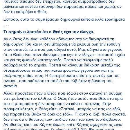
Κανένας σεισμός δεν επέρχεται, κανένας ανεμοστρόβιλος δεν
μαίνεται και κανένα τσουνάμι δεν παρασύρει πόλεις και χωριά, αν
δεν το επιτρέψει ο Θεός.
Ωστόσο, αυτό το συμπέρασμα δημιουργεί κάποια άλλα ερωτήματα
. . .
Τι σημαίνει λοιπόν ότι ο Θεός έχει τον έλεγχο;
Αν ο Θεός δεν είναι καθόλου αδύναμος στο να διαχειριστεί τη
δημιουργία Του και αν δεν μπορούμε να ρίξουμε όλη την ευθύνη
στον σατανά, τότε πού μας οδηγεί αυτό; Μας οδηγεί στο γεγονός
ότι ο Θεός είναι παντοδύναμος και έχει τον έλεγχο – και αυτό ισχύει
και για τις φυσικές καταστροφές. Πρέπει να σκεφτούμε πολύ
σοβαρά αυτό το σημείο. Πρέπει να κάνουμε διάκριση μεταξύ της
δευτερεύουσας
αιτίας των καταστροφικών γεγονότων και της
υπέρτατης
αιτίας τους. Η δευτερεύουσα αιτία της φωτιάς και του
ανέμου, που σκότωσε τα παιδιά του Ιώβ ήταν η δύναμη του
σατανά.
Αλλά, προσέξτε: ήταν ο Θεός που έδωσε στον σατανά τη δύναμη
να προξενήσει τον όλεθρο. Ο Θεός ήταν αυτός που έθεσε τα όρια
του τι μπορούσε ή δεν μπορούσε να κάνει ο σατανάς. Στην
πραγματικότητα, ο Θεός είπε: «Σατανά, μπορείς να πας ως εδώ,
όχι παραπέρα. Βάζω τα όρια ως εδώ». Γι’ αυτό ο Ιώβ, πολύ σωστά,
δεν είπε ότι ο θάνατος των παιδιών του ήταν έργο του διαβόλου.
Αντιθέτως, είπε:
«o Kύριoς έδωσε, και o Kύριoς αφαίρεσε· ας είναι
ευλoγημένo τo όνoμα τoυ Kυρίoυ!»
(Ιώβ 1:21). Επιστημονικά