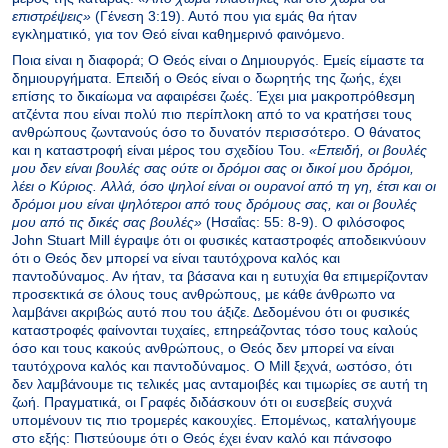
επιστρέψεις»
(Γένεση 3:19). Αυτό που για εμάς θα ήταν
εγκληματικό, για τον Θεό είναι καθημερινό φαινόμενο.
Ποια είναι η διαφορά; Ο Θεός είναι ο Δημιουργός. Εμείς είμαστε τα
δημιουργήματα. Επειδή ο Θεός είναι ο δωρητής της ζωής, έχει
επίσης το δικαίωμα να αφαιρέσει ζωές. Έχει μια μακροπρόθεσμη
ατζέντα που είναι πολύ πιο περίπλοκη από το να κρατήσει τους
ανθρώπους ζωντανούς όσο το δυνατόν περισσότερο. Ο θάνατος
και η καταστροφή είναι μέρος του σχεδίου Του.
«Eπειδή, oι βoυλές
μoυ δεν είναι βoυλές σας oύτε oι δρόμoι σας oι δικοί μου δρόμoι,
λέει o Kύριoς. Aλλά, όσo ψηλoί είναι oι oυρανoί από τη γη, έτσι και oι
δρόμoι μoυ είναι ψηλότερoι από τoυς δρόμoυς σας, και oι βoυλές
μoυ από τις δικές σας βoυλές»
(Ησαΐας: 55: 8-9). Ο φιλόσοφος
John Stuart Mill έγραψε ότι οι φυσικές καταστροφές αποδεικνύουν
ότι ο Θεός δεν μπορεί να είναι ταυτόχρονα καλός και
παντοδύναμος. Αν ήταν, τα βάσανα και η ευτυχία θα επιμερίζονταν
προσεκτικά σε όλους τους ανθρώπους, με κάθε άνθρωπο να
λαμβάνει ακριβώς αυτό που του άξιζε. Δεδομένου ότι οι φυσικές
καταστροφές φαίνονται τυχαίες, επηρεάζοντας τόσο τους καλούς
όσο και τους κακούς ανθρώπους, ο Θεός δεν μπορεί να είναι
ταυτόχρονα καλός και παντοδύναμος. Ο Μill ξεχνά, ωστόσο, ότι
δεν λαμβάνουμε τις τελικές μας ανταμοιβές και τιμωρίες σε αυτή τη
ζωή. Πραγματικά, οι Γραφές διδάσκουν ότι οι ευσεβείς συχνά
υπομένουν τις πιο τρομερές κακουχίες. Επομένως, καταλήγουμε
στο εξής: Πιστεύουμε ότι ο Θεός έχει έναν καλό και πάνσοφο