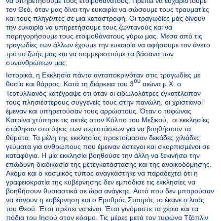
να υπηρετήσουμε τους ετοιμοθάνατους. Πρέπει να ευχαριστούμε
τον Θεό, όταν μας δίνει την ευκαιρία να σώσουμε τους τραυματίες
και τους πληγέντες σε μια καταστροφή. Οι τραγωδίες μάς δίνουν
την ευκαιρία να υπηρετήσουμε τους ζωντανούς και να
παρηγορήσουμε τους ετοιμοθάνατους γύρω μας. Μέσα από τις
τραγωδίες των άλλων έχουμε την ευκαιρία να αφήσουμε τον άνετο
τρόπο ζωής μας και να συμμεριστούμε τα βάσανα των
συνανθρώπων μας.
Ιστορικά, η Εκκλησία πάντα ανταποκρινόταν στις τραγωδίες με
ου
θυσία και θάρρος. Κατά τη διάρκεια του 3
αιώνα μ.Χ. ο
Τερτυλλιανός κατέγραψε ότι όταν οι ειδωλολάτρες εγκατέλειπαν
τους πλησιέστερους συγγενείς τους στην πανώλη, οι χριστιανοί
έμεναν και υπηρετούσαν τους αρρώστους. Όταν ο τυφώνας
Κατρίνα χτύπησε τις ακτές στον Κόλπο του Μεξικού, οι εκκλησίες
στάθηκαν στο ύψος των περιστάσεων για να βοηθήσουν τα
θύματα. Τα μέλη της εκκλησίας προετοίμασαν δεκάδες χιλιάδες
γεύματα για ανθρώπους που έμειναν άστεγοι και σκορπισμένοι σε
καταφύγια. Η μία εκκλησία βοηθούσε την άλλη να ξεκινήσει την
επώδυνη διαδικασία της μετεγκατάστασης και της ανοικοδόμησης.
Ακόμα και ο κοσμικός τύπος αναγκάστηκε να παραδεχτεί ότι η
γραφειοκρατία της κυβέρνησης δεν εμπόδισε τις εκκλησίες να
βοηθήσουν θυσιαστικά σε ώρα ανάγκης. Αυτό που δεν μπορούσαν
να κάνουν η κυβέρνηση και ο Ερυθρός Σταυρός το έκανε ο λαός
του Θεού. Έτσι πρέπει να είναι. Έτσι γινόμαστε τα χέρια και τα
πόδια του Ιησού στον κόσμο. Τις μέρες μετά τον τυφώνα Τζόπλιν