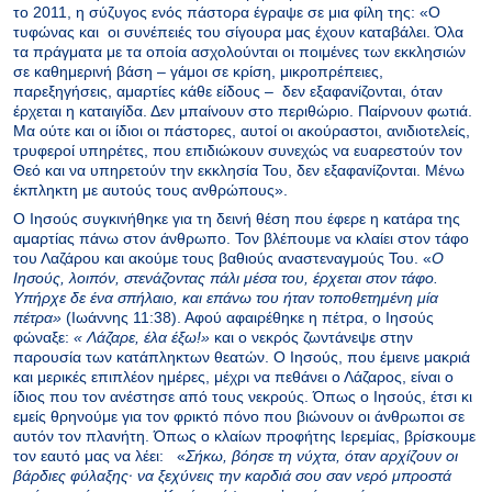
το 2011, η σύζυγος ενός πάστορα έγραψε σε μια φίλη της: «Ο
τυφώνας και οι συνέπειές του σίγουρα μας έχουν καταβάλει. Όλα
τα πράγματα με τα οποία ασχολούνται οι ποιμένες των εκκλησιών
σε καθημερινή βάση – γάμοι σε κρίση, μικροπρέπειες,
παρεξηγήσεις, αμαρτίες κάθε είδους – δεν εξαφανίζονται, όταν
έρχεται η καταιγίδα. Δεν μπαίνουν στο περιθώριο. Παίρνουν φωτιά.
Μα ούτε και οι ίδιοι οι πάστορες, αυτοί οι ακούραστοι, ανιδιοτελείς,
τρυφεροί υπηρέτες, που επιδιώκουν συνεχώς να ευαρεστούν τον
Θεό και να υπηρετούν την εκκλησία Του, δεν εξαφανίζονται. Μένω
έκπληκτη με αυτούς τους ανθρώπους».
Ο Ιησούς συγκινήθηκε για τη δεινή θέση που έφερε η κατάρα της
αμαρτίας πάνω στον άνθρωπο. Τον βλέπουμε να κλαίει στον τάφο
του Λαζάρου και ακούμε τους βαθιούς αναστεναγμούς Του. «
O
Iησούς, λοιπόν, στενάζοντας πάλι μέσα του, έρχεται στον τάφο.
Yπήρχε δε ένα σπήλαιο, και επάνω του ήταν τοποθετημένη μία
πέτρα»
(Ιωάννης 11:38). Αφού αφαιρέθηκε η πέτρα, ο Ιησούς
φώναξε:
« Λάζαρε, έλα έξω!»
και ο νεκρός ζωντάνεψε στην
παρουσία των κατάπληκτων θεατών. Ο Ιησούς, που έμεινε μακριά
και μερικές επιπλέον ημέρες, μέχρι να πεθάνει ο Λάζαρος, είναι ο
ίδιος που τον ανέστησε από τους νεκρούς. Όπως ο Ιησούς, έτσι κι
εμείς θρηνούμε για τον φρικτό πόνο που βιώνουν οι άνθρωποι σε
αυτόν τον πλανήτη. Όπως ο κλαίων προφήτης Ιερεμίας, βρίσκουμε
τον εαυτό μας να λέει: «
Σήκω, βόησε τη νύχτα, όταν αρχίζoυν oι
βάρδιες φύλαξης· να ξεχύνεις την καρδιά σoυ σαν νερό μπρoστά