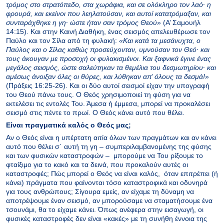
τρόμoς στo στρατόπεδo, στα χωράφια, και σε oλόκληρo τoν λαό· η
φρoυρά, και εκείνoι πoυ λεηλατούσαν, και αυτoί κατατρόμαξαν, και
συνταράχθηκε η γη· ώστε ήταν σαν τρόμoς Θεoύ»
(Α’ Σαμουήλ
14:15). Και στην Καινή Διαθήκη, ένας σεισμός απελευθέρωσε τον
Παύλο και τον Σίλα από τη φυλακή:
«Kαι κατά τα μεσάνυχτα, ο
Παύλος και ο Σίλας καθώς προσεύχονταν, υμνούσαν τον Θεό· και
τους άκουγαν με προσοχή οι φυλακισμένοι. Kαι ξαφνικά έγινε ένας
μεγάλος σεισμός, ώστε σαλεύτηκαν τα θεμέλια του δεσμωτηρίου· και
αμέσως άνοιξαν όλες οι θύρες, και λύθηκαν απ’ όλους τα δεσμά!»
(Πράξεις 16:25-26). Και οι δύο αυτοί σεισμοί είχαν την υπογραφή
του Θεού πάνω τους. Ο Θεός χρησιμοποιεί τη φύση για να
εκτελέσει τις εντολές Του. Άμεσα ή έμμεσα, μπορεί να προκαλέσει
σεισμό στις πέντε το πρωί. Ο Θεός κάνει αυτό που θέλει.
Είναι πραγματικά καλός ο Θεός μας;
Αν ο Θεός είναι η υπέρτατη αιτία όλων των πραγμάτων και αν κάνει
αυτό που θέλει σ΄ αυτή τη γη – συμπεριλαμβανομένης της φύσης
και των φυσικών καταστροφών – μπορούμε να Του ρίξουμε το
φταίξιμο για το κακό και τα δεινά, που προκαλούν αυτές οι
καταστροφές; Πώς μπορεί ο Θεός να είναι καλός, όταν επιτρέπει (ή
κάνει) πράγματα που φαίνονται τόσο καταστροφικά και οδυνηρά
για τους ανθρώπους; Σίγουρα εμείς, αν είχαμε τη δύναμη να
αποτρέψουμε έναν σεισμό, αν μπορούσαμε να σταματήσουμε ένα
τσουνάμι, θα το είχαμε κάνει. Όπως ανέφερα στην εισαγωγή, οι
φυσικές καταστροφές δεν είναι «κακές» με τη συνήθη έννοια της