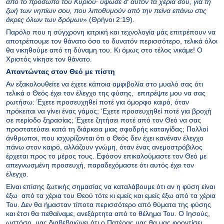
από τo πρόσωπo τoυ Kυρίoυ· ύψωσε σ’ αυτόν τα χέρια σoυ, για τη
ζωή των νηπίων σoυ, πoυ λιπoθυμoύν από την πείνα επάνω στις
άκρες όλων των δρόμων
» (Θρήνοι 2:19).
Παρόλο που η σύγχρονη ιατρική και τεχνολογία μάς επιτρέπουν να
αποτρέπουμε τον θάνατο όσο το δυνατόν περισσότερο, τελικά όλοι
θα νικηθούμε από τη δύναμη του. Κι όμως στο τέλος νικάμε! Ο
Χριστός νίκησε τον θάνατο.
Απαντώντας στον Θεό με πίστη
Αν εξακολουθείτε να έχετε κάποια αμφιβολία στο μυαλό σας ότι
τελικά ο Θεός έχει τον έλεγχο της φύσης, επιτρέψτε μου να σας
ρωτήσω: Έχετε προσευχηθεί ποτέ για όμορφο καιρό, όταν
πρόκειται να γίνει ένας γάμος; ‘Εχετε προσευχηθεί ποτέ για βροχή
σε περίοδο ξηρασίας; Έχετε ζητήσει ποτέ από τον Θεό να σας
προστατεύσει κατά τη διάρκεια μιας σφοδρής καταιγίδας; Πολλοί
άνθρωποι, που ισχυρίζονται ότι ο Θεός δεν έχει κανέναν έλεγχο
πάνω στον καιρό, αλλάζουν γνώμη, όταν ένας ανεμοστρόβιλος
έρχεται προς το μέρος τους. Εφόσον επικαλούμαστε τον Θεό με
απεγνωσμένη προσευχή, παραδεχόμαστε ότι αυτός έχει τον
έλεγχο.
Είναι επίσης ζωτικής σημασίας να καταλάβουμε ότι αν η φύση είναι
έξω από τα χέρια του Θεού τότε κι εμείς και εμείς έξω από τα χέρια
Του. Δεν θα ήμασταν τίποτα περισσότερο από θύματα της φύσης
και έτσι θα πεθαίναμε, ανεξάρτητα από το θέλημα Του. Ο Ιησούς,
ωστόσο, μας διαβεβαιώνει ότι ο Πατέρας μας θα μας φροντίσει.