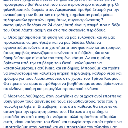
προσφέρουν βοήθεια εκεί που είναι περισσότερο απαραίτητη. Οι
φιλανθρωπικές δωρεές στον Αμερικανικό Ερυθρό Σταυρό για την
ανακούφιση των θυμάτων στην Αϊτή, σημείωσαν ρεκόρ μέσω
τηλεφωνικών γραπτών μηνυμάτων, συγκεντρώνοντας 7
εκατομμύρια δολάρια σε 24 ώρες! Αυτή είναι η στιγμή που η δόξα
του Θεού λάμπει ακόμη και στις πιο σκοτεινές περιόδους.
Ο Θεός χρησιμοποιεί τη φύση για να μας ευλογήσει και να μας
προκαλέσει, να μας θρέψει και να μας διδάξει. Θέλει να
αγωνιστούμε ενάντια στα χτυπήματα των φυσικών καταστροφών,
όπως ακριβώς αγωνιζόμαστε ενάντια στο διάβολο, ώστε να
θριαμβεύσουμε σ’ αυτόν τον πεσμένο κόσμο. Αν και η φύση
βρίσκεται υπό την επίβλεψη του Θεού, καλούμαστε να
καταπολεμήσουμε ασθένειες και επιδημίες. Μπορούμε και πρέπει
να αγωνιστούμε για καλύτερη ιατρική περίθαλψη, καθαρό νερό και
τρόφιμα για τους λιμοκτονούντες στις χώρες του Τρίτου Κόσμου.
Θα πρέπει να είμαστε πρόθυμοι να βοηθήσουμε όσους βρίσκονται
σε κίνδυνο, ακόμη και με μεγάλο προσωπικό κίνδυνο.
Ο Μαρτίνος Λούθηρος, όταν ρωτήθηκε αν οι χριστιανοί έπρεπε να
βοηθήσουν τους ασθενείς και τους ετοιμοθάνατους, τότε που η
πανώλη έπληξε τη Βιτεμβέργη, είπε ότι ο καθένας θα έπρεπε να
απαντήσει την ερώτηση μόνος του. Πίστευε ότι η επιδημία
μεταδιδόταν από πονηρά πνεύματα, αλλά πρόσθεσε: «Παρόλα
αυτά, είναι απόφαση του Θεού και τιμωρία στην οποία πρέπει να
υποταχθούμε υπομονετικά και να υπηρετούμε τον πλησίον μας,