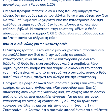
και η αιώνια δύναμή του και η θεότητα, ώστε αυτοί να είναι
αναπολόγητοι.
» (Ρωμαίους 1:20)
Θα ήταν πράγματι παράξενο αν ο Θεός που δημιούργησε τον
κόσμο, δεν μπορούσε και να τον ελέγξει. Το να περιγράφεις τον Θεό
ως πολύ αδύναμο για να χειριστεί φυσικές καταστροφές δεν τιμά
καθόλου τη φήμη του Θεού, δεν Τον απαλλάσσει και δεν είναι
καθόλου βιβλικό. Η απάντηση στην ερώτηση, «Είναι ο Θεός
αδύναμος;» είναι ένα ηχηρό ΟΧΙ! Ο Θεός
είναι
παντοδύναμος και
απόλυτα ικανός να ελέγχει τη φύση.
Φταίει ο διάβολος για τις καταστροφές;
Ο δεύτερος τρόπος με τον οποίο μερικοί χριστιανοί προσπαθούν
να απαλλάξουν τον Θεό από την ανάμειξη σε φυσικές
καταστροφές, είναι απλώς με το να κατηγορούν για όλα τον
διάβολο. Ο Θεός δεν είναι υπεύθυνος για ό,τι συμβαίνει, λένε∙
δημιούργησε τον κόσμο και τον άφησε να ακολουθεί την πορεία
του∙ η φύση είναι κάτω από τη φθορά και ο σατανάς, όντας ο θεός
αυτού του κόσμου, σπέρνει τον όλεθρο και την καταστροφή.
Πράγματι, η Γραφή δηλώνει ξεκάθαρα ότι η φύση είναι κάτω από
κατάρα, όπως και οι άνθρωποι:
«Kαι στον Aδάμ είπε: Eπειδή
υπάκουσες στον λόγο τής γυναίκας σου, και έφαγες από το δέντρο,
από το οποίο σε είχα προστάξει λέγοντας: Nα μη φας απ’ αυτό,
καταραμένη να είναι η γη εξαιτίας σου· με λύπες θα τρως τους
καρπούς της όλες τις ημέρες τής ζωής σου»
(Γένεση 3:17).
Συμπεραίνουμε, λοιπόν, ότι ο σατανάς μπορεί όντως να εμπλέκεται