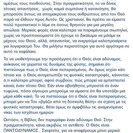
αμέσως τους πενθούντες. Στην πραγματικότητα, το να δίνεις
τέτοιες απαντήσεις, χωρίς καμιά συμπόνια ή κατανόηση, θα
μπορούσε όντως να απομακρύνει τους ανθρώπους από τον Θεό
παρά να έλθουν προς Αυτόν. Ως χριστιανοί, θα πρέπει να είμαστε
πολύ προσεκτικοί τι λέμε σε όσους θρηνούν για μια μεγάλη
απώλεια. Μερικές φορές είναι καλύτερα να παραμένουμε σιωπηλοί,
χωρίς να προσποιούμαστε ότι έχουμε το δικαίωμα να μιλάμε εκ
μέρους του Θεού, αλλά, απεναντίας, να
ενεργούμε
καλοπροαίρετα
για λογαριασμό Του. Θα μιλήσω περισσότερο για αυτό αργότερα σε
αυτό το κεφάλαιο.
Το να υιοθετήσουμε την προσέγγιση ότι ο Θεός είναι αδύναμος,
ανίκανος να χειριστεί τις δυνάμεις της φύσης, σημαίνει ότι
πιστεύουμε πως ο Θεός είναι πεπερασμένος. Αν όμως ισχύει κάτι
τέτοιο και ο Θεός αντιμετωπίζει τις φυσικές καταστροφές, κάνοντας
ό,τι καλύτερο μπορεί, αφού συμβούν, πώς μπορεί να εμπιστευτεί
κανείς έναν τέτοιο Θεό; Εάν είναι αβοήθητος μπροστά σε έναν
τυφώνα, πόσο σίγουροι μπορούμε να είμαστε ότι θα υποτάξει μια
μέρα κάθε κακό; Το να πιστεύουμε ότι ο Θεός είναι πεπερασμένος,
μπορεί μεν να Τον «βγάζει από τη δύσκολη θέση» σε σχέση με τις
φυσικές καταστροφές, θέτει όμως εν αμφιβόλω τις αναμενόμενες
νίκες των εσχάτων ημερών.
Ωστόσο, η Βίβλος δεν περιγράφει έναν αδύναμο Θεό. Στην
πραγματικότητα, κάνει ακριβώς το αντίθετο. Ο Θεός είναι
ΠΑΝΤΟΔΥΝΑΜΟΣ. Σκεφτείτε, για να αναφέρουμε μόνο μερικά