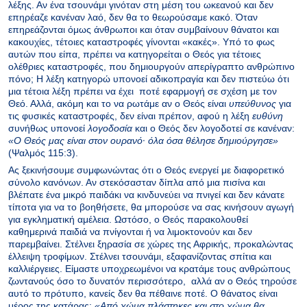
λέξης. Αν ένα τσουνάμι γινόταν στη μέση του ωκεανού και δεν
επηρέαζε κανέναν λαό, δεν θα το θεωρούσαμε κακό. Όταν
επηρεάζονται όμως άνθρωποι και όταν συμβαίνουν θάνατοι και
κακουχίες, τέτοιες καταστροφές γίνονται «κακές». Υπό το φως
αυτών που είπα, πρέπει να κατηγορείται ο Θεός για τέτοιες
ολέθριες καταστροφές, που δημιουργούν απερίγραπτο ανθρώπινο
πόνο; Η λέξη κατηγορώ υπονοεί αδικοπραγία και δεν πιστεύω ότι
μια τέτοια λέξη πρέπει να έχει ποτέ εφαρμογή σε σχέση με τον
Θεό. Αλλά, ακόμη και το να ρωτάμε αν ο Θεός είναι
υπεύθυνος
για
τις φυσικές καταστροφές, δεν είναι πρέπον, αφού η λέξη
ευθύνη
συνήθως υπονοεί
λογοδοσία
και ο Θεός δεν λογοδοτεί σε κανέναν:
«Ο Θεός μας είναι στoν oυρανό· όλα όσα θέλησε δημιούργησε»
(Ψαλμός 115:3).
Ας ξεκινήσουμε συμφωνώντας ότι ο Θεός ενεργεί με διαφορετικό
σύνολο κανόνων. Αν στεκόσασταν δίπλα από μια πισίνα και
βλέπατε ένα μικρό παιδάκι να κινδυνεύει να πνιγεί και δεν κάνατε
τίποτα για να το βοηθήσετε, θα μπορούσε να σας κινήσουν αγωγή
για εγκληματική αμέλεια. Ωστόσο, ο Θεός παρακολουθεί
καθημερινά παιδιά να πνίγονται ή να λιμοκτονούν και δεν
παρεμβαίνει. Στέλνει ξηρασία σε χώρες της Αφρικής, προκαλώντας
έλλειψη τροφίμων. Στέλνει τσουνάμι, εξαφανίζοντας σπίτια και
καλλιέργειες. Είμαστε υποχρεωμένοι να κρατάμε τους ανθρώπους
ζωντανούς όσο το δυνατόν περισσότερο, αλλά αν ο Θεός τηρούσε
αυτό το πρότυπο, κανείς δεν θα πέθαινε ποτέ. Ο θάνατος είναι
μέρος της κατάρας:
«Από χώμα πλάστηκες και στο χώμα θα