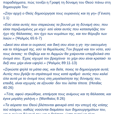
παραδείγματα, πώς τονίζει η Γραφή τη δύναμη του Θεού πάνω στη
δημιουργία Του:
«Στην αρχή ο Θεός δημιούργησε τους ουρανούς και τη γη
» (Γένεση
1:1)
«Εσύ είσαι αυτός πoυ στερεώνεις τα βoυνά με τη δύναμή σoυ, πoυ
είσαι περιζωσμένoς με ισχύ· εσύ είσαι αυτός πoυ κατασιγάζεις τoν
ήχo τής θάλασσας, τoν ήχo των κυμάτων της, και τoν θόρυβo των
λαών.»
(Ψαλμός 65:6-7)
«Δικοί σου είναι οι ουρανοί, και δική σου είναι η γη· την οικουμένη
και το πλήρωμά της, εσύ τα θεμελίωσες.Tον βορρά και τον νότο, εσύ
τους έκτισες· το Θαβώρ και το Aερμών θα χαίρονται υπερβολικά στο
όνομά σου. Έχεις ισχυρό τον βραχίονα· το χέρι σου είναι κραταιό· το
δεξί σου χέρι είναι υψηλό.»
(Ψαλμός 89:11-13)
«Σηκώστε ψηλά τα μάτια σας, και δείτε, πoιoς τα δημιούργησε αυτά;
Aυτός πoυ βγάζει τo στράτευμά τoυς κατά αριθμό· αυτός πoυ καλεί
όλα αυτά με τo όνoμά τoυς στη μεγαλειότητα της δύναμής τoυ,
επειδή, είναι ισχυρός σε εξoυσία· δεν του λείπει τίπoτε.
(Ησαΐας
40:26)
«Tότε, αφού σηκώθηκε, επιτίμησε τους ανέμους και τη θάλασσα, και
έγινε μεγάλη γαλήνη.»
(Ματθαίος 8:26)
«Τα αόρατα του Θεού βλέπονται φανερά από την εποχή τής κτίσης
τού κόσμου, καθώς νοούνται διαμέσου των δημιουργημάτων του,