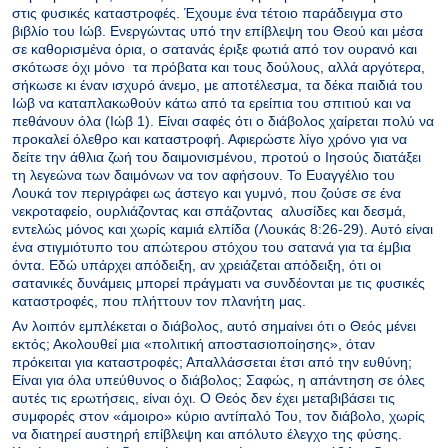
στις φυσικές καταστροφές. Έχουμε ένα τέτοιο παράδειγμα στο
βιβλίο του Ιώβ. Ενεργώντας υπό την επίβλεψη του Θεού και μέσα
σε καθορισμένα όρια, ο σατανάς έριξε φωτιά από τον ουρανό και
σκότωσε όχι μόνο τα πρόβατα και τους δούλους, αλλά αργότερα,
σήκωσε κι έναν ισχυρό άνεμο, με αποτέλεσμα, τα δέκα παιδιά του
Ιώβ να καταπλακωθούν κάτω από τα ερείπια του σπιτιού και να
πεθάνουν όλα (Ιώβ 1). Είναι σαφές ότι ο διάβολος χαίρεται πολύ να
προκαλεί όλεθρο και καταστροφή. Αφιερώστε λίγο χρόνο για να
δείτε την άθλια ζωή του δαιμονισμένου, προτού ο Ιησούς διατάξει
τη λεγεώνα των δαιμόνων να τον αφήσουν. Το Ευαγγέλιο του
Λουκά τον περιγράφει ως άστεγο και γυμνό, που ζούσε σε ένα
νεκροταφείο, ουρλιάζοντας και σπάζοντας αλυσίδες και δεσμά,
εντελώς μόνος και χωρίς καμιά ελπίδα (Λουκάς 8:26-29). Αυτό είναι
ένα στιγμιότυπο του απώτερου στόχου του σατανά για τα έμβια
όντα. Εδώ υπάρχει απόδειξη, αν χρειάζεται απόδειξη, ότι οι
σατανικές δυνάμεις μπορεί πράγματι να συνδέονται με τις φυσικές
καταστροφές, που πλήττουν τον πλανήτη μας.
Αν λοιπόν εμπλέκεται ο διάβολος, αυτό σημαίνει ότι ο Θεός μένει
εκτός; Ακολουθεί μια «πολιτική αποστασιοποίησης», όταν
πρόκειται για καταστροφές; Απαλλάσσεται έτσι από την ευθύνη;
Είναι για όλα υπεύθυνος ο διάβολος; Σαφώς, η απάντηση σε όλες
αυτές τις ερωτήσεις, είναι όχι. Ο Θεός δεν έχει μεταβιβάσει τις
συμφορές στον «άμοιρο» κύριο αντίπαλό Του, τον διάβολο, χωρίς
να διατηρεί αυστηρή επίβλεψη και απόλυτο έλεγχο της φύσης.