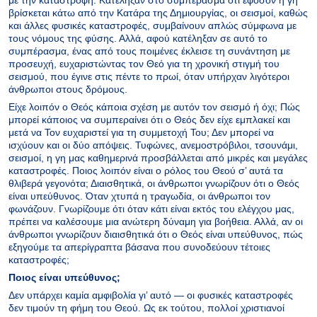
βρίσκεται κάτω από την Κατάρα της Δημιουργίας, οι σεισμοί, καθώς
και άλλες φυσικές καταστροφές, συμβαίνουν απλώς σύμφωνα με
τους νόμους της φύσης. Αλλά, αφού κατέληξαν σε αυτό το
συμπέρασμα, ένας από τους ποιμένες έκλεισε τη συνάντηση με
προσευχή, ευχαριστώντας τον Θεό για τη χρονική στιγμή του
σεισμού, που έγινε στις πέντε το πρωί, όταν υπήρχαν λιγότεροι
άνθρωποι στους δρόμους.
Είχε λοιπόν ο Θεός κάποια σχέση με αυτόν τον σεισμό ή όχι; Πώς
μπορεί κάποιος να συμπεραίνει ότι ο Θεός δεν είχε εμπλακεί και
μετά να Τον ευχαριστεί για τη συμμετοχή Του; Δεν μπορεί να
ισχύουν και οι δύο απόψεις. Τυφώνες, ανεμοστρόβιλοι, τσουνάμι,
σεισμοί, η γη μας καθημερινά προσβάλλεται από μικρές και μεγάλες
καταστροφές. Ποιος λοιπόν είναι ο ρόλος του Θεού σ’ αυτά τα
θλιβερά γεγονότα; Διαισθητικά, οι άνθρωποι γνωρίζουν ότι ο Θεός
είναι υπεύθυνος. Όταν χτυπά η τραγωδία, οι άνθρωποι τον
φωνάζουν. Γνωρίζουμε ότι όταν κάτι είναι εκτός του ελέγχου μας,
πρέπει να καλέσουμε μια ανώτερη δύναμη για βοήθεια. Αλλά, αν οι
άνθρωποι γνωρίζουν διαισθητικά ότι ο Θεός είναι υπεύθυνος, πώς
εξηγούμε τα απερίγραπτα βάσανα που συνοδεύουν τέτοιες
καταστροφές;
Ποιος είναι υπεύθυνος;
Δεν υπάρχει καμία αμφιβολία γι’ αυτό — οι φυσικές καταστροφές
δεν τιμούν τη φήμη του Θεού. Ως εκ τούτου, πολλοί χριστιανοί