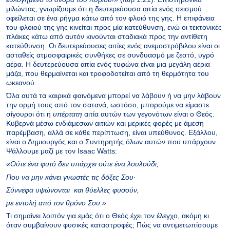
μιλώντας, γνωρίζουμε ότι η δευτερεύουσα αιτία ενός σεισμού
οφείλεται σε ένα ρήγμα κάτω από τον φλοιό της γης. Η επιφάνεια
του φλοιού της γης κινείται προς μία κατεύθυνση, ενώ οι τεκτονικές
πλάκες κάτω από αυτόν κινούνται σταδιακά προς την αντίθετη
κατεύθυνση. Οι δευτερεύουσες αιτίες ενός ανεμοστρόβιλου είναι οι
ασταθείς ατμοσφαιρικές συνθήκες σε συνδυασμό με ζεστό, υγρό
αέρα. Η δευτερεύουσα αιτία ενός τυφώνα είναι μια μεγάλη αέρια
μάζα, που θερμαίνεται και τροφοδοτείται από τη θερμότητα του
ωκεανού.
Όλα αυτά τα καιρικά φαινόμενα μπορεί να λάβουν ή να μην λάβουν
την ορμή τους από τον σατανά, ωστόσο, μπορούμε να είμαστε
σίγουροι ότι η
υπέρτατη
αιτία αυτών των γεγονότων είναι ο Θεός.
Κυβερνά μέσω ενδιάμεσων αιτιών και μερικές φορές με άμεση
παρέμβαση, αλλά σε κάθε περίπτωση, είναι υπεύθυνος. Εξάλλου,
είναι ο Δημιουργός και ο Συντηρητής όλων αυτών που υπάρχουν.
Ψάλλουμε μαζί με τον Isaac Watts:
«Ούτε ένα φυτό δεν υπάρχει ούτε ένα λουλούδι,
Που να μην κάνει γνωστές τις δόξες Σου·
Σύννεφα υψώνονται και θύελλες φυσούν,
με εντολή από τον θρόνο Σου.»
Τι σημαίνει λοιπόν για εμάς ότι ο Θεός έχει τον έλεγχο, ακόμη κι
όταν συμβαίνουν φυσικές καταστροφές; Πώς να αντιμετωπίσουμε