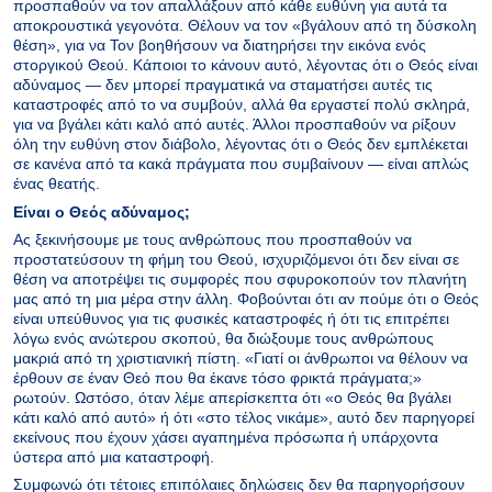
προσπαθούν να τον απαλλάξουν από κάθε ευθύνη για αυτά τα
αποκρουστικά γεγονότα. Θέλουν να τον «βγάλουν από τη δύσκολη
θέση», για να Τον βοηθήσουν να διατηρήσει την εικόνα ενός
στοργικού Θεού. Κάποιοι το κάνουν αυτό, λέγοντας ότι ο Θεός είναι
αδύναμος — δεν μπορεί πραγματικά να σταματήσει αυτές τις
καταστροφές από το να συμβούν, αλλά θα εργαστεί πολύ σκληρά,
για να βγάλει κάτι καλό από αυτές. Άλλοι προσπαθούν να ρίξουν
όλη την ευθύνη στον διάβολο, λέγοντας ότι ο Θεός δεν εμπλέκεται
σε κανένα από τα κακά πράγματα που συμβαίνουν — είναι απλώς
ένας θεατής.
Είναι ο Θεός αδύναμος;
Ας ξεκινήσουμε με τους ανθρώπους που προσπαθούν να
προστατεύσουν τη φήμη του Θεού, ισχυριζόμενοι ότι δεν είναι σε
θέση να αποτρέψει τις συμφορές που σφυροκοπούν τον πλανήτη
μας από τη μια μέρα στην άλλη. Φοβούνται ότι αν πούμε ότι ο Θεός
είναι υπεύθυνος για τις φυσικές καταστροφές ή ότι τις επιτρέπει
λόγω ενός ανώτερου σκοπού, θα διώξουμε τους ανθρώπους
μακριά από τη χριστιανική πίστη. «Γιατί οι άνθρωποι να θέλουν να
έρθουν σε έναν Θεό που θα έκανε τόσο φρικτά πράγματα;»
ρωτούν. Ωστόσο, όταν λέμε απερίσκεπτα ότι «ο Θεός θα βγάλει
κάτι καλό από αυτό» ή ότι «στο τέλος νικάμε», αυτό δεν παρηγορεί
εκείνους που έχουν χάσει αγαπημένα πρόσωπα ή υπάρχοντα
ύστερα από μια καταστροφή.
Συμφωνώ ότι τέτοιες επιπόλαιες δηλώσεις δεν θα παρηγορήσουν