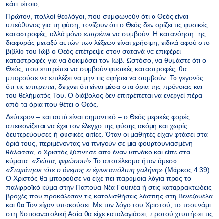
κάτι τέτοιο;
Πρώτον, πολλοί θεολόγοι, που συμφωνούν ότι ο Θεός είναι
υπεύθυνος για τη φύση, τονίζουν ότι ο Θεός δεν ορίζει τις φυσικές
καταστροφές, αλλά μόνο
επιτρέπει
να συμβούν. Η κατανόηση της
διαφοράς μεταξύ αυτών των λέξεων είναι χρήσιμη, ειδικά αφού στο
βιβλίο του Ιώβ ο Θεός επέτρεψε στον σατανά να επιφέρει
καταστροφές για να δοκιμάσει τον Ιώβ. Ωστόσο, να θυμάστε ότι ο
Θεός, που επιτρέπει να συμβούν φυσικές καταστροφές, θα
μπορούσε να επιλέξει να μην τις αφήσει να συμβούν. Το γεγονός
ότι τις επιτρέπει, δείχνει ότι είναι μέσα στα όρια της πρόνοιας και
του θελήματός Του. Ο διάβολος δεν επιτρέπεται να ενεργεί πέρα
από τα όρια που θέτει ο Θεός.
Δεύτερον – και αυτό είναι σημαντικό – ο Θεός μερικές φορές
απεικονίζεται να έχει τον έλεγχο της φύσης ακόμη και χωρίς
δευτερεύουσες ή φυσικές αιτίες. Όταν οι μαθητές είχαν φτάσει στα
όριά τους, περιμένοντας να πνιγούν σε μια φουρτουνιασμένη
θάλασσα, ο Χριστός ξύπνησε από έναν υπνάκο και είπε στα
κύματα:
«Σιώπα, φιμώσου!»
Το αποτέλεσμα ήταν άμεσο:
«Σταμάτησε τότε ο άνεμος κι έγινε απόλυτη γαλήνη»
(Μάρκος 4:39).
Ο Χριστός θα μπορούσε να είχε πει παρόμοια λόγια προς το
παλιρροϊκό κύμα στην Παπούα Νέα Γουινέα ή στις καταρρακτώδεις
βροχές που προκάλεσαν τις κατολισθήσεις λάσπης στη Βενεζουέλα
και θα Τον είχαν υπακούσει. Με τον λόγο του Χριστού, το τσουνάμι
στη Νοτιοανατολική Ασία θα είχε καταλαγιάσει, προτού χτυπήσει τις