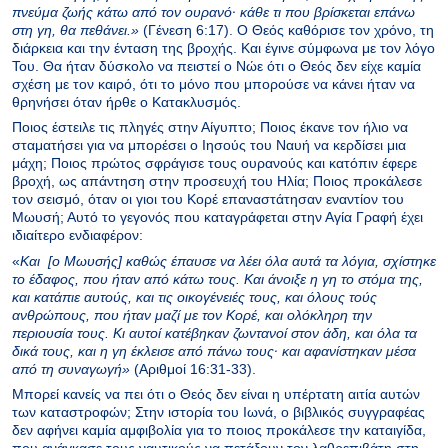
πνεύμα ζωής κάτω από τον ουρανό· κάθε τι που βρίσκεται επάνω
στη γη, θα πεθάνει.»
(Γένεση 6:17). Ο Θεός καθόρισε τον χρόνο, τη
διάρκεια και την ένταση της βροχής. Και έγινε σύμφωνα με τον λόγο
Του. Θα ήταν δύσκολο να πειστεί ο Νώε ότι ο Θεός δεν είχε καμία
σχέση με τον καιρό, ότι το μόνο που μπορούσε να κάνει ήταν να
θρηνήσει όταν ήρθε ο Κατακλυσμός.
Ποιος έστειλε τις πληγές στην Αίγυπτο; Ποιος έκανε τον ήλιο να
σταματήσει για να μπορέσει ο Ιησούς του Ναυή να κερδίσει μια
μάχη; Ποιος πρώτος σφράγισε τους ουρανούς και κατόπιν έφερε
βροχή, ως απάντηση στην προσευχή του Ηλία; Ποιος προκάλεσε
τον σεισμό, όταν οι γιοι του Κορέ επαναστάτησαν εναντίον του
Μωυσή; Αυτό το γεγονός που καταγράφεται στην Αγία Γραφή έχει
ιδιαίτερο ενδιαφέρον:
«
Kαι [ο Μωυσής] καθώς έπαυσε να λέει όλα αυτά τα λόγια, σχίστηκε
το έδαφος, που ήταν από κάτω τους. Kαι άνοιξε η γη το στόμα της,
και κατάπιε αυτούς, και τις οικογένειές τους, και όλους τούς
ανθρώπους, που ήταν μαζί με τον Kορέ, και ολόκληρη την
περιουσία τους. Kι αυτοί κατέβηκαν ζωντανοί στον άδη, και όλα τα
δικά τους, και η γη έκλεισε από πάνω τους· και αφανίστηκαν μέσα
από τη συναγωγή»
(Αριθμοί 16:31-33).
Μπορεί κανείς να πει ότι ο Θεός δεν είναι η υπέρτατη αιτία αυτών
των καταστροφών; Στην ιστορία του Ιωνά, ο βιβλικός συγγραφέας
δεν αφήνει καμία αμφιβολία για το ποιος προκάλεσε την καταιγίδα,
που ανάγκασε τους ναυτικούς να πετάξουν τον λαθρεπιβάτη στη