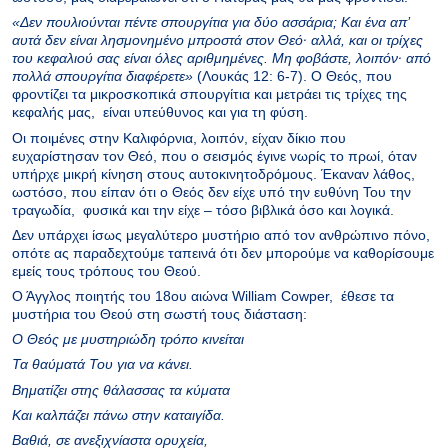
«Δεν πουλιούνται πέντε σπουργίτια για δύο ασσάρια; Kαι ένα απ’
αυτά δεν είναι λησμονημένο μπροστά στον Θεό· αλλά, και οι τρίχες
του κεφαλιού σας είναι όλες αριθμημένες. Mη φοβάστε, λοιπόν· από
πολλά σπουργίτια διαφέρετε»
(Λουκάς 12: 6-7). Ο Θεός, που
φροντίζει τα μικροσκοπικά σπουργίτια και μετράει τις τρίχες της
κεφαλής μας, είναι υπεύθυνος και για τη φύση.
Οι ποιμένες στην Καλιφόρνια, λοιπόν, είχαν δίκιο που
ευχαρίστησαν τον Θεό, που ο σεισμός έγινε νωρίς το πρωί, όταν
υπήρχε μικρή κίνηση στους αυτοκινητοδρόμους. Έκαναν λάθος,
ωστόσο, που είπαν ότι ο Θεός δεν είχε υπό την ευθύνη Του την
τραγωδία, φυσικά και την είχε – τόσο βιβλικά όσο και λογικά.
Δεν υπάρχει ίσως μεγαλύτερο μυστήριο από τον ανθρώπινο πόνο,
οπότε ας παραδεχτούμε ταπεινά ότι δεν μπορούμε να καθορίσουμε
εμείς τους τρόπους του Θεού.
Ο Άγγλος ποιητής του 18ου αιώνα William Cowper, έθεσε τα
μυστήρια του Θεού στη σωστή τους διάσταση:
Ο Θεός με μυστηριώδη τρόπο κινείται
Τα θαύματά Του για να κάνει.
Βηματίζει στης θάλασσας τα κύματα
Και καλπάζει πάνω στην καταιγίδα.
Βαθιά, σε ανεξιχνίαστα ορυχεία,