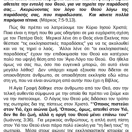
αθετείτε την εντολή του Θεού, για να τηρείτε την παράδοσή
σας… Ακυρώνοντας τον λόγο του Θεού λόγω της
παράδοσής σας, που παραδώσατε.
Και κάνετε πολλά
παρόμοια τέτοια.
(Μάρκος 7:5-9,13).
Πώς θα πρέπει να λατρεύουμε τον Κύριο Ιησού Χριστό;
Ποια είναι η πηγή που θα μας οδηγήσει σε μια ευχάριστη σχέση
με τον Πατέρα Θεό;
Μερικοί λένε ότι ο Θεός είναι Εκείνος που
θέσπισε “τις εκκλησιαστικές παραδόσεις” για να τις ακολουθεί
και να τις τηρεί ο λαός.
‘Αλλοι λένε ότι “οι εκκλησιαστικές
παραδόσεις” έχουν την επιδοκιμασία του Θεού και κατέχουν
πολύ πιο υψηλή θέση από τον ‘Αγιο Λόγο του Θεού.
Θα ήθελα
όμως να σας πω, όσο πιο ευγενικά μπορώ, ότι αυτό είναι
μεγάλο λάθος!
Δεν υπάρχει καμιά εξουσία που δίδεται σε
οποιονδήποτε άνθρωπο, σε οποιαδήποτε εκκλησία εδώ κάτω
στη γη, που να είναι ανώτερη από αυτήν που έχει η Βίβλος.
Η Αγία Γραφή δόθηκε στον άνθρωπο από τον Θεό, σαν την
τελική αυθεντία σύμφωνα με την οποία θα πρέπει να ζούμε και
να την πιστεύουμε.
Ο Λόγος του Θεού μάς διδάσκει τον τρόπο
της σωτηρίας δια της πίστεως στον Χριστό.
“‘Οποιος πιστεύει
στον Υιό, έχει αιώνια ζωή. ‘Οποιος, όμως, απειθεί στον Υιό,
δεν θα δει ζωή, αλλά η οργή του Θεού μένει επάνω του”
(Ιωάννης 3:36).
Για μερικούς ανθρώπους, η απλή αυτή πίστη
στον Υιό του Θεού είναι πάρα πολύ εύκολη για “τη δική τους” τη
σωτηρία.
Μέσα στους αιώνες της εκκλησιαστικής ιστορίας οι