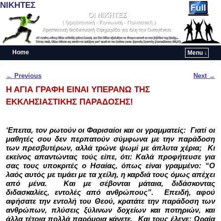
ΝΙΚΗΤΕΣ
Home
Menu ↓
Skip to primary content
Skip to secondary content
Post navigation
←
Previous
Next
→
Η ΑΓΙΑ ΓΡΑΦΗ ΕΙΝΑΙ ΥΠΕΡΑΝΩ ΤΗΣ
ΕΚΚΛΗΣΙΑΣΤΙΚΗΣ ΠΑΡΑΔΟΣΗΣ!
‘Επειτα, τον ρωτούν οι Φαρισαίοι και οι γραμματείς:
Γιατί οι
μαθητές σου δεν περπατούν σύμφωνα με την παράδοση
των πρεσβυτέρων, αλλά τρώνε ψωμί με άπλυτα χέρια;
Κι
εκείνος απαντώντας τούς είπε, ότι: Καλά προφήτευσε για
σας τους υποκριτές ο Ησαίας, όπως είναι γραμμένο: “Ο
λαός αυτός με τιμάει με τα χείλη, η καρδιά τους όμως απέχει
από μένα.
Και με σέβονται μάταια, διδάσκοντας
διδασκαλίες, εντολές από ανθρώπους”.
Επειδή, αφού
αφήσατε την εντολή του Θεού, κρατάτε την παράδοση των
ανθρώπων, πλύσεις ξύλινων δοχείων και ποτηριών, και
άλλα τέτοια πολλά παρόμοια κάνετε.
Και τους έλεγε: Ωραία