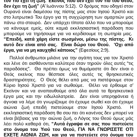
τον Υιό έχει τη ζωή.
Εκείνος που δεν έχει τον Υιό του Θεού,
δεν έχει τη ζωή”
(Α’ Ιωάννου 5:12).
Ο δρόμος που οδηγεί στον
Ουρανό είναι διαμέσου της πίστης μας στον Ιησού Χριστό και
στο λυτρωτικό Του έργο για τη συγχώρηση των αμαρτιών μας
πάνω στο σταυρό.
Δεν υπάρχει τίποτα άλλο που να μπορούμε
να κάνουμε εμείς, ούτε καμιά εκκλησιαστική παράδοση που
μπορούμε να τηρήσουμε για να κερδίσουμε τη σωτηρία μας.
“Επειδή, κατά χάρη είστε σωσμένοι, μέσω της πίστης.
Κι
αυτό δεν είναι από σας.
Είναι δώρο του Θεού.
‘Οχι από
έργα, για να μη καυχηθεί κάποιος”
(Εφεσίους 2:9).
Πολλοί άνθρωποι μιλάνε για την αγάπη τους για τον Χριστό
και λένε ότι αισθάνονται καλύτερα όταν τηρούν όλες αυτές “τις
παραδόσεις”.
Θα πρέπει όμως να θυμόμαστε ότι δεν είναι ο
Θεός εκείνος που θέσπισε όλες αυτές τις θρησκευτικές
δραστηριότητες.
Ο Θεός θέλει από μας να πιστέψουμε στον
Κύριο Ιησού Χριστό για να σωθούμε.
Θέλει να έρθουμε σ’
Εκείνον και να αναπαυθούμε από όλα αυτά τα θρησκευτικά
έργα μας και την ειδωλολατρεία.
Δεν είναι υπερηφάνεια ή
άγνοια να λέμε ότι γνωρίζουμε ότι έχουμε σωθεί και ότι έχουμε
αιώνια ζωή επειδή πιστεύουμε στον Ιησού Χριστό.
Η
εκκλησιαστική παράδοση θα σου πει ότι κανένας δεν μπορεί να
είναι βέβαιος για την αιώνια ζωή, ο Λόγος του Θεού όμως μάς
λέει πολύ καθαρά ότι,
“Αυτά έγραψα σε σας που πιστεύετε
στο όνομα του Υιού του Θεού, ΓΙΑ ΝΑ ΓΝΩΡΙΣΕΤΕ ΟΤΙ
ΕΧΕΤΕ ΑΙΩΝΙΑ ΖΩΗ, και για να πιστεύετε στο όνομα του