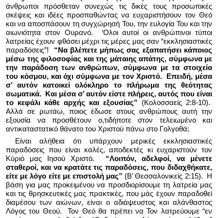
άνθρωποι πρόσθεταν συνεχώς τις δικές τους προσωπικές
σκέψεις και ιδέες προσπαθώντας να ευχαριστήσουν τον Θεό
και να αποσπάσουν τη συγχώρησή Του, την ευλογία Του και την
αιωνιότητα στον Ουρανό.
‘Ολοι αυτοί οι ανθρώπινοι τύποι
λατρείας έχουν φθάσει μέχρι τις μέρες μας σαν “εκκλησιαστικές
παραδόσεις”!
“Να βλέπετε μήπως σας εξαπατήσει κάποιος
μέσω της φιλοσοφίας και της μάταιης απάτης, σύμφωνα με
την παράδοση των ανθρώπων, σύμφωνα με τα στοιχεία
του κόσμου, και όχι σύμφωνα με τον Χριστό.
Επειδή, μέσα
σ’ αυτόν κατοικεί ολόκληρο το πλήρωμα της θεότητας
σωματικά.
Και μέσα σ’ αυτόν είστε πλήρεις, αυτός που είναι
το κεφάλι κάθε αρχής και εξουσίας”
(Κολοσσαείς 2:8-10).
Αλλά σε ρωτάω, ποιος έδωσε στους ανθρώπους αυτή την
εξουσία να προσθέτουν ο,τιδήποτε στον τελειωμένο και
αντικαταστατικό θάνατο του Χριστού πάνω στο Γολγοθά;
Είναι αλήθεια ότι υπάρχουν μερικές εκκλησιαστικές
παραδόσεις που είναι καλές, αποδεκτές κι ευχαριστούν τον
Κύριό μας Ιησού Χριστό.
“Λοιπόν, αδελφοί, να μένετε
σταθεροί, και να κρατάτε τις παραδόσεις, που διδαχθήκατε,
είτε με λόγο είτε με επιστολή μας”
(Β’ Θεσσαλονικείς 2:15).
Η
βάση για μας προκειμένου να προσδιορίσουμε τη λατρεία μας
και τις θρησκευτικές μας πρακτικές, που μάς έχουν παραδοθεί
διαμέσου των αιώνων, είναι ο αδιάψευστος και αλάνθαστος
Λόγος του Θεού.
Τον Θεό θα πρέπει να Τον λατρεύουμε “εν