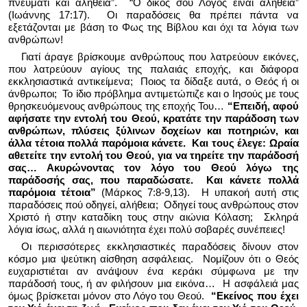
πνεύματι και αληθεία”.
“Ο δικός σου Λόγος είναι αλήθεια”
(Ιωάννης 17:17).
Οι παραδόσεις θα πρέπει πάντα να
εξετάζονται με βάση το Φως της Βίβλου και όχι τα λόγια των
ανθρώπων!
Γιατί άραγε βρίσκουμε ανθρώπους που λατρεύουν εικόνες,
που λατρεύουν αγίους της παλαιάς εποχής, και διάφορα
εκκλησιαστικά αντικείμενα;
Ποιος τα δίδαξε αυτά, ο Θεός ή οι
άνθρωποι;
Το ίδιο πρόβλημα αντιμετώπιζε και ο Ιησούς με τους
θρησκευόμενους ανθρώπους της εποχής Του…
“Επειδή, αφού
αφήσατε την εντολή του Θεού, κρατάτε την παράδοση των
ανθρώπων, πλύσεις ξύλινων δοχείων και ποτηριών, και
άλλα τέτοια πολλά παρόμοια κάνετε.
Και τους έλεγε: Ωραία
αθετείτε την εντολή του Θεού, για να τηρείτε την παράδοσή
σας… Ακυρώνοντας τον λόγο του Θεού λόγω της
παράδοσής σας, που παραδώσατε.
Και κάνετε πολλά
παρόμοια τέτοια”
(Μάρκος 7:8-9,13).
Η υπακοή αυτή στις
παραδόσεις πού οδηγεί, αλήθεια;
Οδηγεί τους ανθρώπους στον
Χριστό ή στην καταδίκη τους στην αιώνια Κόλαση;
Σκληρά
λόγια ίσως, αλλά η αιωνιότητα έχει πολύ σοβαρές συνέπειες!
Οι περισσότερες εκκλησιαστικές παραδόσεις δίνουν στον
κόσμο μια ψεύτικη αίσθηση ασφάλειας.
Νομίζουν ότι ο Θεός
ευχαριστιέται αν ανάψουν ένα κεράκι σύμφωνα με την
παράδοσή τους, ή αν φιλήσουν μια εικόνα…
Η ασφάλειά μας
όμως βρίσκεται μόνον στο Λόγο του Θεού.
“Εκείνος που έχει