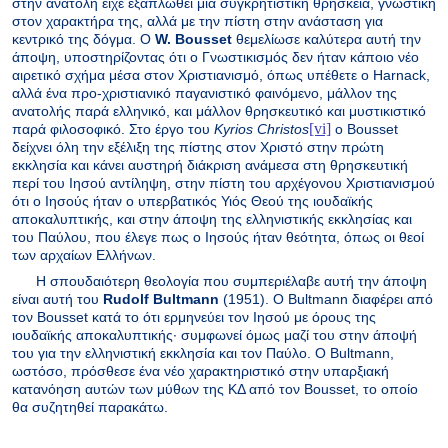
στην ανατολή είχε εξαπλωθεί μια συγκρητιστική θρησκεία, γνωστική
στον χαρακτήρα της, αλλά με την πίστη στην ανάσταση για
κεντρικό της δόγμα. Ο
W
.
Bousset
θεμελίωσε καλύτερα αυτή την
άποψη, υποστηρίζοντας ότι ο Γνωστικισμός δεν ήταν κάποιο νέο
αιρετικό σχήμα μέσα στον Χριστιανισμό, όπως υπέθετε ο
Harnack
,
αλλά ένα προ-χριστιανικό παγανιστικό φαινόμενο, μάλλον της
ανατολής παρά ελληνικό, και μάλλον θρησκευτικό και μυστικιστικό
[vi]
παρά φιλοσοφικό. Στο έργο του
Kyrios
Christos
ο
Bousset
δείχνει όλη την εξέλιξη της πίστης στον Χριστό στην πρώτη
εκκλησία και κάνει αυστηρή διάκριση ανάμεσα στη θρησκευτική
περί του Ιησού αντίληψη, στην πίστη του αρχέγονου Χριστιανισμού
ότι ο Ιησούς ήταν ο υπερβατικός Υιός Θεού της ιουδαϊκής
αποκαλυπτικής, και στην άποψη της ελληνιστικής εκκλησίας και
του Παύλου, που έλεγε πως ο Ιησούς ήταν θεότητα, όπως οι θεοί
των αρχαίων Ελλήνων.
Η σπουδαιότερη θεολογία που συμπεριέλαβε αυτή την άποψη
είναι αυτή του
Rudolf
Bultmann
(1951). Ο
Bultmann
διαφέρει από
τον
Bousset
κατά το ότι ερμηνεύει τον Ιησού με όρους της
ιουδαϊκής αποκαλυπτικής· συμφωνεί όμως μαζί του στην άποψή
του για την ελληνιστική εκκλησία και τον Παύλο. Ο
Bultmann
,
ωστόσο, πρόσθεσε ένα νέο χαρακτηριστικό στην υπαρξιακή
κατανόηση αυτών των μύθων της ΚΔ από τον
Bousset
, το οποίο
θα συζητηθεί παρακάτω.