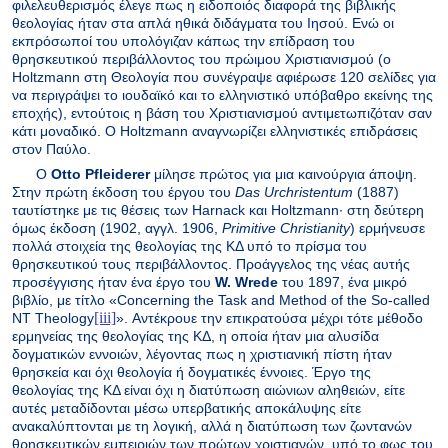
φιλελευθερισμός έλεγε πως η ειδοποιός διαφορά της βιβλικής
θεολογίας ήταν στα απλά ηθικά διδάγματα του Ιησού. Ενώ οι
εκπρόσωποί του υπολόγιζαν κάπως την επίδραση του
θρησκευτικού περιβάλλοντος του πρώιμου Χριστιανισμού (ο
Holtzmann στη Θεολογία που συνέγραψε αφιέρωσε 120 σελίδες για
να περιγράψει το ιουδαϊκό και το ελληνιστικό υπόβαθρο εκείνης της
εποχής), εντούτοις η βάση του Χριστιανισμού αντιμετωπιζόταν σαν
κάτι μοναδικό. Ο Holtzmann αναγνωρίζει ελληνιστικές επιδράσεις
στον Παύλο.
Ο
Otto Pfleiderer
μίλησε πρώτος για μια καινούργια άποψη.
Στην πρώτη έκδοση του έργου του
Das Urchristentum
(1887)
ταυτίστηκε με τις θέσεις των Harnack και Holtzmann· στη δεύτερη
όμως έκδοση (1902, αγγλ. 1906,
Primitive Christianity
) ερμήνευσε
πολλά στοιχεία της θεολογίας της ΚΔ υπό το πρίσμα του
θρησκευτικού τους περιβάλλοντος. Προάγγελος της νέας αυτής
προσέγγισης ήταν ένα έργο του
W. Wrede
του 1897, ένα μικρό
βιβλίο, με τίτλο «Concerning the Task and Method of the So-called
[iii]
NT Theology
». Αντέκρουε την επικρατούσα μέχρι τότε μέθοδο
ερμηνείας της θεολογίας της ΚΔ, η οποία ήταν μια αλυσίδα
δογματικών εννοιών, λέγοντας πως η χριστιανική πίστη ήταν
θρησκεία και όχι θεολογία ή δογματικές έννοιες. Έργο της
θεολογίας της ΚΔ είναι όχι η διατύπωση αιώνιων αληθειών, είτε
αυτές μεταδίδονται μέσω υπερβατικής αποκάλυψης είτε
ανακαλύπτονται με τη λογική, αλλά η διατύπωση των ζωντανών
θρησκευτικών εμπειριών των πρώτων χριστιανών, υπό το φως του