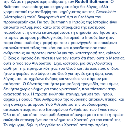
της ΚΔ με τη μεγαλύτερη επίδραση, τον
Rudolf
Bultmann
. Ο
Bultmann
είναι επίσης και «κηρυγματικός» θεολόγος, αλλά
χρησιμοποιεί την αντίληψη του κηρύγματος και της
Geschichte
(«Ιστορίας») πολύ διαφορετικά απ’ ό,τι οι θεολόγοι που
προαναφέρθηκαν. Για τον
Bultmann
ο Ιησούς της Ιστορίας είναι
απόλυτα καλυμμένος κάτω από στρώματα της ευσεβούς
παράδοσης, η οποία επανερμήνευσε τη σημασία του Ιησού της
Ιστορίας με όρους μυθολογικούς. Ιστορικά, ο Ιησούς δεν ήταν
παρά ένας Ιουδαίος προφήτης που προανήγγειλε το επικείμενο
αποκαλυπτικό τέλος του κόσμου και προειδοποίησε τους
ανθρώπους να προετοιμαστούν για την καταστροφή της κρίσεως.
Ο ίδιος ο Ιησούς δεν πίστευε για τον εαυτό ότι ήταν ούτε ο Μεσσίας
ούτε ο Υιός του Ανθρώπου. Είχε, ωστόσο, μια συγκλονιστική
αίσθηση της πραγματικότητας του Θεού και πίστευε πως ο ίδιος
ήταν ο φορέας του λόγου του Θεού για την έσχατη ώρα, ένας
λόγος που υποχρέωνε άνδρες και γυναίκες να πάρουν μια
απόφαση. Ο θάνατός του ήταν μια φοβερή τραγωδία, που όμως
δεν ήταν χωρίς νόημα για τους χριστιανούς που πίστευαν στην
ανάστασή του. Η πρώτη εκκλησία επανερμήνευσε τον Ιησού,
αρχικά με όρους Υιού Ανθρώπου της ιουδαϊκής αποκαλυπτικής, και
στη συνέχεια με όρους Υιού Ανθρώπου της συνδυασμένης
αποκαλυπτικής και του Επουράνιου Ανθρώπου των Γνωστικών.
Όλο αυτό, ωστόσο, είναι μυθολογικό κήρυγμα με το οποίο η πρώτη
εκκλησία επανερμήνευσε το νόημα του Χριστού για τον εαυτό της.
Το κήρυγμα, δηλ. η εξαγγελία του Χριστού από την πρώτη