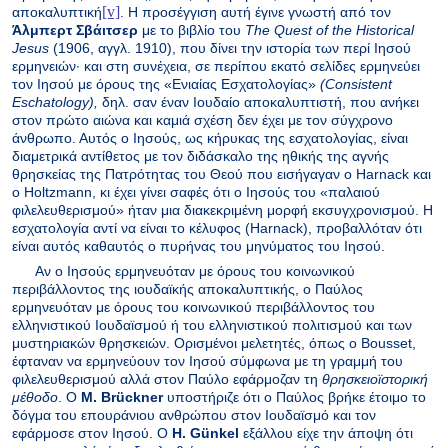
[v]
αποκαλυπτική
. Η προσέγγιση αυτή έγινε γνωστή από τον
Άλμπερτ Σβάιτσερ
με το βιβλίο του
The Quest of the Historical
Jesus
(1906, αγγλ. 1910), που δίνει την ιστορία των περί Ιησού
ερμηνειών· και στη συνέχεια, σε περίπου εκατό σελίδες ερμηνεύει
τον Ιησού με όρους της «Ενιαίας Εσχατολογίας»
(Consistent
Eschatology),
δηλ. σαν έναν Ιουδαίο αποκαλυπτιστή, που ανήκει
στον πρώτο αιώνα και καμιά σχέση δεν έχει με τον σύγχρονο
άνθρωπο. Αυτός ο Ιησούς, ως κήρυκας της εσχατολογίας, είναι
διαμετρικά αντίθετος με τον διδάσκαλο της ηθικής της αγνής
θρησκείας της Πατρότητας του Θεού που εισήγαγαν ο
Harnack
και
ο
Holtzmann
, κι έχει γίνει σαφές ότι ο Ιησούς του «παλαιού
φιλελευθερισμού» ήταν μια διακεκριμένη μορφή εκσυγχρονισμού. Η
εσχατολογία αντί να είναι το κέλυφος (
Harnack
), προβαλλόταν ότι
είναι αυτός καθαυτός ο πυρήνας του μηνύματος του Ιησού.
Αν ο Ιησούς ερμηνευόταν με όρους του κοινωνικού
περιβάλλοντος της ιουδαϊκής αποκαλυπτικής, ο Παύλος
ερμηνευόταν με όρους του κοινωνικού περιβάλλοντος του
ελληνιστικού Ιουδαϊσμού ή του ελληνιστικού πολιτισμού και των
μυστηριακών θρησκειών. Ορισμένοι μελετητές, όπως ο
Bousset
,
έφταναν να ερμηνεύουν τον Ιησού σύμφωνα με τη γραμμή του
φιλελευθερισμού αλλά στον Παύλο εφάρμοζαν τη
θρησκειοϊστορική
μέθοδο
. Ο
M
.
Br
ü
ckner
υποστήριζε ότι ο Παύλος βρήκε έτοιμο το
δόγμα του επουράνιου ανθρώπου στον Ιουδαϊσμό και τον
εφάρμοσε στον Ιησού. Ο
H
.
G
ü
nkel
εξάλλου είχε την άποψη ότι