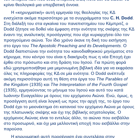
κρίνει θεολογικά μια υπερβατική έννοια.
Η «κηρυγματική» αυτή ερμηνεία της θεολογίας της ΚΔ
ενισχύεται ακόμα περισσότερο με τα συγγράμματα του
C
.
H
.
Dodd
.
Στη διάλεξή του στα εγκαίνια του πανεπιστημίου του Κέμπριτζ, ο
Dodd
ζήτησε να δοθεί νέα έμφαση στην ενότητα της σκέψης της ΚΔ
έναντι της αναλυτικής προσέγγισης που είχε κυριαρχήσει όλο τον
προηγούμενο αιώνα. Τον ίδιο χρόνο έκανε τη δική του εισήγηση
στο έργο του
The
Apostolic
Preaching
and
its
Developments
. Ο
Dodd
διαπιστώνει την ενότητα του καινοδιαθηκικού μηνύματος στο
κήρυγμα, που κέντρο του είναι η διακήρυξη πως η νέα Εποχή έχει
έρθει στο πρόσωπο και στη δράση του Ιησού. Για πρώτη φορά
εδώ χρησιμοποιήθηκε μια μεμονωμένη βιβλική ιδέα για να εκφράσει
όλες τις πληροφορίες της ΚΔ σε μία ενότητα. Ο
Dodd
ανέπτυξε
ακόμη περισσότερο αυτή τη θέση στα έργα του
The
Parables
of
the
Kingdom
(1935) και
The
Interpretation
of
the
Fourth
Gospel
(1935), ερμηνεύοντας το μήνυμα του Ιησού και αυτό του κατά
Ιωάννην Ευαγγελίου με όρους του ερχόμενου Αιώνα. Ενώ, όμως, η
προσέγγιση αυτή είναι λογική ως προς την αρχή της, το έργο του
Dodd
έχει το μειονέκτημα ότι κατανοεί τον ερχόμενο Αιώνα με όρους
της πλατωνικής σκέψης και όχι της βιβλικής εσχατολογίας. Ο
ερχόμενος Αιώνας είναι το εντελώς άλλο, το αιώνιο που εισβάλλει
στο προσωρινό, και όχι μια μελλοντική εποχή που εισβάλλει στην
παρούσα.
Η κηρυγματική αυτή προσέγγιση έχει συντελέσει στην