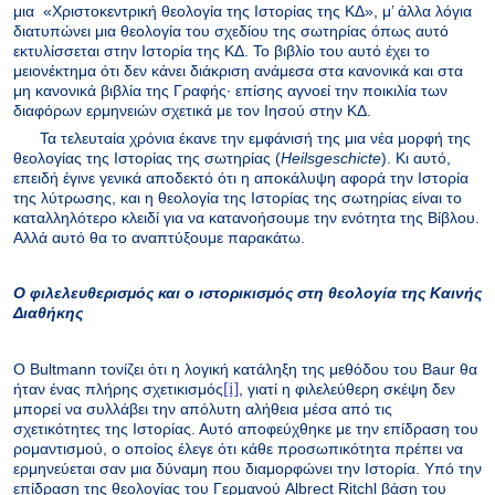
μια
«Χριστοκεντρική θεολογία της Ιστορίας της ΚΔ», μ’ άλλα λόγια
διατυπώνει μια θεολογία του σχεδίου της σωτηρίας όπως αυτό
εκτυλίσσεται στην Ιστορία της ΚΔ. Το βιβλίο του αυτό έχει το
μειονέκτημα ότι δεν κάνει διάκριση ανάμεσα στα κανονικά και στα
μη κανονικά βιβλία της Γραφής· επίσης αγνοεί την ποικιλία των
διαφόρων ερμηνειών σχετικά με τον Ιησού στην ΚΔ.
Τα τελευταία χρόνια έκανε την εμφάνισή της μια νέα μορφή της
θεολογίας της Ιστορίας της σωτηρίας (
Heil
s
geschicte
). Κι αυτό,
επειδή έγινε γενικά αποδεκτό ότι η αποκάλυψη αφορά την Ιστορία
της λύτρωσης, και η θεολογία της Ιστορίας της σωτηρίας είναι το
καταλληλότερο κλειδί για να κατανοήσουμε την ενότητα της Βίβλου.
Αλλά αυτό θα το αναπτύξουμε παρακάτω.
Ο φιλελευθερισμός και ο ιστορικισμός στη θεολογία της Καινής
Διαθήκης
Ο Bultmann τονίζει ότι η λογική κατάληξη της μεθόδου του Baur θα
[i]
ήταν ένας πλήρης σχετικισμός
, γιατί η φιλελεύθερη σκέψη δεν
μπορεί να συλλάβει την απόλυτη αλήθεια μέσα από τις
σχετικότητες της Ιστορίας. Αυτό αποφεύχθηκε με την επίδραση του
ρομαντισμού, ο οποίος έλεγε ότι κάθε προσωπικότητα πρέπει να
ερμηνεύεται σαν μια δύναμη που διαμορφώνει την Ιστορία. Υπό την
επίδραση της θεολογίας του Γερμανού
Albrect
Ritchl βάση του