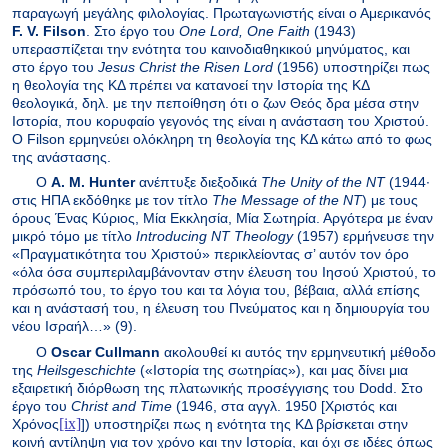
παραγωγή μεγάλης φιλολογίας. Πρωταγωνιστής είναι ο Αμερικανός
F
.
V
.
Filson
. Στο έργο του
One
Lord
,
One
Faith
(1943)
υπερασπίζεται την ενότητα του καινοδιαθηκικού μηνύματος, και
στο έργο του
Jesus
Christ
the
Risen
Lord
(1956) υποστηρίζει πως
η θεολογία της ΚΔ πρέπει να κατανοεί την Ιστορία της ΚΔ
θεολογικά, δηλ. με την πεποίθηση ότι ο ζων Θεός δρα μέσα στην
Ιστορία, που κορυφαίο γεγονός της είναι η ανάσταση του Χριστού.
Ο
Filson
ερμηνεύει ολόκληρη τη θεολογία της ΚΔ κάτω από το φως
της ανάστασης.
Ο
A
.
M
.
Hunter
ανέπτυξε διεξοδικά
The
Unity
of
the
NT
(1944·
στις ΗΠΑ εκδόθηκε με τον τίτλο
The
Message
of
the
NT
) με τους
όρους Ένας Κύριος, Μία Εκκλησία, Μία Σωτηρία. Αργότερα με έναν
μικρό τόμο με τίτλο
Introducing
NT
Theology
(1957) ερμήνευσε την
«Πραγματικότητα του Χριστού» περικλείοντας σ’ αυτόν τον όρο
«όλα όσα συμπεριλαμβάνονταν στην έλευση του Ιησού Χριστού, το
πρόσωπό του, το έργο του και τα λόγια του, βέβαια, αλλά επίσης
και η ανάστασή του, η έλευση του Πνεύματος και η δημιουργία του
νέου Ισραήλ…» (9).
Ο
Oscar
Cullmann
ακολουθεί κι αυτός την ερμηνευτική μέθοδο
της
Heilsgeschichte
(«Ιστορία της σωτηρίας»), και μας δίνει μια
εξαιρετική διόρθωση της πλατωνικής προσέγγισης του
Dodd
. Στο
έργο του
Christ
and
Time
(1946, στα αγγλ. 1950 [Χριστός και
[ix]
Χρόνος
]) υποστηρίζει πως η ενότητα της ΚΔ βρίσκεται στην
κοινή αντίληψη για τον χρόνο και την Ιστορία, και όχι σε ιδέες όπως