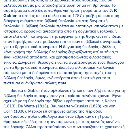
μελετηθούν με τις ίδιες επιστημονικές προϋποθέσεις που θα
μελετούσε κανείς μια οποιαδήποτε άλλη σημιτική θρησκεία. Το
συμπέρασμα αυτό διατυπώθηκε για πρώτη φορά από τον
J. P.
Gabler
, ο οποίος σε μια ομιλία του το 1787 προέβη σε αυστηρή
διάκριση ανάμεσα στη βιβλική θεολογία και στη δογματική
θεολογία: Η βιβλική θεολογία πρέπει να λειτουργεί αποκλειστικά με
ιστορικούς όρους και ανεξάρτητα από τη δογματική θεολογία, ν’
αποτελεί απλή καταγραφή της εμφάνισης της θρησκευτικής ιδέας
στον Ισραήλ, και να προβάλλει τι πίστευαν οι βιβλικοί συγγραφείς
για τα θρησκευτικά πράγματα. Η δογματική θεολογία, εξάλλου,
κάνει χρήση της βιβλικής θεολογίας ξεχωρίζοντας απ’ αυτήν ό,τι
είναι καθολικά αποδεκτό, και χρησιμοποιώντας φιλοσοφικές
έννοιες. Δογματική θεολογία είναι τα συμπεράσματα ενός θεολόγου
για τα θρησκευτικά πράγματα, ιδωμένα φιλοσοφικά και λογικά,
σύμφωνα με τα δεδομένα και τις απαιτήσεις της εποχής του· η
βιβλική θεολογία, όμως, ενδιαφέρεται αποκλειστικά για το τι
πίστευαν οι άνθρωποι αιώνες πριν.
Βασικά ο Gabler ήταν ορθολογιστής και οι αντιλήψεις του για τη
βιβλική θεολογία κυριάρχησαν για περίπου πενήντα χρόνια. Έργα
σχετικά με τη θεολογία της Βίβλου γράφτηκαν από τους Kaiser
(1813), De Wette (1813), Baumgarten-Crusius (1828) και von
Cölln (1836). Μερικοί επιστήμονες αυτής της περιόδου
αντιδρούσαν πολύ ορθολογιστικά όταν έβρισκαν στη Γραφή
θρησκευτικές ιδέες που ήταν σύμφωνες με τους κοινούς κανόνες
της λογικής. Άλλοι προσπαθούσαν να συνταιριάξουν τη χριστιανική