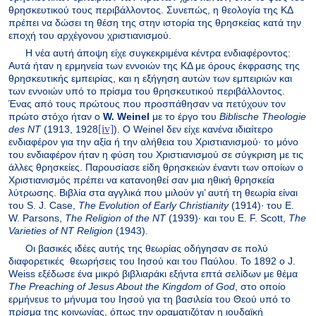
θρησκευτικού τους περιβάλλοντος. Συνεπώς, η θεολογία της ΚΔ
πρέπει να δώσει τη θέση της στην ιστορία της θρησκείας κατά την
εποχή του αρχέγονου χριστιανισμού.
Η νέα αυτή άποψη είχε συγκεκριμένα κέντρα ενδιαφέροντος:
Αυτά ήταν η ερμηνεία των εννοιών της ΚΔ με όρους έκφρασης της
θρησκευτικής εμπειρίας, και η εξήγηση αυτών των εμπειριών και
των εννοιών υπό το πρίσμα του θρησκευτικού περιβάλλοντος.
Ένας από τους πρώτους που προσπάθησαν να πετύχουν τον
πρώτο στόχο ήταν ο
W. Weinel
με το έργο του
Biblische Theologie
[iv]
des NT
(1913, 1928
). Ο Weinel δεν είχε κανένα ιδιαίτερο
ενδιαφέρον για την αξία ή την αλήθεια του Χριστιανισμού· το μόνο
του ενδιαφέρον ήταν η φύση του Χριστιανισμού σε σύγκριση με τις
άλλες θρησκείες. Παρουσίασε είδη θρησκειών έναντι των οποίων ο
Χριστιανισμός πρέπει να κατανοηθεί σαν μια ηθική θρησκεία
λύτρωσης. Βιβλία
στα
αγγλικά
που
μιλούν
γι
’
αυτή
τη
θεωρία
είναι
του
S. J. Case,
The Evolution of Early Christianity
(1914)
·
του
E.
W. Parsons,
The Religion of the NT
(1939)
·
και
του
E. F. Scott,
The
Varieties of NT Religion
(1943).
Οι βασικές ιδέες αυτής της θεωρίας οδήγησαν σε πολύ
διαφορετικές
θεωρήσεις του Ιησού και του Παύλου. Το 1892 ο J.
Weiss εξέδωσε ένα μικρό βιβλιαράκι εξήντα επτά σελίδων με θέμα
Τhe Preaching of Jesus About the Kingdom of God
, στο οποίο
ερμήνευε το μήνυμα του Ιησού για τη βασιλεία του Θεού υπό το
πρίσμα της κοινωνίας, όπως την οραματιζόταν η ιουδαϊκή