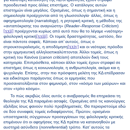
προοδευτικά προς άλλες επιστήμες. Ο κατάλογος αυτών
επιστημών είναι μεγάλος. Ορισμένες, όπως η σημαντική και η
σημειολογία προέρχονται από τη γλωσσολογία· άλλες, όπως η
αφηγηματολογία (
narratology
), η ρητορική κριτική, η μέθοδος της
«ανταπόκρισης του αναγνώστη» (
Reader
–
Response
Criticism
)
[xxii]
προέρχονται κυρίως από αυτό που θα το λέγαμε «νεότερη»
[xxiii]
φιλολογική κριτική
. Οι τομείς δραστηριότητας, ωστόσο, δεν
είναι πάντοτε σαφείς. Κάποιοι απ’ αυτούς, όπως ο
[xxiv]
στρουκτουραλισμός, η αποδόμηση
και οι νεότερες πρόοδοι
στην ερμηνευτική αλληλοεπικαλύπτονται. Άλλοι τομείς, όπως η
κριτική του Κανόνα (
canon
criticism
) αποτελούν δική τους
κατηγορία. Επιπρόσθετα, κάποιοι άλλοι τομείς έχουν στραφεί σε
επιστήμες όπως η κοινωνιολογία, η ανθρωπολογία, ακόμα και η
ψυχολογία. Επίσης, στην πιο πρόσφατη μελέτη της ΚΔ επέδρασαν
και ειδικότεροι παράγοντες όπως οι ερμηνείες που
προσανατολίζονται στον φεμινισμό, στον «κόσμο των μαύρων» και
στον «τρίτο κόσμο».
Το πώς ακριβώς όλος αυτός ο αναβρασμός θα επηρεάσει τη
θεολογία της ΚΔ παραμένει ασαφές. Ορισμένες από τις καινούργιες
εξελίξεις ίσως φανούν πολύ προβληματικές. Θα περιοριστούμε εδώ
σε δύο συναφείς τομείς ενδιαφέροντος. Πρώτον, ορισμένοι
υποστηρικτές σύγχρονων προσεγγίσεων της φιλολογικής κριτικής
επιμένουν ότι οι αφηγήσεις της ΚΔ πρέπει να κατανοηθούν με
αυστηρά ασύνδετο (
nonreferential
) τρόπο. Κατ’ αυτούς τα