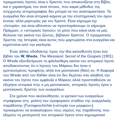
πραγματικός Ιησούς είναι ο Χριστός που απεικονίζεται στη Βίβλο,
και ο χαρακτήρας του είναι τέτοιος, που καμιά μέθοδος της
σύγχρονης ιστοριογραφίας δεν μπορεί να τον αναπαραστήσει. Τα
ευαγγέλια δεν είναι ιστορικά κείμενα με την επιστημονική του όρου
έννοια, αλλά μαρτυρίες για τον Χριστό. Είναι κήρυγμα όχι
«Ιστορία», και είναι αδύνατον να προσπεράσουμε το κήρυγμα.
Πράγματι, ο «ιστορικός Ιησούς» το μόνο που κάνει είναι να μας
θολώνει την εικόνα του ζώντος, βιβλικού Χριστού. Ο πραγματικός
Χριστός της Ιστορίας είναι αυτός που μαρτυρείται στα ευαγγέλια και
κηρύττεται από την εκκλησία.
Ένας άλλος οδοδείκτης προς την ίδια κατεύθυνση ήταν ένα
βιβλίο του
W
.
Wrede
,
The
Messianic
Secret
of
the
Gospels
(1901).
Ο
Wrede
εξουδετέρωσε τη φιλελεύθερη εικόνα του ιστορικού Ιησού
αποδεικνύοντας ότι ο Ιησούς του Μάρκου δεν ήταν ο
εμπνευσμένος προφήτης αλλά ένα μεσσιανικό (θείο) ον. Η διαφορά
του
Wrede
από τον
K
ä
hler
είναι ότι δεν δεχόταν σαν αληθινή την
εικόνα του Ιησού που εμφάνιζε ο Μάρκος αλλά προσπαθούσε να
εξηγήσει ιστορικά πώς ο μη-μεσσιανικός, ιστορικός Ιησούς έγινε ο
μεσσιανικός Χριστός των ευαγγελίων.
Στα χρόνια που ακολούθησαν, οι κριτικοί των ευαγγελίων
στράφηκαν στη
μελέτη του προφορικού σταδίου της ευαγγελικής
παράδοσης (
Formgeschichte
[«ιστορία των μορφών»],
προκειμένου να ανακαλύψουν τους νόμους της παράδοσης που
εξηγούν τη μετατροπή του ιστορικού Ιησού στον κηρυγματικό