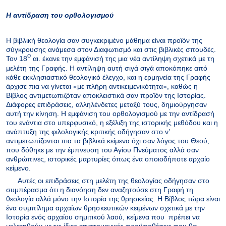
Η αντίδραση του ορθολογισμού
Η βιβλική θεολογία σαν συγκεκριμένο μάθημα είναι προϊόν της
σύγκρουσης ανάμεσα στον Διαφωτισμό και στις βιβλικές σπουδές.
ο
Τον 18
αι. έκανε την εμφάνισή της μια νέα αντίληψη σχετικά με τη
μελέτη της Γραφής. Η αντίληψη αυτή σιγά σιγά αποκόπηκε από
κάθε εκκλησιαστικό θεολογικό έλεγχο, και η ερμηνεία της Γραφής
άρχισε πια να γίνεται «με πλήρη αντικειμενικότητα», καθώς η
Βίβλος αντιμετωπιζόταν αποκλειστικά σαν προϊόν της Ιστορίας.
Διάφορες επιδράσεις, αλληλένδετες μεταξύ τους, δημιούργησαν
αυτή την κίνηση. Η εμφάνιση του ορθολογισμού με την αντίδρασή
του ενάντια στο υπερφυσικό, η εξέλιξη της ιστορικής μεθόδου και η
ανάπτυξη της φιλολογικής κριτικής οδήγησαν στο ν’
αντιμετωπίζονται πια τα βιβλικά κείμενα όχι σαν λόγος του Θεού,
που δόθηκε με την έμπνευση του Αγίου Πνεύματος αλλά σαν
ανθρώπινες, ιστορικές μαρτυρίες όπως ένα οποιοδήποτε αρχαίο
κείμενο.
Αυτές οι επιδράσεις στη μελέτη της θεολογίας οδήγησαν στο
συμπέρασμα ότι η διανόηση δεν αναζητούσε στη Γραφή τη
θεολογία αλλά μόνο την Ιστορία της θρησκείας. Η Βίβλος τώρα είναι
ένα συμπίλημα αρχαίων θρησκευτικών κειμένων σχετικά με την
Ιστορία ενός αρχαίου σημιτικού λαού, κείμενα που
πρέπει να