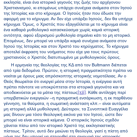
εκκλησία, είναι ένα ιστορικό γεγονός της ζωής του αρχέγονου
Χριστιανισμού, κι επομένως υπάρχει συνέχεια ανάμεσα στον Ιησού
της Ιστορίας και στο κήρυγμα. Ο Ιησούς ήταν που έδωσε την
αφορμή για το κήρυγμα. Αν δεν είχε υπάρξει Ιησούς, δεν θα υπήρχε
κήρυγμα. Όμως, ο Χριστός που εξαγγέλλεται με το κήρυγμα είναι
ένα καθαρά μυθολογικό κατασκεύασμα χωρίς καμιά ιστορική
οντότητα, αφού εξορισμού μυθολογία σημαίνει κάτι το μη ιστορικό.
Επομένως, δεν μπορεί να υπάρξει καμιά συνέχεια ανάμεσα στον
Ιησού της Ιστορίας και στον Χριστό του κηρύγματος. Το κήρυγμα
αποτελεί έκφραση του νοήματος που είχε για τους πρώτους
χριστιανούς ο Χριστός διατυπωμένο με μυθολογικούς όρους.
Η ερμηνεία της θεολογίας της ΚΔ από τον
Bultmann
διέπεται
από τρία δεδομένα. Πρώτον, η ιστορική πραγματικότητα πρέπει να
νοείται με όρους μιας απρόσκοπτης ιστορικής νομοτέλειας. Αν ο
Θεός θεωρείται ότι ενεργεί μέσα στην Ιστορία, η ενέργεια αυτή
πρέπει πάντοτε να υποκρύπτεται στα ιστορικά γεγονότα και να
[xii]
αποδεικνύεται με τα μάτια της πίστεως
. Κάθε αντίληψη περί
υπερβατικών ενεργειών ‒η πραγματική ενσάρκωση, η εκ παρθένου
γέννηση, τα θαύματα, η σωματική ανάσταση κλπ.‒ είναι αυτόματα
μη ιστορική αλλά μυθολογική. Δεύτερον, τα Συνοπτικά Ευαγγέλια
μας δίνουν μια τόσο θεολογική εικόνα για τον Ιησού, ώστε δεν
μπορεί να είναι ιστορικά κείμενα. Ο ιστορικός Ιησούς σχεδόν
χάνεται πίσω από τον ιστορικό Χριστό της εκκλησιαστικής
πίστεως. Τρίτον, αυτό δεν μειώνει τη θεολογία, γιατί η πίστη από
μόνη της δεν μπορεί να στηριχθεί στη σιγουριά της ιστορικής