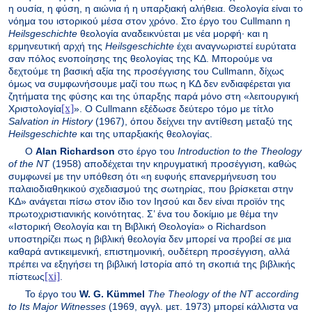
η ουσία, η φύση, η αιώνια ή η υπαρξιακή αλήθεια. Θεολογία είναι το
νόημα του ιστορικού μέσα στον χρόνο. Στο έργο του
Cullmann
η
Heilsgeschichte
θεολογία αναδεικνύεται με νέα μορφή· και η
ερμηνευτική αρχή της
Heilsgeschichte
έχει αναγνωριστεί ευρύτατα
σαν πόλος ενοποίησης της θεολογίας της ΚΔ. Μπορούμε να
δεχτούμε τη βασική αξία της προσέγγισης του
Cullmann
, δίχως
όμως να συμφωνήσουμε μαζί του πως η ΚΔ δεν ενδιαφέρεται για
ζητήματα της φύσης και της ύπαρξης παρά μόνο στη «λειτουργική
[x]
Χριστολογία
». Ο
Cullmann
εξέδωσε δεύτερο τόμο με τίτλο
Salvation
in
History
(1967), όπου δείχνει την αντίθεση μεταξύ της
Heilsgeschichte
και της υπαρξιακής θεολογίας.
Ο
Alan
Richardson
στο έργο του
Introduction
to
the
Theology
of
the
NT
(1958) αποδέχεται την κηρυγματική προσέγγιση, καθώς
συμφωνεί με την υπόθεση ότι «η ευφυής επανερμήνευση του
παλαιοδιαθηκικού σχεδιασμού της σωτηρίας, που βρίσκεται στην
ΚΔ» ανάγεται πίσω στον ίδιο τον Ιησού και δεν είναι προϊόν της
πρωτοχριστιανικής κοινότητας. Σ’ ένα του δοκίμιο με θέμα την
«Ιστορική Θεολογία και τη Βιβλική Θεολογία» ο
Richardson
υποστηρίζει πως η βιβλική θεολογία δεν μπορεί να προβεί σε μια
καθαρά αντικειμενική, επιστημονική, ουδέτερη προσέγγιση, αλλά
πρέπει να εξηγήσει τη βιβλική Ιστορία από τη σκοπιά της βιβλικής
[xi]
πίστεως
.
Το έργο του
W
.
G
.
K
ü
mmel
The
Theology
of
the
NT
according
to
Its
Major
Witnesses
(1969, αγγλ. μετ. 1973) μπορεί κάλλιστα να