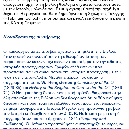
ακούγεται η αρχή ότι η βιβλική θεολογία σχετίζεται αναπόσπαστα
με την Ιστορία, μολονότι του Baur η σχέση μ’ αυτή την αρχή έχει
ξεχαστεί. Η ερμηνεία του Baur δημιούργησε τη Σχολή της Τυβίγγης
(«Tübingen School»), η οποία είχε και μεγάλη επίδραση στη μελέτη
της ΚΔ στη Γερμανία.
Η αντίδραση της συντήρησης
Οι καινούργιες αυτές απόψεις σχετικά με τη μελέτη της Βίβλου,
ήταν φυσικό να συναντήσουν τη σθεναρή αντίσταση των
παραδοσιακών κύκλων, όχι εκείνων που απέρριπταν την αξία της
ιστορικής προσέγγισης των Γραφών αλλά εκείνων που
προσπαθούσαν να συνδυάσουν την ιστορική προσέγγιση με την
πίστη στην αποκάλυψη. Μεγάλη
επίδραση
άσκησαν
τα
συγγράμματα
του
E. W.
Hengstenberg
Christology of the OT
(1829-35)
και
History of the Kingdom of God Under the OT
(1869-
71).
Ο
Hengstenberg
διαπίστωσε μικρή πρόοδο διαχρονικά στην
όλη αποκάλυψη της Βίβλου και δεν θεωρούσε ότι οι δύο Διαθήκες
διέφεραν και πολύ· ερμήνευε εξάλλου τους προφήτες πνευματικά
με μικρή αναφορά στην Ιστορία. Μεγαλύτερη προσέγγιση με βάση
την Ιστορία επιδιώχθηκε από τον
J. C. K. Hofmann
με μια σειρά
συγγραμμάτων του που άρχισαν το 1841 (
Prophecy and
Fulfillment
)
. Ο
Hofmann
προσπάθησε να υποστηρίξει το κύρος και