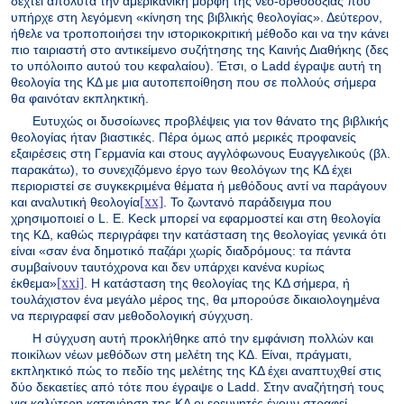
δεχτεί απόλυτα την αμερικανική μορφή της νέο-ορθοδοξίας που
υπήρχε στη λεγόμενη «κίνηση της βιβλικής θεολογίας». Δεύτερον,
ήθελε να τροποποιήσει την ιστορικοκριτική μέθοδο και να την κάνει
πιο ταιριαστή στο αντικείμενο συζήτησης της Καινής Διαθήκης (δες
το υπόλοιπο αυτού του κεφαλαίου). Έτσι, ο
Ladd
έγραψε αυτή τη
θεολογία της ΚΔ με μια αυτοπεποίθηση που σε πολλούς σήμερα
θα φαινόταν εκπληκτική.
Ευτυχώς οι δυσοίωνες προβλέψεις για τον θάνατο της βιβλικής
θεολογίας ήταν βιαστικές. Πέρα όμως από μερικές προφανείς
εξαιρέσεις στη Γερμανία και στους αγγλόφωνους Ευαγγελικούς (βλ.
παρακάτω), το συνεχιζόμενο έργο των θεολόγων της ΚΔ έχει
περιοριστεί σε συγκεκριμένα θέματα ή μεθόδους αντί να παράγουν
[xx]
και αναλυτική θεολογία
. Το ζωντανό παράδειγμα που
χρησιμοποιεί ο
L
.
E
.
Keck
μπορεί να εφαρμοστεί και στη θεολογία
της ΚΔ, καθώς περιγράφει την κατάσταση της θεολογίας γενικά ότι
είναι «σαν ένα δημοτικό παζάρι χωρίς διαδρόμους: τα πάντα
συμβαίνουν ταυτόχρονα και δεν υπάρχει κανένα κυρίως
[xxi]
έκθεμα»
. Η κατάσταση της θεολογίας της ΚΔ σήμερα, ή
τουλάχιστον ένα μεγάλο μέρος της, θα μπορούσε δικαιολογημένα
να περιγραφεί σαν μεθοδολογική σύγχυση.
Η σύγχυση αυτή προκλήθηκε από την εμφάνιση πολλών και
ποικίλων νέων μεθόδων στη μελέτη της ΚΔ. Είναι, πράγματι,
εκπληκτικό πώς το πεδίο της μελέτης της ΚΔ έχει αναπτυχθεί στις
δύο δεκαετίες από τότε που έγραψε ο
Ladd
. Στην αναζήτησή τους
για καλύτερη κατανόηση της ΚΔ οι ερευνητές έχουν στραφεί