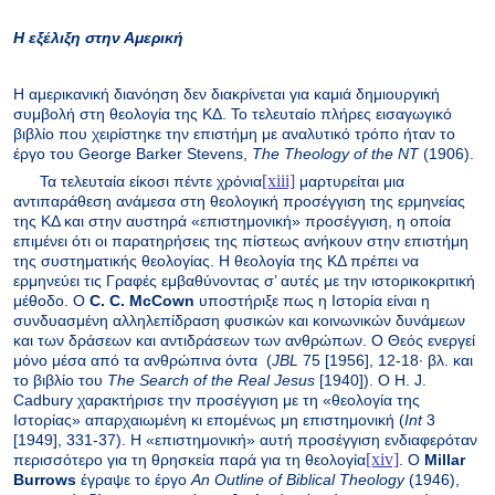
Η εξέλιξη στην Αμερική
Η αμερικανική διανόηση δεν διακρίνεται για καμιά δημιουργική
συμβολή στη θεολογία της ΚΔ. Το τελευταίο πλήρες εισαγωγικό
βιβλίο που χειρίστηκε την επιστήμη με αναλυτικό τρόπο ήταν το
έργο του
George
Barker
Stevens
,
The
Theology
of
the
NT
(1906).
[xiii]
Τα τελευταία είκοσι πέντε χρόνια
μαρτυρείται μια
αντιπαράθεση ανάμεσα στη θεολογική προσέγγιση της ερμηνείας
της ΚΔ και στην αυστηρά «επιστημονική» προσέγγιση, η οποία
επιμένει ότι οι παρατηρήσεις της πίστεως ανήκουν στην επιστήμη
της συστηματικής θεολογίας. Η θεολογία της ΚΔ πρέπει να
ερμηνεύει τις Γραφές εμβαθύνοντας σ’ αυτές με την ιστορικοκριτική
μέθοδο. Ο
C
.
C
.
McCown
υποστήριξε πως η Ιστορία είναι η
συνδυασμένη αλληλεπίδραση φυσικών και κοινωνικών δυνάμεων
και των δράσεων και αντιδράσεων των ανθρώπων. Ο Θεός ενεργεί
μόνο μέσα από τα ανθρώπινα όντα
(
JBL
75 [1956], 12-18· βλ. και
το βιβλίο του
The
Search
of
the
Real
Jesus
[1940]). Ο
H
.
J
.
Cadbury
χαρακτήρισε την προσέγγιση με τη «θεολογία της
Ιστορίας» απαρχαιωμένη κι επομένως μη επιστημονική (
Int
3
[1949], 331-37). Η «επιστημονική» αυτή προσέγγιση ενδιαφερόταν
[xiv]
περισσότερο για τη θρησκεία παρά για τη θεολογία
. Ο
Millar
Burrows
έγραψε το έργο
An
Outline
of
Biblical
Theology
(1946),