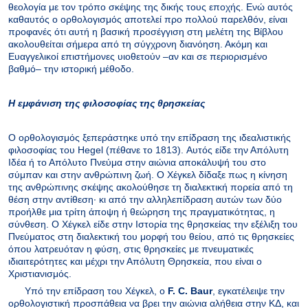
θεολογία με τον τρόπο σκέψης της δικής τους εποχής. Ενώ αυτός
καθαυτός ο ορθολογισμός αποτελεί προ πολλού παρελθόν, είναι
προφανές ότι αυτή η βασική προσέγγιση στη μελέτη της Βίβλου
ακολουθείται σήμερα από τη σύγχρονη διανόηση. Ακόμη και
Ευαγγελικοί επιστήμονες υιοθετούν –αν και σε περιορισμένο
βαθμό– την ιστορική μέθοδο.
Η εμφάνιση της φιλοσοφίας της θρησκείας
Ο ορθολογισμός ξεπεράστηκε υπό την επίδραση της ιδεαλιστικής
φιλοσοφίας του Hegel (πέθανε το 1813). Αυτός είδε την Απόλυτη
Ιδέα ή το Απόλυτο Πνεύμα στην αιώνια αποκάλυψή του στο
σύμπαν και στην ανθρώπινη ζωή. Ο Χέγκελ δίδαξε πως η κίνηση
της ανθρώπινης σκέψης ακολούθησε τη διαλεκτική πορεία από τη
θέση στην αντίθεση· κι από την αλληλεπίδραση αυτών των δύο
προήλθε μια τρίτη άποψη ή θεώρηση της πραγματικότητας, η
σύνθεση. Ο Χέγκελ είδε στην Ιστορία της θρησκείας την εξέλιξη του
Πνεύματος στη διαλεκτική του μορφή του θείου, από τις θρησκείες
όπου λατρευόταν η φύση, στις θρησκείες με πνευματικές
ιδιαιτερότητες και μέχρι την Απόλυτη Θρησκεία, που είναι ο
Χριστιανισμός.
Υπό την επίδραση του Χέγκελ, ο
F. C. Baur
, εγκατέλειψε την
ορθολογιστική προσπάθεια να βρει την αιώνια αλήθεια στην ΚΔ, και