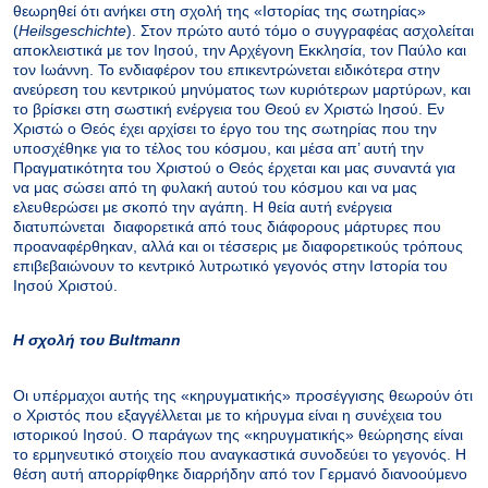
θεωρηθεί ότι ανήκει στη σχολή της «Ιστορίας της σωτηρίας»
(
Heilsgeschichte
). Στον πρώτο αυτό τόμο ο συγγραφέας ασχολείται
αποκλειστικά με τον Ιησού, την Αρχέγονη Εκκλησία, τον Παύλο και
τον Ιωάννη. Το ενδιαφέρον του επικεντρώνεται ειδικότερα στην
ανεύρεση του κεντρικού μηνύματος των κυριότερων μαρτύρων, και
το βρίσκει στη σωστική ενέργεια του Θεού εν Χριστώ Ιησού. Εν
Χριστώ ο Θεός έχει αρχίσει το έργο του της σωτηρίας που την
υποσχέθηκε για το τέλος του κόσμου, και μέσα απ’ αυτή την
Πραγματικότητα του Χριστού ο Θεός έρχεται και μας συναντά για
να μας σώσει από τη φυλακή αυτού του κόσμου και να μας
ελευθερώσει με σκοπό την αγάπη. Η θεία αυτή ενέργεια
διατυπώνεται
διαφορετικά από τους διάφορους μάρτυρες που
προαναφέρθηκαν, αλλά και οι τέσσερις με διαφορετικούς τρόπους
επιβεβαιώνουν το κεντρικό λυτρωτικό γεγονός στην Ιστορία του
Ιησού Χριστού.
Η σχολή του
Bultmann
Οι υπέρμαχοι αυτής της «κηρυγματικής» προσέγγισης θεωρούν ότι
ο Χριστός που εξαγγέλλεται με το κήρυγμα είναι η συνέχεια του
ιστορικού Ιησού. Ο παράγων της «κηρυγματικής» θεώρησης είναι
το ερμηνευτικό στοιχείο που αναγκαστικά συνοδεύει το γεγονός. Η
θέση αυτή απορρίφθηκε διαρρήδην από τον Γερμανό διανοούμενο