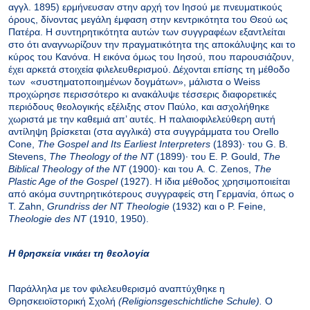
αγγλ
.
1895) ερμήνευσαν στην αρχή τον Ιησού με πνευματικούς
όρους, δίνοντας μεγάλη έμφαση στην κεντρικότητα του Θεού ως
Πατέρα. Η συντηρητικότητα αυτών των συγγραφέων εξαντλείται
στο ότι αναγνωρίζουν την πραγματικότητα της αποκάλυψης και το
κύρος του Κανόνα. Η εικόνα όμως του Ιησού, που παρουσιάζουν,
έχει αρκετά στοιχεία φιλελευθερισμού. Δέχονται επίσης τη μέθοδο
των
«συστηματοποιημένων δογμάτων», μάλιστα ο Weiss
προχώρησε περισσότερο κι ανακάλυψε τέσσερις διαφορετικές
περιόδους θεολογικής εξέλιξης στον Παύλο, και ασχολήθηκε
χωριστά με την καθεμιά απ’ αυτές. Η παλαιοφιλελεύθερη αυτή
αντίληψη βρίσκεται (στα αγγλικά) στα συγγράμματα του Orello
Cone,
The Gospel and Its Earliest Interpreters
(1893)· του G. B.
Stevens,
Τhe Theology of the NT
(1899)· του E. P. Gould,
The
Biblical Theology of the NT
(1900)· και του A. C. Zenos,
The
Plastic Age of the Gospel
(1927). Η ίδια μέθοδος χρησιμοποιείται
από ακόμα συντηρητικότερους συγγραφείς στη Γερμανία, όπως ο
T. Zahn,
Grundriss der NT Theologie
(1932) και ο P. Feine,
Theologie des NT
(1910, 1950).
Η θρησκεία νικάει τη θεολογία
Παράλληλα με τον φιλελευθερισμό αναπτύχθηκε η
Θρησκειοϊστορική Σχολή
(Religionsgeschichtliche Schule).
Ο