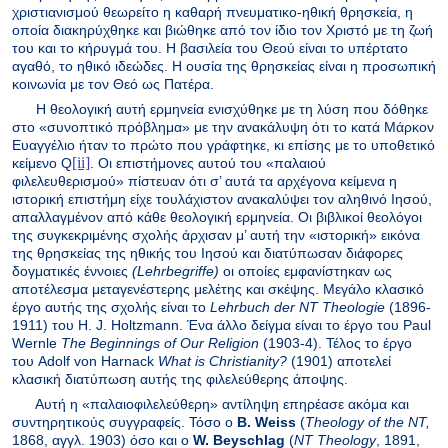
χριστιανισμού θεωρείτο η καθαρή πνευματικο-ηθική θρησκεία, η
οποία διακηρύχθηκε και βιώθηκε από τον ίδιο τον Χριστό με τη ζωή
του και το κήρυγμά του. Η βασιλεία του Θεού είναι το υπέρτατο
αγαθό, το ηθικό ιδεώδες. Η ουσία της θρησκείας είναι η προσωπική
κοινωνία με τον Θεό ως Πατέρα.
Η θεολογική αυτή ερμηνεία ενισχύθηκε με τη λύση που δόθηκε
στο «συνοπτικό πρόβλημα» με την ανακάλυψη ότι το κατά Μάρκον
Ευαγγέλιο ήταν το πρώτο που γράφτηκε, κι επίσης με το υποθετικό
[ii]
κείμενο Q
. Οι επιστήμονες αυτού του «παλαιού
φιλελευθερισμού» πίστευαν ότι σ’ αυτά τα αρχέγονα κείμενα η
ιστορική επιστήμη είχε τουλάχιστον ανακαλύψει τον αληθινό Ιησού,
απαλλαγμένον από κάθε θεολογική ερμηνεία. Οι βιβλικοί θεολόγοι
της συγκεκριμένης σχολής άρχισαν μ’ αυτή την «ιστορική» εικόνα
της θρησκείας της ηθικής του Ιησού και διατύπωσαν διάφορες
δογματικές έννοιες
(Lehrbegriffe)
οι οποίες εμφανίστηκαν ως
αποτέλεσμα μεταγενέστερης μελέτης και σκέψης. Μεγάλο κλασικό
έργο αυτής της σχολής είναι το
Lehrbuch der NT Theologie
(1896-
1911) του H. J. Holtzmann. Ένα
άλλο
δείγμα
είναι
το
έργο
του
Paul
Wernle
The Beginnings of Our Religion
(1903-4).
Τέλος
το
έργο
του
Adolf von Harnack
What is Christianity?
(1901) αποτελεί
κλασική διατύπωση αυτής της φιλελεύθερης άποψης.
Αυτή η «παλαιοφιλελεύθερη» αντίληψη επηρέασε ακόμα και
συντηρητικούς συγγραφείς. Τόσο
ο
B. Weiss
(
Theology of the NT,
1868,
αγγλ
. 1903)
όσο
και
ο
W. Beyschlag
(
NT Theology
, 1891,