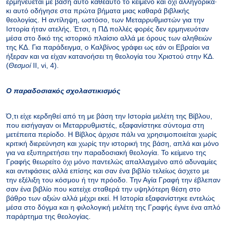
ερμηνεύεται με βάση αυτό καθεαυτό το κείμενο και όχι αλληγορικά·
κι αυτό οδήγησε στα πρώτα βήματα μιας καθαρά βιβλικής
θεολογίας. Η αντίληψη, ωστόσο, των Μεταρρυθμιστών για την
Ιστορία ήταν ατελής. Έτσι, η ΠΔ πολλές φορές δεν ερμηνευόταν
μέσα στο δικό της ιστορικό πλαίσιο αλλά με όρους των αληθειών
της ΚΔ. Για παράδειγμα, ο Καλβίνος γράφει ως εάν οι Εβραίοι να
ήξεραν και να είχαν κατανοήσει τη θεολογία του Χριστού στην ΚΔ.
(
Θεσμοί
II, vi, 4).
Ο παραδοσιακός σχολαστικισμός
Ό,τι είχε κερδηθεί από τη με βάση την Ιστορία μελέτη της Βίβλου,
που εισήγαγαν οι Μεταρρυθμιστές, εξαφανίστηκε σύντομα στη
μετέπειτα περίοδο. Η Βίβλος άρχισε πάλι να χρησιμοποιείται χωρίς
κριτική διερεύνηση και χωρίς την ιστορική της βάση, απλά και μόνο
για να εξυπηρετήσει την παραδοσιακή θεολογία. Το κείμενο της
Γραφής θεωρείτο όχι μόνο παντελώς απαλλαγμένο από αδυναμίες
και αντιφάσεις αλλά επίσης και σαν ένα βιβλίο τελείως άσχετο με
την εξέλιξη του κόσμου ή την πρόοδο. Την Αγία Γραφή την έβλεπαν
σαν ένα βιβλίο που κατείχε σταθερά την υψηλότερη θέση στο
βάθρο των αξιών αλλά μέχρι εκεί. Η Ιστορία εξαφανίστηκε εντελώς
μέσα στο δόγμα και η φιλολογική μελέτη της Γραφής έγινε ένα απλό
παράρτημα της θεολογίας.