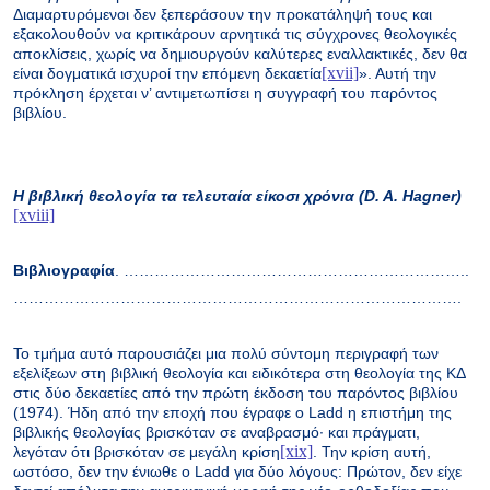
Διαμαρτυρόμενοι δεν ξεπεράσουν την προκατάληψή τους και
εξακολουθούν να κριτικάρουν αρνητικά τις σύγχρονες θεολογικές
αποκλίσεις, χωρίς να δημιουργούν καλύτερες εναλλακτικές, δεν θα
[xvii]
είναι δογματικά ισχυροί την επόμενη δεκαετία
». Αυτή την
πρόκληση έρχεται ν’ αντιμετωπίσει η συγγραφή του παρόντος
βιβλίου.
Η βιβλική θεολογία τα τελευταία είκοσι χρόνια (
D
.
A
.
Hagner
)
[xviii]
Βιβλιογραφία
. …………………………………………………………..
…………………………………………………………………………….
Το τμήμα αυτό παρουσιάζει μια πολύ σύντομη περιγραφή των
εξελίξεων στη βιβλική θεολογία και ειδικότερα στη θεολογία της ΚΔ
στις δύο δεκαετίες από την πρώτη έκδοση του παρόντος βιβλίου
(1974). Ήδη από την εποχή που έγραφε ο
Ladd
η επιστήμη της
βιβλικής θεολογίας βρισκόταν σε αναβρασμό· και πράγματι,
[xix]
λεγόταν ότι βρισκόταν σε μεγάλη κρίση
. Την κρίση αυτή,
ωστόσο, δεν την ένιωθε ο
Ladd
για δύο λόγους: Πρώτον, δεν είχε