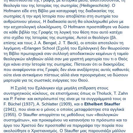
τη θεοπνευστία της Γραφής με ιστορικά μέσα, αναπτύσσοντας τη
θεολογία του της Ιστορίας της σωτηρίας
(Heil
s
geschicte).
Ο
Hofmann
είδε στη Βίβλο μια καταγραφή της διαδικασίας της
σωτηρίας ή την ιερή
I
στορία που αποβλέπει στη σωτηρία του
ανθρώπινου γένους. Η διαδικασία αυτή θα ολοκληρωθεί μόνο με
την εσχατολογική ολοκλήρωση. Ο
Hofmann
προσπάθησε να δώσει
σε κάθε βιβλίο της Γραφής τη λογική του θέση που αυτό κατέχει
στο σχέδιο της Ιστορίας της σωτηρίας. Αυτοί οι θεολόγοι (βλ.
επίσης και τους J. A. Bengel, J. T. Beck), οι οποίοι αποτελούν τη
λεγόμενη «Erlangen School (Σχολή του Ερλάνγκεν) δεν θεωρούσαν
τη Βίβλο πρωταρχικά σαν συλλογή αποδεικτικών κειμένων ή ταμείο
θεολογικών αληθειών αλλά σαν μια γραπτή μαρτυρία του τι ο Θεός
έχει κάνει στην Ιστορία της σωτηρίας. Πίστευαν ότι οι διακηρύξεις
που αναφέρονται στις Γραφές δεν είναι ανεξάρτητες αυτές καθαυτές
ούτε είναι αντικείμενο πίστεως αλλά είναι προορισμένες να δώσουν
μαρτυρία για τις σωστικές ενέργειες του Θεού.
Η Σχολή του Ερλάνγκεν είχε μεγάλη επίδραση στους
συντηρητικούς κύκλους, σε επιστήμονες όπως οι Tholuck, T. Zahn
και P. Feine· και εκπρόσωποί της είναι με τα συγγράμματά τους οι
F. Büchel (1937), A. Schlatter (1909), και ο
Ethelbert
Stauffer
(1941), που είναι κι ο μόνος ο οποίος μεταφράστηκε στα αγγλικά
(1955). Ο Stauffer απορρίπτει τις μεθόδους των «θεολογικών
συστημάτων», και προκειμένου να κατανοήσει το πρόσωπο και το
έργο του Χριστού δεν προσπαθεί να περιγράψει την πορεία που
ακολούθησε ο Χριστιανισμός. Ο
Stauffer
μας παρουσιάζει μάλλον