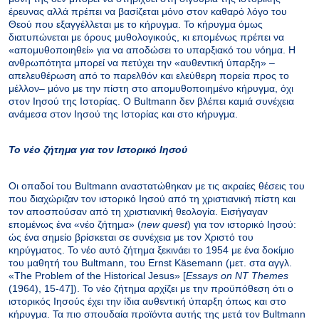
έρευνας αλλά πρέπει να βασίζεται μόνο στον καθαρό λόγο του
Θεού που εξαγγέλλεται με το κήρυγμα. Το κήρυγμα όμως
διατυπώνεται με όρους μυθολογικούς, κι επομένως πρέπει να
«απομυθοποιηθεί» για να αποδώσει το υπαρξιακό του νόημα. Η
ανθρωπότητα μπορεί να πετύχει την «αυθεντική ύπαρξη» ‒
απελευθέρωση από το παρελθόν και ελεύθερη πορεία προς το
μέλλον‒ μόνο με την πίστη στο απομυθοποιημένο κήρυγμα, όχι
στον Ιησού της Ιστορίας. Ο
Bultmann
δεν βλέπει καμιά συνέχεια
ανάμεσα στον Ιησού της Ιστορίας και στο κήρυγμα.
Το νέο ζήτημα για τον Ιστορικό Ιησού
Οι οπαδοί του
Bultmann
αναστατώθηκαν με τις ακραίες θέσεις του
που διαχώριζαν τον ιστορικό Ιησού από τη χριστιανική πίστη και
τον αποσπούσαν από τη χριστιανική θεολογία. Εισήγαγαν
επομένως ένα «νέο ζήτημα» (
new
quest
) για τον ιστορικό Ιησού:
ώς ένα σημείο βρίσκεται σε συνέχεια με τον Χριστό του
κηρύγματος. Το νέο αυτό ζήτημα ξεκινάει το 1954 με ένα δοκίμιο
του μαθητή του
Bultmann
, του
Ernst
K
ä
semann
(μετ. στα αγγλ.
«The Problem of the Historical Jesus» [
Essays on NT Themes
(1964), 15-47]).
Το νέο ζήτημα αρχίζει με την προϋπόθεση ότι ο
ιστορικός Ιησούς έχει την ίδια αυθεντική ύπαρξη όπως και στο
κήρυγμα. Τα πιο σπουδαία προϊόντα αυτής της μετά τον
Bultmann