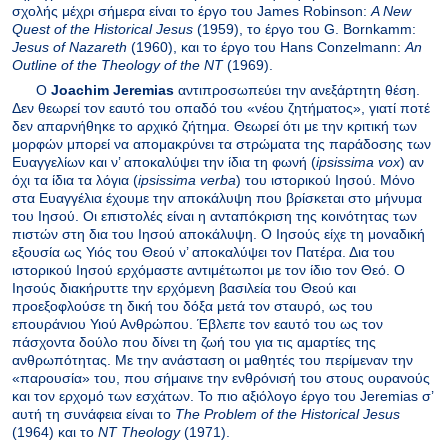
σχολής μέχρι σήμερα είναι το έργο του
James
Robinson
:
A
New
Quest
of
the
Historical
Jesus
(1959), το έργο του
G
.
Bornkamm
:
Jesus
of
Nazareth
(1960), και το έργο του
Hans
Conzelmann
:
An
Outline
of
the
Theology
of
the
NT
(1969).
Ο
Joachim
Jeremias
αντιπροσωπεύει την ανεξάρτητη θέση.
Δεν θεωρεί τον εαυτό του οπαδό του «νέου ζητήματος», γιατί ποτέ
δεν απαρνήθηκε το αρχικό ζήτημα. Θεωρεί ότι με την κριτική των
μορφών μπορεί να απομακρύνει τα στρώματα της παράδοσης των
Ευαγγελίων και ν’ αποκαλύψει την ίδια τη φωνή (
ipsissima
vox
) αν
όχι τα ίδια τα λόγια (
ipsissima
verba
) του ιστορικού Ιησού. Μόνο
στα Ευαγγέλια έχουμε την αποκάλυψη που βρίσκεται στο μήνυμα
του Ιησού. Οι επιστολές είναι η ανταπόκριση της κοινότητας των
πιστών στη δια του Ιησού αποκάλυψη. Ο Ιησούς είχε τη μοναδική
εξουσία ως Υιός του Θεού ν’ αποκαλύψει τον Πατέρα. Δια του
ιστορικού Ιησού ερχόμαστε αντιμέτωποι με τον ίδιο τον Θεό. Ο
Ιησούς διακήρυττε την ερχόμενη βασιλεία του Θεού και
προεξοφλούσε τη δική του δόξα μετά τον σταυρό, ως του
επουράνιου Υιού Ανθρώπου. Έβλεπε τον εαυτό του ως τον
πάσχοντα δούλο που δίνει τη ζωή του για τις αμαρτίες της
ανθρωπότητας. Με την ανάσταση οι μαθητές του περίμεναν την
«παρουσία» του, που σήμαινε την ενθρόνισή του στους ουρανούς
και τον ερχομό των εσχάτων. Το πιο αξιόλογο έργο του
Jeremias
σ’
αυτή τη συνάφεια είναι το
The
Problem
of
the
Historical
Jesus
(1964) και το
NT
Theology
(1971).