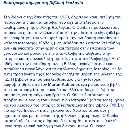
Επιστροφή σήμερα στη βιβλική θεολογία
Στη διάρκεια της δεκαετίας του 1920, άρχισε να κάνει αισθητή την
παρουσία της μια νέα άποψη, που είχε αποτέλεσμα την
αναθέρμανση της βιβλικής θεολογίας. Ο
Dentan
προβάλλει τρεις
παράγοντες που συνέβαλαν σ’ αυτό: την πίστη που είχε χαθεί με
την επικράτηση του νατουραλισμού· την αντίδραση εναντίον της
καθαρά ιστορικής μεθόδου, μιας μεθόδου που απαιτούσε πλήρη
αντικειμενικότητα στην έρευνα και πίστευε στην επάρκεια των
γεγονότων και μόνον για την αποκάλυψη της αλήθειας στην
[vii]
Ιστορία· και την ανακάλυψη της ιδέας της αποκάλυψης
. Αυτό
οδήγησε στην πεποίθηση πως η Βίβλος περιείχε
Ιστορία και
παράλληλα έκανε λόγο για το απόλυτο νόημα της Ιστορίας. Η νέα
αυτή προσέγγιση της θεολογίας άλλαξε τη μορφή της μελέτης της
ΚΔ. Η βεβαιότητα του φιλελευθερισμού για την Ιστορία
αμφισβητήθηκε από τον
Martin
K
ä
hler
σε ένα μακρόπνοο βιβλίο
του που προηγείτο του καιρού του αλλά αποδείχτηκε ύψιστης
σημασίας για τη σύγχρονη έρευνα. Ο
K
ä
hler
διατύπωσε το
πρόβλημα με όρους του «Λεγόμενου Ιστορικού (
historische
) Ιησού
[viii]
και του Χριστού της Ιστορίας (
geschichtlische
) της Βίβλου»
. Ο
«ιστορικός Ιησούς» ήταν η εικόνα του Χριστού όπως αυτή
σχηματίστηκε με τη μέθοδο της φιλελεύθερης κριτικής. Ο
K
ä
hler
υποστήριξε ότι αυτός ο Ιησούς δεν υπήρξε ποτέ ιστορικά αλλά
μόνο στην κριτική αντίληψη των διανοουμένων. Ο μόνος