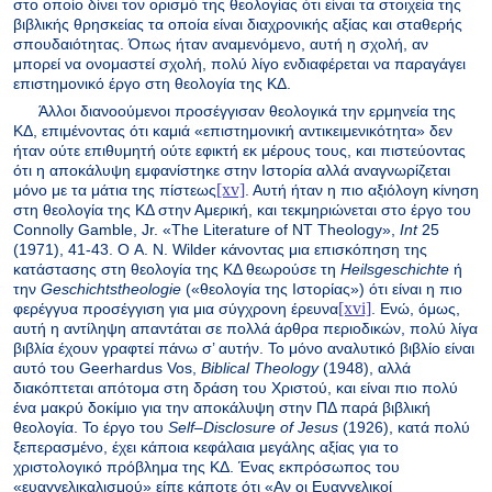
στο οποίο δίνει τον ορισμό της θεολογίας ότι είναι τα στοιχεία της
βιβλικής θρησκείας τα οποία είναι διαχρονικής αξίας και σταθερής
σπουδαιότητας. Όπως ήταν αναμενόμενο, αυτή η σχολή, αν
μπορεί να ονομαστεί σχολή, πολύ λίγο ενδιαφέρεται να παραγάγει
επιστημονικό έργο στη θεολογία της ΚΔ.
Άλλοι διανοούμενοι προσέγγισαν θεολογικά την ερμηνεία της
ΚΔ, επιμένοντας ότι καμιά «επιστημονική αντικειμενικότητα» δεν
ήταν ούτε επιθυμητή ούτε εφικτή εκ μέρους τους, και πιστεύοντας
ότι η αποκάλυψη εμφανίστηκε στην Ιστορία αλλά αναγνωρίζεται
[xv]
μόνο με τα μάτια της πίστεως
. Αυτή ήταν η πιο αξιόλογη κίνηση
στη θεολογία της ΚΔ στην Αμερική, και τεκμηριώνεται στο έργο του
Connolly
Gamble
,
Jr
. «
The
Literature
of
NT
Theology
»,
Int
25
(1971), 41-43. Ο
A
.
N
.
Wilder
κάνοντας μια επισκόπηση της
κατάστασης στη θεολογία της ΚΔ θεωρούσε τη
Heilsgeschichte
ή
την
Geschichtstheologie
(«θεολογία της Ιστορίας») ότι είναι η πιο
[xvi]
φερέγγυα προσέγγιση για μια σύγχρονη έρευνα
. Ενώ, όμως,
αυτή η αντίληψη απαντάται σε πολλά άρθρα περιοδικών, πολύ λίγα
βιβλία έχουν γραφτεί πάνω σ’ αυτήν. Το μόνο αναλυτικό βιβλίο είναι
αυτό του
Geerhardus
Vos
,
Biblical
Theology
(1948), αλλά
διακόπτεται απότομα στη δράση του Χριστού, και είναι πιο πολύ
ένα μακρύ δοκίμιο για την αποκάλυψη στην ΠΔ παρά βιβλική
θεολογία. Το έργο του
Self
–
Disclosure
of
Jesus
(1926), κατά πολύ
ξεπερασμένο, έχει κάποια κεφάλαια μεγάλης αξίας για το
χριστολογικό πρόβλημα της ΚΔ. Ένας εκπρόσωπος του
«ευαγγελικαλισμού» είπε κάποτε ότι «Αν οι Ευαγγελικοί