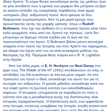
(θείο) Χριστό. Το κύριο θετικό αποτέλεσμα αυτής της μελέτης ήταν
να γίνει αποδεκτό πως η κριτική των μορφών δεν μπόρεσε να βρει
σε κανένα επίπεδο της ευαγγελικής παράδοσης έναν αμιγή
«ιστορικό» (δηλ. ανθρώπινο) Ιησού. Αυτό φάνηκε σε δύο
διαφορετικά συμπεράσματα. Από τη μια μεριά έχουμε τους
αγνωστικιστές αυτής της μορφής κριτικής, όπως ο
Rudolf
Bultmann
, που έχει την αίσθηση ότι ο ιστορικός Ιησούς είναι τόσο
καλά κρυμμένος πίσω από τον Χριστό της πίστεως, ώστε δεν
μπορούμε να ξέρουμε τίποτα σχεδόν για τη ζωή και την
προσωπικότητα του Ιησού. Ο
Bultmann
βλέπει μόνον ασυνέχεια
ανάμεσα στον Ιησού της Ιστορίας και στον Χριστό του κηρύγματος,
και εξαιρεί τον Ιησού από του να είναι αντικείμενο μελέτης της
θεολογίας της ΚΔ. Παρόμοια θέση παίρνει και ο
R
.
H
.
Lightfoot
στην Αγγλία.
Από την άλλη μεριά, οι
E
.
H
.
Hoskyns
και
Noel
Davey
στο
έργο τους
The
Riddle
of
the
NT
(1931) αποδεικνύουν ότι όλες οι
αποδείξεις της ΚΔ συγκλίνουν σε ένα και μόνο σημείο: ότι στο
πρόσωπο του Ιησού ο Θεός αποκάλυψε τον εαυτό του για τη
σωτηρία του ανθρώπου. Η κριτική μέθοδος αποκάλυψε κατά τον
πιο σαφή τρόπο τη ζωντανή ενότητα των καινοδιαθηκικών
κειμένων. Ο ιστορικός υποχρεούται να παραδεχτεί ότι τόσο η
ενότητα όσο και η μοναδικότητα αυτής της διαπίστωσης είναι
ιστορικές πραγματικότητες. Η διαπίστωση αυτή, ενώ εμφανίζεται
στην Ιστορία, εντούτοις υπερβαίνει την Ιστορία, επειδή απαιτεί από
τον ιστορικό κάτι που ένας ιστορικός ίσως ποτέ δεν θα δώσει: να