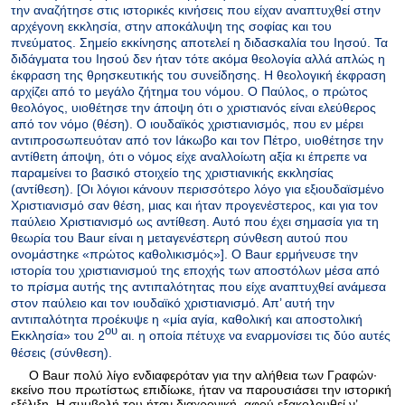
την αναζήτησε στις ιστορικές κινήσεις που είχαν αναπτυχθεί στην
αρχέγονη εκκλησία, στην αποκάλυψη της σοφίας και του
πνεύματος. Σημείο εκκίνησης αποτελεί η διδασκαλία του Ιησού. Τα
διδάγματα του Ιησού δεν ήταν τότε ακόμα θεολογία αλλά απλώς η
έκφραση της θρησκευτικής του συνείδησης. Η θεολογική έκφραση
αρχίζει από το μεγάλο ζήτημα του νόμου. Ο Παύλος, ο πρώτος
θεολόγος, υιοθέτησε την άποψη ότι ο χριστιανός είναι ελεύθερος
από τον νόμο (θέση). Ο ιουδαϊκός χριστιανισμός, που εν μέρει
αντιπροσωπευόταν από τον Ιάκωβο και τον Πέτρο, υιοθέτησε την
αντίθετη άποψη, ότι ο νόμος είχε αναλλοίωτη αξία κι έπρεπε να
παραμείνει το βασικό στοιχείο της χριστιανικής εκκλησίας
(αντίθεση). [Οι λόγιοι κάνουν περισσότερο λόγο για εξιουδαϊσμένο
Χριστιανισμό σαν θέση, μιας και ήταν προγενέστερος, και για τον
παύλειο Χριστιανισμό ως αντίθεση. Αυτό που έχει σημασία για τη
θεωρία του
Baur
είναι η μεταγενέστερη σύνθεση αυτού που
ονομάστηκε «πρώτος καθολικισμός»]. Ο Βaur ερμήνευσε την
ιστορία του χριστιανισμού της εποχής των αποστόλων μέσα από
το πρίσμα αυτής της αντιπαλότητας που είχε αναπτυχθεί ανάμεσα
στον παύλειο και τον ιουδαϊκό χριστιανισμό. Απ’ αυτή την
αντιπαλότητα προέκυψε η «μία αγία, καθολική και αποστολική
ου
Εκκλησία» του 2
αι. η οποία πέτυχε να εναρμονίσει τις δύο αυτές
θέσεις (σύνθεση).
Ο Baur πολύ λίγο ενδιαφερόταν για την αλήθεια των Γραφών·
εκείνο που πρωτίστως επιδίωκε, ήταν να παρουσιάσει την ιστορική
εξέλιξη. Η συμβολή του ήταν διαχρονική, αφού εξακολουθεί ν’