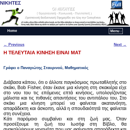
ΝΙΚΗΤΕΣ
Home
Menu ↓
Skip to primary content
Skip to secondary content
Post navigation
←
Previous
Next
→
Η ΤΕΛΕΥΤΑΙΑ ΚΙΝΗΣΗ ΕΙΝΑΙ ΜΑΤ
Γ
ράφει ο
Παναγιώτης Σταυρινού
,
Μαθηματικός
Διάβασα κάπου, ότι ο άλλοτε παγκόσμιος πρωταθλητής στο
σκάκι, Bob Fisher, όταν έκανε μια κίνηση στη σκακιέρα είχε
στο νου του τις επόμενες επτά κινήσεις, υπολογίζοντας
μάλιστα και τις πιθανές απαντήσεις του αντιπάλου του. Στο
σκάκι μια κίνηση μπορεί να φαίνεται ακατανόητη,
απαράδεκτη και άσκοπη, αλλά η σπουδαιότητά της φαίνεται
στη συνέχεια.
Κάτι παρόμοιο συμβαίνει και στη ζωή μας. Όταν
προσέξουμε τη ζωή του Ιωσήφ στη Βίβλο, θα
ανακαλύψουμε γεγονότα που μας φαίνονται απαράδεκτα και