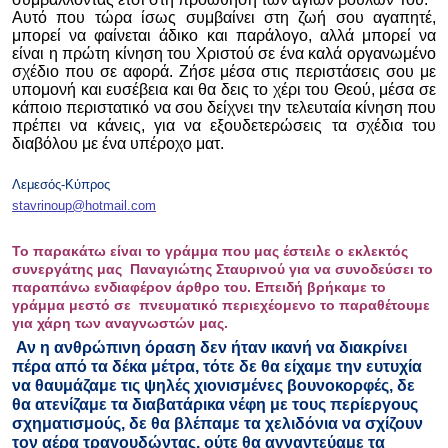
Αυτό που τώρα ίσως συμβαίνει στη ζωή σου αγαπητέ,
μπορεί να φαίνεται άδικο και παράλογο, αλλά μπορεί να
είναι η πρώτη κίνηση του Χριστού σε ένα καλά οργανωμένο
σχέδιο που σε αφορά. Ζήσε μέσα στις περιστάσεις σου με
υπομονή και ευσέβεια και θα δεις το χέρι του Θεού, μέσα σε
κάποιο περιστατικό να σου δείχνει την τελευταία κίνηση που
πρέπει να κάνεις, για να εξουδετερώσεις τα σχέδια του
διαβόλου με ένα υπέροχο ματ.
Λεμεσός-Κύπρος
stavrinoup@hotmail.com
Το παρακάτω είναι το γράμμα που μας έστειλε ο εκλεκτός
συνεργάτης μας Παναγιώτης Σταυρινού για να συνοδεύσει το
παραπάνω ενδιαφέρον άρθρο του. Επειδή βρήκαμε το
γράμμα μεστό σε πνευματικό περιεχέομενο το παραθέτουμε
για χάρη των αναγνωστών μας.
Αν η ανθρώπινη όραση δεν ήταν ικανή να διακρίνει
πέρα από τα δέκα μέτρα, τότε δε θα είχαμε την ευτυχία
να θαυμάζαμε τις ψηλές χιονισμένες βουνοκορφές, δε
θα ατενίζαμε τα διαβατάρικα νέφη με τους περίεργους
σχηματισμούς, δε θα βλέπαμε τα χελιδόνια να σχίζουν
τον αέρα τραγουδώντας, ούτε θα αγναντεύαμε τα