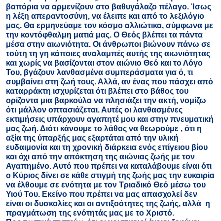
βαπόρια να αρμενίζουν στο βαθυγάλαζο πέλαγο. Ίσως
η λέξη απεραντοσύνη, να έλειπε και από το λεξιλόγιο
μας. Θα ερμηνεύαμε τον κόσμο αλλιώτικα, σύμφωνα με
την κοντόφθαλμη ματιά μας. Ο Θεός βλέπει τα πάντα
μέσα στην αιωνιότητα. Οι άνθρωποι βιώνουν πάνω σε
τούτη τη γη κάποιες αναλαμπές αυτής της αιωνιότητας
και χωρίς να βασίζονται στον αιώνιο Θεό και το Λόγο
Του, βγάζουν λανθασμένα συμπεράσματα για ό, τι
συμβαίνει στη ζωή τους. Αλλά, αν ένας που πάσχει από
καταρράκτη ισχυρίζεται ότι βλέπει στο βάθος του
ορίζοντα μια βαρκούλα να πλησιάζει την ακτή, νομίζω
ότι μάλλον οπτασιάζεται. Αυτές οι λανθασμένες
εκτιμήσεις υπάρχουν αγαπητέ μου και στην πνευματική
μας ζωή. Διότι κάνουμε το λάθος να θεωρούμε , ότι η
αξία της ύπαρξής μας εξαρτάται από την υλική
ευδαιμονία και τη χρονική διάρκεια ενός επίγειου βίου
και όχι από την απόκτηση της αιώνιας ζωής με τον
Αγαπημένο. Αυτό που πρέπει να καταλάβουμε είναι ότι
ο Κύριος δίνει σε κάθε στιγμή της ζωής μας την ευκαιρία
να έλθουμε σε ενότητα με τον Τριαδικό Θεό μέσω του
Υιού Του. Εκείνο που πρέπει να μας απασχολεί δεν
είναι οι δυσκολίες και οι αντιξοότητες της ζωής, αλλά η
πραγμάτωση της ενότητάς μας με το Χριστό.