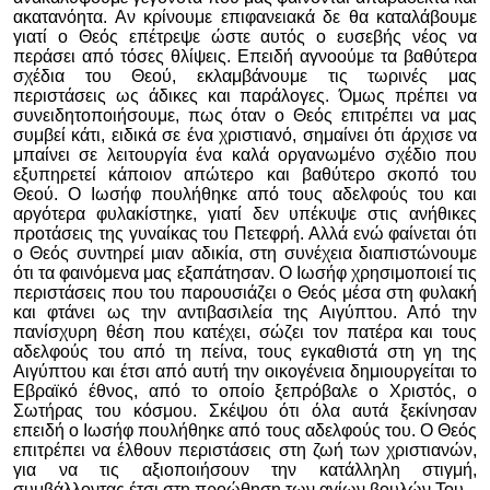
ακατανόητα. Αν κρίνουμε επιφανειακά δε θα καταλάβουμε
γιατί ο Θεός επέτρεψε ώστε αυτός ο ευσεβής νέος να
περάσει από τόσες θλίψεις. Επειδή αγνοούμε τα βαθύτερα
σχέδια του Θεού, εκλαμβάνουμε τις τωρινές μας
περιστάσεις ως άδικες και παράλογες. Όμως πρέπει να
συνειδητοποιήσουμε, πως όταν ο Θεός επιτρέπει να μας
συμβεί κάτι, ειδικά σε ένα χριστιανό, σημαίνει ότι άρχισε να
μπαίνει σε λειτουργία ένα καλά οργανωμένο σχέδιο που
εξυπηρετεί κάποιον απώτερο και βαθύτερο σκοπό του
Θεού. Ο Ιωσήφ πουλήθηκε από τους αδελφούς του και
αργότερα φυλακίστηκε, γιατί δεν υπέκυψε στις ανήθικες
προτάσεις της γυναίκας του Πετεφρή. Αλλά ενώ φαίνεται ότι
ο Θεός συντηρεί μιαν αδικία, στη συνέχεια διαπιστώνουμε
ότι τα φαινόμενα μας εξαπάτησαν. Ο Ιωσήφ χρησιμοποιεί τις
περιστάσεις που του παρουσιάζει ο Θεός μέσα στη φυλακή
και φτάνει ως την αντιβασιλεία της Αιγύπτου. Από την
πανίσχυρη θέση που κατέχει, σώζει τον πατέρα και τους
αδελφούς του από τη πείνα, τους εγκαθιστά στη γη της
Αιγύπτου και έτσι από αυτή την οικογένεια δημιουργείται το
Εβραϊκό έθνος, από το οποίο ξεπρόβαλε ο Χριστός, ο
Σωτήρας του κόσμου. Σκέψου ότι όλα αυτά ξεκίνησαν
επειδή ο Ιωσήφ πουλήθηκε από τους αδελφούς του. Ο Θεός
επιτρέπει να έλθουν περιστάσεις στη ζωή των χριστιανών,
για να τις αξιοποιήσουν την κατάλληλη στιγμή,
συμβάλλοντας έτσι στη προώθηση των αγίων βουλών Του.