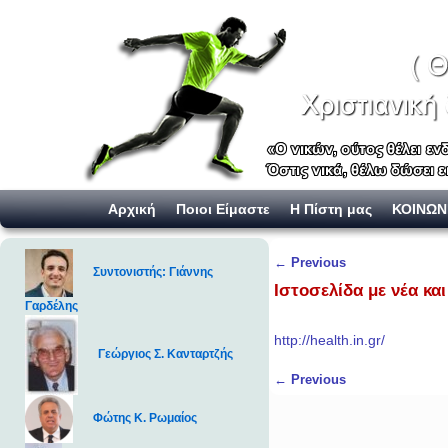
Skip to primary content
Skip to secondary content
Αρχική
Ποιοι Είμαστε
Η Πίστη μας
ΚΟΙΝΩΝ
Post navigation
←
Previous
Συντονιστής: Γιάννης
Ιστοσελίδα με νέα και 
Γαρδέλης
http://health.in.gr/
Γεώργιος Σ. Κανταρτζής
Post navigation
←
Previous
Φώτης Κ. Ρωμαίος