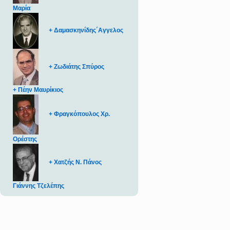
Μαρία
+ Δαμασκηνίδης΄Αγγελος
+ Ζωδιάτης Σπύρος
+ Πέην Μαυρίκιος
+ Φραγκόπουλος Χρ.
Ορέστης
+ Χατζής Ν. Πάνος
Γιάννης Τζελέπης