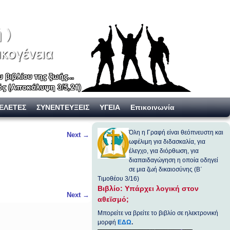
ΕΛΕΤΕΣ
ΣΥΝΕΝΤΕΥΞΕΙΣ
ΥΓΕΙΑ
Επικοινωνία
Όλη η Γραφή είναι θεόπνευστη και
Next
→
ωφέλιμη για διδασκαλία, για
έλεγχο, για διόρθωση, για
διαπαιδαγώγηση η οποία οδηγεί
σε μια ζωή δικαιοσύνης (Β΄
Τιμοθέου 3/16)
Βιβλίο: Υπάρχει λογική στον
Next
→
αθεϊσμό;
Μπορείτε να βρείτε το βιβλίο σε ηλεκτρονική
μορφή
ΕΔΩ
.