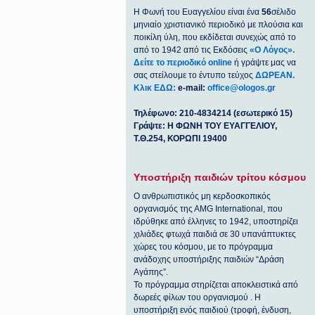
Η Φωνή του Ευαγγελίου είναι ένα
56
σέλιδο
μηνιαίο χριστιανικό περιοδικό με πλούσια και
ποικίλη ύλη, που εκδίδεται συνεχώς από το
από το 1942 από τις Εκδόσεις
«Ο Λόγος».
Δείτε το περιοδικό online
ή γράψτε μας να
σας στείλουμε το έντυπο τεύχος
ΔΩΡΕΑΝ.
Κλικ ΕΔΩ:
e-mail:
office@ologos.gr
Τηλέφωνο: 210-4834214 (εσωτερικό 15)
Γράψτε: Η ΦΩΝΗ ΤΟΥ ΕΥΑΓΓΕΛΙΟΥ,
Τ.Θ.254, ΚΟΡΩΠΙ 19400
Υποστήριξη παιδιών τρίτου κόσμου
Ο ανθρωπιστικός μη κερδοσκοπικός
οργανισμός της ΑΜG International, που
ιδρύθηκε από έλληνες το 1942, υποστηρίζει
χιλιάδες φτωχά παιδιά σε 30 υπανάπτυκτες
χώρες του κόσμου, με το πρόγραμμα
ανάδοχης υποστήριξης παιδιών “Δράση
Αγάπης”.
Το πρόγραμμα στηρίζεται αποκλειστικά από
δωρεές φίλων του οργανισμού . Η
υποστήριξη ενός παιδιού (τροφή, ένδυση,