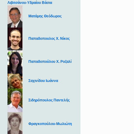
Λιβιτσάνου-Υδραίου Βάσια
Ματάμης Θεόδωρος
Παπαδοπουλος Χ. Νίκος
Παπαδοπούλου Χ. Ροζαλί
Σαχινίδου Ιωάννα
Σιδηρόπουλος Παντελής
Φραγκοπούλου-Μωλιώτη