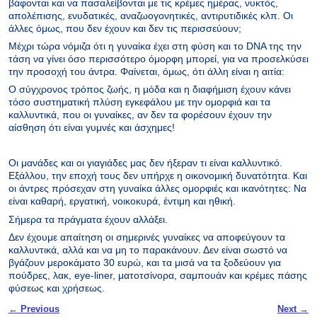
βάφονται και να πασαλείβονται με τις κρέμες ημέρας, νυκτός,
απολέπισης, ενυδατικές, αναζωογονητικές, αντιρυτιδικές κλπ. Οι
άλλες όμως, που δεν έχουν και δεν τις περισσεύουν;
Μέχρι τώρα νόμιζα ότι η γυναίκα έχει στη φύση και το DNA της την
τάση να γίνει όσο περισσότερο όμορφη μπορεί, για να προσελκύσει
την προσοχή του άντρα. Φαίνεται, όμως, ότι άλλη είναι η αιτία:
Ο σύγχρονος τρόπος ζωής, η μόδα και η διαφήμιση έχουν κάνει
τόσο συστηματική πλύση εγκεφάλου με την ομορφιά και τα
καλλυντικά, που οι γυναίκες, αν δεν τα φορέσουν έχουν την
αίσθηση ότι είναι γυμνές και άσχημες!
Οι μανάδες και οι γιαγιάδες μας δεν ήξεραν τι είναι καλλυντικό.
Εξάλλου, την εποχή τους δεν υπήρχε η οικονομική δυνατότητα. Και
οι άντρες πρόσεχαν στη γυναίκα άλλες ομορφιές και ικανότητες: Να
είναι καθαρή, εργατική, νοικοκυρά, έντιμη και ηθική.
Σήμερα τα πράγματα έχουν αλλάξει.
Δεν έχουμε απαίτηση οι σημερινές γυναίκες να αποφεύγουν τα
καλλυντικά, αλλά και να μη το παρακάνουν. Δεν είναι σωστό να
βγάζουν μεροκάματο 30 ευρώ, και τα μισά να τα ξοδεύουν για
πούδρες, λακ, eye-liner, ματοτσίνορα, σαμπουάν και κρέμες πάσης
φύσεως και χρήσεως.
Post navigation
←
Previous
Next
→