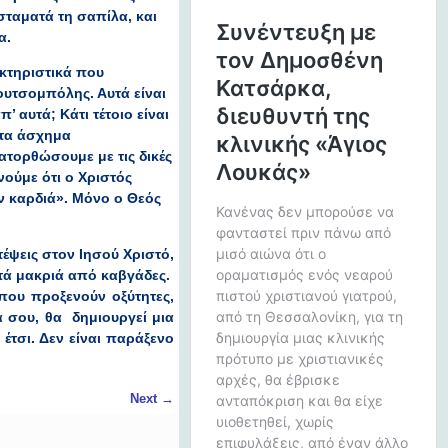
 σταματά τη σαπίλα, και
α.
ακτηριστικά που
ουτσομπόλης. Αυτά είναι
αυτά; Κάτι τέτοιο είναι
 τα άσχημα
κατορθώσουμε με τις δικές
νούμε ότι ο Χριστός
ν καρδιά». Μόνο ο Θεός
τέψεις στον Ιησού Χριστό,
ατά μακριά από καβγάδες.
 που προξενούν οξύτητες,
ά σου, θα δημιουργεί μια
τσι. Δεν είναι παράξενο
Next
→