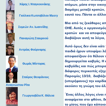
Χάρης Ι. Νταγκουνάκης
ατόμων, μέσα στην οικογ
διαμάχες μεταξύ κρατών,
εαυτό του. Πάντα οι άλλοι
Γιούλικα Κωτσοβόλου Masry
Μια από τις ξεκάθαρες απ
Συμεών Αν. Ιωαννίδης
ΟΗΕ. Αυτός ο οργανισμός
κρατών και να αποφεύγε
διαβάζουν αυτή τα λόγια,
Παναγιώτη Σταυρινού
Αυτό όμως δεν είναι κάτι
Αντρέας Φούρναρης
παιδιά έχουν υποφέρει λ
αποφασίζουν ότι θέλουν ν
δημιουργείται καβγάς. Η 
Θωμάς Μέντορας
καβγάδες και πώς μπορού
διάφορες περικοπές εξηγε
Παροιμίες 13/10, διαβάζο
Σταύρος Θεοφάνους
(υπερήφανος) την καρδίαν
Αναγνώστου Ρίτα
ακούσει τη γνώμη του άλλ
΄Ενας άλλος λόγος είναι
Γεωργουβέλα Κ. Θάλεια
αναφέρεται στο φθόνο, δη
το μίσος που έχει κάποιο