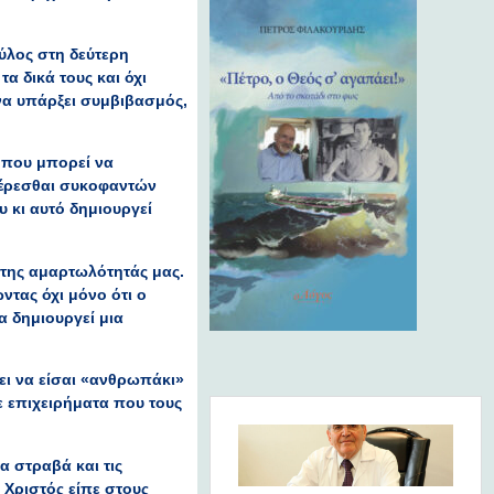
αύλος στη δεύτερη
τα δικά τους και όχι
 να υπάρξει συμβιβασμός,
ο που μπορεί να
ιφέρεσθαι συκοφαντών
υ κι αυτό δημιουργεί
ς της αμαρτωλότητάς μας.
ντας όχι μόνο ότι ο
α δημιουργεί μια
πει να είσαι «ανθρωπάκι»
 επιχειρήματα που τους
α στραβά και τις
 Χριστός είπε στους