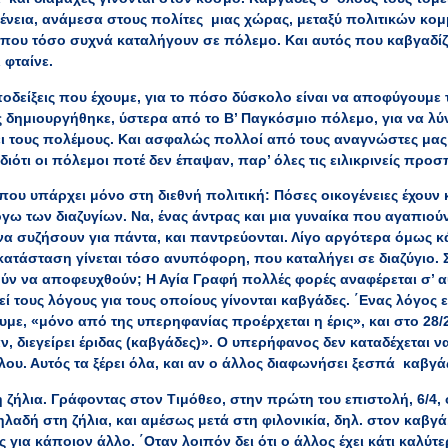
ένεια, ανάμεσα στους πολίτες μιας χώρας, μεταξύ πολιτικών κομ
 που τόσο συχνά καταλήγουν σε πόλεμο. Και αυτός που καβγαδίζε
 φταίνε.
οδείξεις που έχουμε, για το πόσο δύσκολο είναι να αποφύγουμε τ
 δημιουργήθηκε, ύστερα από το Β’ Παγκόσμιο πόλεμο, για να λύνε
ι τους πολέμους. Και ασφαλώς πολλοί από τους αναγνώστες μας
 διότι οι πόλεμοι ποτέ δεν έπαψαν, παρ’ όλες τις ειλικρινείς προ
 που υπάρχει μόνο στη διεθνή πολιτική: Πόσες οικογένειες έχουν
όγω των διαζυγίων. Να, ένας άντρας και μια γυναίκα που αγαπιο
α συζήσουν για πάντα, και παντρεύονται. Λίγο αργότερα όμως κάτ
κατάσταση γίνεται τόσο ανυπόφορη, που καταλήγει σε διαζύγιο. Σε
ν να αποφευχθούν; Η Αγία Γραφή πολλές φορές αναφέρεται σ’ αυ
ί τους λόγους για τους οποίους γίνονται καβγάδες. ΄Ενας λόγος ε
υμε, «μόνο από της υπερηφανίας προέρχεται η έρις», και στο 28/
, διεγείρει έριδας (καβγάδες)». Ο υπερήφανος δεν καταδέχεται να
ου. Αυτός τα ξέρει όλα, και αν ο άλλος διαφωνήσει ξεσπά καβγά
 η ζήλια. Γράφοντας στον Τιμόθεο, στην πρώτη του επιστολή, 6/4
λαδή στη ζήλια, και αμέσως μετά στη φιλονικία, δηλ. στον καβγά
ς για κάποιον άλλο. ΄Οταν λοιπόν δει ότι ο άλλος έχει κάτι καλύτε