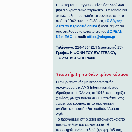
Η Φωνή του Ευαγγελίου είναι ένα
56
σέλιδο
μηνιαίο χριστιανικό περιοδικό με πλούσια και
ποικίλη ύλη, που εκδίδεται συνεχώς από το
από το 1942 από τις Εκδόσεις
«Ο Λόγος».
Δείτε το περιοδικό online
ή γράψτε μας να
σας στείλουμε το έντυπο τεύχος
ΔΩΡΕΑΝ.
Κλικ ΕΔΩ:
e-mail:
office@ologos.gr
Τηλέφωνο: 210-4834214 (εσωτερικό 15)
Γράψτε: Η ΦΩΝΗ ΤΟΥ ΕΥΑΓΓΕΛΙΟΥ,
Τ.Θ.254, ΚΟΡΩΠΙ 19400
Υποστήριξη παιδιών τρίτου κόσμου
Ο ανθρωπιστικός μη κερδοσκοπικός
οργανισμός της ΑΜG International, που
ιδρύθηκε από έλληνες το 1942, υποστηρίζει
χιλιάδες φτωχά παιδιά σε 30 υπανάπτυκτες
χώρες του κόσμου, με το πρόγραμμα
ανάδοχης υποστήριξης παιδιών “Δράση
Αγάπης”.
Το πρόγραμμα στηρίζεται αποκλειστικά από
δωρεές φίλων του οργανισμού . Η
υποστήριξη ενός παιδιού (τροφή, ένδυση,