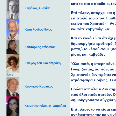
κάτι το πιο σπουδαίο, τον
Καβάκας Ανανίας
Επί πλέον, υπάρχει και η
επιστολή του στον Τιμόθεο
εκείνα του Χριστού». ΄Αν
και τότε καβγαδίζουμε.
Καπελούζος Νίκος
Και το κακό είναι ότι ό
δημιουργήσει ερεθισμό. 
Κατσάρκας Στέφανος
μεταξύ του λαού σου» (Λε
μίσος και καβγάδες.
Κάλφογλου Καλοτεράκη
΄Ολα αυτά, η υπερηφάνεια
Γνωρίζοντας, λοιπόν, αυτ
Χριστιανός δεν πρέπει να
Βίκυ
ατμόσφαιρα ειρήνης. Τι σ
Κυριακού Κυριάκος
Πρώτα απ’ όλα τι δεν σημ
πού όλοι ποδοπατούν. Ο 
δημιουργούσαν σύγχυση 
Κωνσταντινίδου Κ. Χαρούλα
Επί πλέον, το να είσαι ε
ανηθικότητες της κοινωνί