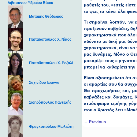
Λιβιτσάνου-Υδραίου Βάσια
μαθητές του, «εσείς είστε
το φως τα κάνει όλα φαν
Ματάμης Θεόδωρος
Τι σημαίνει, λοιπόν, να 
προξενούν καβγάδες, δηλ.
χαρακτηριστικά που όλοι
Παπαδοπουλος Χ. Νίκος
αδύνατο με δική μας δύν
χαρακτηριστικά, είναι να
μας δυνάμεις. Μόνο ο Θεό
μακαρίζει τους ειρηνοπο
Παπαδοπούλου Χ. Ροζαλί
μπορεί να καθαρίσει την
Είναι αξιοσημείωτο ότι σ
Σαχινίδου Ιωάννα
οι αμαρτίες σου θα συγχ
Θα προχωρήσεις και, με 
καβγάδες και διαμάχες. 
Σιδηρόπουλος Παντελής
ατμόσφαιρα ειρήνης γύρ
που ο Χριστός λέει «Μακά
Post navigation
←
Previous
Φραγκοπούλου-Μωλιώτη