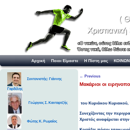
Skip to primary content
Skip to secondary content
Αρχική
Ποιοι Είμαστε
Η Πίστη μας
ΚΟΙΝΩΝ
Post navigation
←
Previous
Συντονιστής: Γιάννης
Μακάριοι οι ειρηνοποι
Γαρδέλης
του Κυριάκου Κυριακού,
Γεώργιος Σ. Κανταρτζής
Συνεχίζοντας την περιγρ
Χριστός αναφέρεται στην 
Φώτης Κ. Ρωμαίος
Κοιτάξτε πόσοι τσακωμοί 