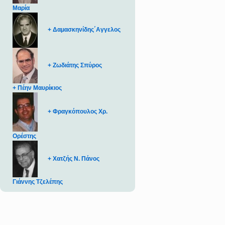
Μαρία
+ Δαμασκηνίδης΄Αγγελος
+ Ζωδιάτης Σπύρος
+ Πέην Μαυρίκιος
+ Φραγκόπουλος Χρ.
Ορέστης
+ Χατζής Ν. Πάνος
Γιάννης Τζελέπης