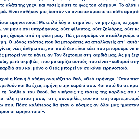
 το αλάτι της γης», και «εσείς είστε το φως του κόσμου». Το αλάτι
ερά. Είναι καθήκον μας λοιπόν να αντιστεκόμαστε σε κάθε αμαρτί
είσαι ειρηνοποιός; Με απλά λόγια, σημαίνει, να μην έχεις τα χαρ
 να μην είσαι υπερήφανος, ούτε φίλαυτος, ούτε ζηλιάρης, ούτε κ
 μας έχουμε από τη φύση μας. Πώς μπορούμε να απαλλαγούμε απ’ 
αμη. Ο μόνος τρόπος που θα μπορέσεις να απαλλαγείς απ’ αυτά
 γίνεις νέος άνθρωπος, και αυτό δεν είναι κάτι που μπορούμε να 
ς μπορεί να το κάνει, αν Τον δεχτούμε στη καρδιά μας. Ας μη ξεχ
ιούς, μετά ακριβώς που μακαρίζει αυτούς που είναι «καθαροί στη
 καρδιά σου και μόνο ο Θεός μπορεί να σε κάνει ειρηνοποιό.
υχνά η Καινή Διαθήκη ονομάζει το Θεό, «Θεό ειρήνης». ΄Οταν πισ
ωρεθούν και θα έχεις ειρήνη στην καρδιά σου. Και αυτό θα σε κρ
τη βοήθεια του Θεού, θα νικήσεις τις τάσεις της καρδιάς σου
Και όλη η στάση σου, στις συνομιλίες σου και στη συμπεριφορ
ω σου. Πόσο καλύτερος θα ήταν ο κόσμος αν όλοι μας ήμασταν έ
ριοι οι ειρηνοποιοί».