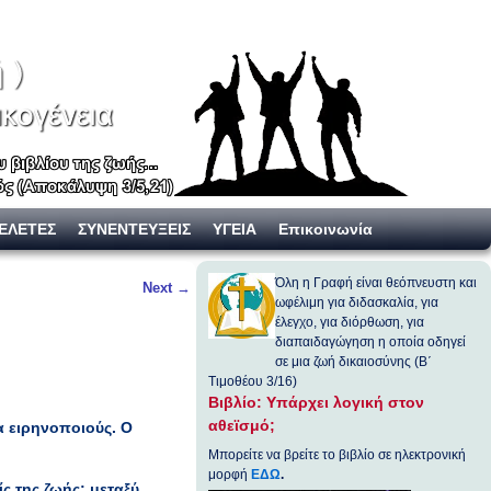
ΕΛΕΤΕΣ
ΣΥΝΕΝΤΕΥΞΕΙΣ
ΥΓΕΙΑ
Επικοινωνία
Όλη η Γραφή είναι θεόπνευστη και
Next
→
ωφέλιμη για διδασκαλία, για
έλεγχο, για διόρθωση, για
διαπαιδαγώγηση η οποία οδηγεί
σε μια ζωή δικαιοσύνης (Β΄
Τιμοθέου 3/16)
Βιβλίο: Υπάρχει λογική στον
αθεϊσμό;
α ειρηνοποιούς. Ο
Μπορείτε να βρείτε το βιβλίο σε ηλεκτρονική
μορφή
ΕΔΩ
.
ς της ζωής: μεταξύ