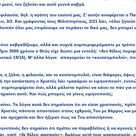
 μισεί, τον ζηλεύει και αυτό γεννά καβγά.
 φιλαυτία, δηλ. η αγάπη του εαυτού μας. Σ’ αυτήν αναφέρεται ο Π
, 3/2. Και γράφοντας τους Φιλιππησίους, 2/21 λέει, «όλοι ζητούν 
 λοιπόν όλοι μας επιμένουμε να περάσει το δικό μας, δεν μπορεί
χι μόνο καβγαδίζουμε, αλλά και συχνά συμπεριφερόμαστε με τρόπ
Πριν 3000 χρόνια ο Θεός είχε δώσει μια εντολή: «δεν θέλεις περ
υιτικό 19/16). Μ’ άλλα λόγια απαγορεύει το «κουτσομπολιό», πο
, η ζήλια, η φιλαυτία, και το κουτσομπολιό, είναι διάφορες όψει
ή την κατάσταση ο Χριστός λέει «μακάριοι οι ειρηνοποιοί», εννοώ
 συμπεριφέρεται έτσι, αλλά μάλιστα πρέπει να κάνει το παν για ν
ημαίνει αυτό; Και πώς μπορείς να γίνεις ειρηνοποιός;
αίνει. Τα λόγια αυτά δεν σημαίνουν ότι αν είσαι χριστιανός, πρέ
Χριστός πάντοτε απαντούσε στους εχθρούς Του με θάρρος και με
και αμηχανία και δεν ήξεραν πως να Του απαντήσουν.
ιρηνοποιός δεν σημαίνει ότι πρέπει να παραβλέπεις ή να αγνοείς τ
ας, γιατί «δε θέλεις φασαρίες». Αμέσως μετά τους μακαρισμούς, ο