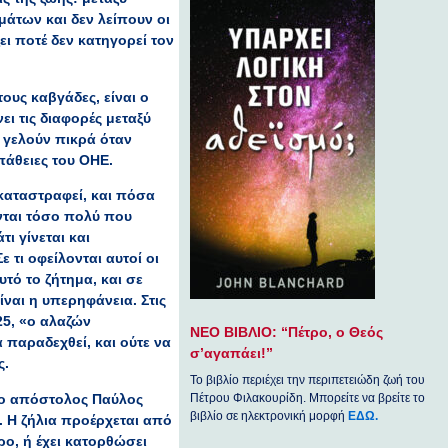
μάτων και δεν λείπουν οι
ι ποτέ δεν κατηγορεί τον
ους καβγάδες, είναι ο
ι τις διαφορές μεταξύ
 γελούν πικρά όταν
σπάθειες του ΟΗΕ.
 καταστραφεί, και πόσα
ύνται τόσο πολύ που
ι γίνεται και
 τι οφείλονται αυτοί οι
τό το ζήτημα, και σε
ίναι η υπερηφάνεια. Στις
25, «ο αλαζών
ΝΕΟ ΒΙΒΛΙΟ: “Πέτρο, ο Θεός
 παραδεχθεί, και ούτε να
σ’αγαπάει!”
ς.
Το βιβλίο περιέχει την περιπετειώδη ζωή του
, ο απόστολος Παύλος
Πέτρου Φιλακουρίδη. Μπορείτε να βρείτε το
βιβλίο σε ηλεκτρονική μορφή
ΕΔΩ.
. Η ζήλια προέρχεται από
ρο, ή έχει κατορθώσει