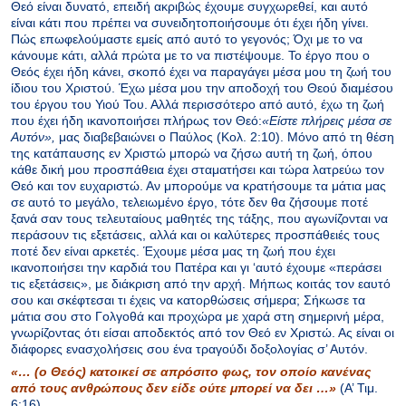
Θεό είναι δυνατό, επειδή ακριβώς έχουμε συγχωρεθεί, και αυτό
είναι κάτι που πρέπει να συνειδητοποιήσουμε ότι έχει ήδη γίνει.
Πώς επωφελούμαστε εμείς από αυτό το γεγονός; Όχι με το να
κάνουμε κάτι, αλλά πρώτα με το να πιστέψουμε. Το έργο που ο
Θεός έχει ήδη κάνει, σκοπό έχει να παραγάγει μέσα μου τη ζωή του
ίδιου του Χριστού. Έχω μέσα μου την αποδοχή του Θεού διαμέσου
του έργου του Υιού Του. Αλλά περισσότερο από αυτό, έχω τη ζωή
που έχει ήδη ικανοποιήσει πλήρως τον Θεό:
«Είστε πλήρεις μέσα σε
Αυτόν»,
μας διαβεβαιώνει ο Παύλος
(Κολ. 2:10). Μόνο από τη θέση
της κατάπαυσης εν Χριστώ μπορώ να ζήσω αυτή τη ζωή, όπου
κάθε δική μου προσπάθεια έχει σταματήσει και τώρα λατρεύω τον
Θεό και τον ευχαριστώ. Αν μπορούμε να κρατήσουμε τα μάτια μας
σε αυτό το μεγάλο, τελειωμένο έργο, τότε δεν θα ζήσουμε ποτέ
ξανά σαν τους τελευταίους μαθητές της τάξης, που αγωνίζονται να
περάσουν τις εξετάσεις, αλλά και οι καλύτερες προσπάθειές τους
ποτέ δεν είναι αρκετές. Έχουμε μέσα μας τη ζωή που έχει
ικανοποιήσει την καρδιά του Πατέρα και γι ‘αυτό έχουμε «περάσει
τις εξετάσεις», με διάκριση από την αρχή. Μήπως κοιτάς τον εαυτό
σου και σκέφτεσαι τι έχεις να κατορθώσεις σήμερα; Σήκωσε τα
μάτια σου στο Γολγοθά και προχώρα με χαρά στη σημερινή μέρα,
γνωρίζοντας ότι είσαι αποδεκτός από τον Θεό εν Χριστώ. Ας είναι οι
διάφορες ενασχολήσεις σου ένα τραγούδι δοξολογίας σ’ Αυτόν.
«… (ο Θεός) κατοικεί σε απρόσιτο φως, τον οποίο κανένας
από τους ανθρώπους δεν είδε ούτε μπορεί να δει …»
(Α’ Τιμ.
6:16)