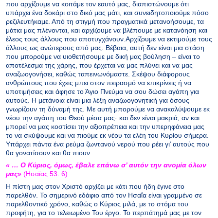
που αρχίζουμε να κοιτάμε τον εαυτό μας, διαπιστώνουμε ότι
υπάρχει ένα δοκάρι στο δικό μας μάτι, και συνειδητοποιούμε πόσο
ρεζιλευτήκαμε. Από τη στιγμή που πραγματικά μετανοήσουμε, τα
μάτια μας πλένονται, και αρχίζουμε να βλέπουμε με κατανόηση και
έλεος τους άλλους που αποτυγχάνουν.Αρχίζουμε να εκτιμούμε τους
άλλους ως ανώτερους από μας. Βέβαια, αυτή δεν είναι μια στάση
που μπορούμε να υιοθετήσουμε με δική μας βούληση – είναι το
αποτέλεσμα της χάρης, που έρχεται να μας πλύνει και να μας
αναζωογονήσει, καθώς ταπεινωνόμαστε. Σκέψου διάφορους
ανθρώπους που έχεις μπει στον πειρασμό να επικρίνεις ή να
υποτιμήσεις και άφησε το Άγιο Πνεύμα να σου δώσει αγάπη για
αυτούς. Η μετάνοια είναι μια λέξη αναζωογονητική για όσους
γνωρίζουν τη δύναμή της. Με αυτή μπορούμε να ανακαλύψουμε εκ
νέου την αγάπη του Θεού μέσα μας· και δεν είναι μακριά, αν και
μπορεί να μας κοστίσει την αξιοπρέπεια και την υπερηφάνεια μας
το να σκύψουμε και να πιούμε εκ νέου τα ελέη του Κυρίου σήμερα.
Υπάρχει πάντα ένα ρεύμα ζωντανού νερού που ρέει γι’ αυτούς που
θα γονατίσουν και θα πιουν.
« … Ο Kύριoς, όμως, έβαλε επάνω σ’ αυτόν την ανομία όλων
μας»
(Ησαϊας 53: 6)
Η πίστη μας στον Χριστό αρχίζει με κάτι που ήδη έγινε στο
παρελθόν. Το σημερινό εδάφιο από τον Ησαΐα είναι γραμμένο σε
παρελθοντικό χρόνο, καθώς ο Κύριος μιλά, με το στόμα του
προφήτη, για το τελειωμένο Του έργο. Το περπάτημά μας με τον