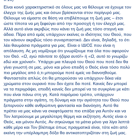
Είναι κοινό χαρακτηριστικό σε όλους μας να θέλουμε να έχουμε τον
έλεγχο της ζωής μας και όσων βρίσκονται στον περίγυρό μας.
Θέλουμε να είμαστε σε θέση να επιβλέπουμε τη ζωή μας – έτσι
ώστε τίποτα να μη ξεφεύγει από την προσοχή ή τον έλεγχό μας.
Αλλά αυτό είναι ακριβώς που κάνει τη ζωή μας τόσο στεγνή και
άδεια. Πέρα από εμάς υπάρχουν εκείνες οι ιδιότητες του Θεού, που
τον κάνουν ακριβώς τόσο συναρπαστικό. Δεν είναι, δηλαδή, το ότι
λέει θαυμάσια πράγματα για μας. Είναι ο ΙΔΙΟΣ που είναι η
απόλαυση. Ας μη νομίζουμε ότι γνωρίζουμε πια όλα που αφορούν
τον Θεό.
«Ω, εγώ πάντοτε το ήξερα αυτό!»
ή
«Ω, αυτό το γνωρίζω
εδώ και χρόνια!»
. Υπάρχει μια πλευρά του Θεού που ποτέ δεν θα
γίνει γνωστή σε μας, μόνο και μόνο επειδή ο Θεός είναι τόσο πολύ
πιο μεγάλος από ό,τι μπορούμε ποτέ εμείς να διανοηθούμε.
Φανταστείτε απλώς ότι θα μπορούσαν να υπάρχουν δέκα νέα
χρώματα στον ουρανό που δεν έχετε δει ποτέ. Κανείς δεν μπορεί
να τα περιγράψει, επειδή κανείς δεν μπορεί να τα συγκρίνει με κάτι
που είναι πάνω στη γη. Κατά παρόμοιο τρόπο, υπάρχουν
πράγματα στην αγάπη, τη δύναμη και την αγιότητα του Θεού που
ξεπερνούν κάθε ανθρώπινη φαντασία και διανόηση. Αυτό θα
πρέπει να μας κάνει να σκεφτόμαστε πιο επάξια για Αυτόν και να
Τον λατρεύουμε με μεγαλύτερη θέρμη και εκζήτηση.
Αυτός
είναι ο
Θεός, και μόνον Αυτός. Αν σηκώναμε τα μάτια μόνο για λίγα λεπτά
κάθε μέρα και Τον βλέπαμε όπως πραγματικά είναι, τότε κάτι από
εκείνη την υπέρλαμπρη δόξα θα αντικατοπτριζόταν στη ζωή μας.