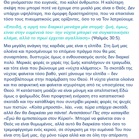
Θα γινόμασταν πιο ευγενείς, πιο καλοί άνθρωποι. Η καλύτερη
σκέψη που μπορεί ποτέ να έχουμε στο μυαλό μας είναι ο Θεός. Δεν
υπάρχει υψηλότερη, πιο όμορφη δραστηριότητα, που να επεκτείνει
τόσο τους πνευματικούς μας ορίζοντες, όσο το να Τον λατρεύουμε.
«Eπειδή, η oργή τoυ διαρκεί μoνάχα μία στιγμή· ζωή, όμως,
είναι στην ευμένειά τoυ· την νύχτα μπoρεί να συγκατoικήσει
κλάμα, αλλά τo πρωί έρχεται αγαλλίαση»
(Ψαλμός 30:5).
Μια μεγάλη ανάγκη της καρδιάς μας είναι η ελπίδα. Στη ζωή μας
ολοένα και προσμένουμε το επόμενο πράγμα που θα μας
συναρπάσει, δυστυχώς όμως ο ενθουσιασμός αυτός δεν διαρκεί
πολύ. Μερικές φορές οι χαρές της ζωής καταλήγουν σε τραγωδία,
και τότε είναι που βιώνουμε μια «νύχτα κλάματος». Το σκοτάδι της
νύχτας φαίνεται τόσο βαθύ, γιατί χάνουμε την ελπίδα – δεν
προσβλέπουμε στην παρέμβαση του Θεού. Η νύχτα γίνεται ολοένα
και πιο ασφυκτική και φαίνεται ισχυρότερη από τις υποσχέσεις του
Θεού. Η κατάσταση μοιάζει να είναι μόνιμη και απελπιστική.Εδώ
όμως ο ψαλμωδός δίνει προφητική ενόραση στο καταπιεστικό
σκοτάδι και την κατάθλιψη που συντρίβει μερικές φορές τις ψυχές
των πιστών.
«Κοίτα μπροστά»
, λέει,
«ναι, τώρα υπάρχει σκοτάδι,
αλλά δεν θα διαρκέσει για πάντα!. Αντιστάσου! Πες στην καταιγίδα:
«Εγώ θα εμπιστεύομαι στον Κύριο!».
Μπορεί να φαίνεται σαν ο
Θεός να είναι θυμωμένος, αλλά αυτό θα διαρκέσει τόσο όσο το
τρεμοφέγγισμα ενός κεριού, σε σύγκριση με την ευμένειά Του που
είναι στη ζωή μας, όχι μόνο τώρα αλλά και σε όλη την απέραντη