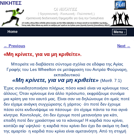
ΝΙΚΗΤΕΣ
Home
Menu ↓
Skip to primary content
Skip to secondary content
Post navigation
←
Previous
Next
→
«Μη κρίνετε, για να μη κριθείτε».
Μπορείτε να διαβάσετε σύντομα σχόλια σε εδάφια της Αγίας
Γραφής του Les Wheelton σε μετάφραση του Αντρέα Φούρναρη,
εκπαιδευτικού
«Μη κρίνετε, για να μη κριθείτε»
(Ματθ. 7:1)
Έχεις συνειδητοποιήσει πλήρως πόσο κακό είναι να κρίνουμε τους
άλλους; Όταν κρίνουμε ένα άλλο πρόσωπο, εκφράζουμε συνάμα
μια κρίση για τον εαυτό μας. Είναι σαν να δηλώνουμε ότι εμείς ποτέ
δεν είχαμε ανάγκη συγχώρεσης ή χάριτος· ότι ποτέ δεν έχουμε
πέσει ούτε κινδυνέψαμε να πέσουμε· ότι είχαμε πάντα τα πιο αγνά
κίνητρα. Κοντολογίς, ότι δεν έχουμε ποτέ μετανοήσει για κάτι,
επειδή ποτέ δεν χρειάστηκε να το κάνουμε! Η καρδιά που κρίνει,
κοιτάζει αφ’ υψηλού· η καρδιά που κρίνει δεν έχει δει ακόμα τη δική
της αμαρτία· η καρδιά που κρίνει είναι αμετανόητη. Από τη στιγμή