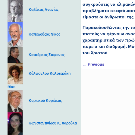
συγκρούσεις να κλιμακώνο
Καβάκας Ανανίας
προβλήματα σκεφτόμαστε ό
είμαστε οι άνθρωποι της
Παρακολουθώντας την πο
πιστούς να φέρνουν ανασ
Καπελούζος Νίκος
χαρακτηριστικά των πρώ
πορεία και διαδρομή. Μ
του Χριστού.
Κατσάρκας Στέφανος
Post navigation
←
Previous
Κάλφογλου Καλοτεράκη
Βίκυ
Κυριακού Κυριάκος
Κωνσταντινίδου Κ. Χαρούλα