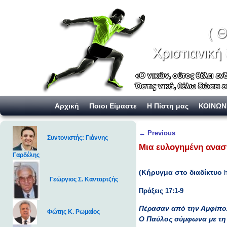
Skip to primary content
Skip to secondary content
Αρχική
Ποιοι Είμαστε
Η Πίστη μας
ΚΟΙΝΩΝ
Post navigation
←
Previous
Συντονιστής: Γιάννης
Μια ευλογημένη ανασ
Γαρδέλης
(Κήρυγμα στο διαδίκτυο
h
Γεώργιος Σ. Κανταρτζής
Πράξεις 17:1-9
Πέρασαν από την Αμφίπο
Φώτης Κ. Ρωμαίος
Ο Παύλος σύμφωνα με τη 