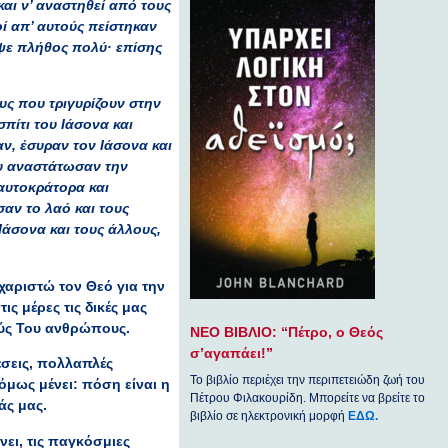
αι ν’ αναστηθεί από τους
οί απ’ αυτούς πείστηκαν
εψε πλήθος πολύ· επίσης
ς που τριγυρίζουν στην
πίτι του Ιάσονα και
ν, έσυραν τον Ιάσονα και
ου αναστάτωσαν την
 αυτοκράτορα και
σαν το λαό και τους
Ιάσονα και τους άλλους,
αριστώ τον Θεό για την
ς μέρες τις δικές μας
ούς Του ανθρώπους.
ΝΕΟ ΒΙΒΛΙΟ: “Πέτρο, ο Θεός
σ’αγαπάει!”
έσεις, πολλαπλές
Το βιβλίο περιέχει την περιπετειώδη ζωή του
μως μένει: πόση είναι η
Πέτρου Φιλακουρίδη. Μπορείτε να βρείτε το
άς μας.
βιβλίο σε ηλεκτρονική μορφή
ΕΔΩ.
ει, τις παγκόσμιες