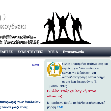
ΕΛΕΤΕΣ
ΣΥΝΕΝΤΕΥΞΕΙΣ
ΥΓΕΙΑ
Επικοινωνία
Όλη η Γραφή είναι θεόπνευστη και
Next
→
ωφέλιμη για διδασκαλία, για
έλεγχο, για διόρθωση, για
διαπαιδαγώγηση η οποία οδηγεί
σε μια ζωή δικαιοσύνης (Β΄
Τιμοθέου 3/16)
Βιβλίο: Υπάρχει λογική στον
αθεϊσμό;
συναγωγή των Ιουδαίων.
Μπορείτε να βρείτε το βιβλίο σε ηλεκτρονική
ητούσε μαζί τους
μορφή
ΕΔΩ
.