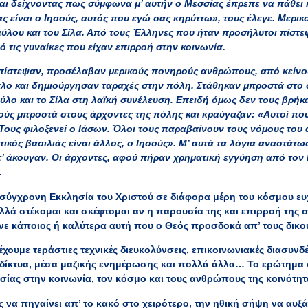
αι δείχνοντας πως σύμφωνα μ’ αυτήν ο Μεσσίας έπρεπε να πάθει κ
ς είναι ο Ιησούς, αυτός που εγώ σας κηρύττω», τους έλεγε. Μερικ
Παύλου και του Σίλα. Από τους Έλληνες που ήταν προσήλυτοι πίστ
πό τις γυναίκες που είχαν επιρροή στην κοινωνία.
ν πίστεψαν, προσέλαβαν μερικούς πονηρούς ανθρώπους, από κείνου
λο και δημιούργησαν ταραχές στην πόλη. Στάθηκαν μπροστά στο σ
λο και το Σίλα στη λαϊκή συνέλευση. Επειδή όμως δεν τους βρήκα
νούς μπροστά στους άρχοντες της πόλης και κραύγαζαν: «Αυτοί π
Τους φιλοξενεί ο Ιάσων. Όλοι τους παραβαίνουν τους νόμους του
τικός βασιλιάς είναι άλλος, ο Ιησούς». Μ’ αυτά τα λόγια αναστάτω
’ άκουγαν. Οι άρχοντες, αφού πήραν χρηματική εγγύηση από τον 
.
ύγχρονη Εκκλησία του Χριστού σε διάφορα μέρη του κόσμου ευχ
λά στέκομαι και σκέφτομαι αν η παρουσία της και επιρροή της στι
ενε κάποιος ή καλύτερα αυτή που ο Θεός προσδοκά απ’ τους δικ
χουμε τεράστιες τεχνικές διευκολύνσεις, επικοινωνιακές διασυνδ
δίκτυα, μέσα μαζικής ενημέρωσης και πολλά άλλα… Το ερώτημα ό
ησίας στην κοινωνία, τον κόσμο και τους ανθρώπους της κοινότητ
να πηγαίνει απ’ το κακό στο χειρότερο, την ηθική σήψη να αυξάν