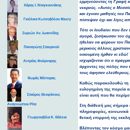
ερμηνεύοντας τη Γραφή κ
Χάρης Ι. Νταγκουνάκης
νεκρούς. «Αυτός ο Μεσσία
και έγιναν μαθητές του 
Γιούλικα Κωτσοβόλου Masry
πίστεψαν όχι και λίγες α
Τότε οι Ιουδαίοι που δε
Συμεών Αν. Ιωαννίδης
αγορά, ξεσήκωσαν τον όχ
ήθελαν να φέρουν τον Παύ
Παναγιώτη Σταυρινού
μερικούς άλλους χριστια
οικουμένη ήρθαν κι εδώ! 
ισχυρίζονται ότι ο πραγμα
Αντρέας Φούρναρης
άρχοντες της πόλης που τ
τους άφησαν ελεύθερους.
Θωμάς Μέντορας
Καθώς παρακολουθώ τη σ
ευλογημένη της πορεία αλ
Σταύρος Θεοφάνους
είναι αυτή που θα περίμ
Αναγνώστου Ρίτα
Στη διάθεσή μας σήμερα έ
πληροφορίες, κοινωνικά 
Γεωργουβέλα Κ. Θάλεια
θετική επιρροή της εκκλ
Βλέποντας τον κόσμο μας 