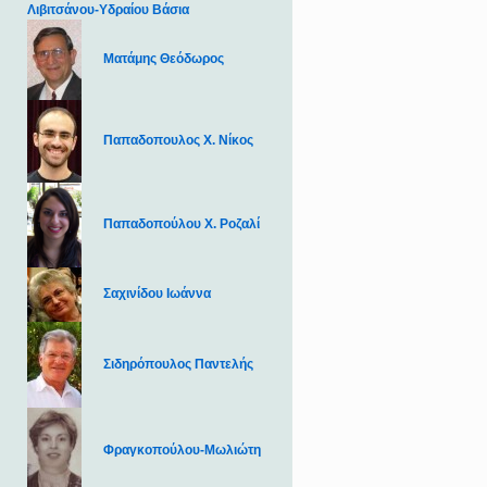
Λιβιτσάνου-Υδραίου Βάσια
Ματάμης Θεόδωρος
Παπαδοπουλος Χ. Νίκος
Παπαδοπούλου Χ. Ροζαλί
Σαχινίδου Ιωάννα
Σιδηρόπουλος Παντελής
Φραγκοπούλου-Μωλιώτη