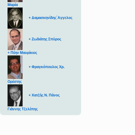
Μαρία
+ Δαμασκηνίδης΄Αγγελος
+ Ζωδιάτης Σπύρος
+ Πέην Μαυρίκιος
+ Φραγκόπουλος Χρ.
Ορέστης
+ Χατζής Ν. Πάνος
Γιάννης Τζελέπης