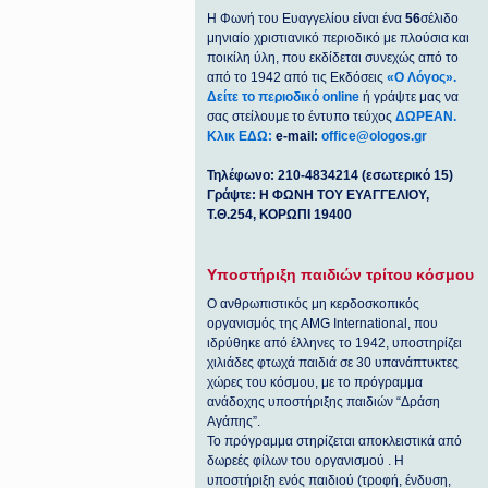
Η Φωνή του Ευαγγελίου είναι ένα
56
σέλιδο
μηνιαίο χριστιανικό περιοδικό με πλούσια και
ποικίλη ύλη, που εκδίδεται συνεχώς από το
από το 1942 από τις Εκδόσεις
«Ο Λόγος».
Δείτε το περιοδικό online
ή γράψτε μας να
σας στείλουμε το έντυπο τεύχος
ΔΩΡΕΑΝ.
Κλικ ΕΔΩ:
e-mail:
office@ologos.gr
Τηλέφωνο: 210-4834214 (εσωτερικό 15)
Γράψτε: Η ΦΩΝΗ ΤΟΥ ΕΥΑΓΓΕΛΙΟΥ,
Τ.Θ.254, ΚΟΡΩΠΙ 19400
Υποστήριξη παιδιών τρίτου κόσμου
Ο ανθρωπιστικός μη κερδοσκοπικός
οργανισμός της ΑΜG International, που
ιδρύθηκε από έλληνες το 1942, υποστηρίζει
χιλιάδες φτωχά παιδιά σε 30 υπανάπτυκτες
χώρες του κόσμου, με το πρόγραμμα
ανάδοχης υποστήριξης παιδιών “Δράση
Αγάπης”.
Το πρόγραμμα στηρίζεται αποκλειστικά από
δωρεές φίλων του οργανισμού . Η
υποστήριξη ενός παιδιού (τροφή, ένδυση,