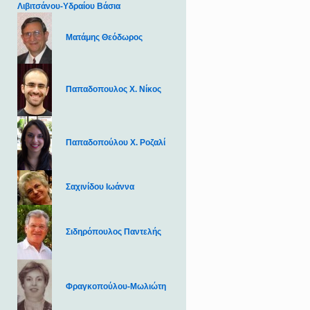
Λιβιτσάνου-Υδραίου Βάσια
Ματάμης Θεόδωρος
Παπαδοπουλος Χ. Νίκος
Παπαδοπούλου Χ. Ροζαλί
Σαχινίδου Ιωάννα
Σιδηρόπουλος Παντελής
Φραγκοπούλου-Μωλιώτη