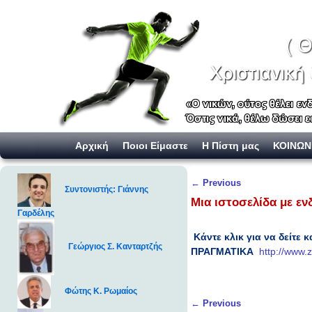
Skip to primary content
Skip to secondary content
Αρχική
Ποιοι Είμαστε
Η Πίστη μας
ΚΟΙΝΩΝ
Post navigation
←
Previous
Συντονιστής: Γιάννης
Μια ιστοσελίδα με εν
Γαρδέλης
Κάντε κλικ για να δείτε
Γεώργιος Σ. Κανταρτζής
ΠΡΑΓΜΑΤΙΚΑ
http://www.z
Φώτης Κ. Ρωμαίος
Post navigation
←
Previous