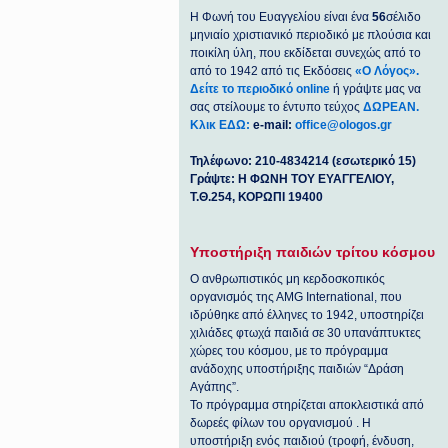
Η Φωνή του Ευαγγελίου είναι ένα
56
σέλιδο
μηνιαίο χριστιανικό περιοδικό με πλούσια και
ποικίλη ύλη, που εκδίδεται συνεχώς από το
από το 1942 από τις Εκδόσεις
«Ο Λόγος».
Δείτε το περιοδικό online
ή γράψτε μας να
σας στείλουμε το έντυπο τεύχος
ΔΩΡΕΑΝ.
Κλικ ΕΔΩ:
e-mail:
office@ologos.gr
Τηλέφωνο: 210-4834214 (εσωτερικό 15)
Γράψτε: Η ΦΩΝΗ ΤΟΥ ΕΥΑΓΓΕΛΙΟΥ,
Τ.Θ.254, ΚΟΡΩΠΙ 19400
Υποστήριξη παιδιών τρίτου κόσμου
Ο ανθρωπιστικός μη κερδοσκοπικός
οργανισμός της ΑΜG International, που
ιδρύθηκε από έλληνες το 1942, υποστηρίζει
χιλιάδες φτωχά παιδιά σε 30 υπανάπτυκτες
χώρες του κόσμου, με το πρόγραμμα
ανάδοχης υποστήριξης παιδιών “Δράση
Αγάπης”.
Το πρόγραμμα στηρίζεται αποκλειστικά από
δωρεές φίλων του οργανισμού . Η
υποστήριξη ενός παιδιού (τροφή, ένδυση,