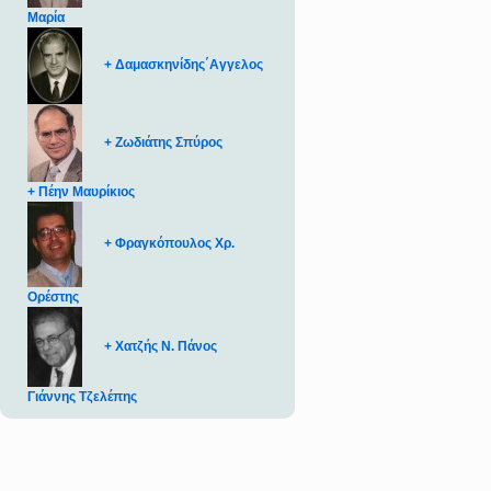
Μαρία
+ Δαμασκηνίδης΄Αγγελος
+ Ζωδιάτης Σπύρος
+ Πέην Μαυρίκιος
+ Φραγκόπουλος Χρ.
Ορέστης
+ Χατζής Ν. Πάνος
Γιάννης Τζελέπης