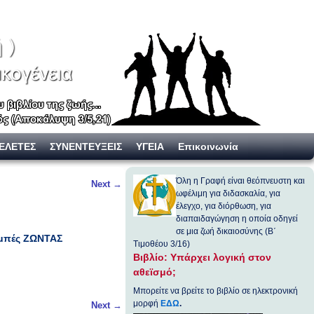
ΕΛΕΤΕΣ
ΣΥΝΕΝΤΕΥΞΕΙΣ
ΥΓΕΙΑ
Επικοινωνία
Όλη η Γραφή είναι θεόπνευστη και
Next
→
ωφέλιμη για διδασκαλία, για
έλεγχο, για διόρθωση, για
διαπαιδαγώγηση η οποία οδηγεί
σε μια ζωή δικαιοσύνης (Β΄
ομπές ΖΩΝΤΑΣ
Τιμοθέου 3/16)
Βιβλίο: Υπάρχει λογική στον
αθεϊσμό;
Μπορείτε να βρείτε το βιβλίο σε ηλεκτρονική
μορφή
ΕΔΩ
.
Next
→