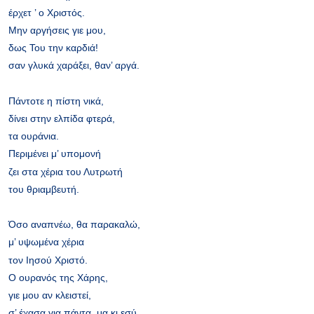
έρχετ ’ ο Χριστός.
Μην αργήσεις γιε μου,
δως Του την καρδιά!
σαν γλυκά χαράξει, θαν’ αργά.
Πάντοτε η πίστη νικά,
δίνει στην ελπίδα φτερά,
τα ουράνια.
Περιμένει μ’ υπομονή
ζει στα χέρια του Λυτρωτή
του θριαμβευτή.
Όσο αναπνέω, θα παρακαλώ,
μ’ υψωμένα χέρια
τον Ιησού Χριστό.
Ο ουρανός της Χάρης,
γιε μου αν κλειστεί,
σ’ έχασα για πάντα, μα κι εσύ.