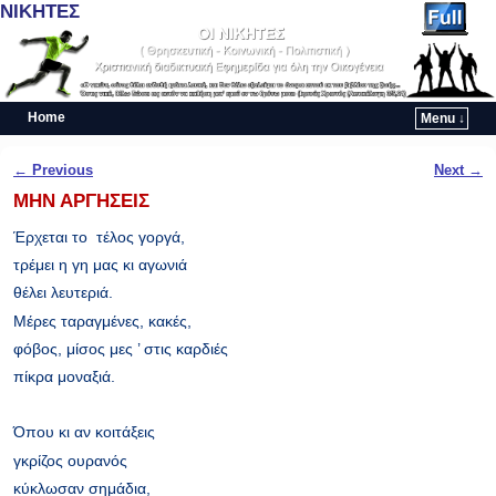
ΝΙΚΗΤΕΣ
Home
Menu ↓
Skip to primary content
Skip to secondary content
Post navigation
←
Previous
Next
→
ΜΗΝ ΑΡΓΗΣΕΙΣ
Έρχεται το τέλος γοργά,
τρέμει η γη μας κι αγωνιά
θέλει λευτεριά.
Μέρες ταραγμένες, κακές,
φόβος, μίσος μες ’ στις καρδιές
πίκρα μοναξιά.
Όπου κι αν κοιτάξεις
γκρίζος ουρανός
κύκλωσαν σημάδια,