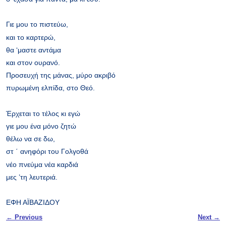
Γιε μου το πιστεύω,
και το καρτερώ,
θα ‘μαστε αντάμα
και στον ουρανό.
Προσευχή της μάνας, μύρο ακριβό
πυρωμένη ελπίδα, στο Θεό.
Έρχεται το τέλος κι εγώ
γιε μου ένα μόνο ζητώ
θέλω να σε δω,
στ ΄ ανηφόρι του Γολγοθά
νέο πνεύμα νέα καρδιά
μες ’τη λευτεριά.
ΕΦΗ ΑΪΒΑΖΙΔΟΥ
Post navigation
←
Previous
Next
→