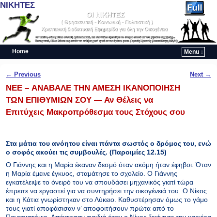
ΝΙΚΗΤΕΣ
Home
Menu ↓
Skip to primary content
Skip to secondary content
Post navigation
←
Previous
Next
→
NEE – ΑΝΑΒΑΛΕ ΤΗΝ ΑΜΕΣΗ ΙΚΑΝΟΠΟΙΗΣΗ
ΤΩΝ ΕΠΙΘΥΜΙΩΝ ΣΟΥ — Αν Θέλεις να
Επιτύχεις Μακροπρόθεσμα τους Στόχους σου
Στα μάτια του ανόητου είναι πάντα σωστός ο δρόμος του, ενώ
ο σοφός ακούει τις συμβουλές. (Παροιμίες 12.15)
Ο Γιάννης και η Μαρία έκαναν δεσμό όταν ακόμη ήταν έφηβοι. Όταν
η Μαρία έμεινε έγκυος, σταμάτησε το σχολείο. Ο Γιάννης
εγκατέλειψε το όνειρό του να σπουδάσει μηχανικός γιατί τώρα
έπρεπε να εργαστεί για να συντηρήσει την οικογένειά του. Ο Νίκος
και η Κάτια γνωρίστηκαν στο Λύκειο. Καθυστέρησαν όμως το γάμο
τους γιατί αποφάσισαν ν’ αποφοιτήσουν πρώτα από το
Πανεπιστήμιο. Απέκτησαν παιδιά όταν ο Νίκος ξεκίνησε την καριέρα