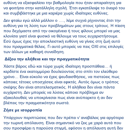
ευθύνη να εξασφαλίσει την βαθμολογία που ήταν απαραίτητη για
να φοιτήσει στην κατάλληλη σχολή. Έτσι εγκατέλειψε το όνειρό του
και συμβιβάστηκε με μια καριέρα χωρίς ιδιαίτερες ευθύνες.
Δεν φταίω εγώ αλλά μάλλον ο …., λέμε συχνά ρίχνοντας έτσι την
ευθύνη για τη λύση των προβλημάτων μας στους τρίτους. Η πίεση
που δεχόμαστε από την οικογένεια ή τους φίλους μπορεί να μας
κλονίσει γιατί είναι φυσικό να θέλουμε να τους ευχαριστήσουμε.
Εσύ όμως έχεις την αποκλειστική ευθύνη να γίνεις στη ζωή αυτό
που πραγματικά θέλεις. Γι αυτό μπορείς να πεις ΟΧΙ στις επιλογές
των άλλων με καθαρή συνείδηση.
Δέξου την αλήθεια και την πραγματικότητα
Χάστε βάρος εδώ και τώρα χωρίς ιδιαίτερη προσπάθεια… ή
κερδίστε ένα εκατομμύριο δουλεύοντας στο σπίτι τον ελεύθερο
χρόνο… Είναι εύκολο να έχεις ψευδαισθήσεις, να πιστεύεις πως
κάποιες τέτοιες υποσχέσεις είναι εφικτές. Αυτός όμως ο τρόπος
σκέψης δεν είναι αποτελεσματικός. Η αλήθεια δεν είναι πάντα
ευχάριστη. Δεν μπορείς να λύσεις κάποιο πρόβλημα αν
εξακολουθείς να υποκρίνεσαι πως είναι ανύπαρκτο ή αν δεν
βλέπεις την πραγματικότητα σωστά.
Ζήσε με ισορροπία
Υπάρχουν περιπτώσεις που δεν πρέπει ν’ αναβάλεις για αργότερα
την τωρινή απόλαυση. Είναι σημαντικό να ζεις με χαρά αυτά που
σου προσφέρει η παρούσα στιγμή, εφόσον η απόλαυση αυτή δεν