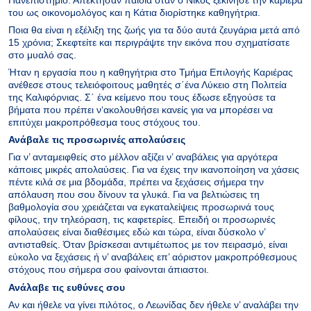
του ως οικονομολόγος και η Κάτια διορίστηκε καθηγήτρια.
Ποια θα είναι η εξέλιξη της ζωής για τα δύο αυτά ζευγάρια μετά από
15 χρόνια; Σκεφτείτε και περιγράψτε την εικόνα που σχηματίσατε
στο μυαλό σας.
Ήταν η εργασία που η καθηγήτρια στο Τμήμα Επιλογής Καριέρας
ανέθεσε στους τελειόφοιτους μαθητές σ΄ένα Λύκειο στη Πολιτεία
της Καλιφόρνιας. Σ΄ ένα κείμενο που τους έδωσε εξηγούσε τα
βήματα που πρέπει ν‘ακολουθήσει κανείς για να μπορέσει να
επιτύχει μακροπρόθεσμα τους στόχους του.
Ανάβαλε τις προσωρινές απολαύσεις
Για ν’ ανταμειφθείς στο μέλλον αξίζει ν’ αναβάλεις για αργότερα
κάποιες μικρές απολαύσεις. Για να έχεις την ικανοποίηση να χάσεις
πέντε κιλά σε μια βδομάδα, πρέπει να ξεχάσεις σήμερα την
απόλαυση που σου δίνουν τα γλυκά. Για να βελτιώσεις τη
βαθμολογία σου χρειάζεται να εγκαταλείψεις προσωρινά τους
φίλους, την τηλεόραση, τις καφετερίες. Επειδή οι προσωρινές
απολαύσεις είναι διαθέσιμες εδώ και τώρα, είναι δύσκολο ν’
αντισταθείς. Όταν βρίσκεσαι αντιμέτωπος με τον πειρασμό, είναι
εύκολο να ξεχάσεις ή ν’ αναβάλεις επ’ αόριστον μακροπρόθεσμους
στόχους που σήμερα σου φαίνονται άπιαστοι.
Ανάλαβε τις ευθύνες σου
Αν και ήθελε να γίνει πιλότος, ο Λεωνίδας δεν ήθελε ν’ αναλάβει την