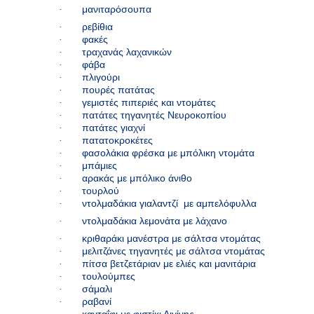
·
μανιταρόσουπα
·
ρεβίθια
·
φακές
·
τραχανάς λαχανικών
·
φάβα
·
πλιγούρι
·
πουρές πατάτας
·
γεμιστές πιπεριές και ντομάτες
·
πατάτες τηγανητές Νευροκοπίου
·
πατάτες γιαχνί
·
πατατοκροκέτες
·
φασολάκια φρέσκα με μπόλικη ντομάτα
·
μπάμιες
·
αρακάς με μπόλικο άνιθο
·
τουρλού
·
ντολμαδάκια γιαλαντζί
με αμπελόφυλλα
·
ντολμαδάκια λεμονάτα με λάχανο
·
κριθαράκι μανέστρα με σάλτσα ντομάτας
·
μελιτζάνες τηγανητές με σάλτσα ντομάτας
·
πίτσα βετζετάριαν με ελιές και μανιτάρια
·
τουλούμπες
·
σάμαλι
·
ραβανί