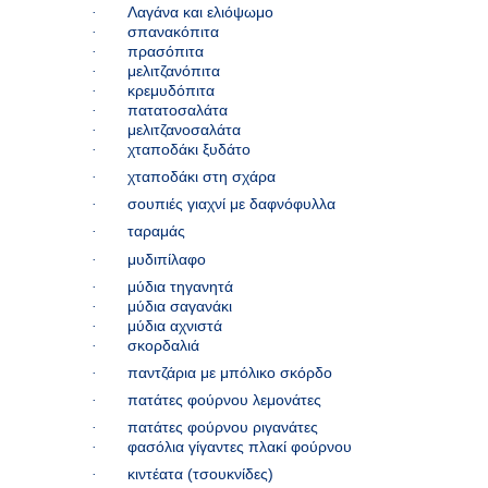
·
Λαγάνα
και ελιόψωμο
·
σπανακόπιτα
·
πρασόπιτα
·
μελιτζανόπιτα
·
κρεμυδόπιτα
·
πατατοσαλάτα
·
μελιτζανοσαλάτα
·
χταποδάκι ξυδάτο
·
χταποδάκι στη σχάρα
·
σουπιές γιαχνί με δαφνόφυλλα
·
ταραμάς
·
μυδιπίλαφο
·
μύδια τηγανητά
·
μύδια σαγανάκι
·
μύδια αχνιστά
·
σκορδαλιά
·
παντζάρια με μπόλικο σκόρδο
·
πατάτες φούρνου λεμονάτες
·
πατάτες φούρνου ριγανάτες
·
φασόλια γίγαντες πλακί φούρνου
·
κιντέατα (τσουκνίδες)