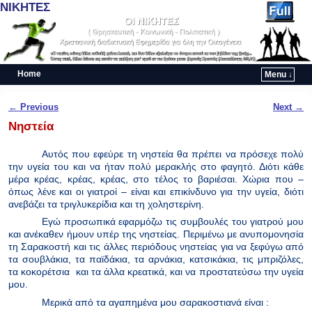
ΝΙΚΗΤΕΣ
Home
Menu ↓
Skip to primary content
Skip to secondary content
Post navigation
←
Previous
Next
→
Νηστεία
Αυτός που εφεύρε τη νηστεία θα πρέπει να πρόσεχε πολύ
την υγεία του και να ήταν πολύ μερακλής στο φαγητό. Διότι κάθε
μέρα κρέας, κρέας, κρέας, στο τέλος το βαριέσαι. Χώρια που –
όπως λένε και οι γιατροί – είναι και επικίνδυνο για την υγεία, διότι
ανεβάζει τα τριγλυκερίδια και τη χοληστερίνη.
Εγώ προσωπικά εφαρμόζω τις συμβουλές του γιατρού μου
και ανέκαθεν ήμουν υπέρ της νηστείας. Περιμένω με ανυπομονησία
τη Σαρακοστή και τις άλλες περιόδους νηστείας για να ξεφύγω από
τα σουβλάκια, τα παϊδάκια, τα αρνάκια, κατσικάκια, τις μπριζόλες,
τα κοκορέτσια
και τα άλλα κρεατικά, και να προστατεύσω την υγεία
μου.
Μερικά από τα αγαπημένα μου σαρακοστιανά είναι :