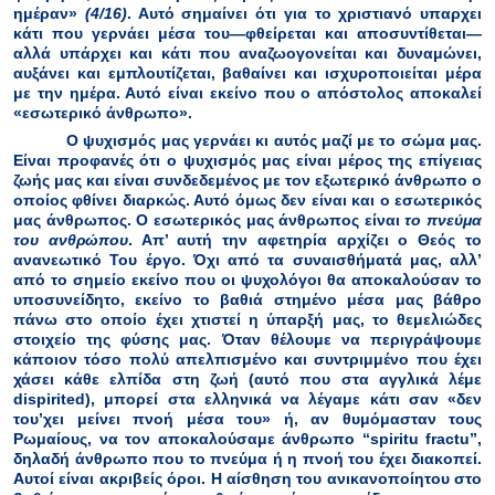
ημέραν»
(4/16)
. Αυτό σημαίνει ότι για το χριστιανό υπαρχει
κάτι που γερνάει μέσα του—φθείρεται και αποσυντίθεται—
αλλά υπάρχει και κάτι που αναζωογονείται και δυναμώνει,
αυξάνει και εμπλουτίζεται, βαθαίνει και ισχυροποιείται μέρα
με την ημέρα. Αυτό είναι εκείνο που ο απόστολος αποκαλεί
«εσωτερικό άνθρωπο».
Ο ψυχισμός μας γερνάει κι αυτός μαζί με το σώμα μας.
Είναι προφανές ότι ο ψυχισμός μας είναι μέρος της επίγειας
ζωής μας και είναι συνδεδεμένος με τον εξωτερικό άνθρωπο ο
οποίος φθίνει διαρκώς. Αυτό όμως δεν είναι και ο εσωτερικός
μας άνθρωπος. Ο εσωτερικός μας άνθρωπος είναι
το πνεύμα
του ανθρώπου
. Απ’ αυτή την αφετηρία αρχίζει ο Θεός το
ανανεωτικό Του έργο. Όχι από τα συναισθήματά μας, αλλ’
από το σημείο εκείνο που οι ψυχολόγοι θα αποκαλούσαν το
υποσυνείδητο, εκείνο το βαθιά στημένο μέσα μας βάθρο
πάνω στο οποίο έχει χτιστεί η ύπαρξή μας, το θεμελιώδες
στοιχείο της φύσης μας. Όταν θέλουμε να περιγράψουμε
κάποιον τόσο πολύ απελπισμένο και συντριμμένο που έχει
χάσει κάθε ελπίδα στη ζωή (αυτό που στα αγγλικά λέμε
dispirited
), μπορεί στα ελληνικά να λέγαμε κάτι σαν «δεν
του’χει μείνει πνοή μέσα του» ή, αν θυμόμασταν τους
Ρωμαίους, να τον αποκαλούσαμε άνθρωπο “
spiritu
fractu
”,
δηλαδή άνθρωπο που το πνεύμα ή η πνοή του έχει διακοπεί.
Αυτοί είναι ακριβείς όροι. Η αίσθηση του ανικανοποίητου στο