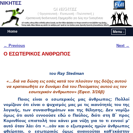
ΝΙΚΗΤΕΣ
Home
Menu ↓
Skip to primary content
Skip to secondary content
Post navigation
←
Previous
Next
→
Ο ΕΣΩΤΕΡΙΚΟΣ ΑΝΘΡΩΠΟΣ
του
Ray
Stedman
«…διά να δώση εις εσάς κατά τον πλούτον της δόξης αυτού
να κραταιωθήτε εν δυνάμει διά του Πνεύματος αυτού εις τον
εσωτερικόν άνθρωπον» (Εφεσ. 3/16β)
Ποιος είναι ο εσωτερικός μας άνθρωπος; Πολλοί
νομίζουν ότι είναι ο ψυχισμός μας με τις ικανότητές του της
λογικής, των συναισθημάτων και της θέλησης. Δεν νομίζω
όμως ότι αυτό εννοούσε εδώ ο Παύλος, διότι στη Β´ προς
Κορινθίους επιστολή του κάνει μια νύξη για το τι εννοεί μ’
αυτό όταν λέει ότι «…εάν και ο εξωτερικός ημών άνθρωπος
φθείρηται, ο εσωτερικός όμως ανανεούται καθ’εκάστην