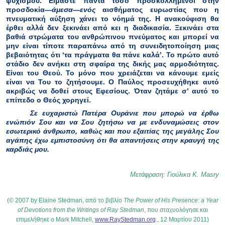
ψυχισμού. Είμαστε πάντα τόσο προσκολλημένοι στην
προσδοκία—
άμεσα—ενός
αισθήματος ευρωστίας που η
πνευματική αύξηση χάνει το νόημά της. Η ανακούφιση θα
έρθει αλλά δεν ξεκινάει από κει η διαδικασία. Ξεκινάει στα
βαθιά στρώματα του ανθρώπινου πνεύματος και μπορεί να
μην είναι τίποτε παραπάνω από τη συνειδητοποίηση μιας
βεβαιότητας ότι ‘τα πράγματα θα πάνε καλά’. Το πρώτο αυτό
στάδιο δεν ανήκει στη σφαίρα της δικής μας αρμοδιότητας.
Είναι του Θεού. Το μόνο που χρειάζεται να κάνουμε εμείς
είναι να Του το ζητήσουμε. Ο Παύλος προσευχήθηκε αυτό
ακριβώς να δοθεί στους Εφεσίους. Όταν ζητάμε σ’ αυτό το
επίπεδο ο Θεός χορηγεί.
Σε ευχαριστώ Πατέρα Ουράνιε που μπορώ να έρθω
ενώπιόν Σου και να Σου ζητήσω να με ενδυναμώσεις στον
εσωτερικό άνθρωπο, καθώς και που εξαιτίας της μεγάλης Σου
αγάπης έχω εμπιστοσύνη ότι θα απαντήσεις στην κραυγή της
καρδιάς μου.
Μετάφραση
:
Γιούλικα
Κ
. Masry
(© 2007 by Elaine Stedman,
από
το
βιβλίο
The Power of His Presence: a Year
of Devotions
from the Writings of Ray Stedman
,
που
σταχυολόγησε
και
επιμελήθηκε
ο
Mark Mitchell,
www.RayStedman.org
., 12
Μαρτίου
2011)