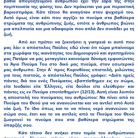
βαθιά απογοητευμένο ανθρώπου έχει την έδρα της στην
πεμπτουσία της φύσης του. Δεν πρόκειται για μια περαστική
βαριεστιμάρα. Κάτι τέτοιο θα αναγόταν στον ψυχισμό του.
Αυτό όμως είναι κάτι που αγγίζει το πνεύμα στα βαθύτερα
στρώματα της ανθρώπινης ζωής, οπότε ο άνθρωπος βιώνει
μια απελπισία και μια αδιαφορία που απλά δεν συνάδει με τη
ζωή.
Από κει πρέπει να ξεκινήσει η γιατρειά κι αυτό που
μας λέει ο απόστολος Παύλος εδώ είναι ότι τώρα μπαίνουμε
στα χωράφια της ικανότητας του Δημιουργού και αγαπημένου
μας Πατέρα να μας μεταγγίσει καινούρια δύναμη εμφυσώντας
το Άγιο Πνεύμα Του στο δικό μας πνεύμα, στον εσωτερικό
μας άνθρωπο. Στην Α´ προς Κορινθίους επιστολή, μιλώντας
για τους πιστούς, ο απόστολος Παύλος γράφει: «Διότι ημείς
πάντες διά του ενός Πνεύματος εβαπτίσθημεν εις εν σώμα,
είτε Ιουδαίοι είτε Έλληνες, είτε δούλοι είτε ελεύθεροι∙ και
πάντες εις εν Πνεύμα εποτίσθημεν» (12/13). Αυτή είναι λοιπόν
η αποστολή του πνεύματος του ανθρώπου: Να πίνει από το
Πνεύμα του Θεού για να ανανεώνεται και να αντλεί από Αυτό
νέα ζωή. Το ίδιο όπως και το να πίνεις νερό ανανεώνει το
σώμα σου, έτσι και το να αντλείς από το Πνεύμα του Θεού
ζωογονεί το πνεύμα σου στα βαθύτερα στρώματα της
ύπαρξής σου.
Κάτι τέτοιο δεν ανήκει στον τομέα του ανθρώπινου