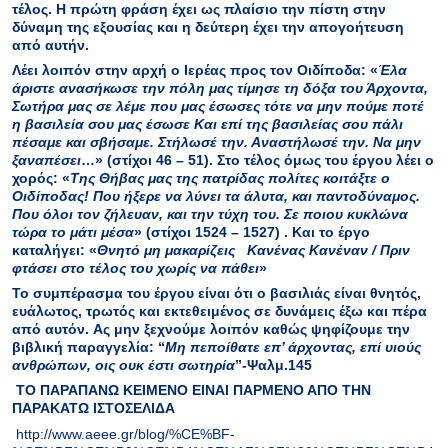
τέλος. Η πρώτη φράση έχει ως πλαίσιο την πίστη στην
δύναμη της εξουσίας και η δεύτερη έχει την απογοήτευση
από αυτήν.
Λέει λοιπόν στην
αρχή
ο Ιερέας προς τον Οιδίποδα: «
Έλα
άριστε ανασήκωσε την πόλη μας τ
ίμησε τη δόξα του Άρχοντα,
Σωτήρα μας σε λέμε που μας έσωσες τότε ν
α μην πούμε ποτέ
η βασιλεία σου μας έσωσε
Και επί της βασιλείας σου πάλι
πέσαμε και σβήσαμε.
Στήλωσέ την. Αναστήλωσέ την. Να μην
ξαναπέσει
…» (στίχοι 46 – 51). Στο
τέλος
όμως του έργου λέει ο
χορός: «
Της Θήβας μας της πατρίδας πολίτες κ
οιτάξτε ο
Οιδίποδας!
Που ήξερε να λύνει τα άλυτα, και παντοδύναμος.
Που όλοι τον ζήλευαν, και την τύχη του.
Σε ποιου κυκλώνα
τώρα το μάτι μέσα
» (στίχοι 1524 – 1527) . Και το έργο
καταλήγει: «
Θνητό μη μακαρίζεις Κανένας Κανέναν /
Πριν
φτάσει στο τέλος του χωρίς να πάθει
»
Το συμπέρασμα του έργου είναι ότι ο βασιλιάς είναι θνητός,
ευάλωτος, τρωτός και εκτεθειμένος σε δυνάμεις έξω και πέρα
από αυτόν. Ας μην ξεχνούμε λοιπόν καθώς ψηφίζουμε την
βιβλική παραγγελία: “
Μη πεποίθατε επ’ άρχοντας, επί υιούς
ανθρώπων, οις ουκ έστι σωτηρία
”-Ψαλμ.145
ΤΟ ΠΑΡΑΠΑΝΩ ΚΕΙΜΕΝΟ ΕΙΝΑΙ ΠΑΡΜΕΝΟ ΑΠΟ ΤΗΝ
ΠΑΡΑΚΑΤΩ ΙΣΤΟΣΕΛΙΔΑ
http://www.aeee.gr/blog/%CE%BF-