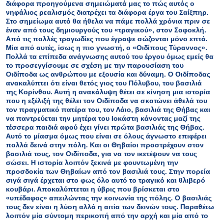
διάφορα προηγούμενα σημειώματά μας το πώς αυτός ο
νηφάλιος ρεαλισμός διατρέχει τα διάφορα έργα του Σαίξπηρ.
Στο σημείωμα αυτό θα ήθελα να πάμε πολλά χρόνια πριν σε
έναν από τους δημιουργούς του «τραγικού», στον Σοφοκλή.
Από τις πολλές τραγωδίες που έγραψε σώζονται μόνο επτά.
Μία από αυτές, ίσως η πιο γνωστή, ο «Οιδίπους Τύραννος».
Πολλά τα επίπεδα ανάγνωσης αυτού του έργου όμως εμείς θα
το προσεγγίσουμε σε σχέση με την παρουσίαση του
Οιδίποδα ως ανθρώπου με εξουσία και δύναμη. Ο Οιδίποδας
ανακαλύπτει ότι είναι θετός γιος του Πόλυβου, του βασιλιά
της Κορίνθου. Αυτή η ανακάλυψη θέτει σε κίνηση μια ιστορία
που η εξέλιξή της θέλει τον Οιδίποδα να σκοτώνει άθελά του
τον πραγματικό πατέρα του, τον Λάιο, βασιλιά της Θήβας και
να παντρεύεται την μητέρα του Ιοκάστη κάνοντας μαζί της
τέσσερα παιδιά αφού έχει γίνει πρώτα βασιλιάς της Θήβας.
Αυτό το μίασμα όμως που είναι σε όλους άγνωστο επιφέρει
πολλά δεινά στην πόλη. Και οι Θηβαίοι προστρέχουν στον
βασιλιά τους, τον Οιδίποδα, για να τον ικετέψουν να τους
σώσει. Η ιστορία λοιπόν ξεκινά με φουντωμένη την
προσδοκία των Θηβαίων από τον βασιλιά τους. Στην πορεία
σιγά σιγά έρχεται στο φως όλο αυτό το τραγικό και θλιβερό
κουβάρι. Αποκαλύπτεται η ύβρις που βρίσκεται στο
«υπέδαφος» απειλώντας την κοινωνία της πόλης. Ο βασιλιάς
τους δεν είναι η λύση αλλά η αιτία των δεινών τους. Παραθέτω
λοιπόν μία σύντομη περικοπή από την αρχή και μία από το