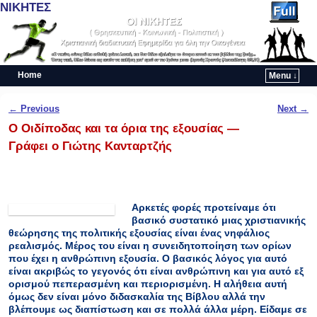
ΝΙΚΗΤΕΣ
Home
Menu ↓
Skip to primary content
Skip to secondary content
Post navigation
←
Previous
Next
→
Ο Οιδίποδας και τα όρια της εξουσίας —
Γράφει ο Γιώτης Κανταρτζής
Αρκετές φορές προτείναμε ότι
βασικό συστατικό μιας χριστιανικής
θεώρησης της πολιτικής εξουσίας είναι ένας νηφάλιος
ρεαλισμός. Μέρος του είναι η συνειδητοποίηση των ορίων
που έχει η ανθρώπινη εξουσία. Ο βασικός λόγος για αυτό
είναι ακριβώς το γεγονός ότι είναι ανθρώπινη και για αυτό εξ
ορισμού πεπερασμένη και περιορισμένη. Η αλήθεια αυτή
όμως δεν είναι μόνο διδασκαλία της Βίβλου αλλά την
βλέπουμε ως διαπίστωση και σε πολλά άλλα μέρη. Είδαμε σε