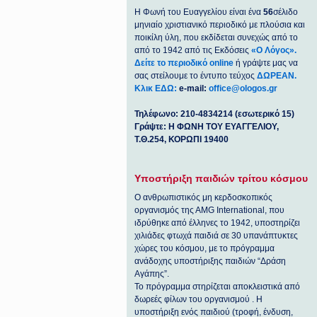
Η Φωνή του Ευαγγελίου είναι ένα
56
σέλιδο
μηνιαίο χριστιανικό περιοδικό με πλούσια και
ποικίλη ύλη, που εκδίδεται συνεχώς από το
από το 1942 από τις Εκδόσεις
«Ο Λόγος».
Δείτε το περιοδικό online
ή γράψτε μας να
σας στείλουμε το έντυπο τεύχος
ΔΩΡΕΑΝ.
Κλικ ΕΔΩ:
e-mail:
office@ologos.gr
Τηλέφωνο: 210-4834214 (εσωτερικό 15)
Γράψτε: Η ΦΩΝΗ ΤΟΥ ΕΥΑΓΓΕΛΙΟΥ,
Τ.Θ.254, ΚΟΡΩΠΙ 19400
Υποστήριξη παιδιών τρίτου κόσμου
Ο ανθρωπιστικός μη κερδοσκοπικός
οργανισμός της ΑΜG International, που
ιδρύθηκε από έλληνες το 1942, υποστηρίζει
χιλιάδες φτωχά παιδιά σε 30 υπανάπτυκτες
χώρες του κόσμου, με το πρόγραμμα
ανάδοχης υποστήριξης παιδιών “Δράση
Αγάπης”.
Το πρόγραμμα στηρίζεται αποκλειστικά από
δωρεές φίλων του οργανισμού . Η
υποστήριξη ενός παιδιού (τροφή, ένδυση,