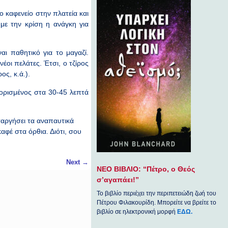
 καφενείο στην πλατεία και
με την κρίση η ανάγκη για
αι παθητικό για το μαγαζί.
έοι πελάτες. Έτσι, ο τζίρος
ος, κ.ά.).
ιορισμένος στα 30-45 λεπτά
ταργήσει τα αναπαυτικά
αφέ στα όρθια. Διότι, σου
Next
→
ΝΕΟ ΒΙΒΛΙΟ: “Πέτρο, ο Θεός
σ’αγαπάει!”
Το βιβλίο περιέχει την περιπετειώδη ζωή του
Πέτρου Φιλακουρίδη. Μπορείτε να βρείτε το
βιβλίο σε ηλεκτρονική μορφή
ΕΔΩ.