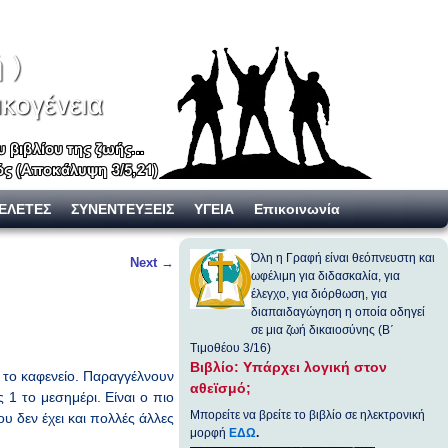
ΕΛΕΤΕΣ
ΣΥΝΕΝΤΕΥΞΕΙΣ
ΥΓΕΙΑ
Επικοινωνία
Όλη η Γραφή είναι θεόπνευστη και
Next
→
ωφέλιμη για διδασκαλία, για
έλεγχο, για διόρθωση, για
διαπαιδαγώγηση η οποία οδηγεί
σε μια ζωή δικαιοσύνης (Β΄
Τιμοθέου 3/16)
Βιβλίο: Υπάρχει λογική στον
ή το καφενείο. Παραγγέλνουν
αθεϊσμό;
 1 το μεσημέρι. Είναι ο πιο
Μπορείτε να βρείτε το βιβλίο σε ηλεκτρονική
υ δεν έχει και πολλές άλλες
μορφή
ΕΔΩ
.