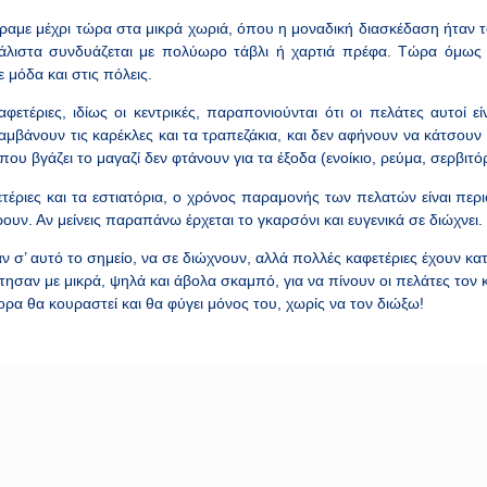
με μέχρι τώρα στα μικρά χωριά, όπου η μοναδική διασκέδαση ήταν το
άλιστα συνδυάζεται με πολύωρο τάβλι ή χαρτιά πρέφα. Τώρα όμως 
 μόδα και στις πόλεις.
τέριες, ιδίως οι κεντρικές, παραπονιούνται ότι οι πελάτες αυτοί είν
αμβάνουν τις καρέκλες και τα τραπεζάκια, και δεν αφήνουν να κάτσουν ν
 που βγάζει το μαγαζί δεν φτάνουν για τα έξοδα (ενοίκιο, ρεύμα, σερβιτόρ
έριες και τα εστιατόρια, ο χρόνος παραμονής των πελατών είναι περ
υν. Αν μείνεις παραπάνω έρχεται το γκαρσόνι και ευγενικά σε διώχνει.
σ’ αυτό το σημείο, να σε διώχνουν, αλλά πολλές καφετέριες έχουν κα
στησαν με μικρά, ψηλά και άβολα σκαμπό, για να πίνουν οι πελάτες τον κ
γορα θα κουραστεί και θα φύγει μόνος του, χωρίς να τον διώξω!