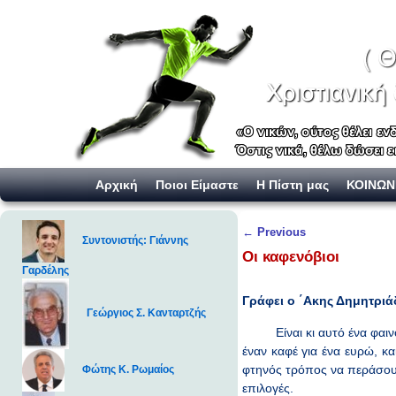
Skip to primary content
Skip to secondary content
Αρχική
Ποιοι Είμαστε
Η Πίστη μας
ΚΟΙΝΩΝ
Post navigation
←
Previous
Συντονιστής: Γιάννης
Οι καφενόβιοι
Γαρδέλης
Γράφει ο ΄Ακης Δημητριά
Γεώργιος Σ. Κανταρτζής
Είναι κι αυτό ένα φαι
έναν καφέ για ένα ευρώ, κα
φτηνός τρόπος να περάσουν 
Φώτης Κ. Ρωμαίος
επιλογές.