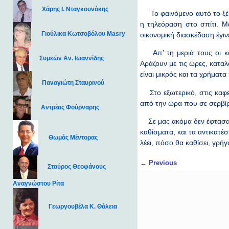
Χάρης Ι. Νταγκουνάκης
Το φαινόμενο αυτό το ξέρα
η τηλεόραση στο σπίτι. Μ
Γιούλικα Κωτσοβόλου Masry
οικονομική διασκέδαση έγινε
Απ’ τη μεριά τους οι καφε
Συμεών Αν. Ιωαννίδης
Αράζουν με τις ώρες, καταλ
είναι μικρός και τα χρήματα
Παναγιώτη Σταυρινού
Στο εξωτερικό, στις καφετ
από την ώρα που σε σερβίρο
Αντρέας Φούρναρης
Σε μας ακόμα δεν έφτασαν 
καθίσματα, και τα αντικατέ
Θωμάς Μέντορας
λέει, πόσο θα καθίσει, γρή
Post navigation
←
Previous
Σταύρος Θεοφάνους
Αναγνώστου Ρίτα
Γεωργουβέλα Κ. Θάλεια