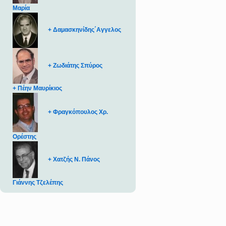
Μαρία
+ Δαμασκηνίδης΄Αγγελος
+ Ζωδιάτης Σπύρος
+ Πέην Μαυρίκιος
+ Φραγκόπουλος Χρ.
Ορέστης
+ Χατζής Ν. Πάνος
Γιάννης Τζελέπης