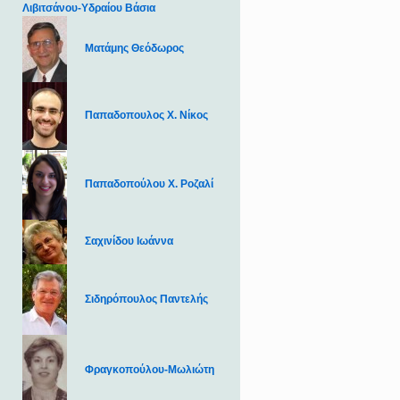
Λιβιτσάνου-Υδραίου Βάσια
Ματάμης Θεόδωρος
Παπαδοπουλος Χ. Νίκος
Παπαδοπούλου Χ. Ροζαλί
Σαχινίδου Ιωάννα
Σιδηρόπουλος Παντελής
Φραγκοπούλου-Μωλιώτη