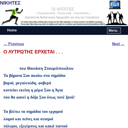
ΝΙΚΗΤΕΣ
Home
Menu ↓
Skip to primary content
Skip to secondary content
Post navigation
←
Previous
Next
→
Ο ΛΥΤΡΩΤΗΣ ΕΡΧΕΤΑΙ . . .
του Θανάση Σταυρόπουλου
Τα βήματα Σου ακούω στα σημάδια
βαριά, μεγαλειώδη, φοβερά
κοντεύει εκείνη η μέρα Σου η Άγια
που θα φανεί η δόξα Σου όπως ποτέ ξανά!
Τα βλέπω τα σημάδια του ερχομού
λοιμοί και πείνες και σεισμοί
πόλεμοι, εξεγέρσεις και κακά παντού