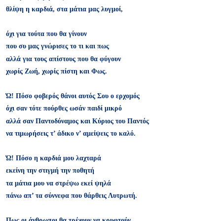
θλίψη η καρδιά, στα μάτια μας λυγμοί,
όχι για τούτα που θα γίνουν
που συ μας γνώρισες το τι και πως
αλλά για τους απίστους που θα φύγουν
χωρίς Ζωή, χωρίς πίστη και Φως.
Ώ! Πόσο φοβερός θάνοι αυτός Σου ο ερχομός
όχι σαν τότε πούρθες ωσάν παιδί μικρό
αλλά σαν Παντοδύναμος και Κύριος του Παντός
να τιμωρήσεις τ’ άδικο ν’ αμείψεις το καλό.
Ώ! Πόσο η καρδιά μου λαχταρά
εκείνη την στιγμή την ποθητή
τα μάτια μου να στρέψω εκεί ψηλά
πάνω απ’ τα σύννεφα που θάρθεις Λυτρωτή.
Πως οι άνθρωποι θα τρέχουν να κρυφτούν