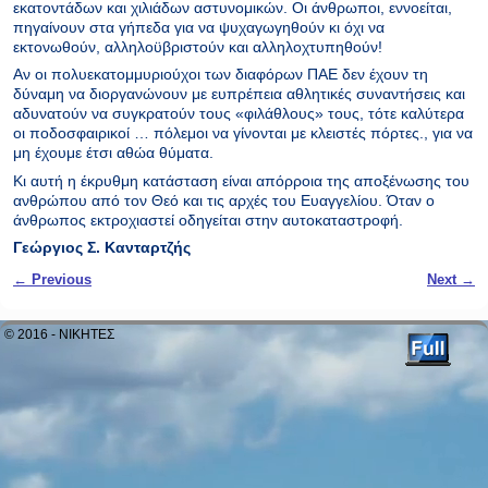
εκατοντάδων και χιλιάδων αστυνομικών. Οι άνθρωποι, εννοείται,
πηγαίνουν στα γήπεδα για να ψυχαγωγηθούν κι όχι να
εκτονωθούν, αλληλοϋβριστούν και αλληλοχτυπηθούν!
Αν οι πολυεκατομμυριούχοι των διαφόρων ΠΑΕ δεν έχουν τη
δύναμη να διοργανώνουν με ευπρέπεια αθλητικές συναντήσεις και
αδυνατούν να συγκρατούν τους «φιλάθλους» τους, τότε καλύτερα
οι ποδοσφαιρικοί … πόλεμοι να γίνονται με κλειστές πόρτες., για να
μη έχουμε έτσι αθώα θύματα.
Κι αυτή η έκρυθμη κατάσταση είναι απόρροια της αποξένωσης του
ανθρώπου από τον Θεό και τις αρχές του Ευαγγελίου. Όταν ο
άνθρωπος εκτροχιαστεί οδηγείται στην αυτοκαταστροφή.
Γεώργιος Σ. Κανταρτζής
Post navigation
←
Previous
Next
→
© 2016 - ΝΙΚΗΤΕΣ