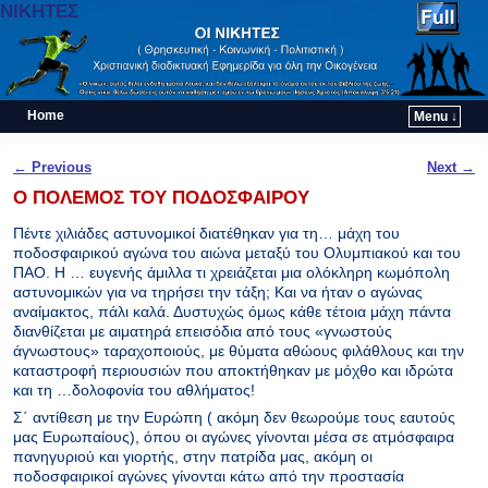
ΝΙΚΗΤΕΣ
Home
Menu ↓
Skip to primary content
Skip to secondary content
Post navigation
←
Previous
Next
→
O ΠΟΛΕΜΟΣ ΤΟΥ ΠΟΔΟΣΦΑΙΡΟΥ
Πέντε χιλιάδες αστυνομικοί διατέθηκαν για τη… μάχη του
ποδοσφαιρικού αγώνα του αιώνα μεταξύ του Ολυμπιακού και του
ΠΑΟ. Η … ευγενής άμιλλα τι χρειάζεται μια ολόκληρη κωμόπολη
αστυνομικών για να τηρήσει την τάξη; Και να ήταν ο αγώνας
αναίμακτος, πάλι καλά. Δυστυχώς όμως κάθε τέτοια μάχη πάντα
διανθίζεται με αιματηρά επεισόδια από τους «γνωστούς
άγνωστους» ταραχοποιούς, με θύματα αθώους φιλάθλους και την
καταστροφή περιουσιών που αποκτήθηκαν με μόχθο και ιδρώτα
και τη …δολοφονία του αθλήματος!
Σ΄ αντίθεση με την Ευρώπη ( ακόμη δεν θεωρούμε τους εαυτούς
μας Ευρωπαίους), όπου οι αγώνες γίνονται μέσα σε ατμόσφαιρα
πανηγυριού και γιορτής, στην πατρίδα μας, ακόμη οι
ποδοσφαιρικοί αγώνες γίνονται κάτω από την προστασία