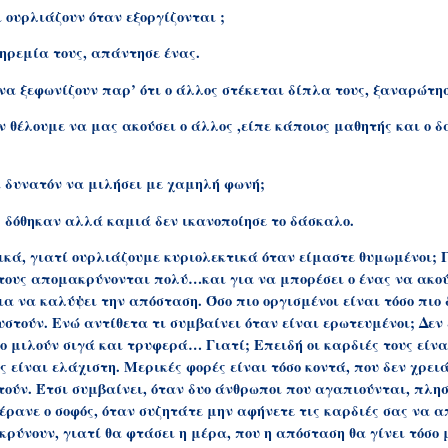
 ουρλιάζουν όταν εξοργίζονται ;
 ηρεμία τους, απάντησε ένας.
να ξεφωνίζουν παρ’ ότι ο άλλος στέκεται δίπλα τους, ξαναρώτησ
ν θέλουμε να μας ακούσει ο άλλος ,είπε κάποιος μαθητής και ο 
ι δυνατόν να μιλήσει με χαμηλή φωνή;
 δόθηκαν αλλά καμιά δεν ικανοποίησε το δάσκαλο.
ικά,
γιατί ουρλιάζουμε κυριολεκτικά όταν είμαστε θυμωμένοι; Γ
τους απομακρύνονται πολύ…και για να μπορέσει ο ένας να ακού
α να καλύψει την απόσταση. Όσο πιο οργισμένοι είναι τόσο πιο
στούν. Ενώ αντίθετα τι συμβαίνει όταν είναι ερωτευμένοι; Δεν
ο μιλούν σιγά και τρυφερά… Γιατί; Επειδή οι καρδιές τους είνα
 είναι ελάχιστη. Μερικές φορές είναι τόσο κοντά, που δεν χρει
τούν. Έτσι συμβαίνει, όταν δυο άνθρωποι που αγαπιούνται, πλησ
πέρανε ο σοφός, όταν συζητάτε μην αφήνετε τις καρδιές σας να 
ρύνουν, γιατί θα φτάσει η μέρα, που η απόσταση θα γίνει τόσο 