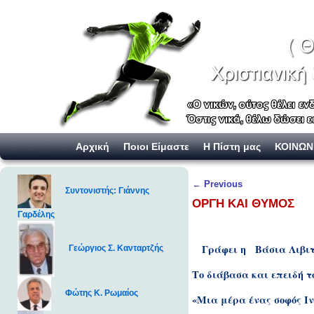
Skip to primary content
Skip to secondary content
Αρχική
Ποιοι Είμαστε
Η Πίστη μας
ΚΟΙΝΩΝ
Post navigation
←
Previous
Συντονιστής: Γιάννης
ΟΡΓΗ ΚΑΙ ΘΥΜΟΣ
Γαρδέλης
Γράφει η
Βάσια Λιβι
Γεώργιος Σ. Κανταρτζής
Το διάβασα και επειδή τ
Φώτης Κ. Ρωμαίος
«Μια μέρα ένας σοφός Ιν