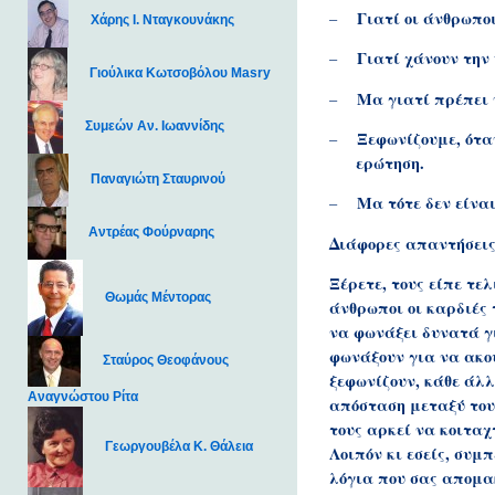
Γιατί οι άνθρωποι
–
Χάρης Ι. Νταγκουνάκης
Γιατί χάνουν την
–
Γιούλικα Κωτσοβόλου Masry
Μα γιατί πρέπει 
–
Συμεών Αν. Ιωαννίδης
Ξεφωνίζουμε, ότα
–
ερώτηση.
Παναγιώτη Σταυρινού
Μα τότε δεν είνα
–
Αντρέας Φούρναρης
Διάφορες απαντήσεις
Ξέρετε, τους είπε τελ
Θωμάς Μέντορας
άνθρωποι οι καρδιές 
να φωνάξει δυνατά γι
φωνάξουν για να ακου
Σταύρος Θεοφάνους
ξεφωνίζουν, κάθε άλλ
Αναγνώστου Ρίτα
απόσταση μεταξύ τους
τους αρκεί να κοιταχ
Γεωργουβέλα Κ. Θάλεια
Λοιπόν κι εσείς, συμ
λόγια που σας απομακ