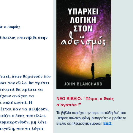
ε ο σοφός;
δάσκαλος επανήλθε στην
ιατί, όταν θυμώνουν δυο
σει τον άλλο, θα πρέπει
 δυνατά θα πρέπει να
 έχουν ανάγκη να
ΝΕΟ ΒΙΒΛΙΟ: “Πέτρο, ο Θεός
ι πολύ κοντά. Η
σ’αγαπάει!”
άζεται καν να μιλήσουν,
Το βιβλίο περιέχει την περιπετειώδη ζωή του
ιάζει ο ένας τον άλλο.
Πέτρου Φιλακουρίδη. Μπορείτε να βρείτε το
απομακρυνθούν, μη λέτε
βιβλίο σε ηλεκτρονική μορφή
ΕΔΩ.
μεγάλη, που τα λόγια