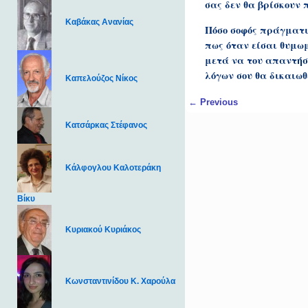
σας δεν θα βρίσκουν 
Καβάκας Ανανίας
Πόσο σοφός πράγματι 
πως όταν είσαι θυμωμ
μετά να του απαντήσε
λόγων σου θα δικαιωθε
Καπελούζος Νίκος
Post navigation
←
Previous
Κατσάρκας Στέφανος
Κάλφογλου Καλοτεράκη
Βίκυ
Κυριακού Κυριάκος
Κωνσταντινίδου Κ. Χαρούλα