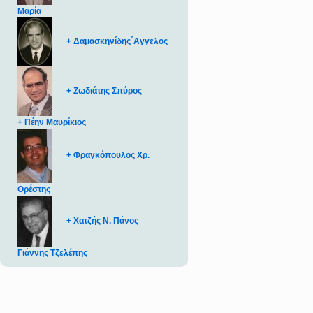
Μαρία
+ Δαμασκηνίδης΄Αγγελος
+ Ζωδιάτης Σπύρος
+ Πέην Μαυρίκιος
+ Φραγκόπουλος Χρ.
Ορέστης
+ Χατζής Ν. Πάνος
Γιάννης Τζελέπης