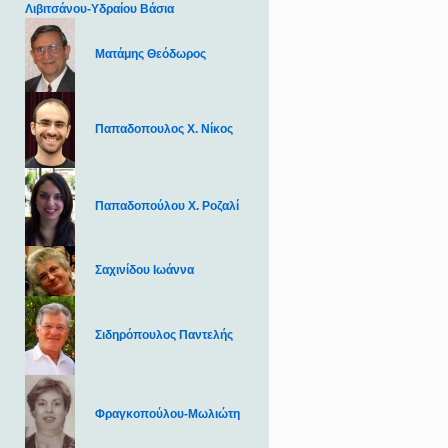
Λιβιτσάνου-Υδραίου Βάσια
Ματάμης Θεόδωρος
Παπαδοπουλος Χ. Νίκος
Παπαδοπούλου Χ. Ροζαλί
Σαχινίδου Ιωάννα
Σιδηρόπουλος Παντελής
Φραγκοπούλου-Μωλιώτη