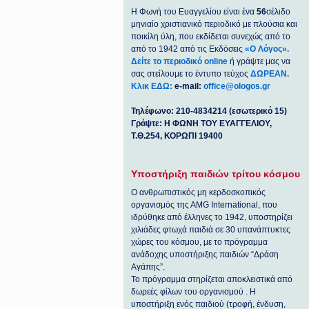
Η Φωνή του Ευαγγελίου είναι ένα
56
σέλιδο
μηνιαίο χριστιανικό περιοδικό με πλούσια και
ποικίλη ύλη, που εκδίδεται συνεχώς από το
από το 1942 από τις Εκδόσεις
«Ο Λόγος».
Δείτε το περιοδικό online
ή γράψτε μας να
σας στείλουμε το έντυπο τεύχος
ΔΩΡΕΑΝ.
Κλικ ΕΔΩ:
e-mail:
office@ologos.gr
Τηλέφωνο: 210-4834214 (εσωτερικό 15)
Γράψτε: Η ΦΩΝΗ ΤΟΥ ΕΥΑΓΓΕΛΙΟΥ,
Τ.Θ.254, ΚΟΡΩΠΙ 19400
Υποστήριξη παιδιών τρίτου κόσμου
Ο ανθρωπιστικός μη κερδοσκοπικός
οργανισμός της ΑΜG International, που
ιδρύθηκε από έλληνες το 1942, υποστηρίζει
χιλιάδες φτωχά παιδιά σε 30 υπανάπτυκτες
χώρες του κόσμου, με το πρόγραμμα
ανάδοχης υποστήριξης παιδιών “Δράση
Αγάπης”.
Το πρόγραμμα στηρίζεται αποκλειστικά από
δωρεές φίλων του οργανισμού . Η
υποστήριξη ενός παιδιού (τροφή, ένδυση,