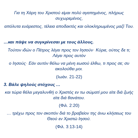
Για τη Χάρη του Χριστού είμαι πολύ αγαπημένος, πλήρως
συχωρεμένος,
απόλυτα ευάρεστος, τέλεια αποδεκτός και ολοκληρωμένος μαζί Του.
…και πάψε να συγκρίνεσαι με τους άλλους.
Τούτον ιδών ο Πέτρος λέγει προς τον Ιησούν· Κύριε, ούτος δε τι;
Λέγει προς αυτόν
ο Ιησούς· Εάν αυτόν θέλω να μένη εωσού έλθω, τι προς σε; συ
ακολούθει μοι.
(Ιωάν. 21-22)
3. Βάλε ψηλούς στόχους …
και τώρα θέλει μεγαλυνθή ο Χριστός εν τω σώματί μου είτε διά ζωής
είτε διά θανάτου.
(Φιλ. 2:20)
… τρέχω προς τον σκοπόν διά το βραβείον της άνω κλήσεως του
Θεού εν Χριστώ Ιησού.
(Φιλ. 3:13-14)