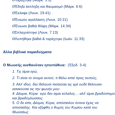
Ø
Έδηξε έκπληξη και θαυμασμό
(Μάρκ. 6:6)
Ø
Έκλαψε
(Λουκ. 19:41)
Ø
Ένιωσε αγαλλίαση
(Λουκ. 10:21)
Ø
Ένιωσε βαθιά θλίψη
(Μάρκ. 14:34)
Ø
Σπλαχνίστηκε
(Λουκ. 7:13)
Ø
Λυπήθηκε βαθιά & ταράχτηκε
(Ιωάν. 11:33)
Άλλα βιβλικά παραδείγματα
Ο Μωυσής αισθανόταν ηττοπάθεια:
(Έξοδ. 3-4)
1. Τις είμαι εγώ,
2. Τι είναι το όνομα αυτού; τι θέλω ειπεί προς αυτούς;
3. Αλλ’ ιδού, δεν θέλουσι πιστεύσει εις εμέ ουδέ θέλουσιν
εισακούσει εις την φωνήν μου·
4. Δέομαι, Κύριε· εγώ δεν είμαι εύλαλος… αλλ’ είμαι βραδύστομο
και βραδύγλωσσος.
5. Ο δε είπε, Δέομαι, Κύριε, απόστειλον όντινα έχεις να
αποστείλης. Και εξήφθη ο θυμός του Κυρίου κατά του
Μωϋσέως·