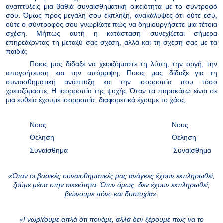
αναπτύξεις μια βαθιά συναισθηματική οικειότητα με το σύντροφό
σου. Όμως προς μεγάλη σου έκπληξη, ανακάλυψες ότι ούτε εσύ,
ούτε ο σύντροφός σου γνωρίζατε πώς να δημιουργήσετε μια τέτοια
σχέση.
Μήπως αυτή η κατάσταση συνεχίζεται σήμερα
επηρεάζοντας τη μεταξύ σας σχέση, αλλά και τη σχέση σας με τα
παιδιά;
Ποιος μας δίδαξε να χειριζόμαστε τη λύπη, την οργή, την
απογοήτευση και την απόρριψη; Ποιος μας δίδαξε για τη
συναισθηματική ανάπτυξη και την ισορροπία που τόσο
χρειαζόμαστε; Η ισορροπία της ψυχής
Όταν τα παρακάτω είναι σε
μια ευθεία
έχουμε ισορροπία, διαφορετικά έχουμε το χάος.
Νους
Νους
Θέληση
Θέληση
Συναίσθημα
Συναίσθημα
«Όταν οι βασικές συναισθηματικές μας ανάγκες έχουν εκπληρωθεί,
ζούμε μέσα στην οικειότητα. Όταν όμως, δεν έχουν εκπληρωθεί,
βιώνουμε πόνο και δυστυχία».
«Γνωρίζουμε απλά ότι πονάμε, αλλά δεν ξέρουμε πώς να το