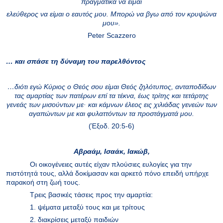
πραγματικά να είμαι
ελεύθερος να είμαι ο εαυτός μου. Μπορώ να βγω από τον κρυψώνα
μου».
Peter
Scazzero
… και σπάσε τη δύναμη του παρελθόντος
…διότι εγώ Κύριος ο Θεός σου είμαι Θεός ζηλότυπος, ανταποδίδων
τας αμαρτίας των πατέρων επί τα τέκνα, έως τρίτης και τετάρτης
γενεάς των μισούντων με· και κάμνων έλεος εις χιλιάδας γενεών των
αγαπώντων με και φυλαττόντων τα προστάγματά μου.
(Έξοδ. 20:5-6)
Αβραάμ, Ισαάκ, Ιακώβ,
Οι οικογένειες αυτές είχαν πλούσιες ευλογίες για την
πιστότητά τους, αλλά δοκίμασαν και αρκετό πόνο επειδή υπήρχε
παρακοή στη ζωή τους.
Τρεις βασικές τάσεις προς την αμαρτία:
1. ψέματα μεταξύ τους και με τρίτους
2. διακρίσεις μεταξύ παιδιών