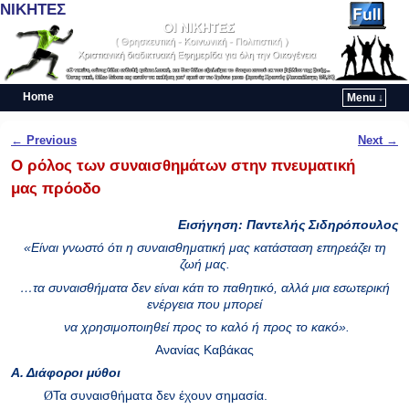
ΝΙΚΗΤΕΣ
Home
Menu ↓
Skip to primary content
Skip to secondary content
Post navigation
←
Previous
Next
→
Ο ρόλος των συναισθημάτων στην πνευματική
μας πρόοδο
Εισήγηση: Παντελής Σιδηρόπουλος
«Είναι γνωστό ότι η συναισθηματική μας κατάσταση επηρεάζει τη
ζωή μας.
…τα συναισθήματα δεν είναι κάτι το παθητικό, αλλά μια εσωτερική
ενέργεια που μπορεί
να χρησιμοποιηθεί προς το καλό ή προς το κακό».
Ανανίας Καβάκας
Α. Διάφοροι μύθοι
Ø
Τα συναισθήματα δεν έχουν σημασία.