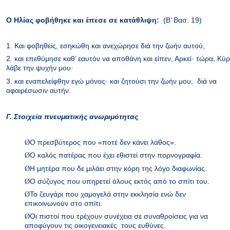
Ο Ηλίας φοβήθηκε και έπεσε σε κατάθλιψη:
(Β’ Βασ. 19)
1. Και φοβηθείς, εσηκώθη και ανεχώρησε διά την ζωήν αυτού,
2. και επεθύμησε καθ’ εαυτόν να αποθάνη και είπεν, Αρκεί· τώρα, Κύρ
λάβε την ψυχήν μου·
3. και εναπελείφθην εγώ μόνος· και ζητούσι την ζωήν μου,
διά να
αφαιρέσωσιν αυτήν.
Γ. Στοιχεία πνευματικής ανωριμότητας
Ø
Ο πρεσβύτερος που «ποτέ δεν κάνει λάθος».
Ø
Ο καλός πατέρας που έχει εθιστεί στην πορνογραφία.
Ø
Η μητέρα που δε μιλάει στην κόρη της λόγο διαφωνίας.
Ø
Ο σύζυγος που υπηρετεί όλους εκτός από το σπίτι του.
Ø
Το ζευγάρι που χαμογελά στην εκκλησία ενώ δεν
επικοινωνούν στο σπίτι.
Ø
Οι πιστοί που τρέχουν συνέχεια σε συναθροίσεις για να
αποφύγουν τις οικογενειακές
τους ευθύνες.