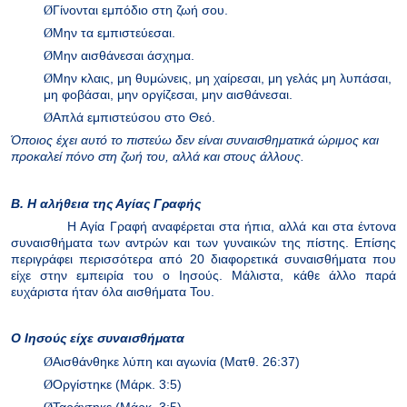
Ø
Γίνονται εμπόδιο στη ζωή σου.
Ø
Μην τα εμπιστεύεσαι.
Ø
Μην αισθάνεσαι άσχημα.
Ø
Μην κλαις, μη θυμώνεις, μη χαίρεσαι, μη γελάς μη λυπάσαι,
μη φοβάσαι, μην οργίζεσαι, μην αισθάνεσαι.
Ø
Απλά εμπιστεύσου στο Θεό.
Όποιος έχει αυτό το πιστεύω δεν είναι συναισθηματικά ώριμος και
προκαλεί πόνο στη ζωή του, αλλά και στους άλλους.
Β. Η αλήθεια της Αγίας Γραφής
Η Αγία Γραφή αναφέρεται στα ήπια, αλλά και στα έντονα
συναισθήματα των αντρών και των γυναικών της πίστης. Επίσης
περιγράφει περισσότερα από 20 διαφορετικά συναισθήματα που
είχε στην εμπειρία του ο Ιησούς. Μάλιστα, κάθε άλλο παρά
ευχάριστα ήταν όλα αισθήματα Του.
Ο Ιησούς είχε συναισθήματα
Ø
Αισθάνθηκε λύπη και αγωνία
(Ματθ. 26:37)
Ø
Οργίστηκε
(Μάρκ. 3:5)
Ø
Ταράχτηκε
(Μάρκ. 3:5)