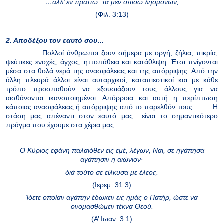
…αλλ’ εν πράττω· τα μεν οπίσω λησμονών,
(Φιλ. 3:13)
2. Αποδέξου τον εαυτό σου…
Πολλοί άνθρωποι ζουν σήμερα με οργή, ζήλια, πικρία,
ψεύτικες ενοχές, άγχος, ηττοπάθεια και κατάθλιψη. Έτσι πνίγονται
μέσα στα θολά νερά της ανασφάλειας και της απόρριψης. Από την
άλλη πλευρά άλλοι είναι αυταρχικοί, καταπιεστικοί και με κάθε
τρόπο προσπαθούν να εξουσιάζουν τους άλλους για να
αισθάνονται ικανοποιημένοι. Απόρροια και αυτή η περίπτωση
κάποιας ανασφάλειας ή απόρριψης από το παρελθόν τους.
Η
στάση μας απέναντι στον εαυτό μας
είναι το σημαντικότερο
πράγμα που έχουμε στα χέρια μας.
Ο Κύριος εφάνη παλαιόθεν εις εμέ, λέγων, Ναι, σε ηγάπησα
αγάπησιν η αιώνιον·
διά τούτο σε είλκυσα με έλεος.
(Ιερεμ. 31:3)
Ίδετε οποίαν αγάπην έδωκεν εις ημάς ο Πατήρ, ώστε να
ονομασθώμεν τέκνα Θεού.
(Α’ Ιωαν. 3:1)