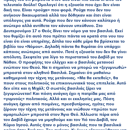
τελευταίο δούλο! Ομολογεί ότι η εξουσία που έχει δεν είναι
δική του. Είναι «ρούχα» που φορά. Ρούχα που δεν του
ανήκουν δικαιωματικά αλλά του δόθηκαν και έτσι είναι
υπόλογος για αυτά. Ρούχα που δεν τον κάνουν καλύτερο ή
ανώτερο αλλά αντίθετα τον κάνουν υπεύθυνο. Στο
Δευτερονόμιο 17 ο Θεός δίνει τον νόμο για τον βασιλιά. Εκεί
του θυμίζει ότι αυτό που πρέπει πάντα να κρατά στο νου του
είναι ότι είναι υπηρέτης. Δίπλα του κάθε μέρα θα βρίσκεται το
βιβλίο του «Νόμου». Δηλαδή πάντα θα θυμάται ότι υπάρχει
κάποιος ανώτερος από αυτόν. Ποτέ η εξουσία του δεν θα γίνει
απόλυτη. Σκεφτείτε για λίγο το περιστατικό του Δαβίδ με τον
Νάθαν. Ο προφήτης τον ελέγχει και ο βασιλιάς μετανοεί
ενώπιον του Θεού. Να τι σημαίνει να μπορώ να «ξεγυμνωθώ»
μπροστά στον αληθινό Βασιλιά. Σημαίνει ότι μαθαίνω
καθημερινά την τέχνη της μετάνοιας. «Μα θα εκτεθείς», θα
πουν στους πολιτικούς τα επικοινωνιακά τους επιτελεία. Αυτό
δεν είπε και η Μιχάλ; Ο σωστός βασιλιάς ξέρει να
ξεγυμνώνεται! Και πόση ανάγκη έχει η πατρίδα μας από
«γυμνούς» πολιτικούς. Αλλά και οι εκκλησίες μας. Πόση
ανάγκη έχουν από ποιμένες, πρεσβυτέρους, ηγέτες που
ξέρουν την τέχνη της μετάνοιας και νιώθουν «πρώτοι των
αμαρτωλών» μπροστά στον Άγιο Θεό. Άλλωστε πέρα από
τον Δαβίδ έχουμε να μιμηθούμε και τον Υιό του Δαβίδ, τον
Κύριο Ιησού. Αυτός ήταν ο μόνος βασιλιάς που τα βασιλικά
ρούχα ήταν δικά του. Του ανήκαν. Κι όμως «ξεγυμνώθηκε» για