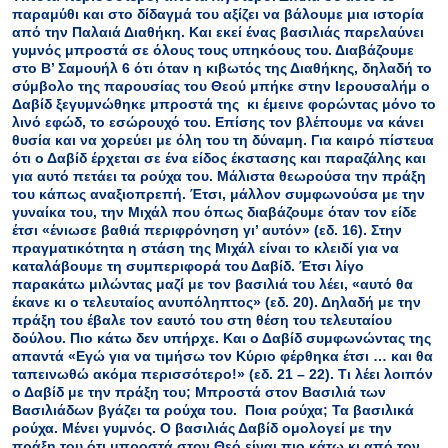
παραμύθι και στο δίδαγμά του αξίζει να βάλουμε μια ιστορία
από την Παλαιά Διαθήκη. Και εκεί ένας βασιλιάς παρελαύνει
γυμνός μπροστά σε όλους τους υπηκόους του. Διαβάζουμε
στο Β’ Σαμουήλ 6 ότι όταν η κιβωτός της Διαθήκης, δηλαδή το
σύμβολο της παρουσίας του Θεού μπήκε στην Ιερουσαλήμ ο
Δαβίδ ξεγυμνώθηκε μπροστά της κι έμεινε φορώντας μόνο το
λινό εφώδ, το εσώρουχό του. Επίσης τον βλέπουμε να κάνει
θυσία και να χορεύει με όλη του τη δύναμη. Για καιρό πίστευα
ότι ο Δαβίδ έρχεται σε ένα είδος έκστασης και παραζάλης και
για αυτό πετάει τα ρούχα του. Μάλιστα θεωρούσα την πράξη
του κάπως αναξιοπρεπή. Έτσι, μάλλον συμφωνούσα με την
γυναίκα του, την Μιχάλ που όπως διαβάζουμε όταν τον είδε
έτσι «ένιωσε βαθιά περιφρόνηση γι’ αυτόν» (εδ. 16). Στην
πραγματικότητα η στάση της Μιχάλ είναι το κλειδί για να
καταλάβουμε τη συμπεριφορά του Δαβίδ. Έτσι λίγο
παρακάτω μιλώντας μαζί με τον βασιλιά του λέει, «αυτό θα
έκανε κι ο τελευταίος ανυπόληπτος» (εδ. 20). Δηλαδή με την
πράξη του έβαλε τον εαυτό του στη θέση του τελευταίου
δούλου. Πιο κάτω δεν υπήρχε. Και ο Δαβίδ συμφωνώντας της
απαντά «Εγώ για να τιμήσω τον Κύριο φέρθηκα έτσι … και θα
ταπεινωθώ ακόμα περισσότερο!» (εδ. 21 – 22). Τι λέει λοιπόν
ο Δαβίδ με την πράξη του; Μπροστά στον Βασιλιά των
Βασιλιάδων βγάζει τα ρούχα του. Ποια ρούχα; Τα βασιλικά
ρούχα. Μένει γυμνός. Ο βασιλιάς Δαβίδ ομολογεί με την
πράξη του ότι μπροστά στον Θεό είναι πιο κάτω κι από τον