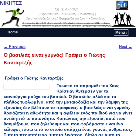
ΝΙΚΗΤΕΣ
Home
Menu ↓
Skip to primary content
Skip to secondary content
Post navigation
←
Previous
Next
→
Ο βασιλιάς είναι γυμνός! Γράφει ο Γιώτης
Κανταρτζής
Γράφει ο Γιώτης Κανταρτζής
Γνωστό το παραμύθι του Χανς
Κρίστιαν Άντερσεν για τα
καινούργια ρούχα του βασιλιά. Ο βασιλιάς αλλά και το
πλήθος τυφλωμένοι από την ματαιοδοξία και την λάμψη της
εξουσίας δεν βλέπουν το προφανές: ο βασιλιάς είναι γυμνός.
Χρειάζεται η αθωότητα και η αφέλεια ενός παιδιού για να γίνει
αντιληπτό το αυτονόητο. Κοιτώντας την εξουσία, αυτό που
θαυμάζουμε, που ζηλεύουμε και που φοβόμαστε είναι ένα
κέλυφος πίσω από το οποίο υπάρχει ένας γυμνός άνθρωπος.
Τίποτα περισσότερο, τίποτα λιγότερο. Δίπλα σε αυτό το