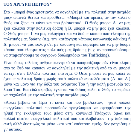
ΤΟΥ ΑΡΓΥΡΗ ΠΕΤΡΟΥ*
Στο «μπορεί ένας χριστιανός να ασχοληθεί με την πολιτική στην πατρίδα
μας» απαντώ θετικά και προσθέτω: «Μπορεί και πρέπει, αν τον καλεί ο
Θεός και ξέρει τι κάνει και που βρίσκεται»! Ο Θεός μπορεί Α. να μας
έχει καλέσει στην πολιτική δράση ή Β. μπορεί να μην μας έχει καλέσει.
Ο Θεός μπορεί Γ. να μας ευλογήσει και να δούμε κάποιο αποτέλεσμα της
πολιτικής μας δράσης (π.χ. την κατάργηση κάποιας κοινωνικής αδικίας) ή
Δ. μπορεί να μας ευλογήσει με υπομονή και καρτερία και να μην δούμε
κάποιο αποτέλεσμα στις πολιτικές μας δράσεις (π.χ. αν προσπαθούσαμε
να σταματήσουμε το σύγχρονο δουλεμπόριο του Trafficking).
Είναι όμως τελείως ανθρωποκεντρικό να αποφασίζουμε εάν είναι κλήση
από το Θεό για κάποιον να ασχοληθεί με την πολιτική από το αν μπορεί
να έχει στην Ελλάδα πολιτική επιτυχία. Ο Θεός μπορεί να μας καλεί να
έχουμε πολιτική δράση χωρίς απτά πολιτικά αποτελέσματα (Α. και Δ.)
μόνο και μόνο για την δόξα του ονόματος Του ή την καλή μαρτυρία του
λαού Του. Και εδώ ακριβώς έγκειται για όσους καλεί ο Θεός το «πρέπει
να ασχοληθεί με την πολιτική στην πατρίδα μας»!
«Αρκεί βέβαια να ξέρει τι κάνει και που βρίσκεται», γιατί πολλοί
ευαγγελικοί πολιτικοί προσπαθούν τραγελαφικά να εφαρμόσουν την
ηθική της εκκλησίας τους μέσα στην κοινωνία! Υπάρχουν όμως και
πολλοί σωστοί ευαγγελικοί πολιτικοί που καταλαβαίνουν την διάκριση
αυτή αλλά δυστυχώς τα μέσα -και κατ’ επέκταση εμείς- δεν γνωρίζουμε
γι’ αυτούς.