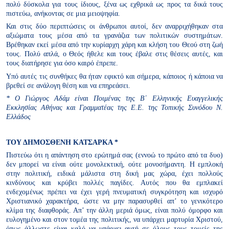
πολύ δύσκολα για τους ίδιους, ξένα ως εχθρικά ως προς τα δικά τους
πιστεύω, ανήκοντας σε μια μειοψηφία.
Και στις δύο περιπτώσεις οι άνθρωποι αυτοί, δεν αναρριχήθηκαν στα
αξιώματα τους μέσα από τα γρανάζια των πολιτικών συστημάτων.
Βρέθηκαν εκεί μέσα από την κυρίαρχη χάρη και κλήση του Θεού στη ζωή
τους. Πολύ απλά, ο Θεός ήθελε και τους έβαλε στις θέσεις αυτές, και
τους διατήρησε για όσο καιρό έπρεπε.
Υπό αυτές τις συνθήκες θα ήταν εφικτό και σήμερα, κάποιος ή κάποια να
βρεθεί σε ανάλογη θέση και να επηρεάσει.
* Ο Γιώργος Αδάμ είναι Ποιμένας της Β΄ Ελληνικής Ευαγγελικής
Εκκλησίας Αθήνας και Γραμματέας της Ε.Ε. της Τοπικής Συνόδου Ν.
Ελλάδος
ΤΟΥ ΔΗΜΟΣΘΕΝΗ ΚΑΤΣΑΡΚΑ *
Πιστεύω ότι η απάντηση στο ερώτημά σας (εννοώ το πρώτο από τα δυο)
δεν μπορεί να είναι ούτε μονολεκτική, ούτε μονοσήμαντη. Η εμπλοκή
στην πολιτική, ειδικά μάλιστα στη δική μας χώρα, έχει πολλούς
κινδύνους και κρύβει πολλές παγίδες. Αυτός που θα εμπλακεί
ενδεχομένως πρέπει να έχει γερή πνευματική συγκρότηση και ισχυρό
Χριστιανικό χαρακτήρα, ώστε να μην παρασυρθεί απ’ το γενικότερο
κλίμα της διαφθοράς. Απ’ την άλλη μεριά όμως, είναι πολύ όμορφο και
ευλογημένο και στον τομέα της πολιτικής, να υπάρχει μαρτυρία Χριστού,
όπως άλλωστε είναι καλό να υπάρχει αυτή σε όλους τους τομείς της