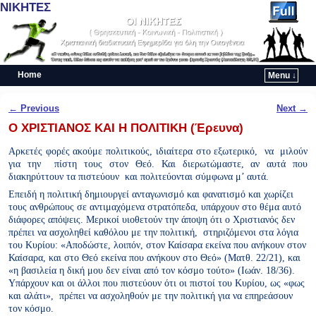
ΝΙΚΗΤΕΣ
Home
Menu ↓
Skip to primary content
Skip to secondary content
Post navigation
←
Previous
Next
→
Ο ΧΡΙΣΤΙΑΝΟΣ ΚΑΙ Η ΠΟΛΙΤΙΚΗ (Έρευνα)
Αρκετές φορές ακούμε πολιτικούς, ιδιαίτερα στο εξωτερικό, να μιλούν
για την πίστη τους στον Θεό. Και διερωτώμαστε, αν αυτά που
διακηρύττουν τα πιστεύουν και πολιτεύονται σύμφωνα μ’ αυτά.
Επειδή η πολιτική δημιουργεί ανταγωνισμό και φανατισμό και χωρίζει
τους ανθρώπους σε αντιμαχόμενα στρατόπεδα, υπάρχουν στο θέμα αυτό
διάφορες απόψεις. Μερικοί υιοθετούν την άποψη ότι ο Χριστιανός δεν
πρέπει να ασχοληθεί καθόλου με την πολιτική, στηριζόμενοι στα λόγια
του Κυρίου: «Αποδώστε, λοιπόν, στον Καίσαρα εκείνα που ανήκουν στον
Καίσαρα, και στο Θεό εκείνα που ανήκουν στο Θεό» (Ματθ. 22/21), και
«η βασιλεία η δική μου δεν είναι από τον κόσμο τούτο» (Ιωάν. 18/36).
Υπάρχουν και οι άλλοι που πιστεύουν ότι οι πιστοί του Κυρίου, ως «φως
και αλάτι», πρέπει να ασχοληθούν με την πολιτική για να επηρεάσουν
τον κόσμο.