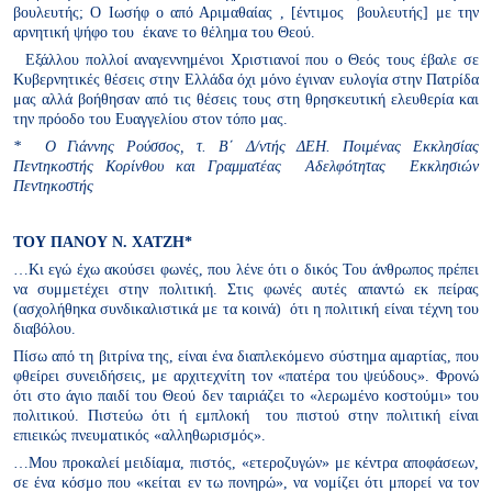
βουλευτής; Ο Ιωσήφ ο από Αριμαθαίας , [έντιμος βουλευτής] με την
αρνητική ψήφο του έκανε το θέλημα του Θεού.
Εξάλλου πολλοί αναγεννημένοι Χριστιανοί που ο Θεός τους έβαλε σε
Κυβερνητικές θέσεις στην Ελλάδα όχι μόνο έγιναν ευλογία στην Πατρίδα
μας αλλά βοήθησαν από τις θέσεις τους στη θρησκευτική ελευθερία και
την πρόοδο του Ευαγγελίου στον τόπο μας.
* Ο Γιάννης Ρούσσος, τ. Β΄ Δ/ντής ΔΕΗ. Ποιμένας Εκκλησίας
Πεντηκοστής Κορίνθου και Γραμματέας Αδελφότητας Εκκλησιών
Πεντηκοστής
ΤΟΥ ΠΑΝΟΥ Ν. ΧΑΤΖΗ*
…Κι εγώ έχω ακούσει φωνές, που λένε ότι ο δικός Του άνθρωπος πρέπει
να συμμετέχει στην πολιτική. Στις φωνές αυτές απαντώ εκ πείρας
(ασχολήθηκα συνδικαλιστικά με τα κοινά) ότι η πολιτική είναι τέχνη του
διαβόλου.
Πίσω από τη βιτρίνα της, είναι ένα διαπλεκόμενο σύστημα αμαρτίας, που
φθείρει συνειδήσεις, με αρχιτεχνίτη τον «πατέρα του ψεύδους». Φρονώ
ότι στο άγιο παιδί του Θεού δεν ταιριάζει το «λερωμένο κοστούμι» του
πολιτικού. Πιστεύω ότι ή εμπλοκή του πιστού στην πολιτική είναι
επιεικώς πνευματικός «αλληθωρισμός».
…Μου προκαλεί μειδίαμα, πιστός, «ετεροζυγών» με κέντρα αποφάσεων,
σε ένα κόσμο που «κείται εν τω πονηρώ», να νομίζει ότι μπορεί να τον