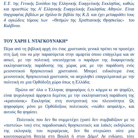
Ε.Ε. της Γενικής Συνόδου της Ελληνικής Ευαγγελικής Εκκλησίας, καθώς
και προεστώς της Α’ Ελληνικής Ευαγγελικής Εκκλησίας Αθηνών. Είναι
συγγραφέας βιβλίων με σχόλια σε βιβλία της Κ.Δ. και έχει μεταφράσει τους
4 ογκώδεις τόμους των «Θεσμών της Χριστιανικής Θρησκείας» του
Καλβίνου.
ΤΟΥ ΧΑΡΗ Ι. ΝΤΑΓΚΟΥΝΑΚΗ*
Πέρα από τη βιβλική αρχή ότι ένας χριστιανός γενικά πρέπει να προσέχει
στη ζωή του να μην παρασύρεται στην αμαρτία όποιο επάγγελμα και αν
ασκεί, με την πολιτική υπεισέρχεται ο παράγων της διαφορετικής
εκκλησιαστικής παράδοσης της χώρας μας με την παράδοση ενός
μειονοτικού θρησκευτικά χριστιανού. Μπορεί ειδικότερα ένας
μειονοτικός θρησκευτικά χριστιανός να ασχοληθεί επαγγελματικά με την
πολιτική σε μια Ορθόδοξη χώρα όπως η Ελλάδα;
Πρώτα απ’ όλα ο Έλληνας ψηφοφόρος ό,τι κόμμα κι αν ψηφίζει,
είναι ψυχολογικά άρρηκτα δεμένος με την εκκλησιαστική παράδοση της
«κρατούσας» Εκκλησίας στη συντριπτική του πλειονότητα. Ως
ψηφοφόρος μόνο με Ορθόδοξους πολιτικούς «νιώθει ασφαλής», και
αυτούς θα ψηφίσει.
Πολιτικός που δεν θα συμμετέχει (γιατί δεν συμβαδίζουν με το
«πιστεύω» του) στις παραδοσιακές θρησκευτικές και λαϊκές εκδηλώσεις
της εκλογικής του περιφέρειας, δεν θα στεριώσει ούτε μία
κουτσουρεμένη θητεία στη Βουλή ή στον Δήμο! Αν ενδώσει, τότε