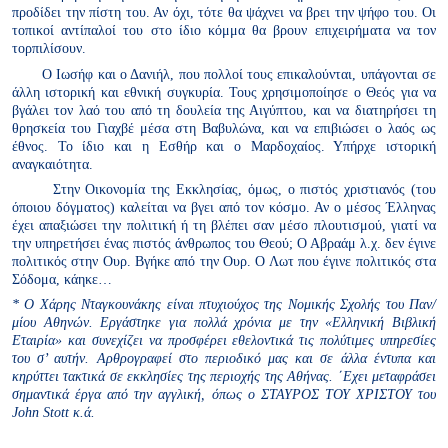
προδίδει την πίστη του. Αν όχι, τότε θα ψάχνει να βρει την ψήφο του. Οι
τοπικοί αντίπαλοί του στο ίδιο κόμμα θα βρουν επιχειρήματα να τον
τορπιλίσουν.
Ο Ιωσήφ και ο Δανιήλ, που πολλοί τους επικαλούνται, υπάγονται σε
άλλη ιστορική και εθνική συγκυρία. Τους χρησιμοποίησε ο Θεός για να
βγάλει τον λαό του από τη δουλεία της Αιγύπτου, και να διατηρήσει τη
θρησκεία του Γιαχβέ μέσα στη Βαβυλώνα, και να επιβιώσει ο λαός ως
έθνος. Το ίδιο και η Εσθήρ και ο Μαρδοχαίος. Υπήρχε ιστορική
αναγκαιότητα.
Στην Οικονομία της Εκκλησίας, όμως, ο πιστός χριστιανός (του
όποιου δόγματος) καλείται να βγει από τον κόσμο. Αν ο μέσος Έλληνας
έχει απαξιώσει την πολιτική ή τη βλέπει σαν μέσο πλουτισμού, γιατί να
την υπηρετήσει ένας πιστός άνθρωπος του Θεού; Ο Αβραάμ λ.χ. δεν έγινε
πολιτικός στην Ουρ. Βγήκε από την Ουρ. Ο Λωτ που έγινε πολιτικός στα
Σόδομα, κάηκε…
* Ο Χάρης Νταγκουνάκης είναι πτυχιούχος της Νομικής Σχολής του Παν/
μίου Αθηνών. Εργάστηκε για πολλά χρόνια με την «Ελληνική Βιβλική
Εταιρία» και συνεχίζει να προσφέρει εθελοντικά τις πολύτιμες υπηρεσίες
του σ’ αυτήν. Αρθρογραφεί στο περιοδικό μας και σε άλλα έντυπα και
κηρύττει τακτικά σε εκκλησίες της περιοχής της Αθήνας. ΄Εχει μεταφράσει
σημαντικά έργα από την αγγλική, όπως ο ΣΤΑΥΡΟΣ ΤΟΥ ΧΡΙΣΤΟΥ του
John Stott κ.ά.