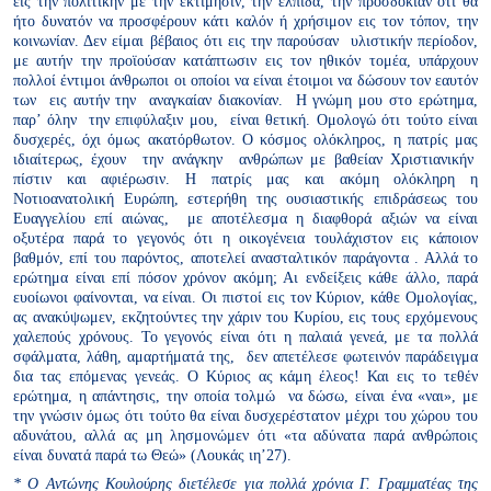
εις την πολιτικήν με την εκτίμησιν, την ελπίδα, την προσδοκίαν ότι θα
ήτο δυνατόν να προσφέρουν κάτι καλόν ή χρήσιμον εις τον τόπον, την
κοινωνίαν. Δεν είμαι βέβαιος ότι εις την παρούσαν υλιστικήν περίοδον,
με αυτήν την προϊούσαν κατάπτωσιν εις τον ηθικόν τομέα, υπάρχουν
πολλοί έντιμοι άνθρωποι οι οποίοι να είναι έτοιμοι να δώσουν τον εαυτόν
των εις αυτήν την αναγκαίαν διακονίαν. Η γνώμη μου στο ερώτημα,
παρ’ όλην την επιφύλαξιν μου, είναι θετική. Ομολογώ ότι τούτο είναι
δυσχερές, όχι όμως ακατόρθωτον. Ο κόσμος ολόκληρος, η πατρίς μας
ιδιαίτερως, έχουν την ανάγκην ανθρώπων με βαθείαν Χριστιανικήν
πίστιν και αφιέρωσιν. Η πατρίς μας και ακόμη ολόκληρη η
Νοτιοανατολική Ευρώπη, εστερήθη της ουσιαστικής επιδράσεως του
Ευαγγελίου επί αιώνας, με αποτέλεσμα η διαφθορά αξιών να είναι
οξυτέρα παρά το γεγονός ότι η οικογένεια τουλάχιστον εις κάποιον
βαθμόν, επί του παρόντος, αποτελεί ανασταλτικόν παράγοντα . Αλλά το
ερώτημα είναι επί πόσον χρόνον ακόμη; Αι ενδείξεις κάθε άλλο, παρά
ευοίωνοι φαίνονται, να είναι. Οι πιστοί εις τον Κύριον, κάθε Ομολογίας,
ας ανακύψωμεν, εκζητούντες την χάριν του Κυρίου, εις τους ερχόμενους
χαλεπούς χρόνους. Το γεγονός είναι ότι η παλαιά γενεά, με τα πολλά
σφάλματα, λάθη, αμαρτήματά της, δεν απετέλεσε φωτεινόν παράδειγμα
δια τας επόμενας γενεάς. Ο Κύριος ας κάμη έλεος! Και εις το τεθέν
ερώτημα, η απάντησις, την οποία τολμώ να δώσω, είναι ένα «ναι», με
την γνώσιν όμως ότι τούτο θα είναι δυσχερέστατον μέχρι του χώρου του
αδυνάτου, αλλά ας μη λησμονώμεν ότι «τα αδύνατα παρά ανθρώποις
είναι δυνατά παρά τω Θεώ» (Λουκάς ιη’27).
* Ο Αντώνης Κουλούρης διετέλεσε για πολλά χρόνια Γ. Γραμματέας της