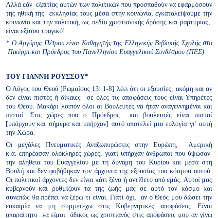
Αλλά εάν εξαιτίας αυτών των πολιτικών που προσπαθούν να εφαρμόσουν
της ηθική της εκκλησίας τους μέσα στην κοινωνία, εγκαταλείψουμε την
κοινωνία και την πολιτική, ως πεδίο χριστιανικής δράσης και μαρτυρίας,
είναι εξίσου τραγικό!
* Ο Αργύρης Πέτρου είναι Καθηγητής της Ελληνικής Βιβλικής Σχολής στο
Πικέρμι και Πρόεδρος του Πανελληνίου Ευαγγελικού Συνδέσμου (ΠΕΣ).
ΤΟΥ ΓΙΑΝΝΗ ΡΟΥΣΣΟΥ*
Ο Λόγος του Θεού [Ρωμαίους 13: 1-8] λέει ότι οι εξουσίες, ακόμη και αν
δεν είναι πιστές ή δίκαιες σε όλες τις αποφάσεις τους είναι Υπηρέτες
του Θεού. Μακάρι λοιπόν όλοι οι Βουλευτές να ήταν αναγεννημένοι και
πιστοί. Στις χώρες που ο Πρόεδρος και βουλευτές είναι πιστοί
[υπάρχουν και σήμερα και υπήρχαν] αυτό αποτελεί μια ευλογία γι’ αυτή
την Χώρα.
Οι μεγάλες Πνευματικές Αναζωπυρώσεις στην Ευρώπη, Αμερική
κ.ά. επηρέασαν ολόκληρες χώρες, γιατί υπήρχαν άνθρωποι που ύψωσαν
την αλήθεια του Ευαγγελίου με τη δύναμη του Κυρίου και μέσα στη
Βουλή και δεν φοβήθηκαν τον άρχοντα της εξουσίας του κόσμου αυτού.
Οι πολιτικοί άρχοντες δεν είναι κάτι ξένο ή αντίθετο από εμάς. Αυτοί μας
κυβερνούν και ρυθμίζουν τα της ζωής μας σε αυτό τον κόσμο και
συνεπώς θα πρέπει να ξέρω τι είναι. Γιατί όχι, αν ο Θεός μου δώσει την
ευκαιρία να μη συμμετέχω στις Κυβερνητικές αποφάσεις; Είναι
απαραίτητο να είμαι άδικος ως χριστιανός στις αποφάσεις μου αν γίνω