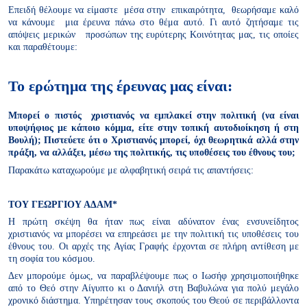
Επειδή θέλουμε να είμαστε μέσα στην επικαιρότητα, θεωρήσαμε καλό
να κάνουμε μια έρευνα πάνω στο θέμα αυτό. Γι αυτό ζητήσαμε τις
απόψεις μερικών προσώπων της ευρύτερης Κοινότητας μας, τις οποίες
και παραθέτουμε:
Το ερώτημα της έρευνας μας είναι:
Μπορεί ο πιστός χριστιανός να εμπλακεί στην πολιτική (να είναι
υποψήφιος με κάποιο κόμμα, είτε στην τοπική αυτοδιοίκηση ή στη
Βουλή); Πιστεύετε ότι ο Χριστιανός μπορεί, όχι θεωρητικά αλλά στην
πράξη, να αλλάξει, μέσω της πολιτικής, τις υποθέσεις του έθνους του;
Παρακάτω καταχωρούμε με αλφαβητική σειρά τις απαντήσεις:
ΤΟΥ ΓΕΩΡΓΙΟΥ ΑΔΑΜ*
Η πρώτη σκέψη θα ήταν πως είναι αδύνατον ένας ενσυνείδητος
χριστιανός να μπορέσει να επηρεάσει με την πολιτική τις υποθέσεις του
έθνους του. Οι αρχές της Αγίας Γραφής έρχονται σε πλήρη αντίθεση με
τη σοφία του κόσμου.
Δεν μπορούμε όμως, να παραβλέψουμε πως ο Ιωσήφ χρησιμοποιήθηκε
από το Θεό στην Αίγυπτο κι ο Δανιήλ στη Βαβυλώνα για πολύ μεγάλο
χρονικό διάστημα. Υπηρέτησαν τους σκοπούς του Θεού σε περιβάλλοντα