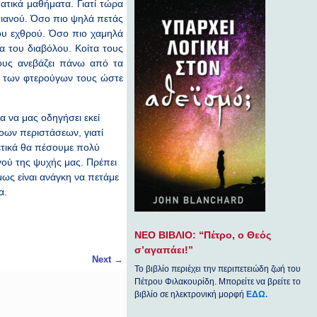
ατικά μαθήματα. Γιατί τώρα
τιανού. Όσο πιο ψηλά πετάς
του εχθρού. Όσο πιο χαμηλά
α του διαβόλου. Κοίτα τους
τους ανεβάζει πάνω από τα
η των φτερούγων τους ώστε
α να μας οδηγήσει εκεί
ξοων περιστάσεων, γιατί
ετικά θα πέσουμε πολύ
ού της ψυχής μας. Πρέπει
ως είναι ανάγκη να πετάμε
α.
ΝΕΟ ΒΙΒΛΙΟ: “Πέτρο, ο Θεός
σ’αγαπάει!”
Next
→
Το βιβλίο περιέχει την περιπετειώδη ζωή του
Πέτρου Φιλακουρίδη. Μπορείτε να βρείτε το
βιβλίο σε ηλεκτρονική μορφή
ΕΔΩ.