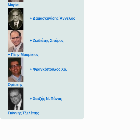
Μαρία
+ Δαμασκηνίδης΄Αγγελος
+ Ζωδιάτης Σπύρος
+ Πέην Μαυρίκιος
+ Φραγκόπουλος Χρ.
Ορέστης
+ Χατζής Ν. Πάνος
Γιάννης Τζελέπης