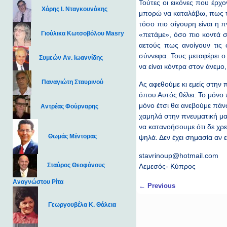
Τούτες οι εικόνες που έρχ
Χάρης Ι. Νταγκουνάκης
μπορώ να καταλάβω, πως το
τόσο πιο σίγουρη είναι η 
Γιούλικα Κωτσοβόλου Masry
«πετάμε», όσο πιο κοντά σ
αετούς πως ανοίγουν τις 
σύννεφα. Τους μεταφέρει 
Συμεών Αν. Ιωαννίδης
να είναι κόντρα στον άνεμο
Παναγιώτη Σταυρινού
Ας αφεθούμε κι εμείς στην 
όπου Αυτός θέλει. Το μόνο 
μόνο έτσι θα ανεβούμε πάν
Αντρέας Φούρναρης
χαμηλά στην πνευματική μα
να κατανοήσουμε ότι δε χρ
Θωμάς Μέντορας
ψηλά. Δεν έχει σημασία αν 
stavrinoup@hotmail.com
Σταύρος Θεοφάνους
Λεμεσός- Κύπρος
Αναγνώστου Ρίτα
Post navigation
←
Previous
Γεωργουβέλα Κ. Θάλεια