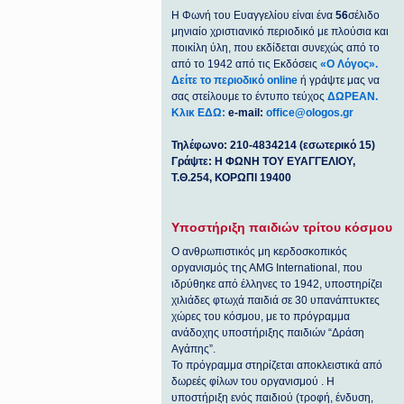
Η Φωνή του Ευαγγελίου είναι ένα
56
σέλιδο
μηνιαίο χριστιανικό περιοδικό με πλούσια και
ποικίλη ύλη, που εκδίδεται συνεχώς από το
από το 1942 από τις Εκδόσεις
«Ο Λόγος».
Δείτε το περιοδικό online
ή γράψτε μας να
σας στείλουμε το έντυπο τεύχος
ΔΩΡΕΑΝ.
Κλικ ΕΔΩ:
e-mail:
office@ologos.gr
Τηλέφωνο: 210-4834214 (εσωτερικό 15)
Γράψτε: Η ΦΩΝΗ ΤΟΥ ΕΥΑΓΓΕΛΙΟΥ,
Τ.Θ.254, ΚΟΡΩΠΙ 19400
Υποστήριξη παιδιών τρίτου κόσμου
Ο ανθρωπιστικός μη κερδοσκοπικός
οργανισμός της ΑΜG International, που
ιδρύθηκε από έλληνες το 1942, υποστηρίζει
χιλιάδες φτωχά παιδιά σε 30 υπανάπτυκτες
χώρες του κόσμου, με το πρόγραμμα
ανάδοχης υποστήριξης παιδιών “Δράση
Αγάπης”.
Το πρόγραμμα στηρίζεται αποκλειστικά από
δωρεές φίλων του οργανισμού . Η
υποστήριξη ενός παιδιού (τροφή, ένδυση,