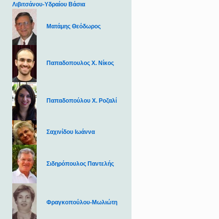
Λιβιτσάνου-Υδραίου Βάσια
Ματάμης Θεόδωρος
Παπαδοπουλος Χ. Νίκος
Παπαδοπούλου Χ. Ροζαλί
Σαχινίδου Ιωάννα
Σιδηρόπουλος Παντελής
Φραγκοπούλου-Μωλιώτη