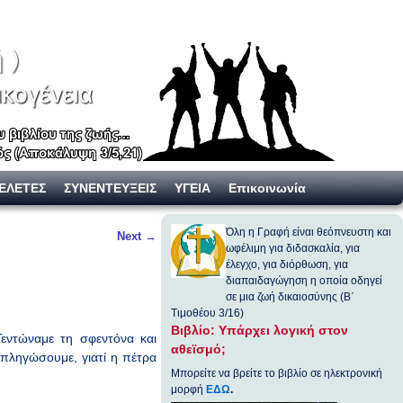
ΕΛΕΤΕΣ
ΣΥΝΕΝΤΕΥΞΕΙΣ
ΥΓΕΙΑ
Επικοινωνία
Όλη η Γραφή είναι θεόπνευστη και
Next
→
ωφέλιμη για διδασκαλία, για
έλεγχο, για διόρθωση, για
διαπαιδαγώγηση η οποία οδηγεί
σε μια ζωή δικαιοσύνης (Β΄
Τιμοθέου 3/16)
Βιβλίο: Υπάρχει λογική στον
Τεντώναμε τη σφεντόνα και
αθεϊσμό;
πληγώσουμε, γιατί η πέτρα
Μπορείτε να βρείτε το βιβλίο σε ηλεκτρονική
μορφή
ΕΔΩ
.