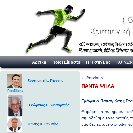
Skip to primary content
Skip to secondary content
Αρχική
Ποιοι Είμαστε
Η Πίστη μας
ΚΟΙΝΩΝ
Post navigation
←
Previous
Συντονιστής: Γιάννης
ΠΑΝΤΑ ΨΗΛΑ
Γαρδέλης
Γράφει ο Παναγιώτης Στα
Γεώργιος Σ. Κανταρτζής
Θυμάμαι, όταν ήμουν παιδ
σημαδεύαμε τους αετούς π
μας δεν έφτανε στα ύψη π
Φώτης Κ. Ρωμαίος