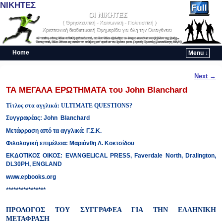
ΝΙΚΗΤΕΣ
Home
Menu ↓
Skip to primary content
Skip to secondary content
Post navigation
Next
→
ΤΑ ΜΕΓΑΛΑ ΕΡΩΤΗΜΑΤΑ του John Blanchard
Τίτλος στα αγγλικά:
ULTIMATE QUESTIONS?
Συγγραφέας:
John Blanchard
Μετάφραση από τα αγγλικά:
Γ.Σ.Κ.
Φιλολογική επιμέλεια:
Μαριάνθη Λ. Κοκτσίδου
ΕΚΔΟΤΙΚΟΣ ΟΙΚΟΣ:
EVANGELICAL PRESS, Faverdale North, Dralington,
DL30PH, ENGLAND
www.epbooks.org
****************
ΠΡΟΛΟΓΟΣ ΤΟΥ ΣΥΓΓΡΑΦΕΑ ΓΙΑ ΤΗΝ ΕΛΛΗΝΙΚΗ
ΜΕΤΑΦΡΑΣΗ