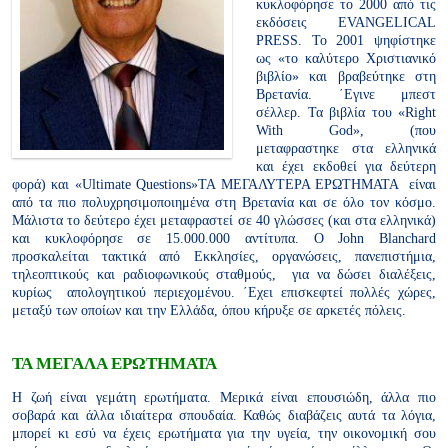
κυκλοφόρησε το 2000 από τις
εκδόσεις EVANGELICAL
PRESS. Το 2001 ψηφίστηκε
ως «το καλύτερο Χριστιανικό
βιβλίο» και βραβεύτηκε στη
Βρετανία. ΄Εγινε μπεστ
σέλλερ. Τα βιβλία του «Right
With God», (που
μεταφραστηκε στα ελληνικά
και έχει εκδοθεί για δεύτερη
φορά) και «Ultimate Questions»ΤΑ ΜΕΓΑΛΥΤΕΡΑ ΕΡΩΤΗΜΑΤΑ είναι
από τα πιο πολυχρησιμοποιημένα στη Βρετανία και σε όλο τον κόσμο.
Μάλιστα το δεύτερο έχει μεταφραστεί σε 40 γλώσσες (και στα ελληνικά)
και κυκλοφόρησε σε 15.000.000 αντίτυπα. Ο John Blanchard
προσκαλείται τακτικά από Εκκλησίες, οργανώσεις, πανεπιστήμια,
τηλεοπτικούς και ραδιοφωνικούς σταθμούς, για να δώσει διαλέξεις,
κυρίως απολογητικού περιεχομένου. ΄Εχει επισκεφτεί πολλές χώρες,
μεταξύ των οποίων και την Ελλάδα, όπου κήρυξε σε αρκετές πόλεις.
ΤΑ ΜΕΓΑΛΑ ΕΡΩΤΗΜΑΤΑ
Η ζωή είναι γεμάτη ερωτήματα. Μερικά είναι επουσιώδη, άλλα πιο
σοβαρά και άλλα ιδιαίτερα σπουδαία. Καθώς διαβάζεις αυτά τα λόγια,
μπορεί κι εσύ να έχεις ερωτήματα για την υγεία, την οικονομική σου