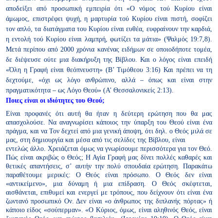
αποδείξει από προσωπική εμπειρία ότι
«Ο νόμος τού Κυρίου είναι
άμωμος, επιστρέφει ψυχή,
η μαρτυρία τού Κυρίου είναι πιστή, σοφίζει
τον απλό,
τα διατάγματα του Κυρίου είναι ευθέα, ευφραίνουν την καρδιά,
η εντολή τού Κυρίου είναι λαμπρή, φωτίζει τα μάτια» (Ψαλμός 19:7,8).
Μετά περίπου από 2000 χρόνια κανένας ειδήμων σε οποιοδήποτε
τομέα,
δε διέψευσε ούτε μια διακήρυξη της Βίβλου. Και ο λόγος είναι
επειδή
«Όλη η Γραφή είναι θεόπνευστη» (Β’ Τιμόθεου 3:16) Και πρέπει
να τη
δεχτούμε, «όχι ως λόγο ανθρώπινο, αλλά – όπως και είναι στην
πραγματικότητα – ως Λόγο Θεού» (Α’ Θεσσαλονικείς 2:13).
Ποιες είναι οι ιδιότητες του Θεού;
Είναι προφανές ότι αυτή θα ήταν η δεύτερη ερώτηση που θα μας
απασχολούσε. Να αναγνωρίσει κάποιος την ύπαρξη του Θεού είναι
ένα
πράγμα, και να Τον δεχτεί από μια γενική άποψη, ότι δηλ. ο Θεός
μιλά σε
μας, στη δημιουργία και μέσα από τις σελίδες της Βίβλου, είναι
εντελώς άλλο. Χρειάζεται όμως να γνωρίσουμε περισσότερα για τον
Θεό.
Πώς είναι ακριβώς ο Θεός;
Η Αγία Γραφή μας δίνει πολλές καθαρές και
θετικές απαντήσεις, σ’
αυτήν την πολύ σπουδαία ερώτηση. Παρακάτω
παραθέτουμε μερικές:
Ο Θεός είναι πρόσωπο. Ο Θεός δεν είναι
«αντικείμενο», μια δύναμη ή
μια επίδραση. Ο Θεός σκέφτεται,
αισθάνεται, επιθυμεί και ενεργεί με
τρόπους, που δείχνουν ότι είναι ένα
ζωντανό προσωπικό Ον. Δεν είναι
«ο άνθρωπος της διπλανής πόρτας» ή
κάποιο είδος «σούπερμαν».
«Ο Κύριος, όμως, είναι αληθινός Θεός, είναι