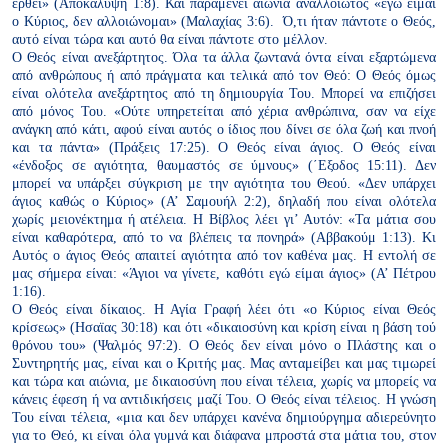
έρθει» (Αποκάλυψη
1:8). Και παραμένει αιώνια αναλλοίωτος «εγώ είμαι
ο Κύριος, δεν αλλοιώνομαι» (Μαλαχίας 3:6). Ό,τι ήταν πάντοτε ο Θεός,
αυτό
είναι τώρα και αυτό θα είναι πάντοτε στο μέλλον.
Ο Θεός είναι ανεξάρτητος. Όλα τα άλλα ζωντανά όντα είναι εξαρτώμενα
από ανθρώπους ή από πράγματα και τελικά από τον Θεό: Ο Θεός
όμως
είναι ολότελα ανεξάρτητος από τη δημιουργία Του. Μπορεί να
επιζήσει
από μόνος Του. «Ούτε υπηρετείται από χέρια ανθρώπινα, σαν
να είχε
ανάγκη από κάτι, αφού είναι αυτός ο ίδιος που δίνει σε όλα ζωή
και πνοή
και τα πάντα» (Πράξεις 17:25).
Ο Θεός είναι άγιος. Ο Θεός είναι
«ένδοξος σε αγιότητα, θαυμαστός σε ύμνους» (΄Εξοδος 15:11). Δεν
μπορεί να υπάρξει σύγκριση με την
αγιότητα του Θεού. «Δεν υπάρχει
άγιος καθώς ο Κύριος» (Α’ Σαμουήλ
2:2), δηλαδή που είναι ολότελα
χωρίς μειονέκτημα ή ατέλεια. Η Βίβλος
λέει γι’ Αυτόν: «Τα μάτια σου
είναι καθαρότερα, από το να βλέπεις τα πονηρά» (Αββακούμ 1:13). Κι
Αυτός ο άγιος Θεός απαιτεί
αγιότητα από τον καθένα μας. Η εντολή σε
μας σήμερα είναι: «Άγιοι
να γίνετε, καθότι εγώ είμαι άγιος» (Α’ Πέτρου
1:16).
Ο Θεός είναι δίκαιος. Η Αγία Γραφή λέει ότι «ο Κύριος είναι Θεός
κρίσεως» (Ησαϊας 30:18) και ότι «δικαιοσύνη και κρίση είναι η βάση τού
θρόνου του» (Ψαλμός 97:2). Ο Θεός δεν είναι μόνο ο Πλάστης
και ο
Συντηρητής μας, είναι και ο Κριτής μας. Μας ανταμείβει και μας
τιμωρεί
και τώρα και αιώνια, με δικαιοσύνη που είναι τέλεια, χωρίς να
μπορείς να
κάνεις έφεση ή να αντιδικήσεις μαζί Του.
Ο Θεός είναι τέλειος. Η γνώση
Του είναι τέλεια, «μια και δεν υπάρχει
κανένα δημιούργημα αδιερεύνητο
για το Θεό, κι είναι όλα γυμνά
και διάφανα μπροστά στα μάτια του, στον