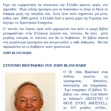
Είχα την ευχαρίστηση να επισκεφτώ την Ελλάδα αρκετές φορές στο
παρελθόν. ΄Ηταν επίσης προνόμιό μου να διακονήσω το Λόγο το Θεού σε
διάφορα μέρη της πατρίδας σας. Αυτό ήταν πολύ σημαντικό για μένα,
καθώς πριν 2000 χρόνια η Ελλάδα ήταν η πρώτη χώρα της Ευρώπης που
δέχτηκε το Χριστιανικό Ευαγγέλιο.
Γι’ αυτούς του λόγους είμαι πολύ χαρούμενος που αυτό το μικρό βιβλίο
μεταφράστηκε στην Ελληνική γλώσσα και, πιστεύω, θα γίνει μέσο
μεγάλης ευλογίας σε πολλούς που θα το διαβάσουν. Το βιβλίο απαντά
στα μεγαλύτερα ερωτήματα που αντιμετωπίζει ο κάθε άνθρωπος. Θα σας
παρακαλέσω να το διαβάσετε πολύ προσεκτικά.
JOHN BLANCHARD
ΣΥΝΤΟΜΟ ΒΙΟΓΡΑΦΙΚΟ ΤΟΥ JOHN BLANCHARD
Ο Dr John Blanchard είναι
διεθνώς γνωστός ως
ιεροκήρυκας, δάσκαλος,
απολογητής και συγγραφέας.
΄Εχει συγγράψει 25 βιβλία. Το
βιβλίο του «Does God believe
in Atheists?» (ΠΙΣΤΕΥΕΙ Ο
ΘΕΟΣ ΣΤΟΥΣ ΑΘΕΪΣΤΕΣ;),
με 655 μεγάλες σελίδες,