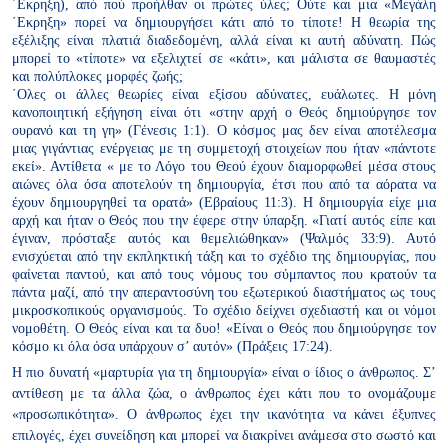
΄Εκρηξη),
από πού προήλθαν οι πρώτες ύλες; Ούτε και μια «Μεγάλη
΄Εκρηξη»
πορεί να δημιουργήσει κάτι από το τίποτε! Η θεωρία της
εξέλιξης
είναι πλατιά διαδεδομένη, αλλά είναι κι αυτή αδύνατη. Πώς
μπορεί
το «τίποτε» να εξελιχτεί σε «κάτι», και μάλιστα σε θαυμαστές
και
πολύπλοκες μορφές ζωής;
΄Ολες οι άλλες θεωρίες είναι εξίσου αδύνατες, ευάλωτες. Η μόνη
κανοποιητική εξήγηση είναι ότι «στην αρχή ο Θεός δημιούργησε τον
ουρανό και τη γη» (Γένεσις 1:1). Ο κόσμος μας δεν είναι αποτέλεσμα
μιας γιγάντιας ενέργειας με τη συμμετοχή στοιχείων που ήταν «πάντοτε
εκεί». Αντίθετα « με το Λόγο του Θεού έχουν διαμορφωθεί μέσα στους
αιώνες όλα όσα αποτελούν τη δημιουργία, έτσι που από τα αόρατα να
έχουν δημιουργηθεί τα ορατά» (Εβραίους 11:3). Η δημιουργία είχε μια
αρχή και ήταν ο Θεός που την έφερε στην ύπαρξη. «Γιατί αυτός είπε
και
έγιναν, πρόσταξε αυτός και θεμελιώθηκαν» (Ψαλμός 33:9).
Αυτό
ενισχύεται από την εκπληκτική τάξη και το σχέδιο της δημιουργίας,
που
φαίνεται παντού, και από τους νόμους του σύμπαντος που
κρατούν τα
πάντα μαζί, από την απεραντοσύνη του εξωτερικού
διαστήματος ως τους
μικροσκοπικούς οργανισμούς. Το σχέδιο δείχνει
σχεδιαστή και οι νόμοι
νομοθέτη. Ο Θεός είναι και τα δυο! «Είναι ο
Θεός που δημιούργησε τον
κόσμο κι όλα όσα υπάρχουν σ’ αυτόν»
(Πράξεις 17:24).
Η πιο δυνατή «μαρτυρία για τη δημιουργία» είναι ο ίδιος ο άνθρωπος.
Σ’
αντίθεση με τα άλλα ζώα, ο άνθρωπος έχει κάτι που το ονομάζουμε
«προσωπικότητα». Ο άνθρωπος έχει την ικανότητα να κάνει έξυπνες
επιλογές, έχει συνείδηση και μπορεί να διακρίνει ανάμεσα στο σωστό
και