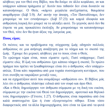
αλήθειες για τον Θεό στη Βίβλο, που θα δούμε σε άλλο κεφάλαιο, αν και
υπάρχουν κάποια πράγματα γι’ Αυτόν που πιθανόν δεν είναι δυνατόν
να
κατανοήσουμε. Ο Θεός «κάμνει μεγαλεία ανεξιχνίαστα, θαυμάσια
αναρίθμητα» (Ιώβ 5:9). Απ’ αυτήν την άποψη, «Τον Παντοδύναμο, δεν
μπορούμε να τον εννοήσουμε» (Ιώβ 37:23) και καμιά ιδιοφυία και
ανθρώπινη λογική δεν μπορεί να το αλλάξει αυτό. Το γεγονός αυτό
δεν θα
έπρεπε να μας προκαλέσει έκπληξη. Αν
μπορούσαμε να κατανοήσουμε
τον
Θεό, τότε δεν θα ήταν άξιος της
λατρείας μας.
Ποιος είμαι;
Οι πιέσεις και τα προβλήματα της σύγχρονης ζωής οδηγούν πολλούς
ανθρώπους σε μια ανήσυχη αναζήτηση για το νόημα και το σκοπό της
ζωής. ΄Εχουμε δει μερικές αλήθειες για το ποιος είναι ο Θεός.
Το ερώτημα τώρα είναι, ποιοι είμαστε εμείς; Γιατί υπάρχουμε; Γιατί
είμαστε εδώ; Η ζωή του ανθρώπου έχει κάποιο νόημα ή σκοπό; Το πρώτο
πράγμα που πρέπει να ξεκαθαρίσουμε είναι ότι ο άνθρωπος «δεν υπάρχει»
απλώς. Είναι κάτι παραπάνω από μια τυχαία συσσώρευση κυττάρων, που
έτσι συνέβη να ταιριάζουν μεταξύ τους,
και να σχηματίζουν αυτό που ονομάζουμε «ανθρώπινο ον». Η Βίβλος μάς
λέει ότι ο άνθρωπος πλάστηκε ειδικά από τον σοφό και άγιο Θεό.
«Και ο Θεός δημιούργησε τον άνθρωπο σύμφωνα με τη δική του εικόνα,
σύμφωνα με την εικόνα τού Θεού τον δημιούργησε, αρσενικό και θηλυκό
τούς δημιούργησε» (Γένεσις 1:27). Ο άνθρωπος είναι παραπάνω από ένα
καλά αναπτυγμένο ζώο ή έναν εξευγενισμένο πίθηκο. Είναι τόσο
διαφορετικός από τα άλλα δημιουργήματα, όσο είναι τα ζώα από τα φυτά