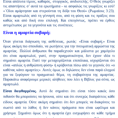
Είσαι απόλυτα τίμιος, καθαρός, στοργικός, ανιδιοτελής; Ο Θεός γνωρίζει
τις απαντήσεις σ’ αυτά τα ερωτήματα – κι ασφαλώς τις γνωρίζεις κι εσύ!
«΄Ολοι αμάρτησαν και στερούνται τη δόξα του Θεού» (Ρωμαίους 3:23).
Είσαι αμαρτωλός από τη γέννησή σου, από τη φύση και τις πράξεις σου
καθώς και από δική σου επιλογή. Και επειγόντως, πρέπει να έρθεις
αντιμέτωπος με τα γεγονότα και τις συνέπειες.
Είναι η αμαρτία σοβαρή;
Όταν γίνεται διάγνωση της ασθένειας, ρωτάς: «Είναι σοβαρή;» Είναι
όμως ακόμη πιο σπουδαίο, να ρωτήσεις για την πνευματική αρρώστια της
αμαρτίας. Πολλοί άνθρωποι θα παραδεχτούν και μάλιστα με χαμόγελο
ότι είναι αμαρτωλοί, γιατί, στην πραγματικότητα, δεν έχουν ιδέα τι
σημαίνει αμαρτία. Γιατί την μεταχειρίζονται επιπόλαια, ισχυρίζονται ότι
είναι «απλώς η ανθρώπινη φύση» ή κρύβονται πίσω από το γεγονός
ότι «ο
καθένας κάνει αμαρτίες». Αυτές όμως οι δηλώσεις δεν είναι
παρά ελιγμοί
για να ξεφύγουν το πραγματικό θέμα, τη σοβαρότητα
της αμαρτίας.
Παρακάτω αναφέρουμε μερικές αλήθειες που λέει η
Βίβλος για σένα, ως
αμαρτωλό.
Είσαι διεφθαρμένος.
Αυτό δε σημαίνει ότι είσαι τόσο κακός όσο
πιθανόν
θα μπορούσες να ήσουνα, ούτε και ότι συνεχώς διαπράττεις κάθε
είδους
αμαρτία. Ούτε ακόμη σημαίνει ότι δεν μπορείς να διακρίνεις το
σωστό
από το λάθος ή δεν κάνεις πράγματα που είναι ωφέλιμα και
χρήσιμα.
Σημαίνει όμως ότι η αμαρτία έχει εισχωρήσει σε κάθε τμήμα