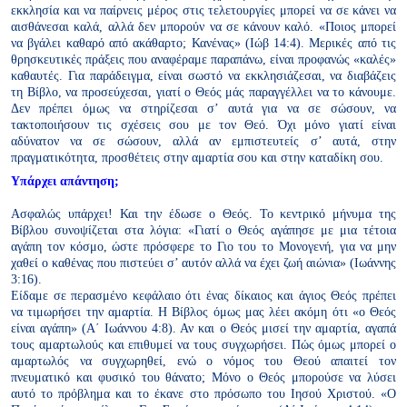
εκκλησία και να παίρνεις μέρος στις τελετουργίες μπορεί
να σε κάνει να
αισθάνεσαι καλά, αλλά δεν μπορούν να
σε κάνουν καλό. «Ποιος μπορεί
να βγάλει καθαρό από
ακάθαρτο; Κανένας» (Ιώβ 14:4).
Μερικές από τις
θρησκευτικές πράξεις που αναφέραμε
παραπάνω, είναι προφανώς «καλές»
καθαυτές. Για
παράδειγμα, είναι σωστό να εκκλησιάζεσαι, να διαβάζεις
τη Βίβλο, να προσεύχεσαι, γιατί ο Θεός μάς παραγγέλλει
να το κάνουμε.
Δεν πρέπει όμως να στηρίζεσαι σ’ αυτά για
να σε σώσουν, να
τακτοποιήσουν τις σχέσεις σου με τον
Θεό. Όχι μόνο γιατί είναι
αδύνατον να σε σώσουν, αλλά αν
εμπιστευτείς σ’ αυτά, στην
πραγματικότητα, προσθέτεις
στην αμαρτία σου και στην καταδίκη σου.
Υπάρχει απάντηση;
Ασφαλώς υπάρχει! Και την έδωσε ο Θεός. Το κεντρικό μήνυμα της
Βίβλου συνοψίζεται στα λόγια: «Γιατί ο Θεός αγάπησε με μια τέτοια
αγάπη τον κόσμο, ώστε πρόσφερε το Γιο του το Μονογενή, για να
μην
χαθεί ο καθένας που πιστεύει σ’ αυτόν αλλά να έχει ζωή αιώνια»
(Ιωάννης
3:16).
Είδαμε σε περασμένο κεφάλαιο ότι ένας δίκαιος και άγιος Θεός πρέπει
να τιμωρήσει την αμαρτία. Η Βίβλος όμως μας λέει ακόμη ότι «ο Θεός
είναι αγάπη» (Α΄ Ιωάννου 4:8). Αν και ο Θεός μισεί την αμαρτία,
αγαπά
τους αμαρτωλούς και επιθυμεί να τους συγχωρήσει. Πώς όμως
μπορεί ο
αμαρτωλός να συγχωρηθεί, ενώ ο νόμος του Θεού απαιτεί
τον
πνευματικό και φυσικό του θάνατο; Μόνο ο Θεός μπορούσε να
λύσει
αυτό το πρόβλημα και το έκανε στο πρόσωπο του Ιησού Χριστού.
«Ο