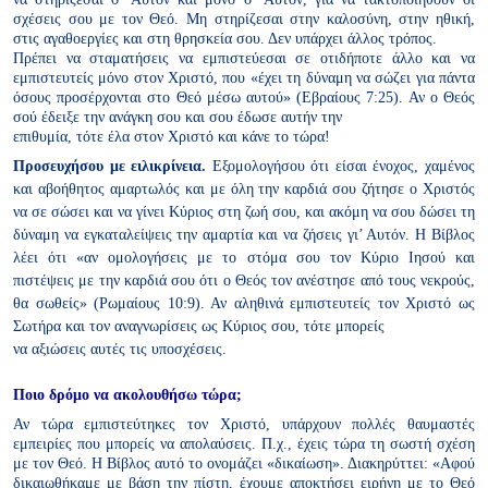
σχέσεις σου με τον Θεό. Μη στηρίζεσαι στην καλοσύνη, στην ηθική,
στις αγαθοεργίες και στη θρησκεία σου. Δεν υπάρχει άλλος τρόπος.
Πρέπει να σταματήσεις να εμπιστεύεσαι σε οτιδήποτε άλλο και να
εμπιστευτείς μόνο στον Χριστό, που «έχει τη δύναμη να σώζει για
πάντα
όσους προσέρχονται στο Θεό μέσω αυτού» (Εβραίους 7:25).
Αν ο Θεός
σού έδειξε την ανάγκη σου και σου έδωσε αυτήν την
επιθυμία, τότε έλα στον Χριστό και κάνε το τώρα!
Προσευχήσου με ειλικρίνεια.
Εξομολογήσου ότι είσαι ένοχος, χαμένος
και αβοήθητος αμαρτωλός και με όλη την καρδιά σου ζήτησε ο Χριστός
να σε σώσει και να γίνει Κύριος στη ζωή σου, και ακόμη να σου δώσει
τη
δύναμη να εγκαταλείψεις την αμαρτία και να ζήσεις γι’ Αυτόν.
Η Βίβλος
λέει ότι «αν ομολογήσεις με το στόμα σου τον Κύριο Ιησού
και
πιστέψεις με την καρδιά σου ότι ο Θεός τον ανέστησε από τους
νεκρούς,
θα σωθείς» (Ρωμαίους 10:9). Αν αληθινά εμπιστευτείς τον
Χριστό ως
Σωτήρα και τον αναγνωρίσεις ως Κύριος σου, τότε μπορείς
να αξιώσεις αυτές τις υποσχέσεις.
Ποιο δρόμο να
ακολουθήσω τώρα;
Αν τώρα εμπιστεύτηκες τον Χριστό, υπάρχουν πολλές θαυμαστές
εμπειρίες που μπορείς να απολαύσεις. Π.χ., έχεις τώρα τη σωστή σχέση
με τον Θεό. Η Βίβλος αυτό το ονομάζει «δικαίωση». Διακηρύττει:
«Aφού
δικαιωθήκαμε με βάση την πίστη, έχουμε αποκτήσει ειρήνη με
το Θεό