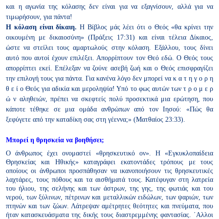
και η αγωνία της κόλασης δεν είναι για να εξαγνίσουν, αλλά
για να
τιμωρήσουν, για πάντα!
Η κόλαση είναι δίκαιη.
Η Βίβλος μάς λέει ότι ο Θεός «θα κρίνει την
οικουμένη με δικαιοσύνη» (Πράξεις 17:31) και είναι τέλεια Δίκαιος,
ώστε
να στείλει τους αμαρτωλούς στην κόλαση. Εξάλλου, τους δίνει
αυτό
που αυτοί έχουν επιλέξει. Απορρίπτουν τον Θεό εδώ. Ο Θεός τους
απορρίπτει εκεί. Επέλεξαν να ζούνε ασεβή ζωή και ο Θεός επισφραγίζει
την επιλογή τους για πάντα. Για κανένα λόγο δεν μπορεί να κ α τ η γ ο ρ η
θ ε ί
ο Θεός για αδικία και μεροληψία! Υπό το φως αυτών των
τ ρ ο μ ε ρ
ώ ν αληθειών, πρέπει να σκεφτείς πολύ προσεκτικά
μια ερώτηση, που
κάποτε τέθηκε σε μια ομάδα ανθρώπων από τον
Ιησού: «Πώς θα
ξεφύγετε από την καταδίκη σας στη γέεννα;» (Ματθαίος 23:33).
Μπορεί η θρησκεία
να βοηθήσει;
Ο άνθρωπος έχει ονομαστεί «θρησκευτικό ον». Η «Εγκυκλοπαίδεια
Θρησκείας και Ηθικής» καταγράφει εκατοντάδες τρόπους με τους
οποίους οι άνθρωποι προσπάθησαν να ικανοποιήσουν τις θρησκευτικές
λαχτάρες, τους πόθους και τα αισθήματά τους. Κατέφυγαν στη λατρεία
του ήλιου, της σελήνης και των άστρων, της γης, της φωτιάς και
του
νερού, των ξύλινων, πέτρινων και μεταλλικών ειδώλων, των
ψαριών, των
πτηνών και των ζώων. Λάτρεψαν αμέτρητες θεότητες και
πνεύματα, που
ήταν κατασκευάσματα της δικής τους διαστρεμμένης
φαντασίας. ΄Αλλοι