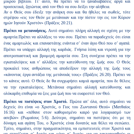
μικρού βιβλίου. Γι’ αυτό, θα πρέπει να το ξαναδιαβάσεις αργά και
προσεκτικά, ζητώντας από τον Θεό να σου δείξει την αλήθεια.
Αν ο Θεός σου έδειξε την ανάγκη σου και θα ήθελες να σωθείς, τότε
στρέψου «εις τον Θεόν με μετάνοιαν και την πίστιν την εις τον Κύριον
ημών Ιησούν Χριστόν» (Πράξεις 20:21).
Πρέπει να μετανοήσεις.
Αυτό σημαίνει πλήρη αλλαγή σε σχέση με την
αμαρτία.Πρέπει να αλλάξεις το νου σου. Πρέπει να παραδεχτείς ότι είσαι
ένας αμαρτωλός και επαναστάτης ενάντια σ’ έναν άγιο Θεό που σ’
αγαπά.
Πρέπει να υπάρχει αλλαγή της καρδιάς. Γνήσια λύπη και ντροπή για
την
αποτροπιαστική και βρομερή αμαρτία σου. Στη συνέχεια πρέπει
να την
εγκαταλείψεις και ν’ αλλάξεις την κατεύθυνση της
ζωής σου. Ο Θεός
προκαλεί τους ανθρώπους να αποδείξουν την αλλαγή της ζωής τους
«κάνοντας έργα αντάξια της μετάνοιάς τους» (Πράξεις 26:20). Πρέπει να
το κάνεις αυτό. Ο Θεός δε θα συγχωρήσει καμιά αμαρτία, που δε θέλεις
να την
εγκαταλείψεις. Μετάνοια σημαίνει αλλαγή κατεύθυνσης και
ολόκαρδη
επιθυμία να ζεις μια ζωή που να ευαρεστεί τον Θεό.
Πρέπει να πιστέψεις στον Χριστό.
Πρώτα απ’ όλα, αυτό σημαίνει να
δεχτείς ότι είναι «ο Χριστός, ο Γιος του Ζωντανού Θεού» (Ματθαίος
16:16) και «πέθανε στον καθορισμένο καιρό για λογαριασμό των
ασεβών» (Ρωμαίους 5:6). Δεύτερο, σημαίνει να πιστέψεις ότι με
τη
δύναμη και αγάπη Του, ο Χριστός είναι δυνατός και θέλει να σε
σώσει.
Τρίτο, σημαίνει, στην πραγματικότητα, να εμπιστευτείς στον Χριστό
και
να στηρίζεσαι σ’ Αυτόν και μόνο σ’ Αυτόν, για να τακτοποιηθούν οι