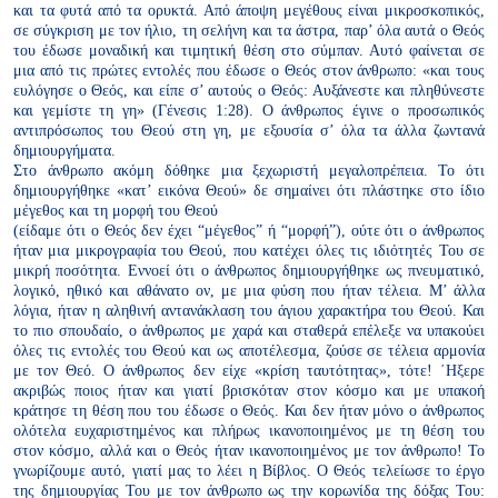
και τα φυτά από τα ορυκτά. Από άποψη μεγέθους είναι μικροσκοπικός,
σε σύγκριση με τον ήλιο, τη σελήνη και τα άστρα, παρ’ όλα αυτά ο Θεός
του έδωσε μοναδική και τιμητική θέση στο σύμπαν. Αυτό φαίνεται σε
μια από τις πρώτες εντολές που έδωσε ο Θεός στον άνθρωπο: «και τους
ευλόγησε ο Θεός, και είπε σ’ αυτούς ο Θεός: Αυξάνεστε και πληθύνεστε
και γεμίστε τη γη» (Γένεσις 1:28). Ο άνθρωπος έγινε ο προσωπικός
αντιπρόσωπος του Θεού στη γη, με εξουσία σ’ όλα τα άλλα ζωντανά
δημιουργήματα.
Στο άνθρωπο ακόμη δόθηκε μια ξεχωριστή μεγαλοπρέπεια. Το ότι
δημιουργήθηκε «κατ’ εικόνα Θεού» δε σημαίνει ότι πλάστηκε στο ίδιο
μέγεθος και τη μορφή του Θεού
(είδαμε ότι ο Θεός δεν έχει “μέγεθος” ή “μορφή”), ούτε ότι ο άνθρωπος
ήταν μια μικρογραφία του Θεού, που κατέχει όλες τις ιδιότητές Του σε
μικρή ποσότητα. Εννοεί ότι ο άνθρωπος δημιουργήθηκε ως πνευματικό,
λογικό, ηθικό και αθάνατο ον, με μια φύση που ήταν τέλεια. Μ’ άλλα
λόγια, ήταν η αληθινή αντανάκλαση του άγιου χαρακτήρα του Θεού. Και
το πιο σπουδαίο, ο άνθρωπος με χαρά και σταθερά επέλεξε να υπακούει
όλες τις εντολές του Θεού και ως αποτέλεσμα, ζούσε σε τέλεια αρμονία
με τον Θεό. Ο άνθρωπος δεν είχε «κρίση ταυτότητας», τότε! ΄Ηξερε
ακριβώς ποιος ήταν και γιατί βρισκόταν στον κόσμο και με υπακοή
κράτησε τη θέση που του έδωσε ο Θεός. Και δεν ήταν μόνο ο άνθρωπος
ολότελα ευχαριστημένος και πλήρως ικανοποιημένος με τη θέση του
στον κόσμο, αλλά και ο Θεός ήταν ικανοποιημένος με τον άνθρωπο! Το
γνωρίζουμε αυτό, γιατί μας το λέει η Βίβλος. Ο Θεός τελείωσε το έργο
της δημιουργίας Του με τον άνθρωπο ως την κορωνίδα της δόξας Του: