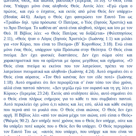
ζωντανός Θεός, και αιώνιος βασιλιάς» (Ιερεμίας 10:10).
Ο Θεός είναι
ένας. Υπάρχει μόνο ένας αληθινός Θεός. Αυτός λέει:
«Εγώ είμαι ο
πρώτος, και εγώ ο έσχατος, και εκτός από μένα Θεός δεν υπάρχει»
(Ησαϊας 44:6). Ακόμη ο Θεός έχει φανερώσει τον Εαυτό Του ως
«Τριάδα» δηλ. τρία πρόσωπα: Ο Πατέρας, ο Υιός (Ιησούς Χριστός) και
το Άγιο Πνεύμα. Το καθένα απ’ αυτά είναι αληθινό, πλήρες και ίσο με
τον
Θεό. Η Βίβλος λέει: «ο Θεός Πατέρας να δοξάζεται» (Φιλιππησίους
2:11), «Θεός ήταν ο Λόγος (Ιησούς Χριστός)» (Ιωάννης 1:1) και μιλάει
για «τον Κύριο, που είναι το Πνεύμα» (Β’ Κορινθίους 3:18). Ενώ είναι
μόνο ένας Θεός, υπάρχουν τρία Πρόσωπα στην Θεότητα.
Ο Θεός είναι
πνεύμα. Δεν έχει φυσικές διαστάσεις. Δεν έχει σώμα
ούτε και
χαρακτηριστικά που να ορίζονται με όρους μεγέθους και
σχήματος. «Ο
Θεός είναι πνεύμα κι εκείνοι που τον λατρεύουν, πρέπει να τον
λατρεύουν πνευματικά και αληθινά» (Ιωάννης 4:24). Αυτό σημαίνει
ότι ο
Θεός είναι αόρατος. «Τον Θεό κανένας δεν τον είδε ποτέ»
(Ιωάννης
1:18). Αυτό σημαίνει ότι δεν περιορίζεται σ’ έναν τόπο τον
ίδιο χρόνο,
αλλά είναι παντού πάντοτε. «Δεν γεμίζω εγώ τον ουρανό και τη γη; λέει ο
Κύριος» (Ιερεμίας 23:24). Εκτός από οτιδήποτε
άλλο, αυτό σημαίνει ότι
ο Θεός είναι πλήρως ενήμερος για το κάθε τι
που συμβαίνει παντού.
Αυτό περικλείει όχι μόνο ό,τι κάνεις και λες
εσύ, αλλά και κάθε σκέψη
που περνά από το μυαλό σου.
Ο Θεός είναι αιώνιος. Ο Θεός δεν έχει
αρχή. Η Βίβλος λέει «από τον αιώνα μέχρι τον αιώνα, εσύ είσαι ο Θεός»
(Ψαλμός 90:2). Δεν υπήρξε
ποτέ χρόνος που ο Θεός δεν υπήρχε, ούτε και
θα υπάρξει ποτέ καιρός
που ο Θεός δεν θα υπάρχει. Ο Θεός περιγράφει
τον Εαυτό Του ως
«αυτός που υπάρχει, που υπήρχε και που είναι να