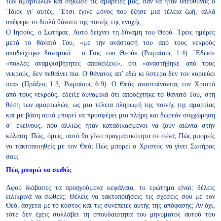
των αμαρτωλών και σήκωσε τις αμαρτίες μας, σαν να ήταν
υπεύθυνος ο
΄Ιδιος γι’ αυτές. ΄Ετσι έγινε μόνος που έζησε μια τέλεια
ζωή, αλλά
υπέφερε το διπλό θάνατο της ποινής της ενοχής.
Ο Ιησούς, ο Σωτήρας. Αυτό δείχνει τη δύναμη του Θεού. Τρεις
ημέρες
μετά το θάνατό Του, «με την ανάστασή του από τους νεκρούς
αποδείχτηκε δυναμικά… ο Γιος του Θεού» (Ρωμαίους 1:4). ΄Εδωσε
«πολλές αναμφισβήτητες αποδείξεις», ότι «αναστήθηκε από τους
νεκρούς, δεν πεθαίνει πια. Ο θάνατος απ’ εδώ κι ύστερα δεν τον
κυριεύει
πια» (Πράξεις 1:3, Ρωμαίους 6:9). Ο Θεός ανασταίνοντας τον
Χριστό
από τους νεκρούς, έδειξε δυναμικά ότι αποδέχτηκε το θάνατό
Του, στη
θέση των αμαρτωλών, ως μια τέλεια πληρωμή της ποινής
της αμαρτίας
και με βάση αυτό μπορεί να προσφέρει μια πλήρη και
δωρεάν συγχώρηση
σ’ εκείνους, που αλλιώς ήταν καταδικασμένοι να
ζουν αιώνια στην
κόλαση.
Πώς, όμως, αυτό θα
γίνει πραγματικότητα σε
σένα; Πώς μπορείς
να
τακτοποιηθείς με τον Θεό;
Πώς μπορεί ο Χριστός να
γίνει Σωτήρας
σου;
Πώς μπορώ να σωθώ;
Αφού διάβασες τα προηγούμενα κεφάλαια, το ερώτημα είναι: θέλεις
ειλικρινά να σωθείς; Θέλεις να τακτοποιήσεις τις σχέσεις σου με τον
Θεό, άσχετα με το κόστος και τις συνέπειες αυτής της απόφασης; Αν
όχι,
τότε δεν έχεις συλλάβει τη σπουδαιότητα του μηνύματος αυτού
του