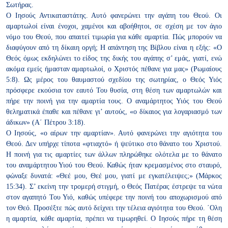
Σωτήρας.
Ο Ιησούς Αντικαταστάτης. Αυτό φανερώνει την αγάπη του Θεού. Οι
αμαρτωλοί είναι ένοχοι, χαμένοι και αβοήθητοι, σε σχέση με τον άγιο
νόμο του Θεού, που απαιτεί τιμωρία για κάθε αμαρτία. Πώς μπορούν
να
διαφύγουν από τη δίκαιη οργή; Η απάντηση της Βίβλου είναι η
εξής: «Ο
Θεός όμως εκδηλώνει το είδος της δικής του αγάπης σ’ εμάς,
γιατί, ενώ
ακόμα εμείς ήμασταν αμαρτωλοί, ο Χριστός πέθανε για μας»
(Ρωμαίους
5:8). Ως μέρος του θαυμαστού σχεδίου της σωτηρίας, ο
Θεός Υιός
πρόσφερε εκούσια τον εαυτό Του θυσία, στη θέση των
αμαρτωλών και
πήρε την ποινή για την αμαρτία τους. Ο αναμάρτητος
Υιός του Θεού
θεληματικά έπαθε και πέθανε γι’ αυτούς, «ο δίκαιος για
λογαριασμό των
άδικων» (Α΄ Πέτρου 3:18).
Ο Ιησούς, «ο αίρων την αμαρτίαν». Αυτό φανερώνει την αγιότητα
του
Θεού. Δεν υπήρχε τίποτα «φτιαχτό» ή ψεύτικο στο θάνατο του
Χριστού.
Η ποινή για τις αμαρτίες των άλλων πληρώθηκε ολότελα με το θάνατο
του αναμάρτητου Υιού του Θεού. Καθώς ήταν κρεμασμένος στο σταυρό,
φώναξε δυνατά: «Θεέ μου, Θεέ μου, γιατί με εγκατέλειψες;» (Μάρκος
15:34). Σ’ εκείνη την τρομερή στιγμή, ο Θεός Πατέρας έστρεψε τα νώτα
στον αγαπητό Του Υιό, καθώς υπέφερε την ποινή του αποχωρισμού
από
τον Θεό. Προσέξτε πώς αυτό δείχνει την τέλεια αγιότητα του Θεού.
΄Ολη
η αμαρτία, κάθε αμαρτία, πρέπει να τιμωρηθεί. Ο Ιησούς πήρε
τη θέση