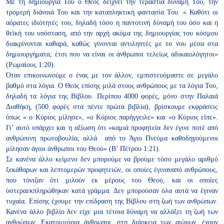
Με τη δημιουργία Του ο Θεός δείχνει την τεράστια δύναμή Του, την
τρομερή διάνοιά Του και την καταπληκτική φαντασία Του. « Καθότι οι
αόρατες ιδιότητές του, δηλαδή τόσο η παντοτινή δύναμή του όσο και η
θεϊκή του υπόσταση, από την αρχή ακόμα της δημιουργίας του κόσμου
διακρίνονται καθαρά, καθώς γίνονται αντιληπτές με το νου μέσα στα
δημιουργήματα, έτσι που να είναι οι άνθρωποι τελείως αδικαιολόγητοι»
(Ρωμαίους 1:20).
Όταν επικοινωνούμε ο ένας με τον άλλον, εμπιστευόμαστε σε μεγάλο
βαθμό στα λόγια. Ο Θεός επίσης μιλά στους ανθρώπους με τα λόγια
Του,
δηλαδή τα λόγια της Βίβλου. Περίπου 4000 φορές, μόνο στην
Παλαιά
Διαθήκη, (500 φορές στα πέντε πρώτα βιβλία), βρίσκουμε
εκφράσεις
όπως « ο Κύριος μίλησε», «ο Κύριος παρήγγειλε» και
«ο Κύριος είπε».
Γι’ αυτό υπάρχει και η αξίωση ότι «καμιά
προφητεία δεν έγινε ποτέ από
ανθρώπινη πρωτοβουλία,
αλλά από το Άγιο Πνεύμα καθοδηγούμενοι
μίλησαν άγιοι
άνθρωποι του Θεού» (Β’ Πέτρου 1:21).
Σε κανένα άλλο κείμενο δεν μπορούμε να
βρούμε τόσο μεγάλο αριθμό
ξεκάθαρων και λεπτομερών προφητειών, οι οποίες έγιναναπό ανθρώπους,
που τόνιζαν ότι μιλούν εκ μέρους του Θεού, και οι οποίες
ύστεραεκπληρώθηκαν κατά γράμμα. Δεν μπορούσαν όλα αυτά να έγιναν
τυχαία. Επίσης έχουμε την επίδραση της
Βίβλου στη ζωή των ανθρώπων.
Κανένα άλλο βιβλίο δεν είχε μια τέτοια
δύναμη να αλλάξει τη ζωή των
ανθρώπων. Εκατομμύρια άνθρωποι,
στη διάρκεια των αιώνων, έχουν