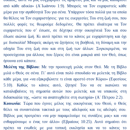
από κάθε αδικία» (Α΄Ιωάννου 1:9). Μπορείς να Τον ευχαριστείς κάθε
μέρα για την αγαθότητά Του για σένα. Υπάρχουν τόσα πολλά για τα οποία
θα θέλεις να Τον ευχαριστήσεις: για τις ευεργεσίες Του στη ζωή σου,
που
πολλές φορές τις θεωρούμε δεδομένες. Θα πρέπει ιδιαίτερα να
Τον
ευχαριστείς που σ’ έσωσε, σε δέχτηκε στην οικογένειά Του και σου
έδωσε αιώνια ζωή. Κι αυτό πρέπει να το κάνεις με ευχαρίστηση και όχι
με δυσκολία! Μπορείς ακόμη να ζητήσεις τη βοήθειά, τη δύναμη και
την
οδηγία Του στη ζωή σου και στη ζωή των άλλων. Συγκεκριμένα,
να
προσεύχεσαι για άλλους που ξέρεις ότι είναι μακριά από τον Θεό,
όπως
ήσουνα εσύ κάποτε.
Μελέτη της Βίβλου:
Με την προσευχή μιλάς στον Θεό. Με τη Βίβλο
μιλά ο Θεός σε σένα. Γι’ αυτό είναι πολύ σπουδαίο να μελετάς τη
Βίβλο
κάθε μέρα, για «να εξακριβώνετε τι είναι αρεστό στον Κύριο»
(Εφεσίους
5:10). Καθώς το κάνεις αυτό, ζήτησέ Του να σε ικανώνει
να
καταλαβαίνεις τη σημασία αυτών που μελετάς και να υπακούς στη
διδασκαλία της, «ώστε να αναπτυχθείτε στη σωτηρία» (Α΄ Πέτρου
2:2).
Κοινωνία:
Τώρα που έγινες μέλος της οικογένειας του Θεού, ο Θεός
θέλει να συναντιέσαι τακτικά με τους αδελφούς και τις αδελφές σου.
Βίβλος μας προτρέπει «να μην παραμελούμε τις συνάξεις μας» και
«να
ενθαρρύνουμε ο ένας τον άλλο» (Εβραίους 10:25). Αυτό σημαίνει
ότι
πρέπει να ενωθείς με μια τοπική εκκλησία και να το κάνεις το