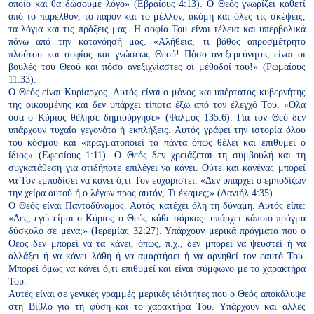
οποίο και θα δώσουμε
λόγο» (Εβραίους 4:13). Ο Θεός γνωρίζει καθετί
από το παρελθόν,
το παρόν και το μέλλον, ακόμη και όλες τις σκέψεις,
τα λόγια και τις
πράξεις μας. Η σοφία Του είναι τέλεια και υπερβολικά
πάνω από την
κατανόησή μας. «Αλήθεια, τι βάθος απροσμέτρητο
πλούτου και σοφίας
και γνώσεως Θεού! Πόσο ανεξερεύνητες είναι οι
βουλές του Θεού και
πόσο ανεξιχνίαστες οι μέθοδοί του!» (Ρωμαίους
11:33).
Ο Θεός είναι Κυρίαρχος. Αυτός είναι ο μόνος και υπέρτατος κυβερνήτης
της οικουμένης και δεν υπάρχει τίποτα έξω από τον έλεγχό Του.
«Όλα
όσα ο Κύριος θέλησε δημιούργησε» (Ψαλμός 135:6). Για τον
Θεό δεν
υπάρχουν τυχαία γεγονότα ή εκπλήξεις. Αυτός γράφει την
ιστορία όλου
του κόσμου και «πραγματοποιεί τα πάντα όπως θέλει και
επιθυμεί ο
ίδιος» (Εφεσίους 1:11). Ο Θεός δεν χρειάζεται τη συμβουλή
και τη
συγκατάθεση για οτιδήποτε επιλέγει να κάνει. Ούτε και κανένας
μπορεί
να Τον εμποδίσει να κάνει ό,τι Τον ευχαριστεί. «Δεν υπάρχει ο
εμποδίζων
την χείρα αυτού ή ο λέγων προς αυτόν, Τι έκαμες;» (Δανιήλ
4:35).
Ο Θεός είναι Παντοδύναμος. Αυτός κατέχει όλη τη δύναμη. Αυτός
είπε:
«Δες, εγώ είμαι ο Κύριος ο Θεός κάθε σάρκας· υπάρχει κάποιο πράγμα
δύσκολο σε μένα;» (Ιερεμίας 32:27). Υπάρχουν μερικά πράγματα που
ο
Θεός δεν μπορεί να τα κάνει, όπως, π.χ., δεν μπορεί να ψευστεί ή
να
αλλάξει ή να κάνει λάθη ή να αμαρτήσει ή να αρνηθεί τον εαυτό
Του.
Μπορεί όμως να κάνει ό,τι επιθυμεί και είναι σύμφωνο με το
χαρακτήρα
Του.
Αυτές είναι σε γενικές γραμμές μερικές ιδιότητες που ο Θεός αποκάλυψε
στη Βίβλο για τη φύση και το χαρακτήρα Του. Υπάρχουν και άλλες