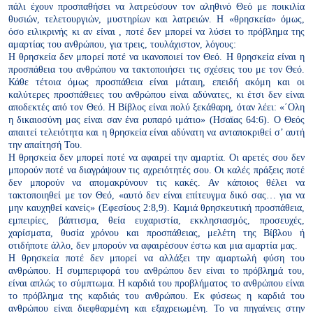
πάλι έχουν προσπαθήσει να λατρεύσουν τον
αληθινό Θεό με ποικιλία
θυσιών, τελετουργιών, μυστηρίων και
λατρειών. Η «θρησκεία» όμως,
όσο ειλικρινής κι αν είναι , ποτέ δεν
μπορεί να λύσει το πρόβλημα της
αμαρτίας του ανθρώπου, για τρεις,
τουλάχιστον, λόγους:
Η θρησκεία δεν μπορεί ποτέ να ικανοποιεί τον Θεό. Η θρησκεία είναι η
προσπάθεια του ανθρώπου να τακτοποιήσει τις σχέσεις του με τον
Θεό.
Κάθε τέτοια όμως προσπάθεια είναι μάταιη, επειδή ακόμη και
οι
καλύτερες προσπάθειες του ανθρώπου είναι αδύνατες, κι έτσι δεν
είναι
αποδεκτές από τον Θεό. Η Βίβλος είναι πολύ ξεκάθαρη, όταν
λέει: «΄Ολη
η δικαιοσύνη μας είναι σαν ένα ρυπαρό ιμάτιο» (Ησαϊας
64:6). Ο Θεός
απαιτεί τελειότητα και η θρησκεία είναι αδύνατη να
ανταποκριθεί σ’ αυτή
την απαίτησή Του.
Η θρησκεία δεν μπορεί ποτέ να αφαιρεί την αμαρτία. Οι αρετές σου δεν
μπορούν ποτέ να διαγράψουν τις αχρειότητές σου. Οι καλές πράξεις
ποτέ
δεν μπορούν να απομακρύνουν τις κακές. Αν κάποιος θέλει
να
τακτοποιηθεί με τον Θεό, «αυτό δεν είναι επίτευγμα δικό σας…
για να
μην καυχηθεί κανείς» (Εφεσίους 2:8,9). Καμιά θρησκευτική
προσπάθεια,
εμπειρίες, βάπτισμα, θεία ευχαριστία, εκκλησιασμός,
προσευχές,
χαρίσματα, θυσία χρόνου και προσπάθειας, μελέτη της
Βίβλου ή
οτιδήποτε άλλο, δεν μπορούν να αφαιρέσουν έστω και μια
αμαρτία μας.
Η θρησκεία ποτέ δεν μπορεί να αλλάξει την αμαρτωλή φύση
του
ανθρώπου. Η συμπεριφορά του ανθρώπου δεν είναι το
πρόβλημά του,
είναι απλώς το σύμπτωμα. Η καρδιά του
προβλήματος το ανθρώπου είναι
το πρόβλημα της καρδιάς
του ανθρώπου. Εκ φύσεως η καρδιά του
ανθρώπου είναι
διεφθαρμένη και εξαχρειωμένη. Το να πηγαίνεις στην