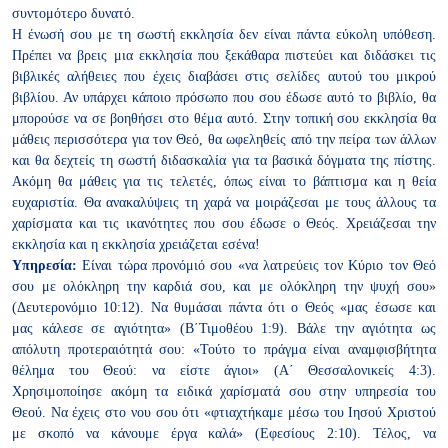
συντομότερο δυνατό.
Η ένωσή σου με τη σωστή εκκλησία δεν είναι πάντα εύκολη υπόθεση.
Πρέπει να βρεις μια εκκλησία που ξεκάθαρα πιστεύει και διδάσκει τις
βιβλικές αλήθειες που έχεις διαβάσει στις σελίδες αυτού του μικρού
βιβλίου. Αν υπάρχει κάποιο πρόσωπο που σου έδωσε αυτό το βιβλίο,
θα
μπορούσε να σε βοηθήσει στο θέμα αυτό. Στην τοπική σου εκκλησία
θα
μάθεις περισσότερα για τον Θεό, θα ωφεληθείς από την πείρα των
άλλων
και θα δεχτείς τη σωστή διδασκαλία για τα βασικά δόγματα
της πίστης.
Ακόμη θα μάθεις για τις τελετές, όπως είναι το βάπτισμα
και η θεία
ευχαριστία. Θα ανακαλύψεις τη χαρά να μοιράζεσαι με
τους άλλους τα
χαρίσματα και τις ικανότητες που σου έδωσε ο Θεός.
Χρειάζεσαι την
εκκλησία και η εκκλησία χρειάζεται εσένα!
Υπηρεσία:
Είναι τώρα προνόμιό σου «να λατρεύεις τον Κύριο τον Θεό
σου με ολόκληρη την καρδιά σου, και με ολόκληρη την ψυχή σου»
(Δευτερονόμιο
10:12). Να θυμάσαι πάντα ότι ο Θεός
«μας έσωσε και
μας κάλεσε σε αγιότητα» (Β΄Τιμοθέου 1:9). Βάλε
την αγιότητα ως
απόλυτη προτεραιότητά σου: «Τούτο το πράγμα είναι
αναμφισβήτητα
θέλημα του Θεού: να είστε άγιοι» (Α΄ Θεσσαλονικείς
4:3).
Χρησιμοποίησε ακόμη τα ειδικά χαρίσματά σου στην υπηρεσία
του
Θεού. Να έχεις στο νου σου ότι «φτιαχτήκαμε μέσω του Ιησού
Χριστού
με σκοπό να κάνουμε έργα καλά» (Εφεσίους 2:10). Τέλος, να