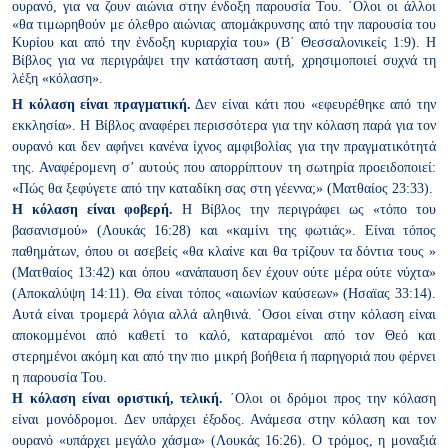
ουρανό, για να ζουν αιώνια στην ένδοξη παρουσία Του. ΄Ολοι οι άλλοι
«θα τιμωρηθούν με όλεθρο αιώνιας απομάκρυνσης από την παρουσία
του
Κυρίου και από την ένδοξη κυριαρχία του» (Β΄ Θεσσαλονικείς
1:9). Η
Βίβλος για να περιγράψει την κατάσταση αυτή, χρησιμοποιεί
συχνά τη
λέξη «κόλαση».
Η κόλαση είναι πραγματική.
Δεν είναι κάτι που «εφευρέθηκε από την
εκκλησία». Η Βίβλος αναφέρει περισσότερα για την κόλαση παρά
για τον
ουρανό και δεν αφήνει κανένα ίχνος αμφιβολίας για την
πραγματικότητά
της. Αναφέρομενη σ’ αυτούς που απορρίπτουν τη
σωτηρία προειδοποιεί:
«Πώς θα ξεφύγετε από την καταδίκη σας στη
γέεννα;» (Ματθαίος 23:33).
Η κόλαση είναι φοβερή.
Η Βίβλος την περιγράφει ως «τόπο του
βασανισμού» (Λουκάς 16:28) και «καμίνι της φωτιάς». Είναι τόπος
παθημάτων, όπου οι ασεβείς «θα κλαίνε και θα τρίζουν τα δόντια
τους »
(Ματθαίος 13:42) και όπου «ανάπαυση δεν έχουν ούτε μέρα
ούτε νύχτα»
(Αποκαλύψη 14:11). Θα είναι τόπος «αιωνίων καύσεων»
(Ησαϊας 33:14).
Αυτά είναι τρομερά λόγια αλλά αληθινά. ΄Οσοι είναι στην κόλαση
είναι
αποκομμένοι από καθετί το καλό, καταραμένοι από τον Θεό και
στερημένοι ακόμη και από την πιο μικρή βοήθεια ή παρηγοριά που
φέρνει
η παρουσία Του.
Η κόλαση είναι οριστική, τελική.
΄Ολοι οι δρόμοι προς την κόλαση
είναι μονόδρομοι. Δεν υπάρχει έξοδος. Ανάμεσα στην κόλαση και
τον
ουρανό «υπάρχει μεγάλο χάσμα» (Λουκάς 16:26). Ο τρόμος, η
μοναξιά