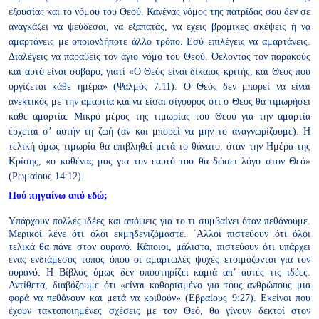
εξουσίας και το νόμου του Θεού. Κανένας νόμος της πατρίδας σου δεν
σε
αναγκάζει να ψεύδεσαι, να εξαπατάς, να έχεις βρόμικες σκέψεις
ή να
αμαρτάνεις με οποιονδήποτε άλλο τρόπο. Εσύ επιλέγεις να
αμαρτάνεις.
Διαλέγεις να παραβείς τον άγιο νόμο του Θεού. Θέλοντας
τον παρακούς
και αυτό είναι σοβαρό, γιατί
«Ο Θεός είναι δίκαιος κριτής, και Θεός που
οργίζεται κάθε ημέρα» (Ψαλμός 7:11). Ο Θεός δεν μπορεί να είναι
ανεκτικός με την
αμαρτία και να είσαι σίγουρος ότι ο Θεός θα τιμωρήσει
κάθε αμαρτία.
Μικρό μέρος της τιμωρίας του Θεού για την αμαρτία
έρχεται σ’ αυτήν τη
ζωή (αν και μπορεί να μην το αναγνωρίζουμε). Η
τελική όμως τιμωρία
θα επιβληθεί μετά το θάνατο, όταν την Ημέρα της
Κρίσης, «ο καθένας
μας για τον εαυτό του θα δώσει λόγο στον Θεό»
(Ρωμαίους 14:12).
Πού πηγαίνω από εδώ;
Υπάρχουν πολλές ιδέες και απόψεις για το τι συμβαίνει όταν πεθάνουμε.
Μερικοί λένε ότι όλοι εκμηδενιζόμαστε. ΄Αλλοι πιστεύουν ότι όλοι
τελικά θα πάνε στον ουρανό. Κάποιοι, μάλιστα, πιστεύουν ότι υπάρχει
ένας ενδιάμεσος τόπος όπου οι αμαρτωλές ψυχές ετοιμάζονται για τον
ουρανό. Η Βίβλος όμως δεν υποστηρίζει καμιά απ’ αυτές τις ιδέες.
Αντίθετα, διαβάζουμε ότι «είναι καθορισμένο για τους ανθρώπους μια
φορά να πεθάνουν και μετά να κριθούν» (Εβραίους 9:27). Εκείνοι
που
έχουν τακτοποιημένες σχέσεις με τον Θεό, θα γίνουν δεκτοί στον