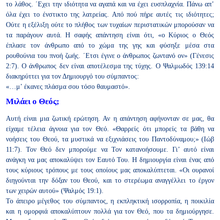
το λάθος. ΄Εχει την ιδιότητα να αγαπά και να έχει ευσπλαχνία.
Πάνω απ’
όλα έχει το ένστικτο της λατρείας. Από πού πήρε αυτές τις
ιδιότητες;
Ούτε η εξέλιξη ούτε το πλήθος των τυχαίων περιστατικών
μπορούσαν να
τα παράγουν αυτά. Η σαφής απάντηση είναι ότι, «ο Κύριος
ο Θεός
έπλασε τον άνθρωπο από το χώμα της γης και φύσηξε μέσα στα
ρουθούνια του πνοή ζωής. ΄Ετσι έγινε ο άνθρωπος
ζωντανό ον» (Γένεσις
2:7). Ο άνθρωπος
δεν είναι αποτέλεσμα της τύχης. Ο
Ψαλμωδός 139:14
διακηρύττει για
τον Δημιουργό του σύμπαντος:
«…μ’ έκανες πλάσμα σου
τόσο θαυμαστό».
Μιλάει ο Θεός;
Αυτή είναι μια ζωτική ερώτηση. Αν η απάντηση αφήνονταν σε μας, θα
είχαμε τέλεια άγνοια για τον Θεό. «Θαρρείς ότι μπορείς τα βάθη να
νοήσεις του Θεού, τα μυστικά να εξιχνιάσεις του Παντοδύναμου;»
(Ιώβ
11:7). Τον Θεό δεν μπορούμε να Τον κατανοήσουμε. Γι’ αυτό
είναι
ανάγκη να μας αποκαλύψει τον Εαυτό Του.
Η δημιουργία είναι ένας από
τους κύριους τρόπους με τους οποίους
μας αποκαλύπτεται. «Οι ουρανοί
διηγούνται την δόξαν του Θεού, και
το στερέωμα αναγγέλλει το έργον
των χειρών αυτού» (Ψαλμός 19:1).
Το άπειρο μέγεθος του σύμπαντος, η εκπληκτική ισορροπία, η ποικιλία
και η ομορφιά αποκαλύπτουν πολλά για τον Θεό, που τα δημιούργησε.