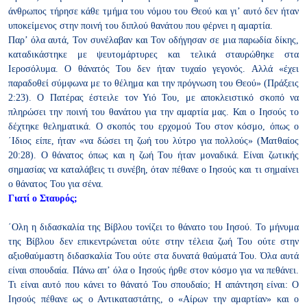
άνθρωπος τήρησε κάθε τμήμα του νόμου του Θεού και γι’ αυτό δεν ήταν
υποκείμενος στην ποινή του διπλού θανάτου που φέρνει η αμαρτία.
Παρ’ όλα αυτά, Τον συνέλαβαν και Τον οδήγησαν σε μια παρωδία
δίκης,
καταδικάστηκε με ψευτομάρτυρες και τελικά σταυρώθηκε στα
Ιεροσόλυμα. Ο θάνατός Του δεν ήταν τυχαίο γεγονός. Αλλά «έχει
παραδοθεί σύμφωνα με το θέλημα και την πρόγνωση του Θεού»
(Πράξεις
2:23). Ο Πατέρας έστειλε τον Υιό Του, με αποκλειστικό
σκοπό να
πληρώσει την ποινή του θανάτου για την αμαρτία μας. Και
ο Ιησούς το
δέχτηκε θεληματικά. Ο σκοπός του ερχομού Του στον
κόσμο, όπως ο
΄Ιδιος είπε, ήταν «να δώσει τη ζωή του λύτρο για
πολλούς» (Ματθαίος
20:28). Ο θάνατος όπως και η ζωή Του ήταν
μοναδικά.
Είναι ζωτικής
σημασίας να καταλάβεις τι συνέβη, όταν πέθανε ο Ιησούς
και τι σημαίνει
ο θάνατος Του για σένα.
Γιατί ο Σταυρός;
΄Ολη η διδασκαλία της Βίβλου τονίζει το θάνατο του Ιησού. Το μήνυμα
της Βίβλου δεν επικεντρώνεται ούτε στην τέλεια ζωή Του ούτε στην
αξιοθαύμαστη διδασκαλία Του ούτε στα δυνατά θαύματά Του. Όλα
αυτά
είναι σπουδαία. Πάνω απ’ όλα ο Ιησούς ήρθε στον κόσμο για να
πεθάνει.
Τι είναι αυτό που κάνει το θάνατό Του σπουδαίο; Η απάντηση
είναι: Ο
Ιησούς πέθανε ως ο Αντικαταστάτης, ο «Αίρων την αμαρτίαν»
και ο