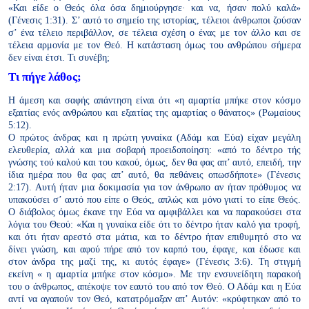
«Και είδε ο Θεός όλα όσα δημιούργησε· και να, ήσαν πολύ καλά»
(Γένεσις 1:31). Σ’ αυτό το σημείο της ιστορίας, τέλειοι άνθρωποι ζούσαν
σ’ ένα τέλειο περιβάλλον, σε τέλεια σχέση ο ένας με τον άλλο και σε
τέλεια αρμονία με τον Θεό. Η κατάσταση όμως του ανθρώπου σήμερα
δεν είναι έτσι. Τι συνέβη;
Τι πήγε λάθος;
Η άμεση και σαφής απάντηση είναι ότι «η αμαρτία μπήκε στον κόσμο
εξαιτίας ενός ανθρώπου και εξαιτίας της αμαρτίας ο θάνατος» (Ρωμαίους
5:12).
Ο πρώτος άνδρας και η πρώτη γυναίκα (Αδάμ και Εύα) είχαν μεγάλη
ελευθερία, αλλά και μια σοβαρή προειδοποίηση: «από το δέντρο τής
γνώσης τού καλού και του κακού, όμως, δεν θα φας απ’ αυτό, επειδή, την
ίδια ημέρα που θα φας απ’ αυτό, θα πεθάνεις οπωσδήποτε» (Γένεσις
2:17). Αυτή ήταν μια δοκιμασία για τον άνθρωπο αν ήταν πρόθυμος να
υπακούσει σ’ αυτό που είπε ο Θεός, απλώς και μόνο γιατί το είπε Θεός.
Ο διάβολος όμως έκανε την Εύα να αμφιβάλλει και να παρακούσει στα
λόγια του Θεού: «Και η γυναίκα είδε ότι το δέντρο ήταν καλό για τροφή,
και ότι ήταν αρεστό στα μάτια, και το δέντρο ήταν επιθυμητό στο να
δίνει γνώση, και αφού πήρε από τον καρπό του, έφαγε, και έδωσε και
στον άνδρα της μαζί της, κι αυτός έφαγε» (Γένεσις 3:6). Τη στιγμή
εκείνη « η αμαρτία μπήκε στον κόσμο». Με την ενσυνείδητη παρακοή
του ο άνθρωπος, απέκοψε τον εαυτό του από τον Θεό. Ο Αδάμ και η Εύα
αντί να αγαπούν τον Θεό, κατατρόμαξαν απ’ Αυτόν: «κρύφτηκαν από το