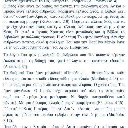
Πατέρας έχει στείλει το Γιο, Σωτήρα του κόσμου» (Α΄ Ιωάννου
4:14).
Ο Θεός Υιός έγινε άνθρωπος, παίρνοντας την ανθρώπινη φύση. Αν και
ο
Ιησούς έγινε τέλειος άνθρωπος, παρέμεινε τέλειος Θεός. Η Βίβλος
λέει
ότι «σ’ αυτόν (τον Χριστό) κατοικεί ολόκληρο το πλήρωμα της
θεότητας
σε σωματική μορφή» (Κολοσσαείς 2:9). Παρέμεινε τέλειος
Θεός σαν να
μην είχε γίνει άνθρωπος και έγινε τέλειος άνθρωπος
σαν να μην ήταν
Θεός. Γι’ αυτό ο Ιησούς Χριστός είναι μοναδικός και
η Βίβλος το
βεβαιώνει με πολλούς τρόπους. Η σύλληψή Του ήταν
μοναδική. Δεν είχε
ανθρώπινο πατέρα, αλλά η σύλληψη Του από
την Παρθένο Μαρία έγινε
με τη θαυματουργική δύναμη του Αγίου
Πνεύματος.
Τα λόγια Του ήταν μοναδικά. Οι άνθρωποι που Τον άκουγαν «έμεναν
έκπληκτοι με τη διδαχή του, γιατί ο λόγος του φανέρωνε εξουσία»
(Λουκάς 4:32).
Τα θαύματά Του ήταν μοναδικά: «Περιόδευε …
θεραπεύοντας κάθε
είδους αρρώστια και κάθε είδους πάθηση στο
λαό» (Ματθαίος 4:23) και
σε μερικές περιπτώσεις ανάσταινε ακόμη
και νεκρούς. Ο χαρακτήρας Του
ήταν μοναδικός. Ο Ιησούς «έχει
περάσει απ’ όλες τις δοκιμασίες
παρόμοια μ’ εμάς» (στη μετάφραση Ν.
Βάμβα: «πειρασθέντα κατά
πάντα»). Με μια διάφορα, «χωρίς όμως ν’
αμαρτήσει» (Εβραίους 4:15).
Γι’ αυτό ο Θεός Πατέρας είπε γι’ Αυτόν:
«Αυτός είναι ο Γιος μου ο
αγαπητός, μέσω του οποίου εκδήλωσα την
εύνοιά μου!» (Ματθαίος
3:17).
Προσέξτε την τελευταία πρόταση! Αυτό σημαίνει ότι ο Ιησούς ως