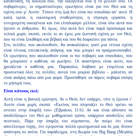
κατάσταση, τη δουλειά σου, την οικογένειά σου ή το μέλλον σου. Οι
σοβαρότερες, οι σημαντικότερες ερωτήσεις είναι για τον Θεό και τη
σχέση σου μ’ Αυτόν. Τίποτε στη ζωή δεν είναι πιο σπουδαίο απ’ αυτό. Η
καλή υγεία, η οικονομική σταθερότητα, η σίγουρη εργασία, η
ευτυχισμένη οικογένεια και ένα ελπιδοφόρο μέλλον, είναι όλα αυτά που
ζητούν οι άνθρωποι. Κι όμως, όλα αυτά δεν είναι παρά πρόσκαιρα και
τελικά χωρίς σκοπό, εκτός κι αν έχεις μια ζωντανή σχέση με τον Θεό,
που να είναι ξεκάθαρη και βέβαιη και που θα διαρκέσει για πάντα.
Στις σελίδες που ακολουθούν, θα ανακαλύψεις γιατί μια τέτοια σχέση
είναι τέτοιας επιτακτικής ανάγκης και πώς μπορεί να πραγματοποιηθεί.
Οι ερωτήσεις που ακολουθούν είναι οι πιο σοβαρές και σπουδαίες, που
θα μπορούσε ο καθένας να ρωτήσει. Οι απαντήσεις είναι αυτές που
χρειάζεται ο καθένας μας. Παρακαλώ, διάβασε με επιμέλεια και
προσεκτικά όλες τις σελίδες αυτού του μικρού βιβλίου – μάλιστα, αν
είναι ανάγκη πάνω από μια φορά. Προσπάθησε να πάρεις σοβαρά υπόψη
το μήνυμά τους.
Είναι κάποιος εκεί;
Αυτή είναι η βασική ερώτηση. Αν ο Θεός δεν υπάρχει, τότε η έρευνα ι’
Αυτόν είναι χωρίς σκοπό. «Εκείνος που πλησιάζει το Θεό πρέπει να
ιστεύει στην ύπαρξή του» (Εβραίους 11:6). Αν και είναι αδύνατο να
αποδείξουμε» τον Θεό με μαθηματικό τρόπο, υπάρχουν αποδείξεις
ολύ
πειστικές. Πάρε την ύπαρξη του σύμπαντος. Αν πούμε ότι είναι
αποτέλεσμα τύχης,
ότε εγείρονται πολλά ερωτηματικά και δε μας δίνουν
απάντηση σε
ανένα. Για παράδειγμα, στη θεωρία του Big Bang (Μεγάλη