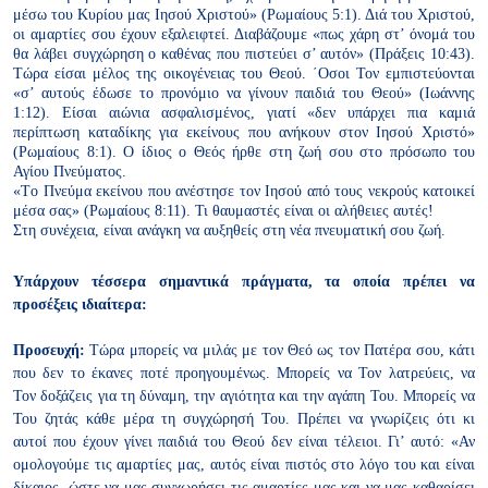
μέσω του Κυρίου μας Ιησού Χριστού» (Ρωμαίους 5:1). Διά του
Χριστού,
οι αμαρτίες σου έχουν εξαλειφτεί. Διαβάζουμε «πως χάρη
στ’ όνομά του
θα λάβει συγχώρηση ο καθένας που πιστεύει σ’ αυτόν»
(Πράξεις 10:43).
Τώρα είσαι μέλος της οικογένειας του Θεού. ΄Οσοι
Τον εμπιστεύονται
«σ’ αυτούς έδωσε το προνόμιο να γίνουν παιδιά
του Θεού» (Ιωάννης
1:12). Είσαι αιώνια ασφαλισμένος, γιατί «δεν
υπάρχει πια καμιά
περίπτωση καταδίκης για εκείνους που ανήκουν
στον Ιησού Χριστό»
(Ρωμαίους 8:1). Ο ίδιος ο Θεός ήρθε στη ζωή σου
στο πρόσωπο του
Αγίου Πνεύματος.
«Tο Πνεύμα εκείνου που ανέστησε τον Ιησού από τους νεκρούς κατοικεί
μέσα σας» (Ρωμαίους 8:11). Τι θαυμαστές είναι οι αλήθειες αυτές!
Στη συνέχεια, είναι ανάγκη να αυξηθείς στη νέα πνευματική σου ζωή.
Υπάρχουν τέσσερα σημαντικά πράγματα, τα οποία πρέπει να
προσέξεις
ιδιαίτερα:
Προσευχή:
Τώρα μπορείς να μιλάς με τον Θεό ως τον Πατέρα σου, κάτι
που δεν το έκανες ποτέ προηγουμένως. Μπορείς να Τον λατρεύεις, να
Τον δοξάζεις για τη δύναμη, την αγιότητα και την αγάπη Του. Μπορείς
να
Του ζητάς κάθε μέρα τη συγχώρησή Του. Πρέπει να γνωρίζεις ότι
κι
αυτοί που έχουν γίνει παιδιά του Θεού δεν είναι τέλειοι. Γι’ αυτό:
«Αν
ομολογούμε τις αμαρτίες μας, αυτός είναι πιστός στο λόγο του
και είναι
δίκαιος, ώστε να μας συγχωρήσει τις αμαρτίες μας και να μας
καθαρίσει