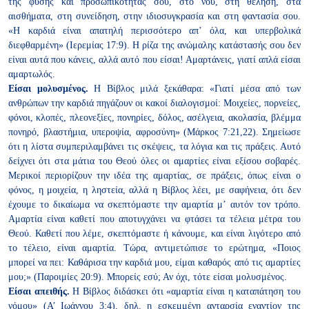
της φύσης
και προσωπικότητάς σου, στο νου, στη θέληση, στα
αισθήματα, στη
συνείδηση, στην ιδιοσυγκρασία και στη φαντασία σου.
«Η καρδιά είναι απατηλή περισσότερο απ’ όλα, και υπερβολικά
διεφθαρμένη» (Ιερεμίας 17:9). Η
ρίζα της ανώμαλης κατάστασής σου δεν
είναι αυτά που κάνεις, αλλά
αυτό που είσαι! Αμαρτάνεις, γιατί απλά είσαι
αμαρτωλός.
Είσαι μολυσμένος.
Η Βίβλος μιλά ξεκάθαρα: «Γιατί μέσα από των
ανθρώπων την καρδιά πηγάζουν οι κακοί διαλογισμοί: Μοιχείες,
πορνείες,
φόνοι, κλοπές, πλεονεξίες, πονηρίες, δόλος, ασέλγεια, ακολασία, βλέμμα
πονηρό, βλαστήμια, υπεροψία, αφροσύνη» (Μάρκος 7:21,22).
Σημείωσε
ότι η λίστα συμπεριλαμβάνει τις σκέψεις, τα λόγια και τις
πράξεις. Αυτό
δείχνει ότι στα μάτια του Θεού όλες οι αμαρτίες είναι
εξίσου σοβαρές.
Μερικοί περιορίζουν την ιδέα της αμαρτίας, σε
πράξεις, όπως είναι ο
φόνος, η μοιχεία, η ληστεία, αλλά η Βίβλος λέει,
με σαφήνεια, ότι δεν
έχουμε το δικαίωμα να σκεπτόμαστε την αμαρτία
μ’ αυτόν τον τρόπο.
Αμαρτία είναι καθετί που αποτυγχάνει να φτάσει
τα τέλεια μέτρα του
Θεού. Καθετί που λέμε, σκεπτόμαστε ή κάνουμε,
και είναι λιγότερο από
το τέλειο, είναι αμαρτία. Τώρα, αντιμετώπισε
το ερώτημα, «Ποιος
μπορεί να πει: Καθάρισα την καρδιά μου, είμαι καθαρός από τις αμαρτίες
μου;» (Παροιμίες 20:9). Μπορείς εσύ; Αν
όχι, τότε είσαι μολυσμένος.
Είσαι απειθής.
Η Βίβλος διδάσκει ότι «αμαρτία είναι η καταπάτηση του
νόμου» (Α’ Ιωάννου 3:4), δηλ. η εσκεμμένη ανταρσία εναντίον της