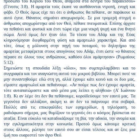
πρόσωπο του Κυρίου τού Θεού, ανάμεσα στα δέντρα τού παραδείσου»
(Γένεσις 3:8). Η αμαρτία τούς έκανε να αισθάνονται ντροπή, ενοχή και
φόβο. Ο Θεός όμως είχε πει ότι ο άνθρωπος θα πέθαινε, αν παράκουε κι
αυτό έγινε. Θάνατος σημαίνει αποχωρισμός. Σε μια τρομερή στιγμή ο
άνθρωπος αποχωρίστηκε από τον Θεό, πέθανε πνευματικά. Επίσης άρχισε
να πεθαίνει και φυσικά και έτσι τώρα είχε μια νεκρή ψυχή και ένα θνητό
σώμα. Αυτό όμως δεν ήταν όλο. Τα τέκνα του Αδάμ και της Εύας
κληρονόμησαν διεφθαρμένη φύση και αμαρτωλό χαρακτήρα. Και από
τότε, όπως η μόλυνση στην πηγή του ποταμού, το δηλητήριο της
αμαρτίας μεταφέρεται στους απογόνους του Αδάμ, έτσι ώστε «ο θάνατος
πέρασε σε όλους τους ανθρώπους, καθόσο όλοι αμάρτησαν» (Ρωμαίους
5:12).
Σημειώστε τη σπουδαία λέξη «όλοι», που συμπεριλαμβάνει και το
συγγραφέα και τον αναγνώστη αυτού του μικρού βιβλίου. Μπορεί ποτέ να
μην συναντηθούμε εδώ στη γη, αλλά έχουμε κάτι κοινό και οι δυο μας,
είμαστε αμαρτωλοί και πεθαίνουμε. «Αν πούμε πως δεν έχουμε αμαρτία,
τότε αυταπατώμαστε και από μέσα μας λείπει η αλήθεια» (Α’ Ιωάννου
1:8). Κι αν λέμε ότι δεν θα πεθάνουμε, κοροϊδεύουμε τον εαυτό μας. Τα
γεγονότα δεν αλλάζουν, ακόμη κι αν δεν τα παίρνουμε στα σοβαρά.
Πολλές από τις επικεφαλίδες των εφημερίδων, η τηλεόραση, το
ραδιόφωνο σήμερα, μας θυμίζουν το γεγονός ότι ο κόσμος βρίσκεται σε
αταξία. Είναι εύκολο να καταδικάζουμε τη βία, την αδικία, την ανομία και
την εγκληματικότητα στην κοινωνία. Προτού όμως κάνουμε κριτική
στους άλλους, ρώτησε τον εαυτό σου αν είσαι τέλειος και αν ζεις μια
ζωή που ευαρεστεί τον άγιο Θεό.