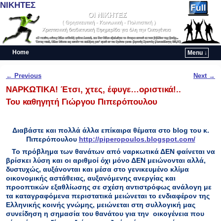
ΝΙΚΗΤΕΣ
Home
Menu ↓
Skip to primary content
Skip to secondary content
Post navigation
←
Previous
Next
→
ΝΑΡΚΩΤΙΚΑ! Έτσι, χτες, έφυγε…οριστικά!..
Του καθηγητή Γιώργου Πιπερόπουλου
Διαβάστε και πολλά άλλα επίκαιρα θέματα
στο blog του κ.
Πιπερόπουλου
http://piperopoulos.blogspot.com/
Το πρόβλημα των θανάτων από ναρκωτικά ΔΕΝ φαίνεται να
βρίσκει λύση και οι αριθμοί όχι μόνο ΔΕΝ μειώνονται αλλά,
δυστυχώς, αυξάνονται και μέσα στο γενικευμένο κλίμα
οικονομικής αστάθειας, αυξανόμενης ανεργίας και
προοπτικών εξαθλίωσης σε σχέση αντιστρόφως ανάλογη με
τα καταγραφόμενα περιστατικά μειώνεται το ενδιαφέρον της
Ελληνικής κοινής γνώμης, μειώνεται στη συλλογική μας
συνείδηση η σημασία του θανάτου για την οικογένεια που