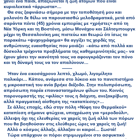
χάνει ένα παιδί, απαξιώνεται η ζωή ατόμων που είναι
κυριολεκτικά «άρρωστα»…
Θα σας ξαφνιάσω σήμερα με την τοποθέτησή μου και
μολονότι δε θέλω να παρουσιασθώ μελοδραματικά, μετά από
σαράντα πέντε (45) χρόνια εμπειρίας με «χρήστες» από τη
Νέα Υόρκη και τη Βοστόνη, μέσω Μονάχου και Σάλτσμπουργκ
μέχρι τη Θεσσαλονίκη μας πιστεύω και θεωρώ ότι ίσως το
παρακάτω «ψυχογράφημα» θα αγγίξει τις χορδές της
ανθρώπινης ευαισθησίας που μοιάζει –κάτω από πολλά και
δύσκολα τρέχοντα προβλήματα της καθημερινότητάς μας– να
έχουν χάσει την ικανότητά τους να αφουγκράζονται τον πόνο
και τη δύναμή τους να τον απαλύνουν…
——-
Ήταν ένα εικοσάχρονο λεπτό, χλωμό, λιγομίλητο
παλικάρι… Κάπου, ανάμεσα στο λύκειο και το πανεπιστήμιο
η μικροαστική του ανία βρήκε διέξοδο. Στην πολυπρόσωπη,
απρόσωπη παρέα επαναστατημένων φίλων του. Κοινός
παρονομαστής της «φιλίας» τους η διάχυτη, ανεξακρίβωτη
αλλά πραγματική αίσθηση της «καταπίεσης»…
Σε άλλες εποχές, εδώ στην πόλη «Νύφη του Θερμαϊκού»
καταπίεση σήμαινε φτώχεια, υποχρέωση για «μεροδούλι»,
έλλειψη όχι της ελευθερίας να χαρείς τη ζωή αλλά των πόρων
που θα βοηθούσαν στις ελεύθερες ώρες να χαρείς τη ζωή!
Αλλά ο κόσμος άλλαξε, άλλαξαν οι καιροί… Σωστά!
Τώρα υπάρχουν οι πόροι στριμωγμένοι στο ασφυκτικό