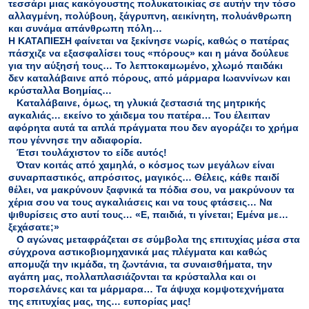
τεσσάρι μιας κακόγουστης πολυκατοικίας σε αυτήν την τόσο
αλλαγμένη, πολύβουη, ξάγρυπνη, αεικίνητη, πολυάνθρωπη
και συνάμα απάνθρωπη πόλη…
Η ΚΑΤΑΠΙΕΣΗ φαίνεται να ξεκίνησε νωρίς, καθώς ο πατέρας
πάσχιζε να εξασφαλίσει τους «πόρους» και η μάνα δούλευε
για την αύξησή τους… Το λεπτοκαμωμένο, χλωμό παιδάκι
δεν καταλάβαινε από πόρους, από μάρμαρα Ιωαννίνων και
κρύσταλλα Βοημίας…
Καταλάβαινε, όμως, τη γλυκιά ζεστασιά της μητρικής
αγκαλιάς… εκείνο το χάιδεμα του πατέρα… Του έλειπαν
αφόρητα αυτά τα απλά πράγματα που δεν αγοράζει το χρήμα
που γέννησε την αδιαφορία.
Έτσι τουλάχιστον το είδε αυτός!
Όταν κοιτάς από χαμηλά, ο κόσμος των μεγάλων είναι
συναρπαστικός, απρόσιτος, μαγικός… Θέλεις, κάθε παιδί
θέλει, να μακρύνουν ξαφνικά τα πόδια σου, να μακρύνουν τα
χέρια σου να τους αγκαλιάσεις και να τους φτάσεις… Να
ψιθυρίσεις στο αυτί τους… «Ε, παιδιά, τι γίνεται; Εμένα με…
ξεχάσατε;»
Ο αγώνας μεταφράζεται σε σύμβολα της επιτυχίας μέσα στα
σύγχρονα αστικοβιομηχανικά μας πλέγματα και καθώς
απομυζά την ικμάδα, τη ζωντάνια, τα συναισθήματα, την
αγάπη μας, πολλαπλασιάζονται τα κρύσταλλα και οι
πορσελάνες και τα μάρμαρα… Τα άψυχα κομψοτεχνήματα
της επιτυχίας μας, της… ευπορίας μας!