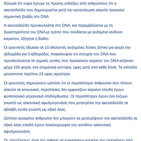
δήλωσε ότι τώρα έχουμε τις πρώτες ενδείξεις από ανθρώπους ότι η
ακεταλδεΰδη που δημιουργείται μετά την κατανάλωση αλκοόλ προκαλεί
σημαντική βλάβη στο DNA.
Η ακεταλδεΰδη προσκολλάται στο DNA, και παρεμβάλλεται με τη
δραστηριότητα του DNA με τρόπο που συνδέεται με αυξημένο κίνδυνο
καρκίνου, εξήγησε η Balbo.
Οι ερευνητές έδωσαν σε 10 εθελοντές αυξημένες δόσεις βότκα μια φορά την
εβδομάδα για 3 εβδομάδες. Ανακάλυψαν ότι στοιχεία του DNA που
προσκολλώνται σε χημικές ουσίες που προκαλούν καρκίνο του DNA αύξαναν
μέχρι 100 φορές στα στοματικά κύτταρα, ώρες μετά από κάθε δόση. Τα επίπεδα
μειώνονταν περίπου 24 ώρες αργότερα.
Οι ερευνητές σημειώνουν ωστόσο ότι οι περισσότεροι άνθρωποι που πίνουν
αλκοόλ σε κοινωνικές περιστάσεις δεν εμφανίζουν καρκίνο επειδή έχουν
φυσιολογικό μηχανισμό επιδιόρθωσης. Οι περισσότεροι έχουν ένα ένζυμο
γνωστό ως αλκοολική αφυδρογονάση που μετατρέπει την ακεταλδεΰδη σε
αβλαβή ουσία γνωστή ως οξικό άλας.
Ωστόσο ορισμένοι άνθρωποι δεν μπορούν να μετατρέψουν την ακεταλδεΰδη σε
οξικό άλας επειδή έχουν ποικιλομορφία του γονιδίου αλκοολική
αφυδρογονάση.
Ως αποτέλεσμα, είναι πιο πιθανό να εμφανίσουν καρκίνο του οισοφάγου από