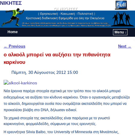
ΝΙΚΗΤΕΣ
Home
Menu ↓
Skip to primary content
Skip to secondary content
Post navigation
←
Previous
Next
→
ο αλκοόλ μπορεί να αυξήσει την πιθανότητα
καρκίνου
Πέμπτη, 30 Αύγουστος 2012 15:00
Νέα έρευνα παρέχει στοιχεία σχετικά με τον τρόπο που το αλκοόλ μπορεί
ενδεχομένως να αυξήσει τον κίνδυνο καρκίνου. Όταν ο οργανισμός μεταβολίζει
το αλκοόλ, δημιουργείται ουσία που ονομάζεται ακεταλδεΰδη που μπορεί να
προκαλέσει βλάβη στο DNA, δήλωσαν ειδικοί.
Τα χημικά στοιχεία της ακεταλδεΰδης είναι παρόμοια με το γνωστό
καρκινογόνο, φορμαλδεΰδη, σύμφωνα με τους ερευνητές.
Η ερευνήτρια Silvia Balbo, του University of Minnesota στη Μινεάπολις,