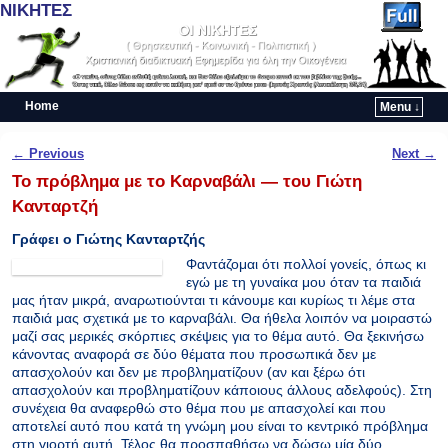
ΝΙΚΗΤΕΣ
Home
Menu ↓
Skip to primary content
Skip to secondary content
Post navigation
←
Previous
Next
→
Το πρόβλημα με το Καρναβάλι — του Γιώτη
Κανταρτζή
Γράφει ο Γιώτης Κανταρτζής
Φαντάζομαι ότι πολλοί γονείς, όπως κι
εγώ με τη γυναίκα μου όταν τα παιδιά
μας ήταν μικρά, αναρωτιούνται τι κάνουμε και κυρίως τι λέμε στα
παιδιά μας σχετικά με το καρναβάλι. Θα ήθελα λοιπόν να μοιραστώ
μαζί σας μερικές σκόρπιες σκέψεις για το θέμα αυτό. Θα ξεκινήσω
κάνοντας αναφορά σε δύο θέματα που προσωπικά δεν με
απασχολούν και δεν με προβληματίζουν (αν και ξέρω ότι
απασχολούν και προβληματίζουν κάποιους άλλους αδελφούς). Στη
συνέχεια θα αναφερθώ στο θέμα που με απασχολεί και που
αποτελεί αυτό που κατά τη γνώμη μου είναι το κεντρικό πρόβλημα
στη γιορτή αυτή. Τέλος θα προσπαθήσω να δώσω μία δύο