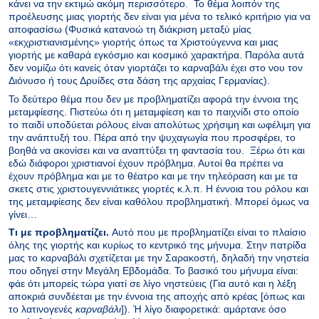
κάνει να την εκτιμώ ακόμη περισσότερο. Το θέμα λοιπόν της
προέλευσης μιας γιορτής δεν είναι για μένα το τελικό κριτήριο για να
αποφασίσω (Φυσικά κατανοώ τη διάκριση μεταξύ μίας
«εκχριστιανισμένης» γιορτής όπως τα Χριστούγεννα και μιας
γιορτής με καθαρά εγκόσμιο και κοσμικό χαρακτήρα. Παρόλα αυτά
δεν νομίζω ότι κανείς όταν γιορτάζει το καρναβάλι έχει στο νου τον
Διόνυσο ή τους Δρυίδες στα δάση της αρχαίας Γερμανίας).
Το δεύτερο θέμα που δεν με προβληματίζει αφορά την έννοια της
μεταμφίεσης. Πιστεύω ότι η μεταμφίεση και το παιχνίδι στο οποίο
το παιδί υποδύεται ρόλους είναι απολύτως χρήσιμη και ωφέλιμη για
την ανάπτυξή του. Πέρα από την ψυχαγωγία που προσφέρει, το
βοηθά να ακονίσει και να αναπτύξει τη φαντασία του. Ξέρω ότι και
εδώ διάφοροι χριστιανοί έχουν πρόβλημα. Αυτοί θα πρέπει να
έχουν πρόβλημα και με το θέατρο και με την τηλεόραση και με τα
σκετς στις χριστουγεννιάτικες γιορτές κ.λ.π. Η έννοια του ρόλου και
της μεταμφίεσης δεν είναι καθόλου προβληματική. Μπορεί όμως να
γίνει…
Τι με προβληματίζει.
Αυτό που με προβληματίζει είναι το πλαίσιο
όλης της γιορτής και κυρίως το κεντρικό της μήνυμα. Στην πατρίδα
μας το καρναβάλι σχετίζεται με την Σαρακοστή, δηλαδή την νηστεία
που οδηγεί στην Μεγάλη Εβδομάδα. Το βασικό του μήνυμα είναι:
φάε ότι μπορείς τώρα γιατί σε λίγο νηστεύεις (Για αυτό και η λέξη
αποκριά συνδέεται με την έννοια της αποχής από κρέας [όπως και
το λατινογενές
καρναβάλι
]). Ή λίγο διαφορετικά: αμάρτανε όσο