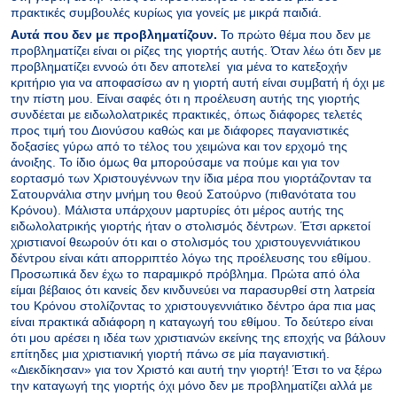
πρακτικές συμβουλές κυρίως για γονείς με μικρά παιδιά.
Αυτά που δεν με προβληματίζουν.
Το πρώτο θέμα που δεν με
προβληματίζει είναι οι ρίζες της γιορτής αυτής. Όταν λέω ότι δεν με
προβληματίζει εννοώ ότι δεν αποτελεί για μένα το κατεξοχήν
κριτήριο για να αποφασίσω αν η γιορτή αυτή είναι συμβατή ή όχι με
την πίστη μου. Είναι σαφές ότι η προέλευση αυτής της γιορτής
συνδέεται με ειδωλολατρικές πρακτικές, όπως διάφορες τελετές
προς τιμή του Διονύσου καθώς και με διάφορες παγανιστικές
δοξασίες γύρω από το τέλος του χειμώνα και τον ερχομό της
άνοιξης. Το ίδιο όμως θα μπορούσαμε να πούμε και για τον
εορτασμό των Χριστουγέννων την ίδια μέρα που γιορτάζονταν τα
Σατουρνάλια στην μνήμη του θεού Σατούρνο (πιθανότατα του
Κρόνου). Μάλιστα υπάρχουν μαρτυρίες ότι μέρος αυτής της
ειδωλολατρικής γιορτής ήταν ο στολισμός δέντρων. Έτσι αρκετοί
χριστιανοί θεωρούν ότι και ο στολισμός του χριστουγεννιάτικου
δέντρου είναι κάτι απορριπτέο λόγω της προέλευσης του εθίμου.
Προσωπικά δεν έχω το παραμικρό πρόβλημα. Πρώτα από όλα
είμαι βέβαιος ότι κανείς δεν κινδυνεύει να παρασυρθεί στη λατρεία
του Κρόνου στολίζοντας το χριστουγεννιάτικο δέντρο άρα πια μας
είναι πρακτικά αδιάφορη η καταγωγή του εθίμου. Το δεύτερο είναι
ότι μου αρέσει η ιδέα των χριστιανών εκείνης της εποχής να βάλουν
επίτηδες μια χριστιανική γιορτή πάνω σε μία παγανιστική.
«Διεκδίκησαν» για τον Χριστό και αυτή την γιορτή! Έτσι το να ξέρω
την καταγωγή της γιορτής όχι μόνο δεν με προβληματίζει αλλά με