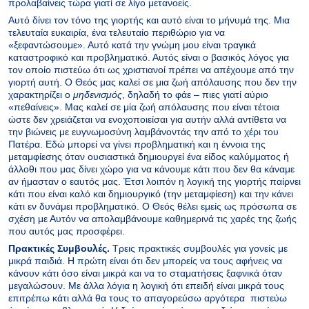
προλαβαίνεις τώρα γιατί σε λίγο μετανοείς.
Αυτό δίνει τον τόνο της γιορτής και αυτό είναι το μήνυμά της. Μια
τελευταία ευκαιρία, ένα τελευταίο περιθώριο για να
«ξεφαντώσουμε». Αυτό κατά την γνώμη μου είναι τραγικά
καταστροφικό και προβληματικό. Αυτός είναι ο βασικός λόγος για
τον οποίο πιστεύω ότι ως χριστιανοί πρέπει να απέχουμε από την
γιορτή αυτή. Ο Θεός μας καλεί σε μια ζωή απόλαυσης που δεν την
χαρακτηρίζει ο
μηδενισμός
, δηλαδή το φάε – πιες γιατί αύριο
«πεθαίνεις». Μας καλεί σε μία ζωή απόλαυσης που είναι τέτοια
ώστε δεν χρειάζεται να ενοχοποιείσαι για αυτήν αλλά αντίθετα να
την βιώνεις με ευγνωμοσύνη λαμβάνοντάς την από το χέρι του
Πατέρα. Εδώ μπορεί να γίνει προβληματική και η έννοια της
μεταμφίεσης όταν ουσιαστικά δημιουργεί ένα είδος καλύμματος ή
άλλοθι που μας δίνει χώρο για να κάνουμε κάτι που δεν θα κάναμε
αν ήμασταν ο εαυτός μας. Έτσι λοιπόν η λογική της γιορτής παίρνει
κάτι που είναι καλό και δημιουργικό (την μεταμφίεση) και την κάνει
κάτι εν δυνάμει προβληματικό. Ο Θεός θέλει εμείς ως πρόσωπα σε
σχέση με Αυτόν να απολαμβάνουμε καθημερινά τις χαρές της ζωής
που αυτός μας προσφέρει.
Πρακτικές Συμβουλές.
Τρεις πρακτικές συμβουλές για γονείς με
μικρά παιδιά. Η πρώτη είναι ότι δεν μπορείς να τους αφήνεις να
κάνουν κάτι όσο είναι μικρά και να το σταματήσεις ξαφνικά όταν
μεγαλώσουν. Με άλλα λόγια η λογική ότι επειδή είναι μικρά τους
επιτρέπω κάτι αλλά θα τους το απαγορεύσω αργότερα πιστεύω