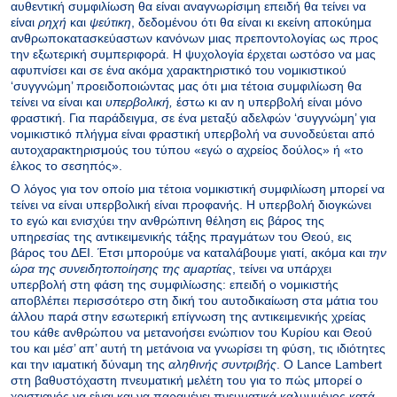
αυθεντική συμφιλίωση θα είναι αναγνωρίσιμη επειδή θα τείνει να
είναι
ρηχή
και
ψεύτικη
, δεδομένου ότι θα είναι κι εκείνη αποκύημα
ανθρωποκατασκεύαστων κανόνων μιας πρεποντολογίας ως προς
την εξωτερική συμπεριφορά. Η ψυχολογία έρχεται ωστόσο να μας
αφυπνίσει και σε ένα ακόμα χαρακτηριστικό του νομικιστικού
‘συγγνώμη’ προειδοποιώντας μας ότι μια τέτοια συμφιλίωση θα
τείνει να είναι και
υπερβολική,
έστω κι αν η υπερβολή είναι μόνο
φραστική. Για παράδειγμα, σε ένα μεταξύ αδελφών ‘συγγνώμη’ για
νομικιστικό πλήγμα είναι φραστική υπερβολή να συνοδεύεται από
αυτοχαρακτηρισμούς του τύπου «εγώ ο αχρείος δούλος» ή «το
έλκος το σεσηπός».
Ο λόγος για τον οποίο μια τέτοια νομικιστική συμφιλίωση μπορεί να
τείνει να είναι υπερβολική είναι προφανής. Η υπερβολή διογκώνει
το εγώ και ενισχύει την ανθρώπινη θέληση εις βάρος της
υπηρεσίας της αντικειμενικής τάξης πραγμάτων του Θεού, εις
βάρος του ΔΕΙ. Έτσι μπορούμε να καταλάβουμε γιατί, ακόμα και
την
ώρα της
συνειδητοποίησης της αμαρτίας
, τείνει να υπάρχει
υπερβολή στη φάση της συμφιλίωσης: επειδή ο νομικιστής
αποβλέπει περισσότερο στη δική του αυτοδικαίωση στα μάτια του
άλλου παρά στην εσωτερική επίγνωση της αντικειμενικής χρείας
του κάθε ανθρώπου να μετανοήσει ενώπιον του Κυρίου και Θεού
του και μέσ’ απ’ αυτή τη μετάνοια να γνωρίσει τη φύση, τις ιδιότητες
και την ιαματική δύναμη της
αληθινής συντριβής
. Ο Lance Lambert
στη βαθυστόχαστη πνευματική μελέτη του για το πώς μπορεί ο
χριστιανός να είναι και να παραμένει πνευματικά καλυμμένος κατά