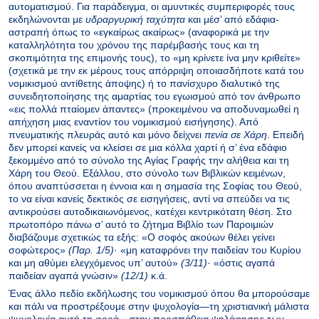
αυτοματισμού. Για παράδειγμα, οι αμυντικές συμπεριφορές τους
εκδηλώνονται με
υδραργυρική ταχύτητα
και μέσ’ από εδάφια-
αστραπή όπως το «εγκαίρως ακαίρως» (αναφορικά με την
καταλληλότητα του χρόνου της παρέμβασής τους και τη
σκοπιμότητα της επιμονής τους), το «μη κρίνετε ίνα μην κριθείτε»
(σχετικά με την εκ μέρους τους απόρριψη οποιασδήποτε κατά του
νομικισμού αντίθετης άποψης) ή το πανίσχυρο διαλυτικό της
συνειδητοποίησης της αμαρτίας του εγωισμού από τον άνθρωπο
«εις πολλά πταίομεν άπαντες» (προκειμένου να αποδυναμωθεί η
απήχηση μιας εναντίον του νομικισμού εισήγησης). Από
πνευματικής πλευράς αυτό και μόνο δείχνει
πενία σε Χάρη
. Επειδή
δεν μπορεί κανείς να κλείσει σε μια κόλλα χαρτί ή σ’ ένα εδάφιο
ξεκομμένο από το σύνολο της Αγίας Γραφής την αλήθεια και τη
Χάρη του Θεού. Εξάλλου, στο σύνολο των Βιβλικών κειμένων,
όπου αναπτύσσεται η έννοια και η σημασία της Σοφίας του Θεού,
το να είναι κανείς δεκτικός σε εισηγήσεις, αντί να σπεύδει να τις
αντικρούσει αυτοδικαιωνόμενος, κατέχει κεντρικότατη θέση. Στο
πρωτοπόρο πάνω σ’ αυτό το ζήτημα Βιβλίο των Παροιμιών
διαβάζουμε σχετικώς τα εξής: «Ο σοφός ακούων θέλει γείνει
σοφώτερος»
(Παρ. 1/5)
· «μη καταφρόνει την παιδείαν του Κυρίου
και μη αθύμει ελεγχόμενος υπ’ αυτού»
(3/11)
· «όστις αγαπά
παιδείαν αγαπά γνώσιν»
(12/1)
κ.ά.
Ένας άλλο πεδίο εκδήλωσης του νομικισμού όπου θα μπορούσαμε
και πάλι να προστρέξουμε στην ψυχολογία—τη χριστιανική μάλιστα
ψυχολογία αυτή τη φορά—στην προσπάθεια ψηλάφησης των