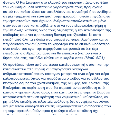
ψυχών. Ο Ρέι Στέντμαν στο κλασικό του κήρυγμα πάνω στο θέμα
του νομικισμού δεν διστάζει να χαρακτηρίσει τους πρόμαχους
αυτού του καθεστώτος ως αποβλέποντες, συνειδητά ή ασυνείδητα,
σε μία «μηχανική και εξωτερική συμπεριφορά η οποία πηγάζει από
την εμπιστοσύνη που έχουν οι άνθρωποι αποκλειστικά και μόνο
στον εαυτό τους και αποβλέπει στο να τους εξασφαλίσει φήμη ή
την επιδίωξη κάποιας δικής τους δεξιότητας ή την ικανοποίηση της
επιθυμίας τους για προσωπική δύναμη και εξουσία». Κι αυτό
επειδή από όλα τα είδωλα που μπορεί να παραπλανήσουν και να
παγιδεύσουν τον άνθρωπο το χειρότερο και το επικινδυνοδέστερο
είναι εκείνο του εγώ, της περηφάνιας και φυσικά σε ό,τι έχει
επενδύσει ο άνθρωπος, αυτό και θα επιδιώκει («όπου είναι ο
θησαυρός σας, εκεί θέλει είσθαι και η καρδία σας»
(Ματθ. 6/21)
.
Οι προθέσεις πίσω από μια τέτοια κατεξουσιαστική στάση και την
κατά συνέπεια πληθωρική συνταγογραφία διάφορων
ανθρωποκατασκεύαστων επιταγών μπορεί να είναι πέρα για πέρα
καλοπροαίρετες, όπως για παράδειγμα ο φόβος για το μέλλον της
κεντρικής δομής του χριστιανισμού, της Νύμφης του Χριστού, της
Εκκλησίας, σε περίπτωση που θα πορευόταν ασυνόδευτη από
κάποια «πρέπει». Αυτό όμως είναι κάτι που δεν μπορεί να βαρύνει
αποφασιστικά στην επικρότηση του νομικιστικού καθεστώτος, αν
μη τι άλλο επειδή, σε τελευταία ανάλυση, δεν συντρέχει καν λόγος
για μια τέτοια ανασφάλεια και τις ψυχαναγκαστικές αντιδράσεις που
τη συμπαρακολουθούν αφού η εκκλησία είναι υπόθεση όχι