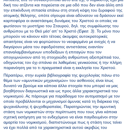
δική του ατζέντα και πορεύεται σε μια οδό που δεν είναι άλλη από
την επικίνδυνη ιππασία επάνω στη στενή κόψη του ξυραφιού της
ατομικής θέλησης, οπότε σίγουρα είναι αδύνατον να δράσουν εκεί
καρποφόρα οι αναστάσιμες δυνάμεις του Χριστού οι οποίες να
φωτίσουν το μυστήριο του Σταυρού, δηλ. της συμφιλίωσης του
ανθρώπου με το Θεό μέσ’ απ’ το Χριστό
(Εφεσ. 3)
. Το μόνο που
μπορούν να κάνουν κάτι τέτοιες άκομψες αυτοκρατορικές
απαιτήσεις είναι να φορτώσουν το νεοφερμένο με ενοχές ή να
διεγείρουν μέσα του σφοδρότατες αντιστάσεις εναντίον
επαναλαμβανόμενων υποδείξεων ή επιταγών που τον
απογυμνώνουν από τη στοιχειώδη ανθρώπινη αξιοπρέπειά του,
οδηγώντας τον όχι σπάνια σε λαθεμένες γενικεύσεις ή την πλήρη
παρανόηση για το τι
πραγματικά
είναι η εκκλησία του Χριστού.
Πέραιτέρω, στην ευρεία βιβλιογραφία της ψυχολογίας πάνω στο
θέμα των «αμυντικών μηχανισμών» του ασθενούς είναι ίσως
δυνατό να βρούμε και κάποια άλλα στοιχεία που μπορεί να μας
βοηθήσουν διαγνωστικά και ως προς άλλα χαρακτηριστικά του
νομικισμού. Ας πάρουμε για παράδειγμα τον
αυτοματισμό
με τον
οποίο προβάλλονται οι μηχανισμοί άμυνας κατά τη διάρκεια της
ψυχανάλυσης ή ψυχοθεραπείας. Παρατηρώντας την αμυντική
στάση των νομικιστών στην περίπτωση που τους γίνει κάποια
σχετική εισήγηση για το ενδεχόμενο να είναι παγιδευμένοι στην
αμαρτία του νομικισμού, διαπιστώνουμε πως η στάση τους τείνει
να έχει πολλά από τα χαρακτηριστικά αυτού ακριβώς του