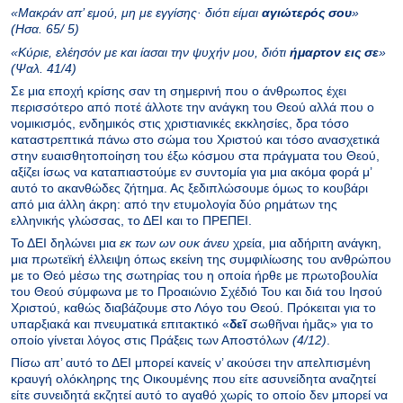
«Μακράν απ’ εμού, μη με εγγίσης· διότι είμαι
αγιώτερός σου
»
(Ησα. 65/ 5)
«Κύριε, ελέησόν με και ίασαι την ψυχήν μου, διότι
ήμαρτον
εις σε
»
(Ψαλ. 41/4)
Σε μια εποχή κρίσης σαν τη σημερινή που ο άνθρωπος έχει
περισσότερο από ποτέ άλλοτε την ανάγκη του Θεού αλλά που ο
νομικισμός, ενδημικός στις χριστιανικές εκκλησίες, δρα τόσο
καταστρεπτικά πάνω στο σώμα του Χριστού και τόσο ανασχετικά
στην ευαισθητοποίηση του έξω κόσμου στα πράγματα του Θεού,
αξίζει ίσως να καταπιαστούμε εν συντομία για μια ακόμα φορά μ’
αυτό το ακανθώδες ζήτημα. Ας ξεδιπλώσουμε όμως το κουβάρι
από μια άλλη άκρη: από την ετυμολογία δύο ρημάτων της
ελληνικής γλώσσας, το ΔΕΙ και το ΠΡΕΠΕΙ.
Το ΔΕΙ δηλώνει μια
εκ των ων ουκ άνευ
χρεία, μια αδήριτη ανάγκη,
μια πρωτεϊκή έλλειψη όπως εκείνη της συμφιλίωσης του ανθρώπου
με το Θεό μέσω της σωτηρίας του η οποία ήρθε με πρωτοβουλία
του Θεού σύμφωνα με το Προαιώνιο Σχέδιό Του και διά του Ιησού
Χριστού, καθώς διαβάζουμε στο Λόγο του Θεού. Πρόκειται για το
υπαρξιακά και πνευματικά επιτακτικό «
δεῖ
σωθῆναι ἡμᾶς»
για το
οποίο γίνεται λόγος στις Πράξεις των Αποστόλων
(
4/12)
.
Πίσω απ’ αυτό το ΔΕΙ μπορεί κανείς ν’ ακούσει την απελπισμένη
κραυγή ολόκληρης της Οικουμένης που είτε ασυνείδητα αναζητεί
είτε συνειδητά εκζητεί αυτό το αγαθό χωρίς το οποίο δεν μπορεί να