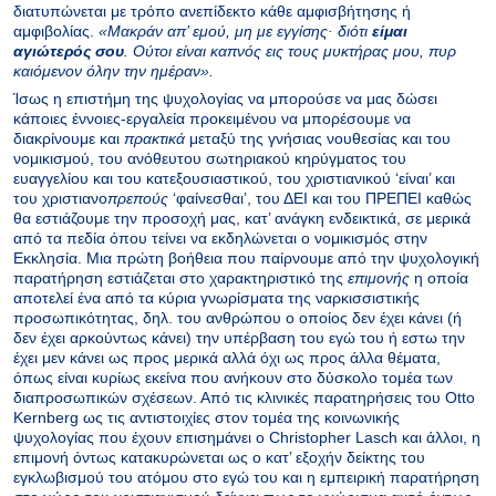
διατυπώνεται με τρόπο ανεπίδεκτο κάθε αμφισβήτησης ή
αμφιβολίας.
«Μακράν απ’ εμού, μη με εγγίσης· διότι
είμαι
αγιώτερός σου
. Ούτοι είναι καπνός εις τους μυκτήρας μου, πυρ
καιόμενον όλην την ημέραν».
Ίσως η επιστήμη της ψυχολογίας να μπορούσε να μας δώσει
κάποιες έννοιες-εργαλεία προκειμένου να μπορέσουμε να
διακρίνουμε και
πρακτικά
μεταξύ της γνήσιας νουθεσίας και του
νομικισμού, του ανόθευτου σωτηριακού κηρύγματος του
ευαγγελίου και του κατεξουσιαστικού, του χριστιανικού ‘είναι’ και
του χριστιανο
πρεπούς
‘φαίνεσθαι’, του ΔΕΙ και του ΠΡΕΠΕΙ καθώς
θα εστιάζουμε την προσοχή μας, κατ’ ανάγκη ενδεικτικά, σε μερικά
από τα πεδία όπου τείνει να εκδηλώνεται ο νομικισμός στην
Εκκλησία. Μια πρώτη βοήθεια που παίρνουμε από την ψυχολογική
παρατήρηση εστιάζεται στο χαρακτηριστικό της
επιμονής
η οποία
αποτελεί ένα από τα κύρια γνωρίσματα της ναρκισσιστικής
προσωπικότητας, δηλ. του ανθρώπου ο οποίος δεν έχει κάνει (ή
δεν έχει αρκούντως κάνει) την υπέρβαση του εγώ του ή εστω την
έχει μεν κάνει ως προς μερικά αλλά όχι ως προς άλλα θέματα,
όπως είναι κυρίως εκείνα που ανήκουν στο δύσκολο τομέα των
διαπροσωπικών σχέσεων. Από τις κλινικές παρατηρήσεις του Οtto
Kernberg ως τις αντιστοιχίες στον τομέα της κοινωνικής
ψυχολογίας που έχουν επισημάνει ο Christopher Lasch και άλλοι, η
επιμονή όντως κατακυρώνεται ως ο κατ’ εξοχήν δείκτης του
εγκλωβισμού του ατόμου στο εγώ του και η εμπειρική παρατήρηση