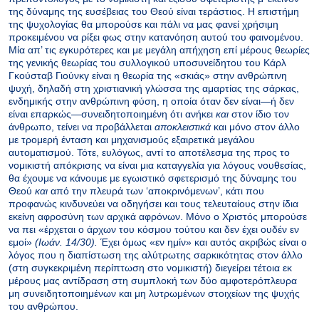
της δύναμης της ευσέβειας του Θεού είναι τεράστιος. Η επιστήμη
της ψυχολογίας θα μπορούσε και πάλι να μας φανεί χρήσιμη
προκειμένου να ρίξει φως στην κατανόηση αυτού του φαινομένου.
Μία απ’ τις εγκυρότερες και με μεγάλη απήχηση επί μέρους θεωρίες
της γενικής θεωρίας του συλλογικού υποσυνείδητου του Κάρλ
Γκούσταβ Γιούνκγ είναι η θεωρία της «σκιάς» στην ανθρώπινη
ψυχή, δηλαδή στη χριστιανική γλώσσα της αμαρτίας της σάρκας,
ενδημικής στην ανθρώπινη φύση, η οποία όταν δεν είναι—ή δεν
είναι επαρκώς—συνειδητοποιημένη ότι ανήκει
και
στον ίδιο τον
άνθρωπο, τείνει να προβάλλεται
αποκλειστικά
και μόνο στον άλλο
με τρομερή ένταση και μηχανισμούς εξαιρετικά μεγάλου
αυτοματισμού. Τότε, ευλόγως, αντί το αποτέλεσμα της προς το
νομικιστή απόκρισης να είναι μια καταγγελία για λόγους νουθεσίας,
θα έχουμε να κάνουμε με εγωιστικό σφετερισμό της δύναμης του
Θεού
και
από την πλευρά των ‘αποκρινόμενων’, κάτι που
προφανώς κινδυνεύει να οδηγήσει και τους τελευταίους στην ίδια
εκείνη αφροσύνη των αρχικά αφρόνων. Μόνο ο Χριστός μπορούσε
να πει «έρχεται ο άρχων του κόσμου τούτου και δεν έχει ουδέν εν
εμοί»
(Ιωάν. 14/30).
Έχει όμως «εν ημίν» και αυτός ακριβώς είναι ο
λόγος που η διαπίστωση της αλύτρωτης σαρκικότητας στον άλλο
(στη συγκεκριμένη περίπτωση στο νομικιστή) διεγείρει τέτοια εκ
μέρους μας αντίδραση στη συμπλοκή των δύο αμφοτερόπλευρα
μη συνειδητοποιημένων και μη λυτρωμένων στοιχείων της ψυχής
του ανθρώπου.