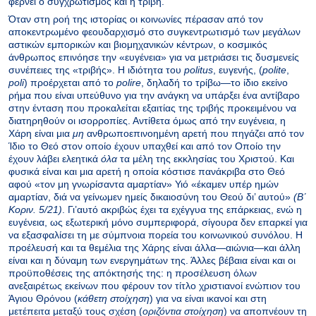
φέρνει ο συγχρωτισμός και η τριβή.
Όταν στη ροή της ιστορίας οι κοινωνίες πέρασαν από τον
αποκεντρωμένο φεουδαρχισμό στο συγκεντρωτισμό των μεγάλων
αστικών εμπορικών και βιομηχανικών κέντρων, ο κοσμικός
άνθρωπος επινόησε την «ευγένεια» για να μετριάσει τις δυσμενείς
συνέπειες της «τριβής». Η ιδιότητα του
politus
, ευγενής, (
polite
,
poli
) προέρχεται από το
polire
, δηλαδή το τρίβω—το ίδιο εκείνο
ρήμα που είναι υπεύθυνο για την ανάγκη να υπάρξει ένα αντίβαρο
στην ένταση που προκαλείται εξαιτίας της τριβής προκειμένου να
διατηρηθούν οι ισορροπίες. Αντίθετα όμως από την ευγένεια, η
Χάρη είναι μια
μη
ανθρωποεπινοημένη αρετή που πηγάζει από τον
Ίδιο το Θεό στον οποίο έχουν υπαχθεί και από τον Οποίο την
έχουν λάβει ελεητικά
όλα
τα μέλη της εκκλησίας του Χριστού. Και
φυσικά είναι και μια αρετή η οποία κόστισε πανάκριβα στο Θεό
αφού «τον μη γνωρίσαντα αμαρτίαν» Υιό «έκαμεν υπέρ ημών
αμαρτίαν, διά να γείνωμεν ημείς δικαιοσύνη του Θεού δι’ αυτού»
(Βʹ
Κοριν. 5/21)
. Γι’αυτό ακριβώς έχει τα εχέγγυα της επάρκειας, ενώ η
ευγένεια, ως εξωτερική μόνο συμπεριφορά, σίγουρα δεν επαρκεί για
να εξασφαλίσει τη με σύμπνοια πορεία του κοινωνικού συνόλου. Η
προέλευσή και τα θεμέλια της Χάρης είναι άλλα—αιώνια—και άλλη
είναι και η δύναμη των ενεργημάτων της. Άλλες βέβαια είναι και οι
προϋποθέσεις της απόκτησής της: η προσέλευση όλων
ανεξαιρέτως εκείνων που φέρουν τον τίτλο χριστιανοί ενώπιον του
Άγιου Θρόνου (
κάθετη στοίχηση
) για να είναι ικανοί και στη
μετέπειτα μεταξύ τους σχέση (
οριζόντια στοίχηση
) να αποπνέουν τη