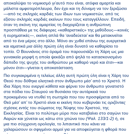
αποκαλύψει το νομικισμό γι’αυτό που είναι, ατόφια αμαρτία και
μάλιστα αμφοτερόπλευρα, δεν έχει και τη
δύναμη
να τον ξεριζώσει
—από τις σκληρές καρδιές των ίδιων των νομικιστών, από τις
εξίσου σκληρές καρδιές εκείνων που τους καταγγέλλουν. Επειδή,
όταν τη σκόνη της αμαρτίας τη διαχειρίζεται η ανθρώπινη
προσπάθεια με τις διάφορες «καθαριστικές» της μεθόδους—κοινές
ή ευρηματικές—, εκείνη απλά θα ‘αναδεύεται’ και θα μετακινείται
από το ένα μέρος στο άλλο. Μόνο αν χυθεί επάνω της ευεργετικά
και ιαματικά
μια άλλη πρώτη ύλη
είναι δυνατό να καθαρίσει το
τοπίο. Ο Βουνιάνος στο όραμά του παρουσιάζει τη Χάρη ως μια
γυναικεία μορφή η οποία ψεκάζει από ψηλά το κατασκονισμένο
δάπεδο της ψυχής του ανθρώπου με καθαρό νερό και έτσι—και
μόνον έτσι—γίνεται η αποκατάσταση.
Πιο συγκεκριμένα η τελείως
άλλη
αυτή πρώτη ύλη είναι η Χάρη του
Θεού που δόθηκε ελεητικά στον άνθρωπο μέσ’ από το Χριστό. Η
ίδια Χάρη που ενεργεί
κάθετα
και φέρνει τον άνθρωπο γονατιστό
στα πόδια του Σταυρού να θυσιάσει την αυτάρκειά του
προκειμένου να ντυθεί τη σωτηρία που του προσφέρεται από το
Θεό μέσ’ απ’ το Χριστό είναι κι εκείνη που κυβερνάει τις
οριζόντιες
σχέσεις
εντός
του σώματος της Νύφης του Χριστού, της
Εκκλησίας. Είναι το πολύτιμο μύρο που κατεβαίνει στο σαγώνι του
Ααρών και χύνεται ως κάτω στο χιτώνα του
(Ψαλ. 133/1-2)
ή, σε
μια πιο σύγχρονη ορολογία, το λιπαντικό που κάνει να
χαλαρώσουν οι σφιγμένοι αρμοί για να αποφεύγεται η φθορά που