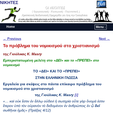
ΝΙΚΗΤΕΣ
Home
Menu ↓
Skip to primary content
Skip to secondary content
Post navigation
←
Previous
Next
→
Το πρόβλημα του νομικισμού στο χριστιανισμό
της Γιούλικας Κ.
Masry
Εμπεριστατωμένη μελέτη στο «ΔΕΙ» και το «ΠΡΕΠΕΙ» στο
νομικισμό
ΤΟ «ΔΕΙ» ΚΑΙ ΤΟ «ΠΡΕΠΕΙ»
ΣΤΗΝ ΕΛΛΗΝΙΚΗ ΓΛΩΣΣΑ
Εργαλεία για σκέψεις στο πάντα επίκαιρο πρόβλημα του
νομικισμού στο χριστιανισμό
της
Γιούλικας Κ.
Masry
[i]
«… καὶ οὐκ ἔστιν ἐν ἄλλῳ οὐδενὶ ἡ σωτηρία οὔτε γὰρ ὄνομά ἐστιν
ἕτερον ὑπὸ τὸν οὐρανὸν τὸ δεδομένον ἐν ἀνθρώποις ἐν ᾧ
δεῖ
σωθῆναι ἡμᾶς»
(Πράξεις 4/12)