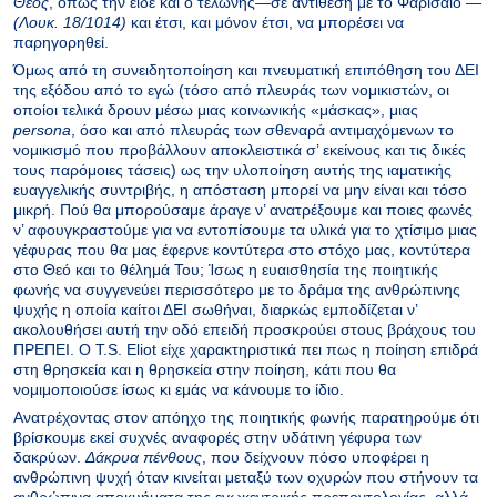
Θεός
, όπως την είδε και ο τελώνης—σε αντίθεση με το Φαρισαίο —
(Λουκ. 18/1014)
και έτσι, και μόνον έτσι, να μπορέσει να
παρηγορηθεί.
Όμως από τη συνειδητοποίηση και πνευματική επιπόθηση του ΔΕΙ
της εξόδου από το εγώ (τόσο από πλευράς των νομικιστών, οι
οποίοι τελικά δρουν μέσω μιας κοινωνικής «μάσκας», μιας
persona
, όσο και από πλευράς των σθεναρά αντιμαχόμενων το
νομικισμό που προβάλλουν αποκλειστικά σ’ εκείνους και τις δικές
τους παρόμοιες τάσεις) ως την υλοποίηση αυτής της ιαματικής
ευαγγελικής συντριβής, η απόσταση μπορεί να μην είναι και τόσο
μικρή. Πού θα μπορούσαμε άραγε ν’ ανατρέξουμε και ποιες φωνές
ν’ αφουγκραστούμε για να εντοπίσουμε τα υλικά για το χτίσιμο μιας
γέφυρας που θα μας έφερνε κοντύτερα στο στόχο μας, κοντύτερα
στο Θεό και το θέλημά Του; Ίσως η ευαισθησία της ποιητικής
φωνής να συγγενεύει περισσότερο με το δράμα της ανθρώπινης
ψυχής η οποία καίτοι ΔΕΙ σωθήναι, διαρκώς εμποδίζεται ν’
ακολουθήσει αυτή την οδό επειδή προσκρούει στους βράχους του
ΠΡΕΠΕΙ. Ο Τ.S. Eliot είχε χαρακτηριστικά πει πως η ποίηση επιδρά
στη θρησκεία και η θρησκεία στην ποίηση, κάτι που θα
νομιμοποιούσε ίσως κι εμάς να κάνουμε το ίδιο.
Ανατρέχοντας στον απόηχο της ποιητικής φωνής παρατηρούμε ότι
βρίσκουμε εκεί συχνές αναφορές στην υδάτινη γέφυρα των
δακρύων.
Δάκρυα πένθους
, που δείχνουν πόσο υποφέρει η
ανθρώπινη ψυχή όταν κινείται μεταξύ των οχυρών που στήνουν τα