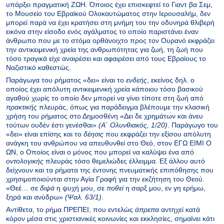
υπάρξει πραγματική ΖΩΗ. Όποιος έχει επισκεφτεί το Γιαντ βα Σεμ,
το Μουσείο του Εβραϊκού Ολοκαυτώματος στην Ιερουσαλήμ, δεν
μπορεί παρά να έχει κρατήσει στη μνήμη του την οδυνηρά θλιβερή
εικόνα στην είσοδο ενός αγάλματος το οποίο παριστάνει έναν
άνθρωπο που με το στόμα ορθάνοιχτο προς τον Ουρανό εκφράζει
την αντικειμενική χρεία της ανθρωπότητας για ζωή, τη ζωή που
τόσο τραγικά είχε αναιρέσει και αφαιρέσει από τους Εβραίους το
Ναζιστικό καθεστώς.
Παράγωγα του ρήματος «δει» είναι το
ενδεής
, εκείνος δηλ. ο
οποίος έχει απόλυτη αντικειμενική χρεία κάποιου τόσο βασικού
αγαθού χωρίς το οποίο δεν μπορεί να γίνει τίποτε στη ζωή από
πρακτικής
πλευράς, όπως για παράδειγμα βλέπουμε την κλασική
χρήση του ρήματος στο Δημοσθένη «Δει δε χρημάτων και άνευ
τούτων ουδέν έστι γενέσθαι»
(Αʹ Ολυνθιακός, 1/20)
. Παράγωγο του
«δει» είναι επίσης και το
δέησις
που εκφράζει την εξίσου απόλυτη
ανάγκη του ανθρώπου να απευθυνθεί στο Θεό, στον ΕΓΩ ΕΙΜΙ Ο
ΩΝ, ο Οποίος είναι ο μόνος που μπορεί να καλύψει ένα από
οντολογικής
πλευράς τόσο θεμελιώδες έλλειμμα. Εξ άλλου αυτό
δείχνουν και τα ρήματα της έντονης πνευματικής επιπόθησης που
χρησιμοποιούνται στην Αγία Γραφή για την εκζήτηση του Θεού.
«Θεέ… σε
διψά
η ψυχή μου, σε
ποθεί
η σαρξ μου, εν γη ερήμω,
ξηρά και ανύδρω»
(Ψαλ. 63/1)
.
Αντίθετα, το ρήμα ΠΡΕΠΕΙ, που εντελώς
άπρεπα
αντηχεί κατά
κόρον μέσα στις χριστιανικές κοινωνίες και εκκλησίες, σημαίνει κάτι