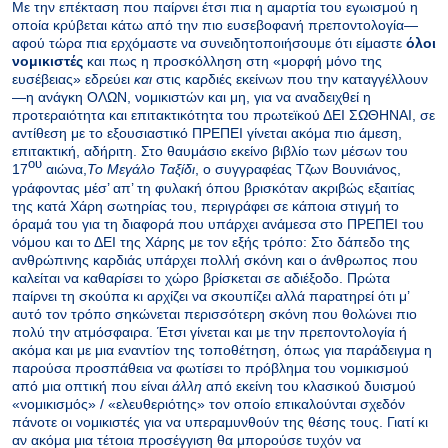
Με την επέκταση που παίρνει έτσι πια η αμαρτία του εγωισμού η
οποία κρύβεται κάτω από την πιο ευσεβοφανή πρεποντολογία—
αφού τώρα πια ερχόμαστε να συνειδητοποιήσουμε ότι είμαστε
όλοι
νομικιστές
και πως η προσκόλληση στη «μορφή μόνο της
ευσέβειας» εδρεύει
και
στις καρδιές εκείνων που την καταγγέλλουν
—η ανάγκη ΟΛΩΝ, νομικιστών και μη, για να αναδειχθεί η
προτεραιότητα και επιτακτικότητα του πρωτεϊκού ΔΕΙ ΣΩΘΗΝΑΙ, σε
αντίθεση με το εξουσιαστικό ΠΡΕΠΕΙ γίνεται ακόμα πιο άμεση,
επιτακτική, αδήριτη. Στο θαυμάσιο εκείνο βιβλίο των μέσων του
ου
17
αιώνα,
Το Μεγάλο Ταξίδι
, ο συγγραφέας Τζων Βουνιάνος,
γράφοντας μέσ’ απ’ τη φυλακή όπου βρισκόταν ακριβώς εξαιτίας
της κατά Χάρη σωτηρίας του, περιγράφει σε κάποια στιγμή το
όραμά του για τη διαφορά που υπάρχει ανάμεσα στο ΠΡΕΠΕΙ του
νόμου και το ΔΕΙ της Χάρης με τον εξής τρόπο: Στο δάπεδο της
ανθρώπινης καρδιάς υπάρχει πολλή σκόνη και ο άνθρωπος που
καλείται να καθαρίσει το χώρο βρίσκεται σε αδιέξοδο. Πρώτα
παίρνει τη σκούπα κι αρχίζει να σκουπίζει αλλά παρατηρεί ότι μ’
αυτό τον τρόπο σηκώνεται περισσότερη σκόνη που θολώνει πιο
πολύ την ατμόσφαιρα. Έτσι γίνεται και με την πρεποντολογία ή
ακόμα και με μια εναντίον της τοποθέτηση, όπως για παράδειγμα η
παρούσα προσπάθεια να φωτίσει το πρόβλημα του νομικισμού
από μια οπτική που είναι
άλλη
από εκείνη του κλασικού δυισμού
«νομικισμός» / «ελευθεριότης» τον οποίο επικαλούνται σχεδόν
πάνοτε οι νομικιστές για να υπεραμυνθούν της θέσης τους. Γιατί κι
αν ακόμα μια τέτοια προσέγγιση θα μπορούσε τυχόν να