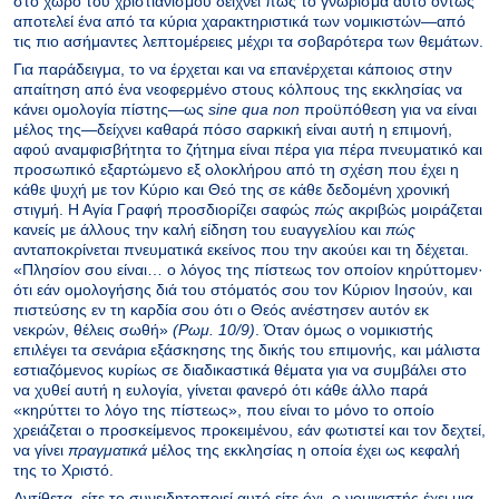
στο χώρο του χριστιανισμού δείχνει πως το γνώρισμα αυτό όντως
αποτελεί ένα από τα κύρια χαρακτηριστικά των νομικιστών—από
τις πιο ασήμαντες λεπτομέρειες μέχρι τα σοβαρότερα των θεμάτων.
Για παράδειγμα, το να έρχεται και να επανέρχεται κάποιος στην
απαίτηση από ένα νεοφερμένο στους κόλπους της εκκλησίας να
κάνει ομολογία πίστης—ως
sine
qua
non
προϋπόθεση για να είναι
μέλος της—δείχνει καθαρά πόσο σαρκική είναι αυτή η επιμονή,
αφού αναμφισβήτητα το ζήτημα είναι πέρα για πέρα πνευματικό και
προσωπικό εξαρτώμενο εξ ολοκλήρου από τη σχέση που έχει η
κάθε ψυχή με τον Κύριο και Θεό της σε κάθε δεδομένη χρονική
στιγμή. Η Αγία Γραφή προσδιορίζει σαφώς
πώς
ακριβώς μοιράζεται
κανείς με άλλους την καλή είδηση του ευαγγελίου και
πώς
ανταποκρίνεται πνευματικά εκείνος που την ακούει και τη δέχεται.
«Πλησίον σου είναι… ο λόγος της πίστεως τον οποίον κηρύττομεν·
ότι εάν ομολογήσης διά του στόματός σου τον Κύριον Ιησούν, και
πιστεύσης εν τη καρδία σου ότι ο Θεός ανέστησεν αυτόν εκ
νεκρών, θέλεις σωθή»
(Ρωμ.
10/9)
. Όταν όμως ο νομικιστής
επιλέγει τα σενάρια εξάσκησης της δικής του επιμονής, και μάλιστα
εστιαζόμενος κυρίως σε διαδικαστικά θέματα για να συμβάλει στο
να χυθεί αυτή η ευλογία, γίνεται φανερό ότι κάθε άλλο παρά
«κηρύττει το λόγο της πίστεως», που είναι το μόνο το οποίο
χρειάζεται ο προσκείμενος προκειμένου, εάν φωτιστεί και τον δεχτεί,
να γίνει
πραγματικά
μέλος της εκκλησίας η οποία έχει ως κεφαλή
της το Χριστό.
Αντίθετα, είτε το συνειδητοποιεί αυτό είτε όχι, ο νομικιστής έχει μια