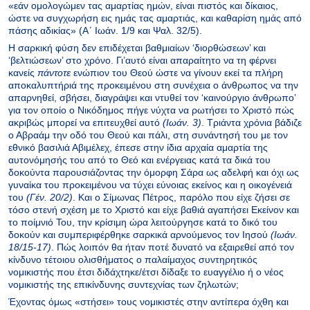
«εάν ομολογώμεν τας αμαρτίας ημών, είναι πιστός και δίκαιος,
ώστε να συγχωρήση εις ημάς τας αμαρτιάς, και καθαρίση ημάς από
πάσης αδικίας» (Αʹ Ιωάν. 1/9 και Ψαλ. 32/5).
Η σαρκική φύση δεν επιδέχεται βαθμιαίων ‘διορθώσεων’ και
‘βελτιώσεων’ στο χρόνο. Γι’αυτό είναι απαραίτητο να τη φέρνει
κανείς
πάντοτε
ενώπιον του Θεού ώστε να γίνουν εκεί τα πλήρη
αποκαλυπτήριά της προκειμένου στη συνέχεια ο άνθρωπος να την
απαρνηθεί, σβήσει, διαγράψει και ντυθεί τον ‘καινούργιο άνθρωπο’
για τον οποίο ο Νικόδημος πήγε νύχτα να ρωτήσει το Χριστό πώς
ακριβώς μπορεί να επιτευχθεί αυτό
(Ιωάν. 3)
. Τριάντα χρόνια βάδιζε
ο Αβραάμ την οδό του Θεού και πάλι, στη συνάντησή του με τον
εθνικό βασιλιά Αβιμέλεχ, έπεσε στην ίδια αρχαία αμαρτία της
αυτονόμησής του από το Θεό και ενέργειας κατά τα δικά του
δοκούντα παρουσιάζοντας την όμορφη Σάρα ως αδελφή και όχι ως
γυναίκα του προκειμένου να τύχει εύνοιας εκείνος και η οικογένειά
του
(Γέν. 20/2)
. Και ο Σίμωνας Πέτρος, παρόλο που είχε ζήσει σε
τόσο στενή σχέση με το Χριστό και είχε βαθιά αγαπήσει Εκείνον και
το ποίμνιό Του, την κρίσιμη ώρα λειτούργησε κατά το δικό του
δοκούν και συμπεριφέρθηκε σαρκικά αρνούμενος τον Ιησού
(Ιωάν.
18/15-17)
. Πώς λοιπόν θα ήταν ποτέ δυνατό να εξαιρεθεί από τον
κίνδυνο τέτοιου ολισθήματος ο παλαίμαχος συντηρητικός
νομικιστής που έτσι διδάχτηκε/έτσι δίδαξε το ευαγγέλιο ή ο νέος
νομικιστής της επικίνδυνης συντεχνίας των ζηλωτών;
Έχοντας όμως «στήσει» τους νομικιστές στην αντίπερα όχθη και