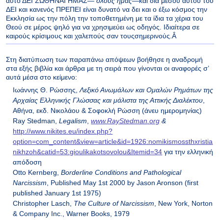
αυτό ΔΕΙ ΣΩΘΗΝΑΙ ΗΜΑΣ—
όλους ημάς
—και διά μέσου αυτού του
ΔΕΙ και κανενός ΠΡΕΠΕΙ είναι δυνατό να δει και ο έξω κόσμος την
Εκκλησία ως την πόλη την τοποθετημένη με τα ίδια τα χέρια του
Θεού σε μέρος ψηλό για να χρησιμεύει ως οδηγός. Ιδιαίτερα σε
καιρούς κρίσιμους και χαλεπούς σαν τουςσημερινούς.Â
Στη διατύπωση των παραπάνω απόψεων βοήθησε η αναδρομή
στα εξής βιβλία και άρθρα με τη σειρά που γίνονται οι αναφορές σ’
αυτά μέσα στο κείμενο:
Ιωάννης Θ. Ρώσσης,
Λεξικό Ανωμάλων και Ομαλών Ρημάτων της
Αρχαίας Ελληνικής Γλώσσας και μάλιστα της Αττικής Διαλέκτου
,
Αθήνα, εκδ. Νικολάου & Σοφοκλή Ρώσση (άνευ ημερομηνίας)
Ray Stedman,
Legalism
,
www
.
RayStedman
.
org
&
http://www.nikites.eu/index.php?
option=com_content&view=article&id=1926:nomikismossthxristia
nikhzoh&catid=53:gioulikakotsovolou&Itemid=34
για την ελληνική
απόδοση
Otto Kernberg,
Borderline Conditions and Pathological
Narcissism
, Published May 1st 2000 by Jason Aronson (first
published January 1st 1975)
Christopher Lasch,
The Culture of Narcissism
, New York, Norton
& Company Inc., Warner Books, 1979