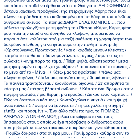
ανθρώπινα αποκυήματα της εγωκεντρικής πρεποντολογίας, αλλά
και πόσο επιποθεί να έρθει κοντά στο Θεό για το ΔΕΙ ΣΩΘΗΝΑΙ ή
δάκρυα ιαματικά
, προάγγελοι της επερχόμενης Χάρης που είναι
πλέον ευπρόσδεκτη στο καθαρισμένο απ’ τα δάκρυα του πένθους
ανθρώπινο σκεύος. Το ποίημα ΔΑΚΡΥ ΕΝΑΣ ΚΟΜΠΟΣ…, που
μάλιστα προλογίζεται με τη φράση του Ρίτσου «Κύριε, Κύριε, φέρε
μου πάλι την καρδιά να δυνηθώ να κλάψω», μπορεί ίσως να
παρουσιάσει καλύτερα από μια πεζή ανάλυση τη χρησιμότητα των
δακρύων πένθους για να φτάσουμε στην ποθητή συντριβή:
«Χριστούγεννα, Πρωτοχρονιές / και οι καρδιές μένουν κλειστές /
-απρόσιτο το θάμα- / διπλομαντάλωτες, υγρές, / αφώτιστες οι
φυλακές / -ανήμπορο το τάμα. / Τείχη ψηλά, αδιαπέραστα / μέσα
μας φυτρωμένα / αμείλιχτα χωρίζουνε / το «σένα» απ’ το «μένα», /
το μένα απ’ το «Μένα». / Κάτω μας τα ηφαίστεια, / πάνω μας
πλέρια ουράνια, / δίπλα μας επανάστασες, / θυμιάματα, λιβάνια. /
Τα πάνθεα τραντάζονται, / κλονίζονται, ριγούνε. / Στ’ απόρθητα τα
κάστρα μας / πέτρας βλαστοί ανθούνε. / Κάποτε ένα ίδρωμα / στην
παγερή φασάδα, / μια θέρμη, μια κρυάδα. / Δάκρυ ένας κόμπος… /
Πώς να ζεστάνει ο κόσμος; / Κοντοζυγώνει η νυχτιά / και η ψυχή
ανασταίνει. / Στ’ όνειρο να ξαναγευτεί / τη φευγαλέα τη στιγμή /
ελπίζει και προσμένει». Ένα άλλο πάλι ποίημα, το ΓΙΟΜΙΖΩ
ΔΑΚΡΥΑ ΣΤΑ ΟΝΕΙΡΑ ΜΟΥ, μιλάει απερίφραστα για τους
θησαυρούς στους οποίους έχει πρόσβαση ο άνθρωπος αφού
συντριβεί μέσω των γιατρευτικών δακρύων και γίνει εύθραυστος.
«Γιομίζω δάκρυα / στα όνειρά μου. / Πανέμορφα / καθάρια σαν το