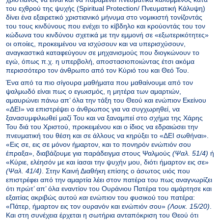
του εχθρού της ψυχής (Spiritual Protection/ Πνευματική Κάλυψη)
δίνει ένα εξαιρετικό χριστιανικό μήνυμα στο νομικιστή τονίζοντάς
του τους κινδύνους που ενέχει το κίβδηλο και κρούοντάς του τον
κώδωνα του κινδύνου σχετικά με την εμμονή σε «εξωτερικότητες»
οι οποίες, προκειμένου να ισχύσουν και να υπερισχύσουν,
αναγκαστικά καταφεύγουν σε μηχανισμούς που διογκώνουν το
εγώ, όπως π.χ. η υπερβολή, αποστασιοποιώντας έτσι ακόμα
περισσότερο τον άνθρωπο από τον Κύριό του και Θεό Του.
Ένα από τα πιο σίγουρα μαθήματα που μαθαίνουμε από τον
ψαλμωδό είναι πως ο εγωισμός, η μητέρα των αμαρτιών,
αμαυρώνει πάνω απ’ όλα την τάξη του Θεού και ενώπιον Εκείνου
«ΔΕΙ» να επιστρέψει ο άνθρωπος για να συγχωρηθεί, να
ξανασυμφιλιωθεί μαζί Του και να ξαναμπεί στο σχήμα της Χάρης
Του διά του Χριστού, προκειμένου και ο ίδιος να εδραιώσει την
πνευματική του θέση και σε άλλους να κηρύξει το «ΔΕΙ σωθήναι».
«Εις σε, εις σε μόνον ήμαρτον, και το πονηρόν ενώπιόν σου
έπραξα», διαβάζουμε για παράδειγμα στους Ψαλμούς
(Ψαλ. 51/4)
ή
«Κύριε, ελέησόν με και ίασαι την ψυχήν μου, διότι ήμαρτον εις σε»
(Ψαλ. 41/4)
. Στην Καινή Διαθήκη επίσης ο άσωτος υιός που
επιστρέφει από την αμαρτία λέει στον πατέρα του πως αναγνωρίζει
ότι πρώτ’ απ’ όλα εναντίον του Ουράνιου Πατέρα του αμάρτησε και
εξαιτίας ακριβώς αυτού
και
ενώπιον του φυσικού του πατέρα:
«Πάτερ, ήμαρτον εις τον ουρανόν και ενώπιόν σου»
(Λουκ. 15/20)
.
Και στη συνέχεια έρχεται η σωτήρια ανταπόκριση του Θεού ότι