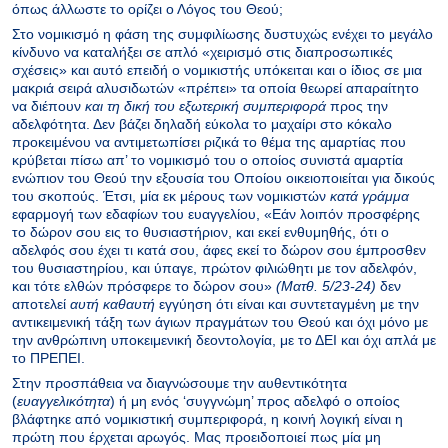
όπως άλλωστε το ορίζει ο Λόγος του Θεού;
Στο νομικισμό η φάση της συμφιλίωσης δυστυχώς ενέχει το μεγάλο
κίνδυνο να καταλήξει σε απλό «χειρισμό στις διαπροσωπικές
σχέσεις» και αυτό επειδή ο νομικιστής υπόκειται και ο ίδιος σε μια
μακριά σειρά αλυσιδωτών «πρέπει» τα οποία θεωρεί απαραίτητο
να διέπουν
και τη δική
του εξωτερική συμπεριφορά
προς την
αδελφότητα. Δεν βάζει δηλαδή εύκολα το μαχαίρι στο κόκαλο
προκειμένου να αντιμετωπίσει ριζικά το θέμα της αμαρτίας που
κρύβεται πίσω απ’ το νομικισμό του ο οποίος συνιστά αμαρτία
ενώπιον του Θεού την εξουσία του Οποίου οικειοποιείται για δικούς
του σκοπούς. Έτσι, μία εκ μέρους των νομικιστών
κατά γράμμα
εφαρμογή των εδαφίων του ευαγγελίου, «Εάν λοιπόν προσφέρης
το δώρον σου εις το θυσιαστήριον, και εκεί ενθυμηθής, ότι ο
αδελφός σου έχει τι κατά σου, άφες εκεί το δώρον σου έμπροσθεν
του θυσιαστηρίου, και ύπαγε, πρώτον φιλιώθητι με τον αδελφόν,
και τότε ελθών πρόσφερε το δώρον σου»
(Ματθ. 5/23-24)
δεν
αποτελεί
αυτή καθαυτή
εγγύηση ότι είναι και συντεταγμένη με την
αντικειμενική τάξη των άγιων πραγμάτων του Θεού και όχι μόνο με
την ανθρώπινη υποκειμενική δεοντολογία, με το ΔΕΙ και όχι απλά με
το ΠΡΕΠΕΙ.
Στην προσπάθεια να διαγνώσουμε την αυθεντικότητα
(
ευαγγελικότητα
) ή μη ενός ‘συγγνώμη’ προς αδελφό ο οποίος
βλάφτηκε από νομικιστική συμπεριφορά, η κοινή λογική είναι η
πρώτη που έρχεται αρωγός. Μας προειδοποιεί πως μία μη