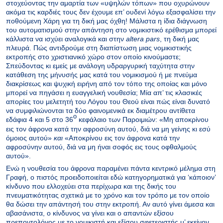
στοχεύοντας την αμαρτία των «υψηλών τόπων» που οχυρώνουν
ακόμα τις καρδιές τους δεν έχουμε επ’ ουδενί λόγω εξασφαλίσει την
ποθούμενη Χάρη για τη δική μας όχθη! Μάλιστα η ίδια διάγνωση
του αυτοματισμού στην απάντηση στο νομικιστικό ερέθισμα μπορεί
κάλλιστα να ισχύει αναλογικά και στην
altera pars
, τη δική μας
πλευρά. Πώς αντιδρούμε στη διαπίστωση μιας νομικιστικής
εκτροπής στο χριστιανικό χώρο στον οποίο κινούμαστε;
Σπεύδοντας κι εμείς με ανάλογη υδραργυρική ταχύτητα στην
κατάθεση της μήνυσής μας κατά του νομικισμού ή με πνεύμα
διακρίσεως και ψυχική ειρήνη από τον τόπο της οποίας και μόνο
μπορεί να πηγάσει η ευαγγελική νουθεσία; Μία απ’ τις κλασικές
απορίες του μελετητή του Λόγου του Θεού είναι πώς είναι δυνατό
να συμφιλιώνονται τα δύο φαινομενικά εκ διαμέτρου αντίθετα
ο
εδάφια 4 και 5 στο 36
κεφάλαιο των Παροιμιών: «Μη αποκρίνου
εις τον άφρονα κατά την αφροσύνη αυτού, διά να μη γείνης κι εσύ
όμοιος αυτού»
και
«Αποκρίνου εις τον άφρονα κατά την
αφροσύνην αυτού, διά να μη ήναι σοφός εις τους οφθαλμούς
αυτού».
Ενώ η νουθεσία του άφρονα παραμένει πάντα κεντρικό μέλημα στη
Γραφή, ο πιστός προειδοποιείται εδώ κατηγορηματικά για ‘κάποιον’
κίνδυνο που ελλοχεύει στα περίχωρα και της δικής του
πνευματικότητας σχετικά με το χρόνο και τον τρόπο με τον οποίο
θα δώσει την απάντησή του στην εκτροπή. Αν αυτό γίνει άμεσα και
αβασάνιστα, ο κίνδυνος να γίνει και ο απαντών εξίσου
πρεποντολόγος με το νομικιστή και εξίσου σφετεριστής μ’ εκείνον