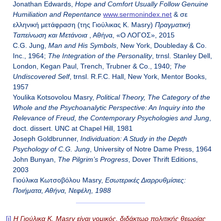
Jonathan Edwards,
Hope and Comfort Usually Follow Genuine
Humiliation and Repentance
www.sermonindex.net
& σε
ελληνική μετάφραση (της Γιούλικας Κ. Masry)
Πραγματική
Ταπείνωση
και
Μετάνοια
, Αθήνα, «Ο ΛΟΓΟΣ», 2015
C.G. Jung,
Man and His Symbols
, New York, Doubleday & Co.
Inc., 1964;
The Integration of the Personality
, trnsl. Stanley Dell,
London, Kegan Paul, Trench, Trubner & Co., 1940;
The
Undiscovered Self
, trnsl. R.F.C. Hall, New York, Mentor Books,
1957
Youlika Kotsovolou Masry,
Political Theory, The Category of the
Whole and the Psychoanalytic Perspective: An Inquiry into the
Relevance of Freud, the Contemporary Psychologies and Jung
,
doct. dissert. UNC at Chapel Hill, 1981
Joseph Goldbrunner,
Individuation: A Study in the Depth
Psychology of C.G. Jung
, University of Notre Dame Press, 1964
John Bunyan,
The Pilgrim’s Progress
, Dover Thrift Editions,
2003
Γιούλικα Κωτσοβόλου Masry,
Εσωτερικές Διαρρυθμίσιες:
Ποιήματα, Αθήνα, Νεφέλη, 1988
[i]
Η Γιούλικα Κ.
Masry
είναι νομικός, διδάκτωρ πολιτικής θεωρίας