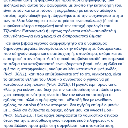
εκδηλώσεων αυτού του φαινομένου με σκοπό την κατανόησή του,
είναι το εάν και κατά πόσον η
συμφιλίωση
με κάποιον αδελφό ο
οποίος τυχόν αδικήθηκε ή πληγώθηκε από την ψυχαναγκαστότητα
των πολλαπλών νομικιστικών «πρέπει» είναι
αυθεντική
(ή επί το
κυριολεκτικότερο
ευαγγελική
κατά την επιτυχή ορολογία του
Τζόναθαν Έντουαρντς)
ή μήπως πρόκειται απλά—συνειδητά ή
ασυνείδητα—για ένα
χειρισμό σε διαπροσωπικά θέματα
.
Γιατί είναι βέβαια γεγονός αναμφισβήτητο ότι ο νομικισμός
δημιουργεί μεγάλες δυσαρέσκειες στην αδελφότητα, δυσαρέσκειες
που οδηγούν ακόμα και σε απόσχιση ή, σπανιότερα, ακόμα και σε
επιστροφή στον κόσμο. Αυτό φυσικά συμβαίνει επειδή αντικειμενικά
το πέλμα του κατεξουσιαστή είναι εξαιρετικά βαρύ. «Ας μη έλθει επ’
εμέ πους υπερηφανίας», ακούμε να λέει ικετευτικά ο ψαλμωδός
(
Ψαλ. 36/11
), κάτι που επιβεβαιώνεται απ’ το ότι, γενικότερα, είναι
το απόλυτο θέλημα του Θεού «ο άνθρωπος ο γήινος να μη
καταδυναστεύη πλέον»
(Ψαλ. 10/18)
. Η μεγαλύτερη όμως αιτία
θλίψης για κείνον που δέχτηκε την κατεξουσίαση στα πλαίσια μιας
χριστιανικής κοινότητας είναι ότι δεν τον κάνει να υποφέρει ο
εχθρός του, αλλά ο ομόψυχός του. «Επειδή δεν με ωνείδισεν
εχθρός, το οποίον ήθελον υποφέρει· δεν ηγέρθη επ’ εμέ ο μισών
με… αλλά συ άνθρωπε ομόψυχε, οδηγέ μου και γνωστέ μου»
(Ψαλ. 55/12-13)
. Πώς άραγε διαγράφεται το νομικιστικό σενάριο
όταν, για την επανόρθωση ενός «νομικιστικού πλήγματος», ο
προσβάλλων προστρέξει στη συμφιλίωση και αποκατάσταση,