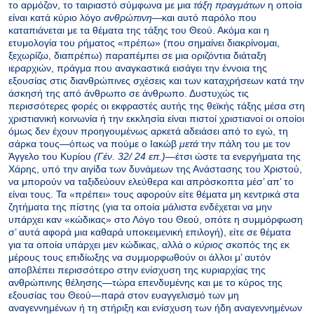
το αρμόζον, το ταιριαστό σύμφωνα με μια
τάξη πραγμάτων
η οποία
είναι κατά κύριο λόγο
ανθρώπινη
—και αυτό παρόλο που
καταπιάνεται με τα θέματα της τάξης του Θεού. Ακόμα και η
ετυμολογία του ρήματος «πρέπω» (που σημαίνει διακρίνομαι,
ξεχωρίζω, διαπρέπω) παραπέμπει σε μια οριζόντια διάταξη
ιεραρχιών, πράγμα που αναγκαστικά εισάγει την έννοια της
εξουσίας στις διανθρώπινες σχέσεις και των καταχρήσεων κατά την
άσκησή της από άνθρωπο σε άνθρωπο. Δυστυχώς τις
περισσότερες φορές οι εκφραστές αυτής της θεϊκής τάξης μέσα στη
χριστιανική κοινωνία ή την εκκλησία είναι πιστοί χριστιανοί οι οποίοι
όμως δεν έχουν προηγουμένως αρκετά αδειάσει από το εγώ, τη
σάρκα τους—όπως να πούμε ο Ιακώβ
μετά
την πάλη του με τον
Άγγελο του Κυρίου
(Γέν. 32/ 24 επ.)
—έτσι ώστε τα ενεργήματα της
Χάρης, υπό την αιγίδα των δυνάμεων της Ανάστασης του Χριστού,
να μπορούν να ταξιδεύουν ελεύθερα και απρόσκοπτα μέσ’ απ’ το
είναι τους. Τα «πρέπει» τους αφορούν είτε θέματα μη κεντρικά στα
ζητήματα της πίστης (για τα οποία μάλιστα ενδέχεται να μην
υπάρχει καν «κώδικας» στο Λόγο του Θεού, οπότε η συμμόρφωση
σ’ αυτά αφορά μια καθαρά υποκειμενική επιλογή), είτε σε θέματα
για τα οποία υπάρχει μεν κώδικας, αλλά ο
κύριος
σκοπός της εκ
μέρους τους επιδίωξης να συμμορφωθούν οι άλλοι μ’ αυτόν
αποβλέπει περισσότερο στην ενίσχυση της κυριαρχίας της
ανθρώπινης θέλησης—τώρα επενδυμένης και με το κύρος της
εξουσίας του Θεού—παρά στον ευαγγελισμό των μη
αναγεννημένων ή τη στήριξη και ενίσχυση των ήδη αναγεννημένων