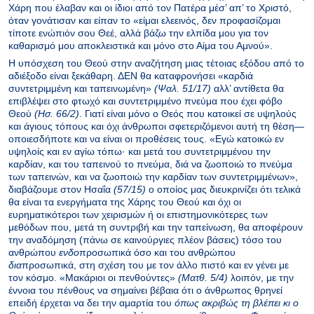
Χάρη που έλαβαν και οι ίδιοι από τον Πατέρα μέσ’ απ’ το Χριστό,
όταν γονάτισαν και είπαν το «είμαι ελεεινός, δεν προφασίζομαι
τίποτε ενώπιόν σου Θεέ, αλλά βάζω την ελπίδα μου για τον
καθαρισμό μου αποκλειστικά και μόνο στο Αίμα του Αμνού».
Η υπόσχεση του Θεού στην αναζήτηση μιας τέτοιας εξόδου από το
αδιέξοδο είναι ξεκάθαρη. ΔΕΝ θα καταφρονήσει «καρδιά
συντετριμμένη και ταπεινωμένη»
(Ψαλ. 51/17)
αλλ’ αντίθετα θα
επιβλέψει στο φτωχό και συντετριμμένο πνεύμα που έχει φόβο
Θεού
(Ησ. 66/2)
. Γιατί είναι μόνο ο Θεός που κατοικεί σε υψηλούς
και άγιους τόπους και όχι άνθρωποι σφετεριζόμενοι αυτή τη θέση—
οποιεσδήποτε και να είναι οι προθέσεις τους. «Εγώ κατοικώ εν
υψηλοίς και εν αγίω τόπω· και μετά του συντετριμμένου την
καρδίαν, και του ταπεινού το πνεύμα, διά να ζωοποιώ το πνεύμα
των ταπεινών, και να ζωοποιώ την καρδίαν των συντετριμμένων»,
διαβάζουμε στον Ησαΐα
(57/15)
ο οποίος μας διευκρινίζει ότι τελικά
θα είναι τα ενεργήματα της Χάρης του Θεού και όχι οι
ευρηματικότεροι των χειρισμών ή οι επιστημονικότερες των
μεθόδων που, μετά τη συντριβή και την ταπείνωση, θα αποφέρουν
την αναδόμηση (πάνω σε καινούργιες πλέον βάσεις) τόσο του
ανθρώπου
ενδο
προσωπικά όσο και του ανθρώπου
δια
προσωπικά, στη σχέση του με τον άλλο πιστό και εν γένει με
τον κόσμο. «Μακάριοι οι πενθούντες»
(Ματθ. 5/4)
λοιπόν, με την
έννοια του πένθους να σημαίνει βέβαια ότι ο άνθρωπος θρηνεί
επειδή έρχεται να δει την αμαρτία του
όπως ακριβώς τη βλέπει κι ο