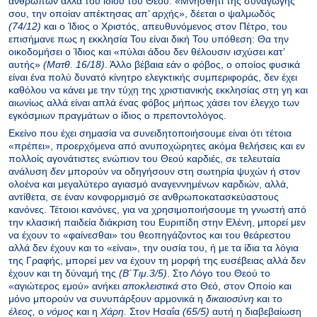
ανθρώπων αλλά του ίδιου του Θεού. «Μνήσθητι της συναγωγής
σου, την οποίαν απέκτησας απ’ αρχής», δέεται ο ψαλμωδός
(74/12)
και ο Ίδιος ο Χριστός, απευθυνόμενος στον Πέτρο, του
επισήμανε πως η εκκλησία Του είναι δική Του υπόθεση: Θα την
οικοδομήσει ο Ίδιος και «πύλαι άδου δεν θέλουσιν ισχύσει κατ’
αυτής»
(Ματθ.
16/18)
. Άλλο βέβαια εάν ο φόβος, ο οποίος φυσικά
είναι ένα πολύ δυνατό κίνητρο ελεγκτικής συμπεριφοράς, δεν έχει
καθόλου να κάνει με την τύχη της χριστιανικής εκκλησίας στη γη και
αιωνίως αλλά είναι απλά ένας φόβος μήπως χάσει τον έλεγχο των
εγκόσμιων πραγμάτων ο ίδιος ο πρεποντολόγος.
Εκείνο που έχει σημασία να συνειδητοποιήσουμε είναι ότι τέτοια
«πρέπει», προερχόμενα από ανυποχώρητες ακόμα θελήσεις και εν
πολλοίς αγονάτιστες ενώπιον του Θεού καρδιές, σε τελευταία
ανάλυση
δεν
μπορούν να οδηγήσουν στη σωτηρία ψυχών ή στον
ολοένα και μεγαλύτερο αγιασμό αναγεννημένων καρδιών, αλλά,
αντίθετα, σε έναν κονφορμισμό σε ανθρωποκατασκεύαστους
κανόνες. Τέτοιοι κανόνες, για να χρησιμοποιήσουμε τη γνωστή από
την κλασική παιδεία διάκριση του Ευριπίδη στην Ελένη, μπορεί μεν
να έχουν το «φαίνεσθαι» του θεοπηγάζοντος και του θεάρεστου
αλλά δεν έχουν και το «είναι», την ουσία του, ή με τα ίδια τα λόγια
της Γραφής, μπορεί μεν να έχουν τη μορφή της ευσέβειας αλλά δεν
έχουν και τη δύναμή της
(ΒʹΤιμ.3/5)
. Στο Λόγο του Θεού το
«αγιώτερος εμού» ανήκει
αποκλειστικά
στο Θεό, στον Οποίο και
μόνο μπορούν να συνυπάρξουν αρμονικά η
δικαιοσύνη
και το
έλεος,
ο
νόμος
και η
Χάρη
. Στον Ησαΐα
(65/5)
αυτή η διαβεβαίωση