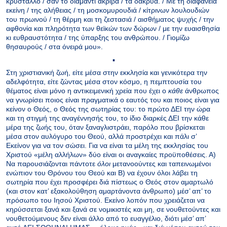
κρύσταλλο / σαν το διαμάντι ακριβά / τα δάκρυα. / Με τη διαφάνεια
εκείνη / της αλήθειας / τη μοσκομυρουδιά / κίτρινων λουλουδιών
του πρωινού / τη θέρμη και τη ζεστασιά / αισθήματος ψυχής / την
αφθονία και πληρότητα των θεϊκών των δώρων / με την ευαισθησία
κι ευθραυστότητα / της ύπαρξης του ανθρώπου. / Γιομίζω
θησαυρούς / στα όνειρά μου».
▪
Στη χριστιανική ζωή, είτε μέσα στην εκκλησία και γενικότερα την
αδελφότητα, είτε ζώντας μέσα στον κόσμο, η πεμπτουσία του
θέματος είναι μόνο η αντικειμενική χρεία που έχει ο
κάθε
άνθρωπος
να γνωρίσει ποιος είναι πραγματικά ο εαυτός του και ποιος είναι για
κείνον ο Θεός, ο Θεός της σωτηρίας του: το πρώτο ΔΕΙ την ώρα
και τη στιγμή της αναγέννησής του, το ίδιο διαρκές ΔΕΙ την κάθε
μέρα της ζωής του, όταν ξαναγλιστράει, παρόλο που βρίσκεται
μέσα στον αυλόγυρο του Θεού, αλλά προστρέχει και πάλι σ’
Εκείνον για να τον σώσει. Για να είναι τα μέλη της εκκλησίας του
Χριστού «μέλη αλλήλων» δύο είναι οι αναγκαίες προϋποθέσεις. Α)
Να παρουσιάζονται πάντοτε
όλοι
μετανοούντες και ταπεινωμένοι
ενώπιον του Θρόνου του Θεού και Β) να έχουν όλοι λάβει τη
σωτηρία που έχει προσφέρει διά πίστεως ο Θεός στον αμαρτωλό
(και στον κατ’ εξακολούθηση αμαρτάνοντα άνθρωπο) μέσ’ απ’ το
πρόσωπο του Ιησού Χριστού. Εκείνο λοπόν που χρειάζεται να
κηρύσσεται ξανά και ξανά σε νομικιστές και μη, σε νουθετούντες και
νουθετούμενους δεν είναι άλλο από το ευαγγέλιο, διότι μέσ’ απ’