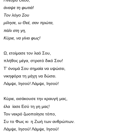
άναψε τη φωτιά!
Τον λόγο Σου
μίλησε, ω Θεέ, σαν πρώτα,
πάλι στη γη,
Κύριε, να γίνει φως!
Ω, ετοίμασε τον λαό Σου,
πλήθος μέγα, στρατό δικό Σου!
Τ’ όνομά Σου σημαία να υψώσει,
νικηφόρα τη μάχη να δώσει.
Λάμψε, Ιησού! Λάμψε, Ιησού!
Κύριε, εισάκουσε την κραυγή μας,
έλα
ίασε Εσύ τη γη μας!
Τον νεκρό ζωοποίησε τόπο,
Συ το Φως κι
η Ζωή των ανθρώπων.
Λάμψε, Ιησού! Λάμψε, Ιησού!