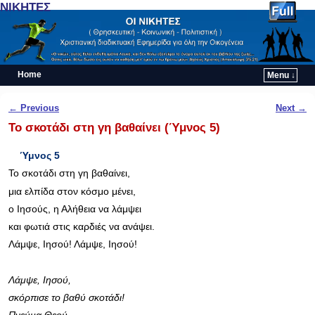
ΝΙΚΗΤΕΣ
Home
Menu ↓
Skip to primary content
Skip to secondary content
Post navigation
←
Previous
Next
→
Το σκοτάδι στη γη βαθαίνει (Ύμνος 5)
Ύμνος 5
Το σκοτάδι στη γη βαθαίνει,
μια ελπίδα στον κόσμο μένει,
ο Ιησούς, η Αλήθεια να λάμψει
και φωτιά στις καρδιές να ανάψει.
Λάμψε, Ιησού! Λάμψε, Ιησού!
Λάμψε, Ιησού,
σκόρπισε το βαθύ σκοτάδι!
Πνεύμα Θεού,