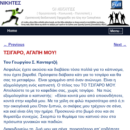
ΝΙΚΗΤΕΣ
Home
Menu ↓
Skip to primary content
Skip to secondary content
Post navigation
←
Previous
Next
→
ΤΣΙΓΑΡΟ, ΑΓΑΠΗ ΜΟΥ!
Του Γεωργίου Σ. Κανταρτζή
Ασφαλώς έχετε ακούσει και διαβάσει τόσα πολλά για το κάπνισμα,
που έχετε βαρεθεί. Πρόσφατα διάβασα κάτι για το τσιγάρο και θα
σας τα μεταφέρω. Είναι γραμμένο από έναν ανώνυμο. Είναι η
εξομολόγηση ενός καπνιστή. Ο τίτλος του ΤΟ ΤΣΙΓΑΡΟ ΜΟΥ.
Απολαύστε το με το καφεδάκι σας, χωρίς τσιγάρο. Να πώς
εξομολογείται ο καπνιστής: «Είσαι κοντά μου από οποιονδήποτε,
κοντά στην καρδιά μου. Με τα χείλη σε φιλώ περισσότερο από ό,τι
την οικογένειά μου.Όταν ξυπνώ, οι σκέψεις μου τρέχουν σε σένα,
και εκεί είναι όλη την ημέρα. Προσκυνώ στο βωμό σου και σε
θυμιατίζω συνεχώς. Σκορπώ το θυμίαμα του καπνού σου στα
πρόσωπα γυναικών και παιδιών.
Διακινδυνεύω τη ζωή μου για σένα, περισσότερο απ’ οτιδήποτε