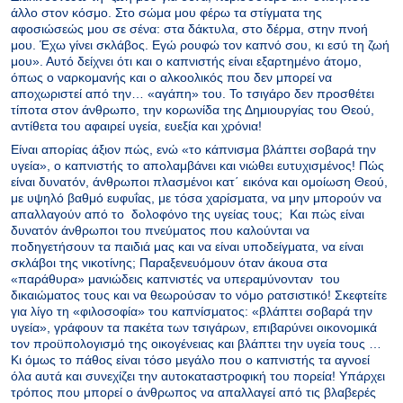
άλλο στον κόσμο. Στο σώμα μου φέρω τα στίγματα της
αφοσιώσεώς μου σε σένα: στα δάκτυλα, στο δέρμα, στην πνοή
μου. Έχω γίνει σκλάβος. Εγώ ρουφώ τον καπνό σου, κι εσύ τη ζωή
μου». Αυτό δείχνει ότι και ο καπνιστής είναι εξαρτημένο άτομο,
όπως ο ναρκομανής και ο αλκοολικός που δεν μπορεί να
αποχωριστεί από την… «αγάπη» του. Το τσιγάρο δεν προσθέτει
τίποτα στον άνθρωπο, την κορωνίδα της Δημιουργίας του Θεού,
αντίθετα του αφαιρεί υγεία, ευεξία και χρόνια!
Είναι απορίας άξιον πώς, ενώ «το κάπνισμα βλάπτει σοβαρά την
υγεία», ο καπνιστής το απολαμβάνει και νιώθει ευτυχισμένος! Πώς
είναι δυνατόν, άνθρωποι πλασμένοι κατ΄ εικόνα και ομοίωση Θεού,
με υψηλό βαθμό ευφυΐας, με τόσα χαρίσματα, να μην μπορούν να
απαλλαγούν από το δολοφόνο της υγείας τους; Και πώς είναι
δυνατόν άνθρωποι του πνεύματος που καλούνται να
ποδηγετήσουν τα παιδιά μας και να είναι υποδείγματα, να είναι
σκλάβοι της νικοτίνης; Παραξενευόμουν όταν άκουα στα
«παράθυρα» μανιώδεις καπνιστές να υπεραμύνονταν του
δικαιώματος τους και να θεωρούσαν το νόμο ρατσιστικό! Σκεφτείτε
για λίγο τη «φιλοσοφία» του καπνίσματος: «βλάπτει σοβαρά την
υγεία», γράφουν τα πακέτα των τσιγάρων, επιβαρύνει οικονομικά
τον προϋπολογισμό της οικογένειας και βλάπτει την υγεία τους …
Κι όμως το πάθος είναι τόσο μεγάλο που ο καπνιστής τα αγνοεί
όλα αυτά και συνεχίζει την αυτοκαταστροφική του πορεία! Υπάρχει
τρόπος που μπορεί ο άνθρωπος να απαλλαγεί από τις βλαβερές