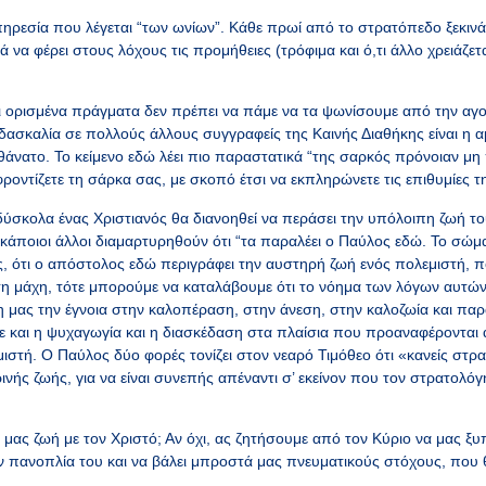
ηρεσία που λέγεται “των ωνίων”. Κάθε πρωί από το στρατόπεδο ξεκινά
ά να φέρει στους λόχους τις προμήθειες (τρόφιμα και ό,τι άλλο χρειάζετα
ορισμένα πράγματα δεν πρέπει να πάμε να τα ψωνίσουμε από την αγο
 διδασκαλία σε πολλούς άλλους συγγραφείς της Καινής Διαθήκης είναι η
άνατο. Το κείμενο εδώ λέει πιο παραστατικά “της σαρκός πρόνοιαν μη π
φροντίζετε τη σάρκα σας, με σκοπό έτσι να εκπληρώνετε τις επιθυμίες τη
ύσκολα ένας Χριστιανός θα διανοηθεί να περάσει την υπόλοιπη ζωή το
κάποιοι άλλοι διαμαρτυρηθούν ότι “τα παραλέει ο Παύλος εδώ. Το σώμα έ
, ότι ο απόστολος εδώ περιγράφει την αυστηρή ζωή ενός πολεμιστή, π
στη μάχη, τότε μπορούμε να καταλάβουμε ότι το νόημα των λόγων αυτών
λη μας την έγνοια στην καλοπέραση, στην άνεση, στην καλοζωία και πα
ε και η ψυχαγωγία και η διασκέδαση στα πλαίσια που προαναφέρονται α
στή. Ο Παύλος δύο φορές τονίζει στον νεαρό Τιμόθεο ότι «κανείς στρα
νής ζωής, για να είναι συνεπής απέναντι σ’ εκείνον που τον στρατολόγη
μας ζωή με τον Χριστό; Αν όχι, ας ζητήσουμε από τον Κύριο να μας ξ
ην πανοπλία του και να βάλει μπροστά μας πνευματικούς στόχους, που