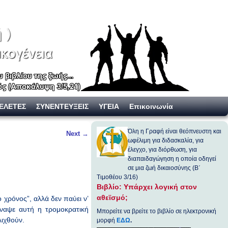
ΕΛΕΤΕΣ
ΣΥΝΕΝΤΕΥΞΕΙΣ
ΥΓΕΙΑ
Επικοινωνία
Όλη η Γραφή είναι θεόπνευστη και
Next
→
ωφέλιμη για διδασκαλία, για
έλεγχο, για διόρθωση, για
διαπαιδαγώγηση η οποία οδηγεί
σε μια ζωή δικαιοσύνης (Β΄
Τιμοθέου 3/16)
Βιβλίο: Υπάρχει λογική στον
αθεϊσμό;
 χρόνος”, αλλά δεν παύει ν’
άναψε αυτή η τρομοκρατική
Μπορείτε να βρείτε το βιβλίο σε ηλεκτρονική
λιχθούν.
μορφή
ΕΔΩ
.