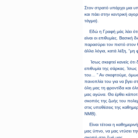
Στον στρατό υπάρχει μια υπ
και πάει στην κεντρική αγορ
τάγμα).
Εδώ η Γραφή μάς λέει ότι 
είναι οι επιθυμίες. Βασική
παρασύρει τον πιστό στον θ
άλλα λόγια, κατά λέξη, “μη 
Ίσως σκεφτεί κανείς ότι δ
επιθυμία της σάρκας. Ίσως 
του… ” Αν σκεφτούμε, όμως
πανοπλία του για να βγει 
όλη μας τη φροντίδα και ό
μας αγώνα. Θα έρθει κάποτ
σκοπός της ζωής του πολεμι
στις υποθέσεις της καθημερι
ΝΜΒ).
Είναι τέτοια η καθημερινή 
μας ύπνο, να μας ντύσει τ
σκοπό στη ζωή μας.