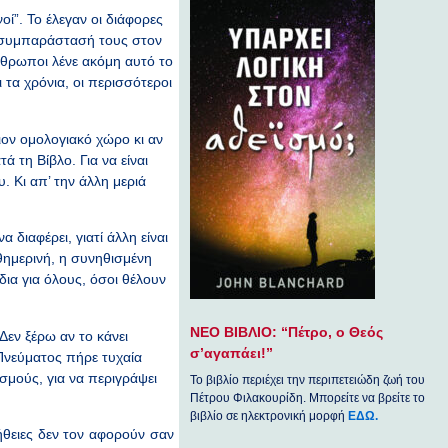
ί”. Το έλεγαν οι διάφορες
η συμπαράστασή τους στον
νθρωποι λένε ακόμη αυτό το
 τα χρόνια, οι περισσότεροι
ιον ομολογιακό χώρο κι αν
ά τη Βίβλο. Για να είναι
. Κι απ’ την άλλη μεριά
ιαφέρει, γιατί άλλη είναι
θημερινή, η συνηθισμένη
δια για όλους, όσοι θέλουν
ΝΕΟ ΒΙΒΛΙΟ: “Πέτρο, ο Θεός
εν ξέρω αν το κάνει
σ’αγαπάει!”
 Πνεύματος πήρε τυχαία
σμούς, για να περιγράψει
Το βιβλίο περιέχει την περιπετειώδη ζωή του
Πέτρου Φιλακουρίδη. Μπορείτε να βρείτε το
βιβλίο σε ηλεκτρονική μορφή
ΕΔΩ.
ήθειες δεν τον αφορούν σαν