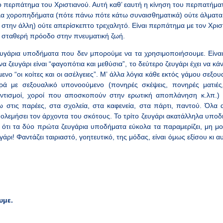
περπάτημα του Χριστιανού. Αυτή καθ’ εαυτή η κίνηση του περπατήματος
ελα χοροπηδήματα (πότε πάνω πότε κάτω συναισθηματικά) ούτε άλματα 
 στην άλλη) ούτε απερίσκεπτο τρεχαλητό. Είναι περπάτημα με τον Χρισ
 σταθερή πρόοδο στην πνευματική ζωή.
ρια υποδήματα που δεν μπορούμε να τα χρησιμοποιήσουμε. Είναι 
α ζευγάρι είναι “φαγοπότια και μεθύσια”, το δεύτερο ζευγάρι έχει να κά
ίμενο “οι κοίτες και οι ασέλγειες”. Μ’ άλλα λόγια κάθε εκτός γάμου σεξ
ά με σεξουαλικό υπονοούμενο (πονηρές σκέψεις, πονηρές ματιές, 
ιεντισμοί, χοροί που αποσκοπούν στην ερωτική αποπλάνηση κ.λπ.)
ω στις παρέες, στα σχολεία, στα καφενεία, στα πάρτι, παντού. Όλα α
πολεμήσει τον άρχοντα του σκότους. Το τρίτο ζευγάρι ακατάλληλα υποδήμα
ίς ότι τα δύο πρώτα ζευγάρια υποδήματα εύκολα τα παραμερίζει, μη μο
άρι! Φαντάζει ταιριαστό, γοητευτικό, της μόδας, είναι όμως εξίσου κι α
υμε.