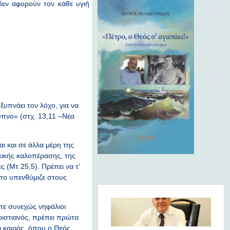
δεν αφορούν τον κάθε υγιή
υπνάει τον λόχο, για να
ύπνο» (στχ. 13,11 –Νέα
ι και σε άλλα μέρη της
κικής καλοπέρασης, της
 (Μτ 25,5). Πρέπει να τ’
 το υπενθύμιζε στους
τε συνεχώς νηφάλιοι
Χριστιανός, πρέπει πρώτα
αι καιρός, όπου ο Θεός