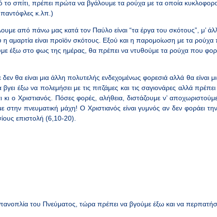
ό το σπίτι, πρέπει πρώτα να βγάλουμε τα ρούχα με τα οποία κυκλοφορ
 παντόφλες κ.λπ.)
με από πάνω μας κατά τον Παύλο είναι “τα έργα του σκότους”, μ’ άλ
 η αμαρτία είναι προϊόν σκότους. Εξού και η παρομοίωση με τα ρούχα 
με έξω στο φως της ημέρας, θα πρέπει να ντυθούμε τα ρούχα που φορ
εν θα είναι μια άλλη πολυτελής ενδεχομένως φορεσιά αλλά θα είναι
 βγει έξω να πολεμήσει με τις πιτζάμες και τις σαγιονάρες αλλά πρέπει 
αι κι ο Χριστιανός. Πόσες φορές, αλήθεια, διστάζουμε ν’ αποχωριστούμε
 στην πνευματική μάχη! Ο Χριστιανός είναι γυμνός αν δεν φοράει τ
ίους επιστολή (6,10-20).
πανοπλία του Πνεύματος, τώρα πρέπει να βγούμε έξω και να περπατή