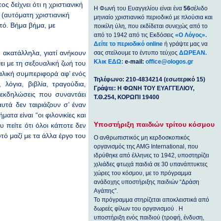
 δείχνει ότι η χριστιανική
Η Φωνή του Ευαγγελίου είναι ένα
56
σέλιδο
(αυτόματη χριστιανική
μηνιαίο χριστιανικό περιοδικό με πλούσια και
τό. Βήμα βήμα, με
ποικίλη ύλη, που εκδίδεται συνεχώς από το
από το 1942 από τις Εκδόσεις
«Ο Λόγος».
Δείτε το περιοδικό online
ή γράψτε μας να
ακατάλληλα, γιατί ανήκουν
σας στείλουμε το έντυπο τεύχος
ΔΩΡΕΑΝ.
Κλικ ΕΔΩ:
e-mail:
office@ologos.gr
νει με τη σεξουαλική ζωή του
ουαλική συμπεριφορά αφ’ ενός
Τηλέφωνο: 210-4834214 (εσωτερικό 15)
λόγια, βιβλία, τραγούδια,
Γράψτε: Η ΦΩΝΗ ΤΟΥ ΕΥΑΓΓΕΛΙΟΥ,
 εκδηλώσεις που συναντάει
Τ.Θ.254, ΚΟΡΩΠΙ 19400
υτά δεν ταιριάζουν σ’ έναν
τα είναι “οι φιλονικίες και
Υποστήριξη παιδιών τρίτου κόσμου
υ πείτε ότι όλοι κάποτε δεν
υτό μαζί με τα άλλα έργο του
Ο ανθρωπιστικός μη κερδοσκοπικός
οργανισμός της ΑΜG International, που
ιδρύθηκε από έλληνες το 1942, υποστηρίζει
χιλιάδες φτωχά παιδιά σε 30 υπανάπτυκτες
χώρες του κόσμου, με το πρόγραμμα
ανάδοχης υποστήριξης παιδιών “Δράση
Αγάπης”.
Το πρόγραμμα στηρίζεται αποκλειστικά από
δωρεές φίλων του οργανισμού . Η
υποστήριξη ενός παιδιού (τροφή, ένδυση,