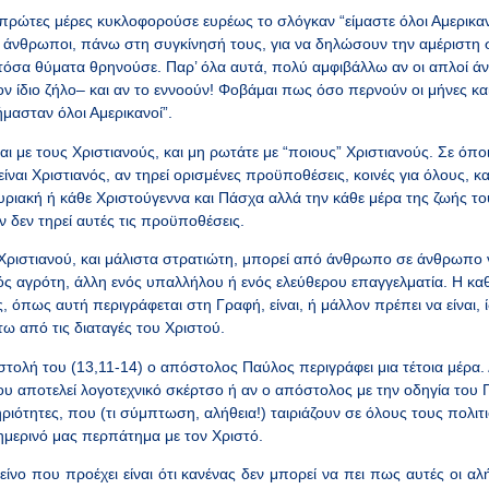
ρώτες μέρες κυκλοφορούσε ευρέως το σλόγκαν “είμαστε όλοι Αμερικανο
ί άνθρωποι, πάνω στη συγκίνησή τους, για να δηλώσουν την αμέριστ
τόσα θύματα θρηνούσε. Παρ’ όλα αυτά, πολύ αμφιβάλλω αν οι απλοί ά
ν ίδιο ζήλο– και αν το εννοούν! Φοβάμαι πως όσο περνούν οι μήνες και
μασταν όλοι Αμερικανοί”.
 με τους Χριστιανούς, και μη ρωτάτε με “ποιους” Χριστιανούς. Σε όπο
είναι Χριστιανός, αν τηρεί ορισμένες προϋποθέσεις, κοινές για όλους, κατ
υριακή ή κάθε Χριστούγεννα και Πάσχα αλλά την κάθε μέρα της ζωής του
αν δεν τηρεί αυτές τις προϋποθέσεις.
ιστιανού, και μάλιστα στρατιώτη, μπορεί από άνθρωπο σε άνθρωπο να δ
νός αγρότη, άλλη ενός υπαλλήλου ή ενός ελεύθερου επαγγελματία. Η κα
, όπως αυτή περιγράφεται στη Γραφή, είναι, ή μάλλον πρέπει να είναι, ί
ω από τις διαταγές του Χριστού.
λή του (13,11-14) ο απόστολος Παύλος περιγράφει μια τέτοια μέρα. Δ
του αποτελεί λογοτεχνικό σκέρτσο ή αν ο απόστολος με την οδηγία του
ριότητες, που (τι σύμπτωση, αλήθεια!) ταιριάζουν σε όλους τους πολιτι
ημερινό μας περπάτημα με τον Χριστό.
ο που προέχει είναι ότι κανένας δεν μπορεί να πει πως αυτές οι αλ