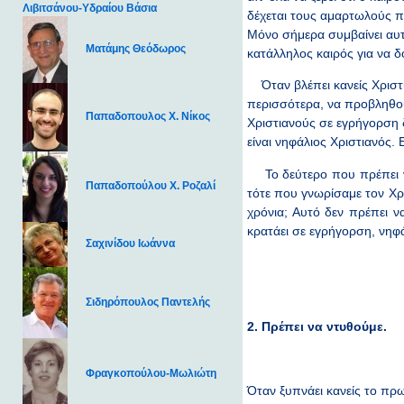
Λιβιτσάνου-Υδραίου Βάσια
δέχεται τους αμαρτωλούς πο
Μόνο σήμερα συμβαίνει αυτό
Ματάμης Θεόδωρος
κατάλληλος καιρός για να δ
Όταν βλέπει κανείς Χριστι
περισσότερα, να προβληθού
Παπαδοπουλος Χ. Νίκος
Χριστιανούς σε εγρήγορση δ
είναι νηφάλιος Χριστιανός. 
Το δεύτερο που πρέπει να
Παπαδοπούλου Χ. Ροζαλί
τότε που γνωρίσαμε τον Χρ
χρόνια; Αυτό δεν πρέπει ν
κρατάει σε εγρήγορση, νηφά
Σαχινίδου Ιωάννα
Σιδηρόπουλος Παντελής
2. Πρέπει να ντυθούμε.
Φραγκοπούλου-Μωλιώτη
Όταν ξυπνάει κανείς το πρω