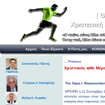
Skip to primary content
Skip to secondary content
Αρχική
Ποιοι Είμαστε
Η Πίστη μας
ΚΟΙΝΩΝ
Post navigation
←
Previous
Συντονιστής: Γιάννης
Χριστιανός κάθε Μέρ
Γαρδέλης
Του Χάρη Ι. Νταγκουνάκ
Γεώργιος Σ. Κανταρτζής
ΜΠΟΡΕΙ η 11 Σεπτέμβρη 2001
αποτελεί σύνορο στην πρό
Φώτης Κ. Ρωμαίος
ενέργεια είναι παρούσες στ