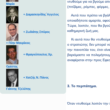
ντυθούμε για να βγούμε απ
Μαρία
(πιτζάμες, ρόμπες, φόρμες,
+ Δαμασκηνίδης΄Αγγελος
Αυτά που πρέπει να βγάλου
οποιαδήποτε αμαρτία, αφού
Τώρα, λοιπόν, που θα βγού
καθημερινή ζωή μας.
+ Ζωδιάτης Σπύρος
Κι αυτά που θα ντυθούμε δ
+ Πέην Μαυρίκιος
ο στρατιώτης δεν μπορεί να
την πανοπλία του, έτσι είν
+ Φραγκόπουλος Χρ.
βαριόμαστε να πολεμήσουμε
αναφέρεται στην προς Εφεσ
Ορέστης
+ Χατζής Ν. Πάνος
3. Το περπάτημα.
Γιάννης Τζελέπης
Όταν ντυθούμε λοιπόν την 