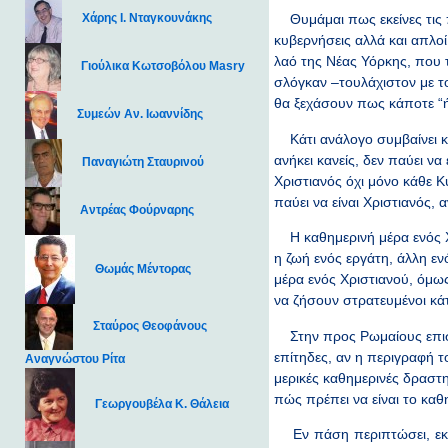
Χάρης Ι. Νταγκουνάκης
Θυμάμαι πως εκείνες τις π
κυβερνήσεις αλλά και απλο
λαό της Νέας Υόρκης, που 
Γιούλικα Κωτσοβόλου Masry
σλόγκαν –τουλάχιστον με το
θα ξεχάσουν πως κάποτε “ή
Συμεών Αν. Ιωαννίδης
Κάτι ανάλογο συμβαίνει και
ανήκει κανείς, δεν παύει να 
Παναγιώτη Σταυρινού
Χριστιανός όχι μόνο κάθε Κ
παύει να είναι Χριστιανός, 
Αντρέας Φούρναρης
Η καθημερινή μέρα ενός Χρ
η ζωή ενός εργάτη, άλλη ε
Θωμάς Μέντορας
μέρα ενός Χριστιανού, όμως
να ζήσουν στρατευμένοι κάτ
Σταύρος Θεοφάνους
Στην προς Ρωμαίους επιστο
επίτηδες, αν η περιγραφή 
Αναγνώστου Ρίτα
μερικές καθημερινές δραστη
πώς πρέπει να είναι το καθ
Γεωργουβέλα Κ. Θάλεια
Εν πάση περιπτώσει, εκείν