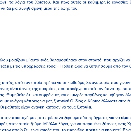
νει τα λόγια του Χριστού. Και πως αυτές οι καθημερινές εργασίες 
να ζει μια συνηθισμένη μέρα της ζωής του.
ου μοιάζουν μ’ αυτά ενός θαλαμοφύλακα στον στρατό, που αρχίζει να ξ
ν τάξει με τις υποχρεώσεις τους: «Ήρθε η ώρα να ξυπνήσουμε από τον 
αυτός, από τον οποίο πρέπει να σηκωθούμε; Σε αναφορές που γίνοντα
ύπνος είναι ύπνος της αμαρτίας, που προέρχεται από τον ύπνο της σαρ
ς. Θυμηθείτε ότι και οι φρόνιμες και οι μωρές παρθένες κοιμήθηκαν όλες
ουμε ανάγκη κάποιος να μας ξυπνάει! Ο ίδιος ο Κύριος άλλωστε συχνά
 Οι μαθητές είχαν ανάγκη κάποιον να τους ξυπνάει.
ην προσοχή μας, ότι πρέπει να ξέρουμε δύο πράγματα, για να είμασ
καιρός στον οποίο ζούμε. Μ’ άλλα λόγια, για να παραμένει ξύπνιος ένας 
ός στον οποίο ζει, είναι καιρός που το ευαγγέλιο πρέπει να κηρυχτεί. Είν