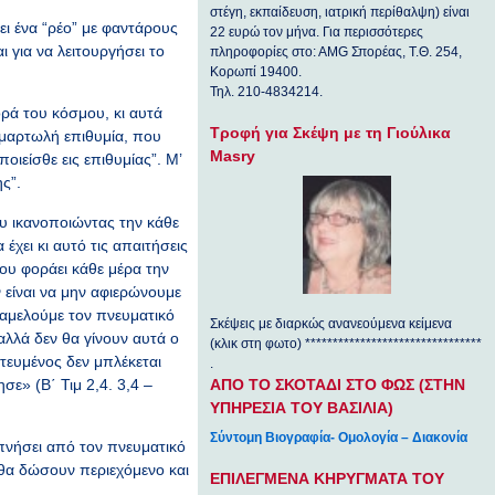
στέγη, εκπαίδευση, ιατρική περίθαλψη) είναι
ει ένα “ρέο” με φαντάρους
22 ευρώ τον μήνα. Για περισσότερες
ι για να λειτουργήσει το
πληροφορίες στο: ΑΜG Σπορέας, Τ.Θ. 254,
Κορωπί 19400.
Τηλ. 210-4834214.
ρά του κόσμου, κι αυτά
Τροφή για Σκέψη με τη Γιούλικα
 αμαρτωλή επιθυμία, που
Masry
οιείσθε εις επιθυμίας”. Μ’
ς”.
υ ικανοποιώντας την κάθε
χει κι αυτό τις απαιτήσεις
ου φοράει κάθε μέρα την
 είναι να μην αφιερώνουμε
ραμελούμε τον πνευματικό
Σκέψεις με διαρκώς ανανεούμενα κείμενα
λλά δεν θα γίνουν αυτά ο
(κλικ στη φωτο) ********************************
τευμένος δεν μπλέκεται
.
σε» (Β΄ Τιμ 2,4. 3,4 –
ΑΠΟ ΤΟ ΣΚΟΤΑΔΙ ΣΤΟ ΦΩΣ (ΣΤΗΝ
ΥΠΗΡΕΣΙΑ ΤΟΥ ΒΑΣΙΛΙΑ)
Σύντομη Βιογραφία- Ομολογία – Διακονία
υπνήσει από τον πνευματικό
 θα δώσουν περιεχόμενο και
ΕΠΙΛΕΓΜΕΝΑ ΚΗΡΥΓΜΑΤΑ ΤΟΥ