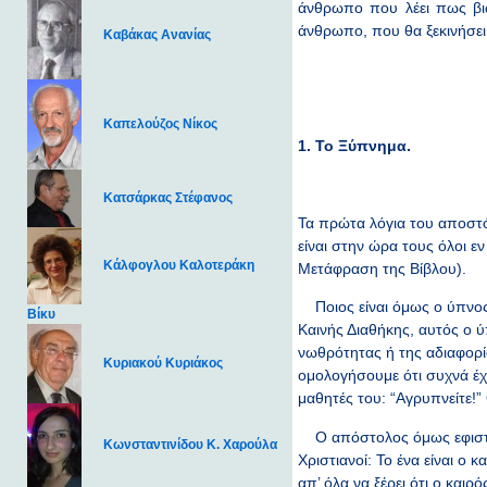
άνθρωπο που λέει πως βιώ
άνθρωπο, που θα ξεκινήσει 
Καβάκας Ανανίας
Καπελούζος Νίκος
1. Το Ξύπνημα.
Κατσάρκας Στέφανος
Τα πρώτα λόγια του αποστόλ
είναι στην ώρα τους όλοι ε
Κάλφογλου Καλοτεράκη
Μετάφραση της Βίβλου).
Ποιος είναι όμως ο ύπνος 
Βίκυ
Καινής Διαθήκης, αυτός ο 
νωθρότητας ή της αδιαφορία
Κυριακού Κυριάκος
ομολογήσουμε ότι συχνά έχ
μαθητές του: “Αγρυπνείτε!”
Ο απόστολος όμως εφιστά τ
Κωνσταντινίδου Κ. Χαρούλα
Χριστιανοί: Το ένα είναι ο 
απ’ όλα να ξέρει ότι ο καιρ