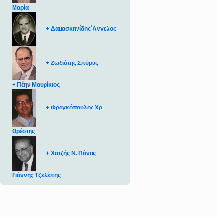
Μαρία
+ Δαμασκηνίδης΄Αγγελος
+ Ζωδιάτης Σπύρος
+ Πέην Μαυρίκιος
+ Φραγκόπουλος Χρ.
Ορέστης
+ Χατζής Ν. Πάνος
Γιάννης Τζελέπης