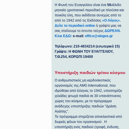
Η Φωνή του Ευαγγελίου είναι ένα
56
σέλιδο
μηνιαίο χριστιανικό περιοδικό με πλούσια και
ποικίλη ύλη, που εκδίδεται συνεχώς από το
από το 1942 από τις Εκδόσεις
«Ο Λόγος».
Δείτε το περιοδικό online
ή γράψτε μας να
σας στείλουμε το έντυπο τεύχος
ΔΩΡΕΑΝ.
Κλικ ΕΔΩ:
e-mail:
office@ologos.gr
Τηλέφωνο: 210-4834214 (εσωτερικό 15)
Γράψτε: Η ΦΩΝΗ ΤΟΥ ΕΥΑΓΓΕΛΙΟΥ,
Τ.Θ.254, ΚΟΡΩΠΙ 19400
Υποστήριξη παιδιών τρίτου κόσμου
Ο ανθρωπιστικός μη κερδοσκοπικός
οργανισμός της ΑΜG International, που
ιδρύθηκε από έλληνες το 1942, υποστηρίζει
χιλιάδες φτωχά παιδιά σε 30 υπανάπτυκτες
χώρες του κόσμου, με το πρόγραμμα
ανάδοχης υποστήριξης παιδιών “Δράση
Αγάπης”.
Το πρόγραμμα στηρίζεται αποκλειστικά από
δωρεές φίλων του οργανισμού . Η
υποστήριξη ενός παιδιού (τροφή, ένδυση,