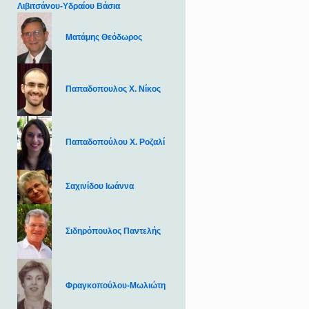
Λιβιτσάνου-Υδραίου Βάσια
Ματάμης Θεόδωρος
Παπαδοπουλος Χ. Νίκος
Παπαδοπούλου Χ. Ροζαλί
Σαχινίδου Ιωάννα
Σιδηρόπουλος Παντελής
Φραγκοπούλου-Μωλιώτη