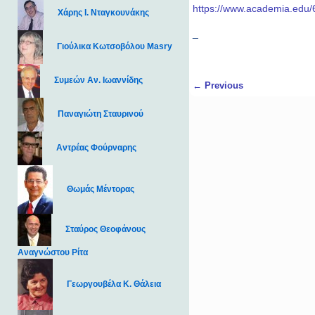
https://www.academia.ed
Χάρης Ι. Νταγκουνάκης
_
Γιούλικα Κωτσοβόλου Masry
Συμεών Αν. Ιωαννίδης
Post navigation
←
Previous
Παναγιώτη Σταυρινού
Αντρέας Φούρναρης
Θωμάς Μέντορας
Σταύρος Θεοφάνους
Αναγνώστου Ρίτα
Γεωργουβέλα Κ. Θάλεια