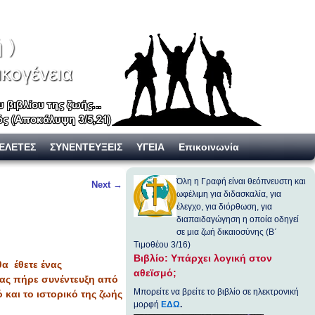
ΕΛΕΤΕΣ
ΣΥΝΕΝΤΕΥΞΕΙΣ
ΥΓΕΙΑ
Επικοινωνία
Όλη η Γραφή είναι θεόπνευστη και
Next
→
ωφέλιμη για διδασκαλία, για
έλεγχο, για διόρθωση, για
διαπαιδαγώγηση η οποία οδηγεί
σε μια ζωή δικαιοσύνης (Β΄
. Masry.
Τιμοθέου 3/16)
Βιβλίο: Υπάρχει λογική στον
θα έθετε ένας
αθεϊσμό;
έας πήρε συνέντευξη από
Μπορείτε να βρείτε το βιβλίο σε ηλεκτρονική
και το ιστορικό της ζωής
μορφή
ΕΔΩ
.