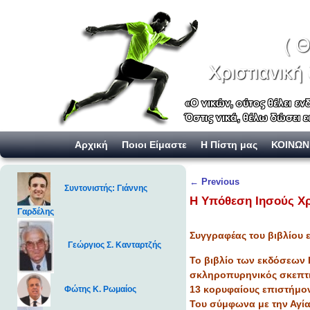
Skip to primary content
Skip to secondary content
Αρχική
Ποιοι Είμαστε
Η Πίστη μας
ΚΟΙΝΩΝ
Post navigation
←
Previous
Συντονιστής: Γιάννης
Η Υπόθεση Ιησούς Χρ
Γαρδέλης
Συγγραφέας του βιβλ
Γεώργιος Σ. Κανταρτζής
Το βιβλίο των εκδόσεων 
σκληροπυρηνικός σκεπτικ
13 κορυφαίους επιστήμον
Φώτης Κ. Ρωμαίος
Του σύμφωνα με την Αγί