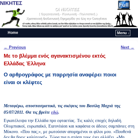
ΝΙΚΗΤΕΣ
Home
Menu ↓
Skip to primary content
Skip to secondary content
Post navigation
←
Previous
Next
→
Με το βλέμμα ενός αγανακτισμένου εκτός
Ελλάδας Έλληνα
Ο αρθρογράφος με παρρησία αναφέρει ποιοι
είναι οι κλέφτες
Μεταφέρω, αποσπασματικά, τις σκέψεις του Βασίλη Μαχιά της
05/07/2011. Θα τις βρείτε
εδώ
.
Εγκατέλειψα την Ελλάδα προ εφταετίας. Τις καλές εποχές δηλαδή.
Ολυμπιακοί, ευρωπαϊκό, Eurovision και καφάσια οι άδειες σαμπάνιες στη
Μύκονο. «Που πας;», με ρωτούσαν απορημένοι οι φίλοι μου. «Πουθενά
δεν θα βρεις καλύτερα!». Τώρα πια η στάση τους έχει αλλάξει. «Μη