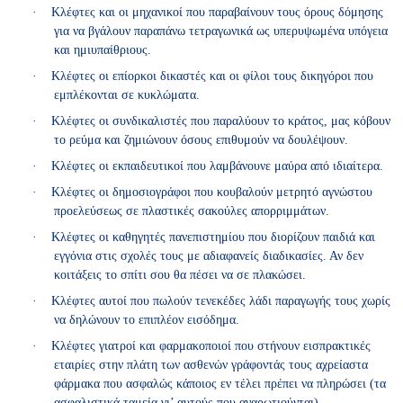
·
Κλέφτες και οι μηχανικοί που παραβαίνουν τους όρους δόμησης
για να βγάλουν παραπάνω τετραγωνικά ως υπερυψωμένα υπόγεια
και ημιυπαίθριους.
·
Κλέφτες οι επίορκοι δικαστές και οι φίλοι τους δικηγόροι που
εμπλέκονται σε κυκλώματα.
·
Κλέφτες οι συνδικαλιστές που παραλύουν το κράτος, μας κόβουν
το ρεύμα και ζημιώνουν όσους επιθυμούν να δουλέψουν.
·
K
λέφτες οι εκπαιδευτικοί που λαμβάνουνε μαύρα από ιδιαίτερα.
·
Κλέφτες οι δημοσιογράφοι που κουβαλούν μετρητό αγνώστου
προελεύσεως σε πλαστικές σακούλες απορριμμάτων.
·
Κλέφτες οι καθηγητές πανεπιστημίου που διορίζουν παιδιά και
εγγόνια στις σχολές τους με αδιαφανείς διαδικασίες. Αν δεν
κοιτάξεις το σπίτι σου θα πέσει να σε πλακώσει.
·
Κλέφτες αυτοί που πωλούν τενεκέδες λάδι παραγωγής τους χωρίς
να δηλώνουν το επιπλέον εισόδημα.
·
Κλέφτες γιατροί και φαρμακοποιοί που στήνουν εισπρακτικές
εταιρίες στην πλάτη των ασθενών γράφοντάς τους αχρείαστα
φάρμακα που ασφαλώς κάποιος εν τέλει πρέπει να πληρώσει (τα
ασφαλιστικά ταμεία γι’ αυτούς που αναρωτιούνται).