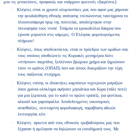
μου τις γενικεύσεις, προφανώς και υπάρχουν φωτεινές εξαιρέσεις):
·
Κλέφτες είναι οι χρυσοί ολυμπιονίκες μας που αφού μας χάρισαν
την ψευδαίσθηση εθνικής ανάτασης τσεπώνοντας ταυτόχρονα τα
πλουσιοπάροχα πριμ της πολιτείας, αποδείχτηκαν στην
πλειοψηφία τους ντοπέ. Τσάμπα τα κροκοδείλια δάκρυα που
έχυσαν μπροστά στις κάμερες. Ο Έλληνας φορολογούμενος
πλήρωσε!
·
Κλέφτες, όπως αποδεικνύεται, είναι οι πρόεδροι των ομάδων σας
τους οποίους αποθεώνετε τις Κυριακές μεσημέρια διότι
«στήνουν» παιχνίδια, ξεπλένουν βρώμικο χρήμα και ζημιώνουν
τόσο το κράτος (ΟΠΑΠ) όσο και όσους δοκιμάζουν την τύχη
τους παίζοντας στοίχημα.
·
Κλέφτες επίσης οι ιδιοκτήτες καμπόσων νυχτερινών μαγαζιών
όπου χρόνια ολόκληρα αφήνατε μηνιάτικα και δώρα (πάλε ποτέ)
για μια ζεμπεκιά, για το καλό το πρώτο τραπέζι, για φιστίκια,
αλκοόλ και γαρούφαλλα. Αποδεδειγμένες οικονομικές
ατασθαλίες, εκτεταμένη φοροδιαφυγή, παραβίαση αδειών
λειτουργίας κλπ.
·
Κλέφτες αρκετοί από τους εθνικούς τροβαδούρους μας που
ξέχασαν ή αμέλησαν να δηλώσουν τα εισοδήματά τους. Με