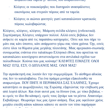
·
Κλέφτες οι νοικοκύρηδες που διατηρούν ανασφάλιστες
οικονόμους και στερούν πόρους από τα ταμεία.
·
Κλέφτες οι αιώνιοι φοιτητές γιατί καταναλώνουν κρατικούς
πόρους κωλοβαρώντας.
Κλέφτες, κλέφτες, κλέφτες. Μιάμιση σελίδα κλέφτες (ενδεικτικά).
Συμπέρασμα; Κλέφτες υπάρχουν πολλοί. Αλλά εσείς βεβαίως δεν
ανήκετε σε καμία από τις παραπάνω κατηγορίες. Ούτε και που πήρε το
μάτι σας κάτι ύποπτο, κάτι ανάρμοστο γύρω σας τόσα χρόνια. Όχι, εσείς
είστε όλοι τα θύματα μίας μεγάλης πλεκτάνης. Μιας αμερικανο-σιωνικής
συνομωσίας ενάντια στο ταλαίπωρο Ελληνικό έθνος που αρνείται να
καταναλώσει κουτόχορτο αντιστεκόμενο στα αντιλαϊκά σχέδια των
πολυεθνικών. Κούνια που μας κούναγε! ΚΛΕΦΤΕΣ ΕΙΜΑΣΤΕ ΟΛΟΙ
ΜΑΣ! ΕΓΩ, ΕΣΥ, Ο ΔΙΠΛΑΝΟΣ ΜΑΣ. ΟΛΟΙ ΜΑΣ!
Την αγανάκτησή σας λοιπόν δεν την συμμερίζομαι. Το αίσθημα αδικίας
σας δεν το καταλαβαίνω. Για ένα πράγμα μονάχα εξακολουθώ να
αναρωτιέμαι. ΠΟΥ ΠΗΓΕ Η ΠΕΡΗΦΑΝΙΑ ΣΑΣ ΈΛΛΗΝΕΣ; Έχουμε
καταντήσει οι ψωμοζήτουλες της Ευρώπης εξαρτώντας την επιβίωση μας
από λεφτά άλλων. Και όταν αυτοί μας τα δίνουν (ναι, με τόκο βεβαίως –
κι εμείς το ίδιο θα κάναμε), εμείς τους ζητάμε και τα ρέστα. Απαιτούμε.
Εκβιάζουμε. Θεωρούμε πως μας έχουν ανάγκη. Πως μας οφείλουν χρέος
μεγάλο επειδή κάπου κάποιοι κάποτε σε αυτόν τον τόπο παρήγαγαν