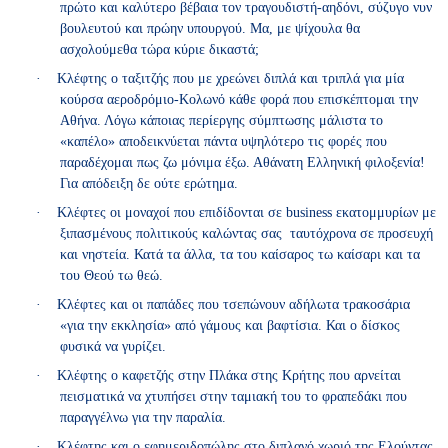
πρώτο και καλύτερο βέβαια τον τραγουδιστή-αηδόνι, σύζυγο νυν
βουλευτού και πρώην υπουργού. Μα, με ψίχουλα θα
ασχολούμεθα τώρα κύριε δικαστά;
·
Κλέφτης ο ταξιτζής που με χρεώνει διπλά και τριπλά για μία
κούρσα αεροδρόμιο-Κολωνό κάθε φορά που επισκέπτομαι την
Αθήνα. Λόγω κάποιας περίεργης σύμπτωσης μάλιστα το
«καπέλο» αποδεικνύεται πάντα υψηλότερο τις φορές που
παραδέχομαι πως ζω μόνιμα έξω. Αθάνατη Ελληνική φιλοξενία!
Για απόδειξη δε ούτε ερώτημα.
·
Κλέφτες οι μοναχοί που επιδίδονται σε business εκατομμυρίων με
ξιπασμένους πολιτικούς καλώντας σας ταυτόχρονα σε προσευχή
και νηστεία. Κατά τα άλλα, τα του καίσαρος τω καίσαρι και τα
του Θεού τω θεώ.
·
Κλέφτες και οι παπάδες που τσεπώνουν αδήλωτα τρακοσάρια
«για την εκκλησία» από γάμους και βαφτίσια. Και ο δίσκος
φυσικά να γυρίζει.
·
Κλέφτης ο καφετζής στην Πλάκα στης Κρήτης που αρνείται
πεισματικά να χτυπήσει στην ταμιακή του το φραπεδάκι που
παραγγέλνω για την παραλία.
·
Κλέφτης και ο εφημεριδοπώλης στο διπλανό χωριό της Ελούντας