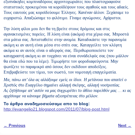
εξυπνάκηδες κομπιναδόρους αρχοντοχωριάτες που πλαστογραφούνε
στατιστικές προκειμένου να κοροϊδέψουν τους αγαθούς και τους αδαείς.
Τους εαυτούς μας κοροϊδεύουμε Έλληνες. Κανέναν άλλον. Ξεχάσαμε το
ευχαριστώ. Απαξιώσαμε το φιλότιμο. Γίναμε αγνώμονες. Αχάριστοι.
Την λύση φίλοι μου δεν θα τη βρείτε στους δρόμους και στις
αγανακτισμένες πορείες. Η λύση είναι (ακόμα) στα χέρια σας. Μπροστά
στα μάτια σας. Αντισταθείτε στην ανομία. Καταδικάστε την παρανομία
ακόμη κι αν αυτή είναι μέσα στο σπίτι σας. Καταγγείλτε τον κλέφτη
ακόμα κι αν αυτός είναι ο αδερφός σας. Περιθωριοποιείστε τον
καταχραστή ακόμη κι αν τυγχάνει να είναι συνάδελφός σας (που μάλλον
θα είναι εδώ που τα λέμε). Τιμωρήστε τον φοροδιαφεύγοντα. Μην
ψωνίζετε το παραμικρό από όσους δεν εκδίδουν αποδείξεις.
Επιβραβεύστε τον τίμιο, τον σωστό, τον νομοταγή επαγγελματία.
Μα, πάνω απ’ όλα ας αλλάξουμε εμείς οι ίδιοι. Η μετάνοια που απαιτεί ο
Χριστός στο Ευαγγέλιο σημαίνει αλλαγή σκέψης, αλλαγή νοοτροπίας.
Ας ζητήσουμε απ’ αυτόν να μας συγχωρέσει το άθλιο παρελθόν μας … κι ας
αρχίσουμε να κάνουμε βήματα αξιοπρέπειας στο μέλλον.
Το άρθρο αναδημοσιεύσαμε απο το blog:
http://evangelio21.blogspot.com/2011/07/blog-post.html
Post navigation
←
Previous
Next
→