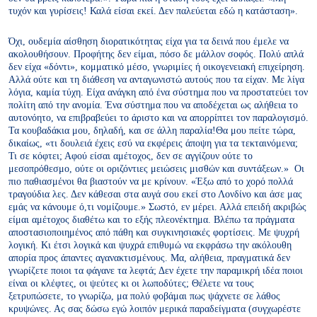
τυχόν και γυρίσεις! Καλά είσαι εκεί. Δεν παλεύεται εδώ η κατάσταση».
Όχι, ουδεμία αίσθηση διορατικότητας είχα για τα δεινά που έμελε να
ακολουθήσουν. Προφήτης δεν είμαι, πόσο δε μάλλον σοφός. Πολύ απλά
δεν είχα «δόντι», κομματικό μέσο, γνωριμίες ή οικογενειακή επιχείρηση.
Αλλά ούτε και τη διάθεση να ανταγωνιστώ αυτούς που τα είχαν. Με λίγα
λόγια, καμία τύχη. Είχα ανάγκη από ένα σύστημα που να προστατεύει τον
πολίτη από την ανομία. Ένα σύστημα που να αποδέχεται ως αλήθεια το
αυτονόητο, να επιβραβεύει το άριστο και να απορρίπτει τον παραλογισμό.
Τα κουβαδάκια μου, δηλαδή, και σε άλλη παραλία!
Θα μου πείτε τώρα,
δικαίως, «τι δουλειά έχεις εσύ να εκφέρεις άποψη για τα τεκταινόμενα;
Τι σε κόφτει; Αφού είσαι αμέτοχος, δεν σε αγγίζουν ούτε το
μεσοπρόθεσμο, ούτε οι οριζόντιες μειώσεις μισθών και συντάξεων.» Οι
πιο παθιασμένοι θα βιαστούν να με κρίνουν. «Έξω από το χορό πολλά
τραγούδια λες. Δεν κάθεσαι στα αυγά σου εκεί στο Λονδίνο και άσε μας
εμάς να κάνουμε ό,τι νομίζουμε.» Σωστό, εν μέρει. Αλλά επειδή ακριβώς
είμαι αμέτοχος διαθέτω και το εξής πλεονέκτημα. Βλέπω τα πράγματα
αποστασιοποιημένος από πάθη και συγκινησιακές φορτίσεις. Με ψυχρή
λογική. Κι έτσι λογικά και ψυχρά επιθυμώ να εκφράσω την ακόλουθη
απορία προς άπαντες αγανακτισμένους. Μα, αλήθεια, πραγματικά δεν
γνωρίζετε ποιοι τα φάγανε τα λεφτά; Δεν έχετε την παραμικρή ιδέα ποιοι
είναι οι κλέφτες, οι ψεύτες κι οι λωποδύτες; Θέλετε να τους
ξετρυπώσετε, το γνωρίζω, μα πολύ φοβάμαι πως ψάχνετε σε λάθος
κρυψώνες. Ας σας δώσω εγώ λοιπόν μερικά παραδείγματα (συγχωρέστε