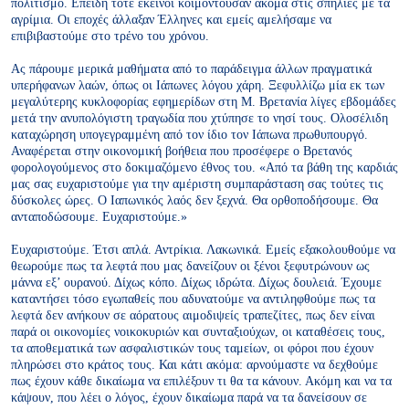
πολιτισμό. Επειδή τότε εκείνοι κοιμόντουσαν ακόμα στις σπηλιές με τα
αγρίμια. Οι εποχές άλλαξαν Έλληνες και εμείς αμελήσαμε να
επιβιβαστούμε στο τρένο του χρόνου.
Ας πάρουμε μερικά μαθήματα από το παράδειγμα άλλων πραγματικά
υπερήφανων λαών, όπως οι Ιάπωνες λόγου χάρη. Ξεφυλλίζω μία εκ των
μεγαλύτερης κυκλοφορίας εφημερίδων στη Μ. Βρετανία λίγες εβδομάδες
μετά την ανυπολόγιστη τραγωδία που χτύπησε το νησί τους. Ολοσέλιδη
καταχώρηση υπογεγραμμένη από τον ίδιο τον Ιάπωνα πρωθυπουργό.
Αναφέρεται στην οικονομική βοήθεια που προσέφερε ο Βρετανός
φορολογούμενος στο δοκιμαζόμενο έθνος του.
«Από τα βάθη της καρδιάς
μας σας ευχαριστούμε για την αμέριστη συμπαράσταση σας τούτες τις
δύσκολες ώρες. Ο Ιαπωνικός λαός δεν ξεχνά. Θα ορθοποδήσουμε. Θα
ανταποδώσουμε. Ευχαριστούμε.»
Ευχαριστούμε. Έτσι απλά. Αντρίκια. Λακωνικά. Εμείς εξακολουθούμε να
θεωρούμε πως τα λεφτά που μας δανείζουν οι ξένοι ξεφυτρώνουν ως
μάννα εξ’ ουρανού. Δίχως κόπο. Δίχως ιδρώτα. Δίχως δουλειά. Έχουμε
καταντήσει τόσο εγωπαθείς που αδυνατούμε να αντιληφθούμε πως τα
λεφτά δεν ανήκουν σε αόρατους αιμοδιψείς τραπεζίτες, πως δεν είναι
παρά οι οικονομίες νοικοκυριών και συνταξιούχων, οι καταθέσεις τους,
τα αποθεματικά των ασφαλιστικών τους ταμείων, οι φόροι που έχουν
πληρώσει στο κράτος τους. Και κάτι ακόμα: αρνούμαστε να δεχθούμε
πως έχουν κάθε δικαίωμα να επιλέξουν τι θα τα κάνουν. Ακόμη και να τα
κάψουν, που λέει ο λόγος, έχουν δικαίωμα παρά να τα δανείσουν σε