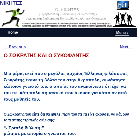
ΝΙΚΗΤΕΣ
Home
Menu ↓
Skip to primary content
Skip to secondary content
Post navigation
←
Previous
Next
→
Ο ΣΩΚΡΑΤΗΣ ΚΑΙ Ο ΣΥΚΟΦΑΝΤΗΣ
Μια μέρα, εκεί που ο μεγάλος αρχαίος Έλληνας φιλόσοφος
Σωκράτης έκανε τη βόλτα του στην Ακρόπολη, συνάντησε
κάποιον γνωστό του, ο οποίος του ανακοίνωσε ότι έχει να
του πει κάτι πολύ σημαντικό που άκουσε για κάποιον από
τους μαθητές του.
Ο Σωκράτης του είπε ότι θα ήθελε, πριν του πει τι είχε ακούσει, να κάνουν
το τεστ της “τριπλής διύλισης”.
“- Τριπλή διύλιση;”
ρώτησε με απορία ο γνωστός του.