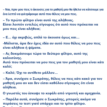
– Ναι, πριν μου πεις τι άκουσες για το μαθητή μου θα ήθελα να κάτσουμε για
ένα λεπτό να φιλτράρουμε αυτό που θέλεις να μου πεις.
– Το πρώτο φίλτρο είναι αυτό της αλήθειας.
Είσαι λοιπόν εντελώς σίγουρος ότι αυτό που πρόκειται να
μου πεις είναι αλήθεια;
– Ε… όχι ακριβώς, απλά το άκουσα όμως και…
-Μάλιστα, άρα δεν έχεις ιδέα αν αυτό που θέλεις να μου πεις
είναι αλήθεια ή ψέματα.
– Ας δοκιμάσουμε τώρα το δεύτερο φίλτρο, αυτό της
καλοσύνης.
Αυτό που πρόκειται να μου πεις για τον μαθητή μου είναι κάτι
καλό;
– Καλό; Όχι το αντίθετο μάλλον…
– Άρα, συνέχισε ο Σωκράτης, θέλεις να πεις κάτι κακό για τον
μαθητή μου αν και δεν είσαι καθόλου σίγουρος ότι είναι
αλήθεια.
Ο γνωστός του έσκυψε το κεφάλι από ντροπή και αμηχανία.
– Παρόλα αυτά, συνέχισε ο Σωκράτης, μπορείς ακόμα να
περάσεις το τεστ γιατί υπάρχει και το τρίτο φίλτρο.